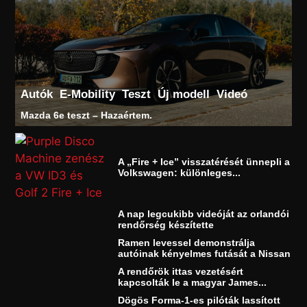
Autók
E-Mobility
Teszt
Új modell
Videó
Mazda 6e teszt – Hazaértem.
A „Fire + Ice” visszatérését ünnepli a
Volkswagen: különleges...
A nap legcukibb videóját az orlandói
rendőrség készítette
Ramen levessel demonstrálja
autóinak kényelmes futását a Nissan
A rendőrök ittas vezetésért
kapcsolták le a magyar James...
Dögös Forma-1-es pilóták lassított