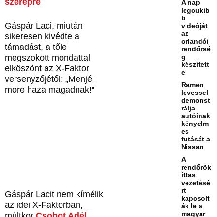
szerepre
A nap
legcukib
b
Gáspár Laci, miután
videóját
az
sikeresen kivédte a
orlandói
támadást, a tőle
rendőrsé
megszokott mondattal
g
készített
elköszönt az X-Faktor
e
versenyzőjétől:
Menjél
Ramen
more haza magadnak!
levessel
demonst
rálja
autóinak
kényelm
es
futását a
Nissan
A
rendőrök
ittas
vezetésé
rt
Gáspár Lacit nem kímélik
kapcsolt
az idei X-Faktorban,
ák le a
magyar
múltkor
Csobot Adél