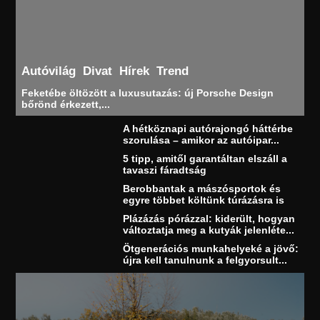
Autóvilág
Divat
Hírek
Trend
Feketébe öltözött a luxusutazás: új Porsche Design
bőrönd érkezett,...
A hétköznapi autórajongó háttérbe
szorulása – amikor az autóipar...
5 tipp, amitől garantáltan elszáll a
tavaszi fáradtság
Berobbantak a mászósportok és
egyre többet költünk túrázásra is
Plázázás pórázzal: kiderült, hogyan
változtatja meg a kutyák jelenléte...
Ötgenerációs munkahelyeké a jövő:
újra kell tanulnunk a felgyorsult...