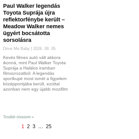
Paul Walker legendás
Toyota Suprája újra
reflektorfénybe került –
Meadow Walker nemes
ügyért bocsátotta
sorsolásra
Drive Me Baby
2026. 08. 05.
Kevés filmes autó vált akkora
ikonná, mint Paul Walker Toyota
Suprája a Halálos iramban
filmsorozatból. A legendás
sportkupé most ismét a figyelem
középpontjába került, ezúttal
azonban nem egy újabb mozifilm
Tovább olvasom »
1
2
3
…
25