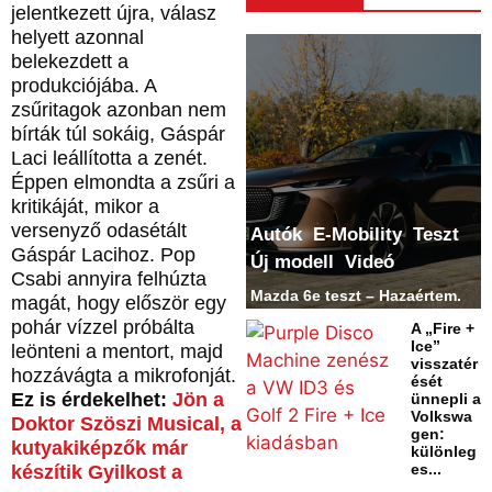
jelentkezett újra, válasz
helyett azonnal
belekezdett a
produkciójába. A
zsűritagok azonban nem
bírták túl sokáig, Gáspár
Laci leállította a zenét.
Éppen elmondta a zsűri a
kritikáját, mikor a
versenyző odasétált
Autók
E-Mobility
Teszt
Gáspár Lacihoz. Pop
Új modell
Videó
Csabi annyira felhúzta
Mazda 6e teszt – Hazaértem.
magát, hogy először egy
pohár vízzel próbálta
A „Fire +
Ice”
leönteni a mentort, majd
visszatér
hozzávágta a mikrofonját.
ését
Ez is érdekelhet:
Jön a
ünnepli a
Volkswa
Doktor Szöszi Musical, a
gen:
kutyakiképzők már
különleg
es...
készítik Gyilkost a