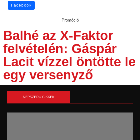
Facebook
Promóció
Balhé az X-Faktor
felvételén: Gáspár
Lacit vízzel öntötte le
egy versenyző
NÉPSZERŰ CIKKEK