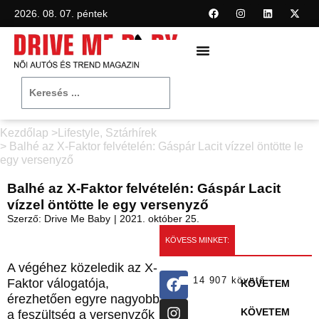
2026. 08. 07. péntek
Kezdőlap >
Lifestyle
,
Sztárhírek
> Balhé az X-Faktor felvételén: Gáspár Lacit vízzel öntötte le
egy versenyző
Balhé az X-Faktor felvételén: Gáspár Lacit
vízzel öntötte le egy versenyző
Szerző:
Drive Me Baby
|
2021. október 25.
KÖVESS MINKET:
A végéhez közeledik az X-
14 907 követő
Faktor válogatója,
KÖVETEM
érezhetően egyre nagyobb
KÖVETEM
a feszültség a versenyzők