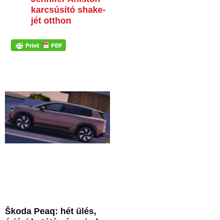
karcsúsító shake-
jét otthon
Škoda Peaq: hét ülés,