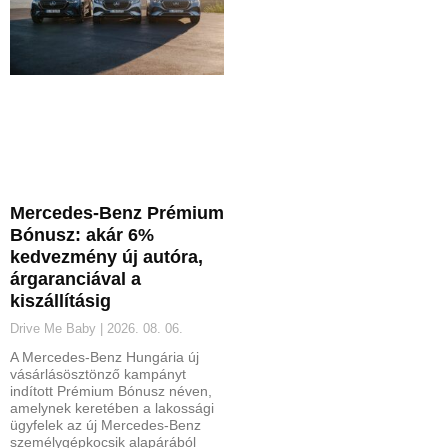
Mercedes-Benz Prémium
Bónusz: akár 6%
kedvezmény új autóra,
árgaranciával a
kiszállításig
Drive Me Baby
2026. 08. 06.
A Mercedes-Benz Hungária új
vásárlásösztönző kampányt
indított Prémium Bónusz néven,
amelynek keretében a lakossági
ügyfelek az új Mercedes-Benz
személygépkocsik alapárából