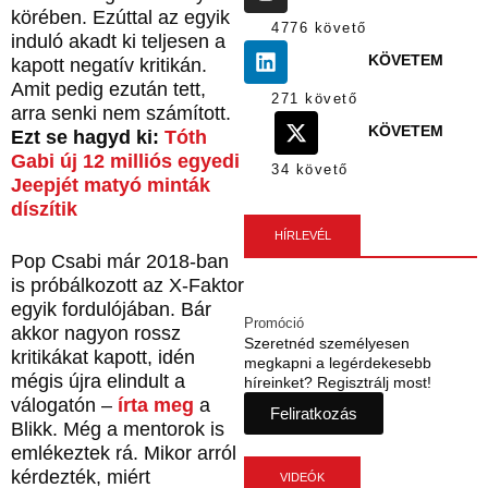
körében. Ezúttal az egyik
4776 követő
induló akadt ki teljesen a
KÖVETEM
kapott negatív kritikán.
Amit pedig ezután tett,
271 követő
arra senki nem számított.
KÖVETEM
Ezt se hagyd ki:
Tóth
Gabi új 12 milliós egyedi
34 követő
Jeepjét matyó minták
díszítik
HÍRLEVÉL
Pop Csabi már 2018-ban
is próbálkozott az X-Faktor
egyik fordulójában. Bár
Promóció
akkor nagyon rossz
Szeretnéd személyesen
kritikákat kapott, idén
megkapni a legérdekesebb
mégis újra elindult a
híreinket? Regisztrálj most!
válogatón –
írta meg
a
Feliratkozás
Blikk. Még a mentorok is
emlékeztek rá. Mikor arról
kérdezték, miért
VIDEÓK