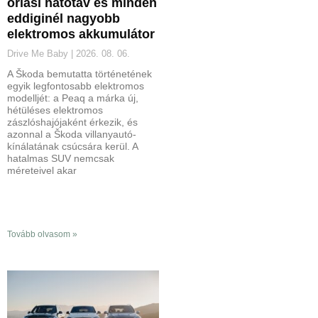
óriási hatótáv és minden
eddiginél nagyobb
elektromos akkumulátor
Drive Me Baby
2026. 08. 06.
A Škoda bemutatta történetének
egyik legfontosabb elektromos
modelljét: a Peaq a márka új,
hétüléses elektromos
zászlóshajójaként érkezik, és
azonnal a Škoda villanyautó-
kínálatának csúcsára kerül. A
hatalmas SUV nemcsak
méreteivel akar
Tovább olvasom »