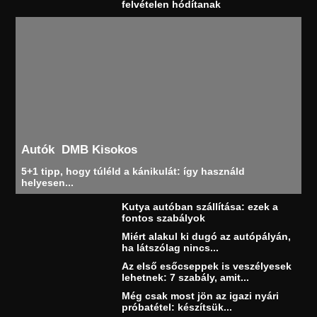
felvételen hódítanak
Autók
DMB Kisokos
5+1 tipp, hogy túléld a kánikulát: így használd
helyesen...
Kutya autóban szállítása: ezek a
fontos szabályok
Miért alakul ki dugó az autópályán,
ha látszólag nincs...
Az első esőcseppek is veszélyesek
lehetnek: 7 szabály, amit...
Még csak most jön az igazi nyári
próbatétel: készítsük...