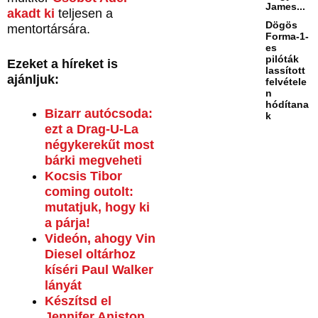
James...
akadt ki
teljesen a
Dögös
mentortársára.
Forma-1-
es
pilóták
Ezeket a híreket is
lassított
ajánljuk:
felvétele
n
hódítana
Bizarr autócsoda:
k
ezt a Drag-U-La
négykerekűt most
bárki megveheti
Kocsis Tibor
coming outolt:
mutatjuk, hogy ki
a párja!
Videón, ahogy Vin
Diesel oltárhoz
kíséri Paul Walker
lányát
Készítsd el
Jennifer Aniston