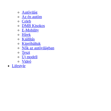
Autóvilág
Az én autóm
Celeb
DMB Kisokos
E-Mobility
Hírek
Kiállítás
Kipróbáltuk
Nők az autóvilágban
Teszt
Új modell
Videó
Lifestyle