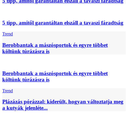
5 tipp, amitől garantáltan elszáll a tavaszi fáradtság
5 tipp, amitől garantáltan elszáll a tavaszi fáradtság
Trend
Berobbantak a mászósportok és egyre többet
költünk túrázásra is
Berobbantak a mászósportok és egyre többet
költünk túrázásra is
Trend
Plázázás pórázzal: kiderült, hogyan változtatja meg
a kutyák jelenléte...