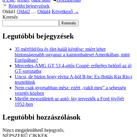
Régebbi bejegyzések
Oldal
1
Oldal
2
…
Oldal
4
Következő
→
Keresés
Keresés
Legutóbbi bejegyzések
35 mérföld/óra és élet-halál kérdése: miért lehet
biztonságosabb ugyanaz a kamionbaleset Amerikában, mint
Európában?
Mercedes‑AMG GT 53 4‑ajtós Coupé: erőteljes belépő az új
GT‑sorozatba
Uncsi, de biztos hogy elvisz A-ból B-be: Ex-flottás Kia Rio-t
teszteltünk
Nem csak gyorsabban mész: ezért „vakít meg” a sebesség
vezetés közben
Mielőtt megszületett az autó: így tervezték a Ford jövőjét
1952-ben
Legutóbbi hozzászólások
Nincs megjeleníthető bejegyzés.
NÉPSZERŰ CIKKEK