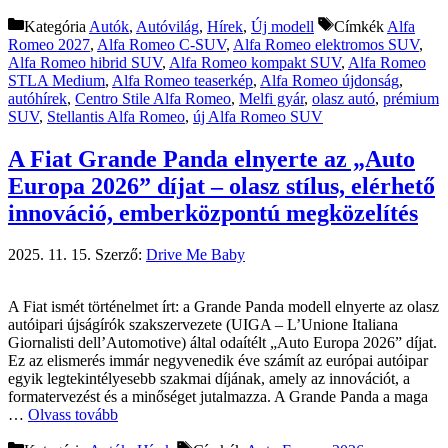
Kategória
Autók
,
Autóvilág
,
Hírek
,
Új modell
Címkék
Alfa
Romeo 2027
,
Alfa Romeo C-SUV
,
Alfa Romeo elektromos SUV
,
Alfa Romeo hibrid SUV
,
Alfa Romeo kompakt SUV
,
Alfa Romeo
STLA Medium
,
Alfa Romeo teaserkép
,
Alfa Romeo újdonság
,
autóhírek
,
Centro Stile Alfa Romeo
,
Melfi gyár
,
olasz autó
,
prémium
SUV
,
Stellantis Alfa Romeo
,
új Alfa Romeo SUV
A Fiat Grande Panda elnyerte az „Auto
Europa 2026” díjat – olasz stílus, elérhető
innováció, emberközpontú megközelítés
2025. 11. 15.
Szerző:
Drive Me Baby
A Fiat ismét történelmet írt: a Grande Panda modell elnyerte az olasz
autóipari újságírók szakszervezete (UIGA – L’Unione Italiana
Giornalisti dell’Automotive) által odaítélt „Auto Europa 2026” díjat.
Ez az elismerés immár negyvenedik éve számít az európai autóipar
egyik legtekintélyesebb szakmai díjának, amely az innovációt, a
formatervezést és a minőséget jutalmazza. A Grande Panda a maga
…
Olvass tovább