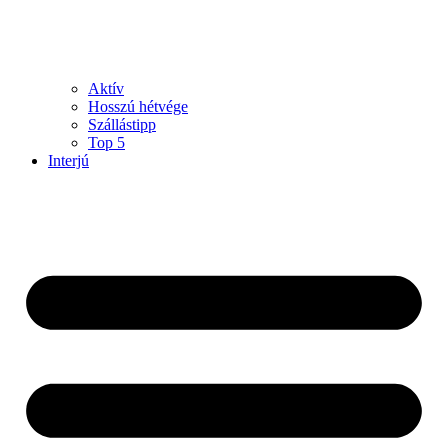
Aktív
Hosszú hétvége
Szállástipp
Top 5
Interjú