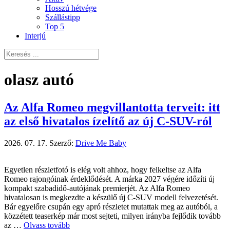
Hosszú hétvége
Szállástipp
Top 5
Interjú
olasz autó
Az Alfa Romeo megvillantotta terveit: itt
az első hivatalos ízelítő az új C-SUV-ról
2026. 07. 17.
Szerző:
Drive Me Baby
Egyetlen részletfotó is elég volt ahhoz, hogy felkeltse az Alfa
Romeo rajongóinak érdeklődését. A márka 2027 végére időzíti új
kompakt szabadidő-autójának premierjét. Az Alfa Romeo
hivatalosan is megkezdte a készülő új C-SUV modell felvezetését.
Bár egyelőre csupán egy apró részletet mutattak meg az autóból, a
közzétett teaserkép már most sejteti, milyen irányba fejlődik tovább
az …
Olvass tovább