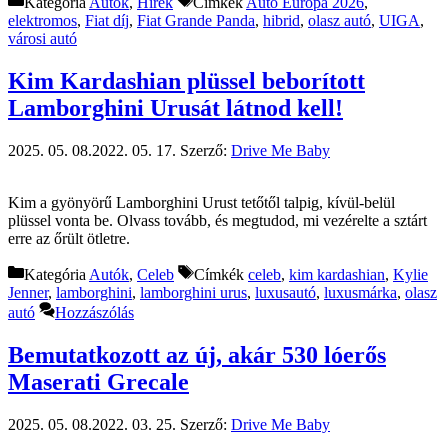
Kategória
Autók
,
Hírek
Címkék
Auto Europa 2026
,
elektromos
,
Fiat díj
,
Fiat Grande Panda
,
hibrid
,
olasz autó
,
UIGA
,
városi autó
Kim Kardashian plüssel beborított
Lamborghini Urusát látnod kell!
2025. 05. 08.
2022. 05. 17.
Szerző:
Drive Me Baby
Kim a gyönyörű Lamborghini Urust tetőtől talpig, kívül-belül
plüssel vonta be. Olvass tovább, és megtudod, mi vezérelte a sztárt
erre az őrült ötletre.
Kategória
Autók
,
Celeb
Címkék
celeb
,
kim kardashian
,
Kylie
Jenner
,
lamborghini
,
lamborghini urus
,
luxusautó
,
luxusmárka
,
olasz
autó
Hozzászólás
Bemutatkozott az új, akár 530 lóerős
Maserati Grecale
2025. 05. 08.
2022. 03. 25.
Szerző:
Drive Me Baby