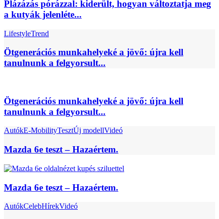
Plázázás pórázzal: kiderült, hogyan változtatja meg
a kutyák jelenléte...
Lifestyle
Trend
Ötgenerációs munkahelyeké a jövő: újra kell
tanulnunk a felgyorsult...
Ötgenerációs munkahelyeké a jövő: újra kell
tanulnunk a felgyorsult...
Autók
E-Mobility
Teszt
Új modell
Videó
Mazda 6e teszt – Hazaértem.
Mazda 6e teszt – Hazaértem.
Autók
Celeb
Hírek
Videó