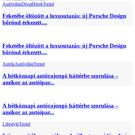
Autóvilág
Divat
Hírek
Trend
Feketébe öltözött a luxusutazás: új Porsche Design
bőrönd érkezett,...
Feketébe öltözött a luxusutazás: új Porsche Design
bőrönd érkezett,...
Autók
Autóvilág
Trend
A hétköznapi autórajongó háttérbe szorulása –
amikor az autóipar...
A hétköznapi autórajongó háttérbe szorulása –
amikor az autóipar...
Lifestyle
Trend