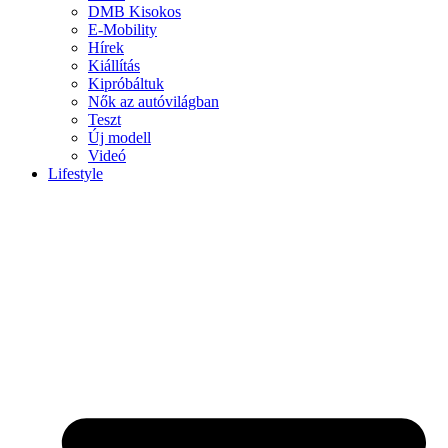
DMB Kisokos
E-Mobility
Hírek
Kiállítás
Kipróbáltuk
Nők az autóvilágban
Teszt
Új modell
Videó
Lifestyle