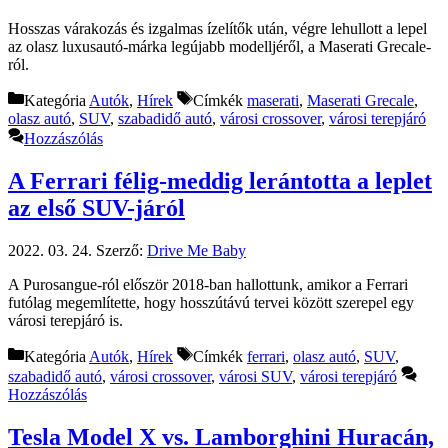
Hosszas várakozás és izgalmas ízelítők után, végre lehullott a lepel
az olasz luxusautó-márka legújabb modelljéről, a Maserati Grecale-
ról.
Kategória
Autók
,
Hírek
Címkék
maserati
,
Maserati Grecale
,
olasz autó
,
SUV
,
szabadidő autó
,
városi crossover
,
városi terepjáró
Hozzászólás
A Ferrari félig-meddig lerántotta a leplet
az első SUV-járól
2022. 03. 24.
Szerző:
Drive Me Baby
A Purosangue-ról először 2018-ban hallottunk, amikor a Ferrari
futólag megemlítette, hogy hosszútávú tervei között szerepel egy
városi terepjáró is.
Kategória
Autók
,
Hírek
Címkék
ferrari
,
olasz autó
,
SUV
,
szabadidő autó
,
városi crossover
,
városi SUV
,
városi terepjáró
Hozzászólás
Tesla Model X vs. Lamborghini Huracán,