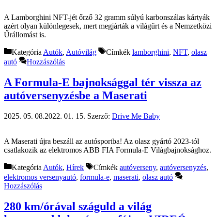
A Lamborghini NFT-jét őrző 32 gramm súlyú karbonszálas kártyák
azért olyan különlegesek, mert megjárták a világűrt és a Nemzetközi
Űrállomást is.
Kategória
Autók
,
Autóvilág
Címkék
lamborghini
,
NFT
,
olasz
autó
Hozzászólás
A Formula-E bajnoksággal tér vissza az
autóversenyzésbe a Maserati
2025. 05. 08.
2022. 01. 15.
Szerző:
Drive Me Baby
A Maserati újra beszáll az autósportba! Az olasz gyártó 2023-tól
csatlakozik az elektromos ABB FIA Formula-E Világbajnoksághoz.
Kategória
Autók
,
Hírek
Címkék
autóverseny
,
autóversenyzés
,
elektromos versenyautó
,
formula-e
,
maserati
,
olasz autó
Hozzászólás
280 km/órával száguld a világ