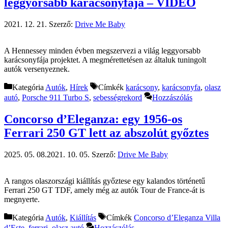
leggyorsabb karácsonyfája – VIDEÓ
2021. 12. 21.
Szerző:
Drive Me Baby
A Hennessey minden évben megszervezi a világ leggyorsabb
karácsonyfája projektet. A megmérettetésen az általuk tuningolt
autók versenyeznek.
Kategória
Autók
,
Hírek
Címkék
karácsony
,
karácsonyfa
,
olasz
autó
,
Porsche 911 Turbo S
,
sebességrekord
Hozzászólás
Concorso d’Eleganza: egy 1956-os
Ferrari 250 GT lett az abszolút győztes
2025. 05. 08.
2021. 10. 05.
Szerző:
Drive Me Baby
A rangos olaszországi kiállítás győztese egy kalandos történetű
Ferrari 250 GT TDF, amely még az autók Tour de France-át is
megnyerte.
Kategória
Autók
,
Kiállítás
Címkék
Concorso d’Eleganza Villa
d’Este
,
ferrari
,
olasz autó
Hozzászólás