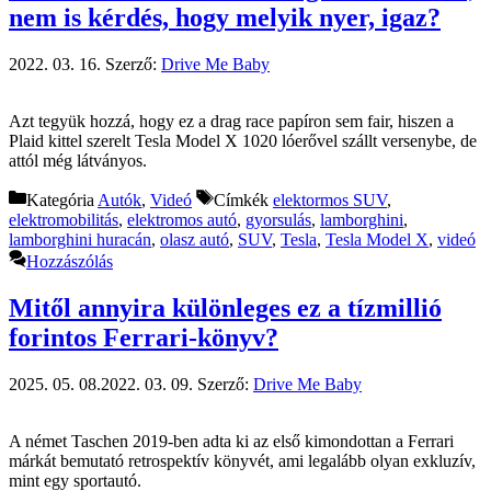
nem is kérdés, hogy melyik nyer, igaz?
2022. 03. 16.
Szerző:
Drive Me Baby
Azt tegyük hozzá, hogy ez a drag race papíron sem fair, hiszen a
Plaid kittel szerelt Tesla Model X 1020 lóerővel szállt versenybe, de
attól még látványos.
Kategória
Autók
,
Videó
Címkék
elektormos SUV
,
elektromobilitás
,
elektromos autó
,
gyorsulás
,
lamborghini
,
lamborghini huracán
,
olasz autó
,
SUV
,
Tesla
,
Tesla Model X
,
videó
Hozzászólás
Mitől annyira különleges ez a tízmillió
forintos Ferrari-könyv?
2025. 05. 08.
2022. 03. 09.
Szerző:
Drive Me Baby
A német Taschen 2019-ben adta ki az első kimondottan a Ferrari
márkát bemutató retrospektív könyvét, ami legalább olyan exkluzív,
mint egy sportautó.