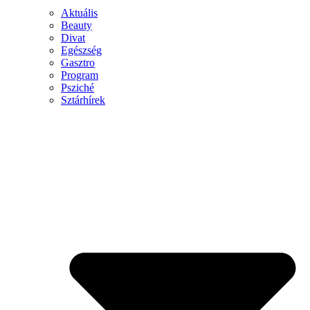
Aktuális
Beauty
Divat
Egészség
Gasztro
Program
Psziché
Sztárhírek