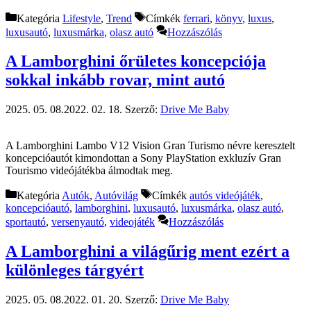
Kategória
Lifestyle
,
Trend
Címkék
ferrari
,
könyv
,
luxus
,
luxusautó
,
luxusmárka
,
olasz autó
Hozzászólás
A Lamborghini őrületes koncepciója
sokkal inkább rovar, mint autó
2025. 05. 08.
2022. 02. 18.
Szerző:
Drive Me Baby
A Lamborghini Lambo V12 Vision Gran Turismo névre keresztelt
koncepcióautót kimondottan a Sony PlayStation exkluzív Gran
Tourismo videójátékba álmodtak meg.
Kategória
Autók
,
Autóvilág
Címkék
autós videójáték
,
koncepcióautó
,
lamborghini
,
luxusautó
,
luxusmárka
,
olasz autó
,
sportautó
,
versenyautó
,
videojáték
Hozzászólás
A Lamborghini a világűrig ment ezért a
különleges tárgyért
2025. 05. 08.
2022. 01. 20.
Szerző:
Drive Me Baby