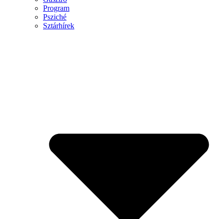
Program
Psziché
Sztárhírek