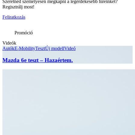
Szeretnéd személyesen megkapni a legérdekesebb híreinket?
Regisztrálj most!
Feliratkozás
Promóció
Videók
Autók
E-Mobility
Teszt
Új modell
Videó
Mazda 6e teszt – Hazaértem.