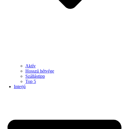
Aktív
Hosszú hétvége
Szállástipp
Top 5
Interjú