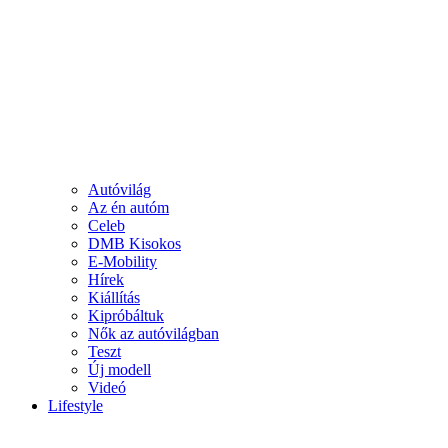
Autóvilág
Az én autóm
Celeb
DMB Kisokos
E-Mobility
Hírek
Kiállítás
Kipróbáltuk
Nők az autóvilágban
Teszt
Új modell
Videó
Lifestyle