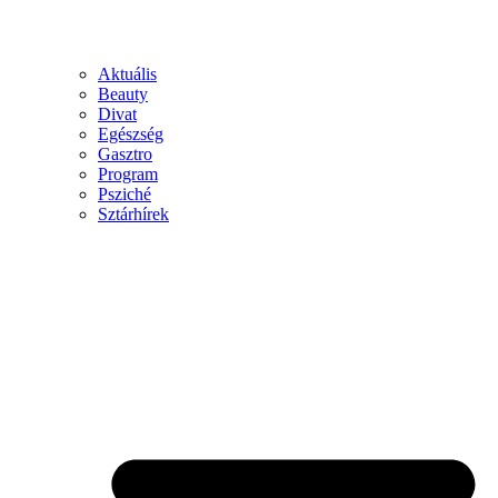
Aktuális
Beauty
Divat
Egészség
Gasztro
Program
Psziché
Sztárhírek