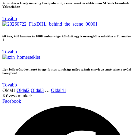
A Ford és a Geely összefog Európában: új crossoverek és elektromos SUV-ok készülnek
Valenciában
Tovább
60 óra, 450 kamion és 1000 ember – így költözik egyik országból a másikba a Formula–
1
Tovább
Egy felforrósodott autó és egy fontos tanulság: miért számít ennyit az autó színe a nyári
hőségben?
Tovább
Oldal
1
Oldal
2
Oldal
3
…
Oldal
41
Kövess minket:
Facebook