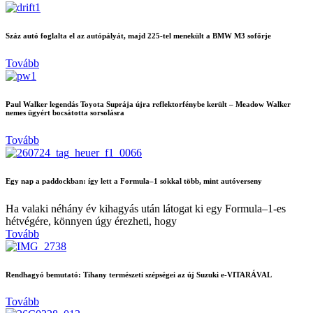
Száz autó foglalta el az autópályát, majd 225-tel menekült a BMW M3 sofőrje
Tovább
Paul Walker legendás Toyota Suprája újra reflektorfénybe került – Meadow Walker
nemes ügyért bocsátotta sorsolásra
Tovább
Egy nap a paddockban: így lett a Formula–1 sokkal több, mint autóverseny
Ha valaki néhány év kihagyás után látogat ki egy Formula–1-es
hétvégére, könnyen úgy érezheti, hogy
Tovább
Rendhagyó bemutató: Tihany természeti szépségei az új Suzuki e-VITARÁVAL
Tovább