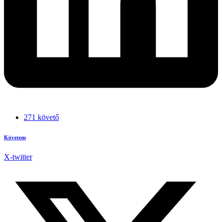
271 követő
Követem
X-twitter