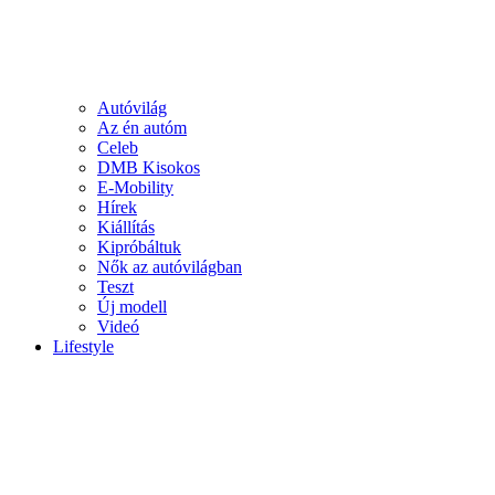
Autóvilág
Az én autóm
Celeb
DMB Kisokos
E-Mobility
Hírek
Kiállítás
Kipróbáltuk
Nők az autóvilágban
Teszt
Új modell
Videó
Lifestyle