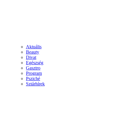
Aktuális
Beauty
Divat
Egészség
Gasztro
Program
Psziché
Sztárhírek