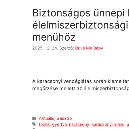
Biztonságos ünnepi 
élelmiszerbiztonság
menühöz
2025. 12. 24.
Szerző:
Drive Me Baby
A karácsonyi vendéglátás során kiemelte
megőrzése mellett az élelmiszerbiztonság
Aktuális
,
Gasztro
főzés
,
gyertya
,
karácsony
,
karácsonyi menü
,