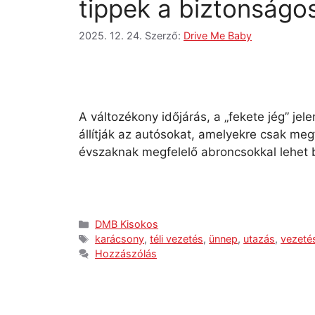
tippek a biztonságo
2025. 12. 24.
Szerző:
Drive Me Baby
A változékony időjárás, a „fekete jég” jel
állítják az autósokat, amelyekre csak meg
évszaknak megfelelő abroncsokkal lehet 
DMB Kisokos
karácsony
,
téli vezetés
,
ünnep
,
utazás
,
vezeté
Hozzászólás