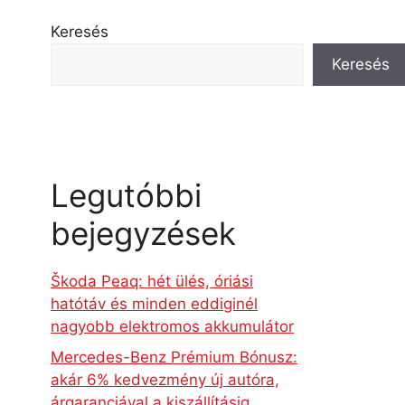
Keresés
Keresés
Legutóbbi
bejegyzések
Škoda Peaq: hét ülés, óriási
hatótáv és minden eddiginél
nagyobb elektromos akkumulátor
Mercedes-Benz Prémium Bónusz:
akár 6% kedvezmény új autóra,
árgaranciával a kiszállításig