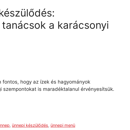
készülődés:
i tanácsok a karácsonyi
n fontos, hogy az ízek és hagyományok
i szempontokat is maradéktalanul érvényesítsük.
ünnep
,
ünnepi készülődés
,
ünnepi menü