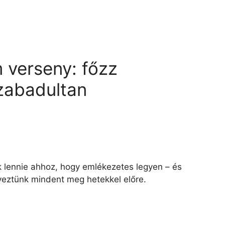
 verseny: főzz
szabadultan
 lennie ahhoz, hogy emlékezetes legyen – és
veztünk mindent meg hetekkel előre.