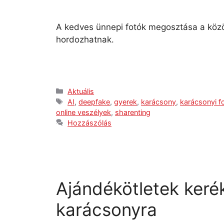
A kedves ünnepi fotók megosztása a köz
hordozhatnak.
Aktuális
AI
,
deepfake
,
gyerek
,
karácsony
,
karácsonyi f
online veszélyek
,
sharenting
Hozzászólás
Ajándékötletek ker
karácsonyra