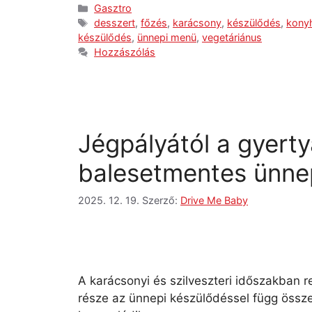
Gasztro
desszert
,
főzés
,
karácsony
,
készülődés
,
kony
készülődés
,
ünnepi menü
,
vegetáriánus
Hozzászólás
Jégpályától a gyerty
balesetmentes ünne
2025. 12. 19.
Szerző:
Drive Me Baby
A karácsonyi és szilveszteri időszakban
része az ünnepi készülődéssel függ össze