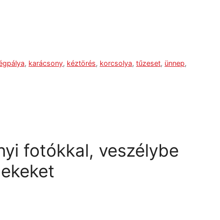
jégpálya
,
karácsony
,
kéztörés
,
korcsolya
,
tűzeset
,
ünnep
,
yi fotókkal, veszélybe
mekeket