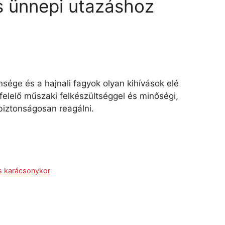
s ünnepi utazáshoz
ensége és a hajnali fagyok olyan kihívások elé
felelő műszaki felkészültséggel és minőségi,
biztonságosan reagálni.
s karácsonykor