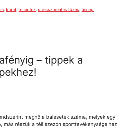
ha
,
köret
,
receptek
,
stresszmentes főzés
,
ünnepi
afényig – tippek a
pekhez!
 rendszerint megnő a balesetek száma, melyek egy
, más részük a téli szezon sporttevékenységeihez