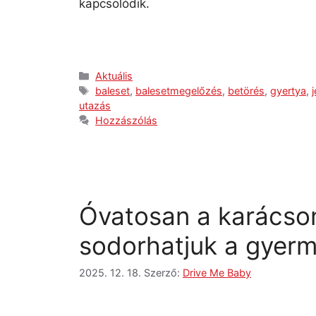
kapcsolódik.
Aktuális
baleset
,
balesetmegelőzés
,
betörés
,
gyertya
,
utazás
Hozzászólás
Óvatosan a karácson
sodorhatjuk a gyer
2025. 12. 18.
Szerző:
Drive Me Baby