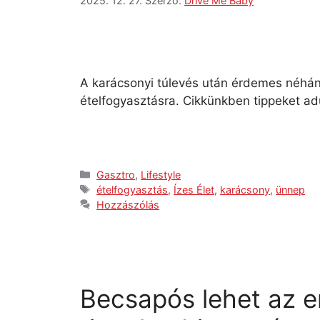
2025. 12. 27.
Szerző:
Drive Me Baby
A karácsonyi túlevés után érdemes néhány
ételfogyasztásra. Cikkünkben tippeket ad
Gasztro
,
Lifestyle
ételfogyasztás
,
Ízes Élet
,
karácsony
,
ünnep
Hozzászólás
Becsapós lehet az en