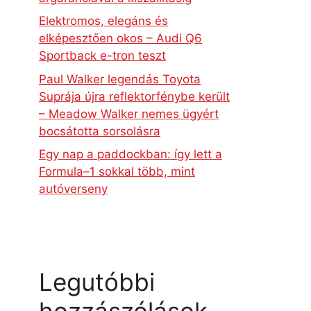
Elektromos, elegáns és
elképesztően okos – Audi Q6
Sportback e-tron teszt
Paul Walker legendás Toyota
Suprája újra reflektorfénybe került
– Meadow Walker nemes ügyért
bocsátotta sorsolásra
Egy nap a paddockban: így lett a
Formula–1 sokkal több, mint
autóverseny
Legutóbbi