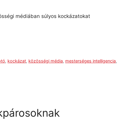
össégi médiában súlyos kockázatokat
otó
,
kockázat
,
közösségi média
,
mesterséges intelligencia
,
ékpárosoknak