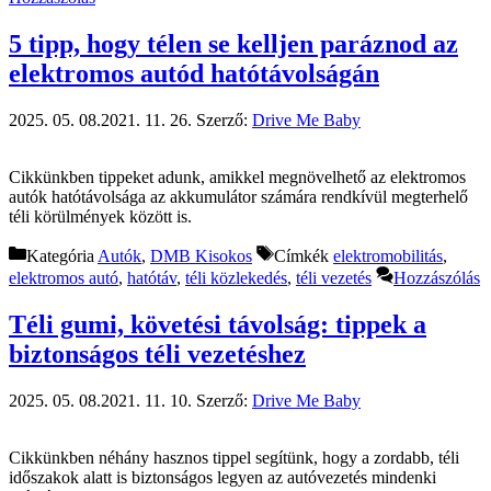
5 tipp, hogy télen se kelljen paráznod az
elektromos autód hatótávolságán
2025. 05. 08.
2021. 11. 26.
Szerző:
Drive Me Baby
Cikkünkben tippeket adunk, amikkel megnövelhető az elektromos
autók hatótávolsága az akkumulátor számára rendkívül megterhelő
téli körülmények között is.
Kategória
Autók
,
DMB Kisokos
Címkék
elektromobilitás
,
elektromos autó
,
hatótáv
,
téli közlekedés
,
téli vezetés
Hozzászólás
Téli gumi, követési távolság: tippek a
biztonságos téli vezetéshez
2025. 05. 08.
2021. 11. 10.
Szerző:
Drive Me Baby
Cikkünkben néhány hasznos tippel segítünk, hogy a zordabb, téli
időszakok alatt is biztonságos legyen az autóvezetés mindenki