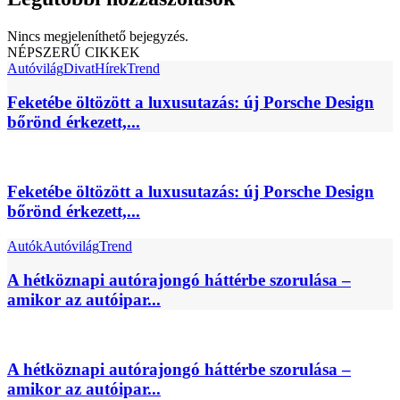
Nincs megjeleníthető bejegyzés.
NÉPSZERŰ CIKKEK
Autóvilág
Divat
Hírek
Trend
Feketébe öltözött a luxusutazás: új Porsche Design
bőrönd érkezett,...
Feketébe öltözött a luxusutazás: új Porsche Design
bőrönd érkezett,...
Autók
Autóvilág
Trend
A hétköznapi autórajongó háttérbe szorulása –
amikor az autóipar...
A hétköznapi autórajongó háttérbe szorulása –
amikor az autóipar...