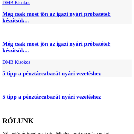
DMB Kisokos
Még csak most jön az igazi nyári próbatétel:
készítsük...
Még csak most jön az igazi nyári próbatétel:
készítsük...
DMB Kisokos
5 tipp a pénztárcabarát nyári vezetéshez
5 tipp a pénztárcabarát nyári vezetéshez
RÓLUNK
Női autós és trend magazin. Minden, ami mozgásban tart.