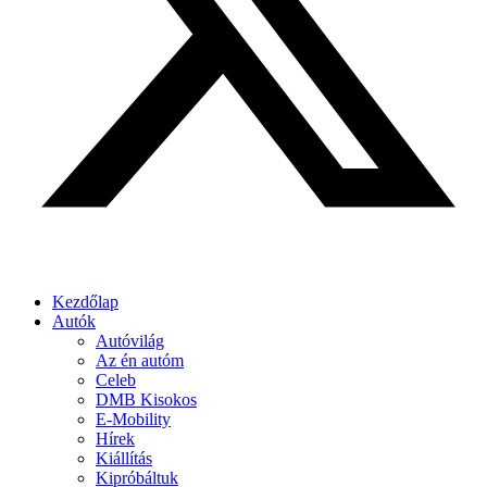
Kezdőlap
Autók
Autóvilág
Az én autóm
Celeb
DMB Kisokos
E-Mobility
Hírek
Kiállítás
Kipróbáltuk