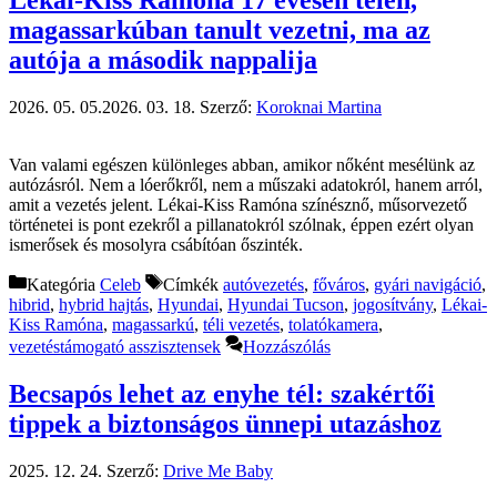
magassarkúban tanult vezetni, ma az
autója a második nappalija
2026. 05. 05.
2026. 03. 18.
Szerző:
Koroknai Martina
Van valami egészen különleges abban, amikor nőként mesélünk az
autózásról. Nem a lóerőkről, nem a műszaki adatokról, hanem arról,
amit a vezetés jelent. Lékai‑Kiss Ramóna színésznő, műsorvezető
történetei is pont ezekről a pillanatokról szólnak, éppen ezért olyan
ismerősek és mosolyra csábítóan őszinték.
Kategória
Celeb
Címkék
autóvezetés
,
főváros
,
gyári navigáció
,
hibrid
,
hybrid hajtás
,
Hyundai
,
Hyundai Tucson
,
jogosítvány
,
Lékai-
Kiss Ramóna
,
magassarkú
,
téli vezetés
,
tolatókamera
,
vezetéstámogató asszisztensek
Hozzászólás
Becsapós lehet az enyhe tél: szakértői
tippek a biztonságos ünnepi utazáshoz
2025. 12. 24.
Szerző:
Drive Me Baby