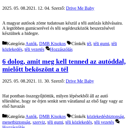
2025. 05. 08.
2021. 12. 04.
Szerző:
Drive Me Baby
A magyar autósok zöme tudatosan készül a téli autózás kihívásaira.
A legtöbben gumicserével és téli segédeszközök beszerzésével
készülnek a hidegre.
Kategória
Autók
,
DMB Kisokos
Címkék
tél
,
téli gumi
,
téli
közlekedés
,
téli vezetés
Hozzászólás
6 dolog, amit meg kell tenned az autóddal,
mielőtt beköszönt a tél
2025. 05. 08.
2021. 11. 30.
Szerző:
Drive Me Baby
Hat pontban összegyűjtöttük, milyen lépésekből áll az autó
téliesítése, hogy ne érjen senkit sem váratlanul az első fagy vagy az
első havazás
Kategória
Autók
,
DMB Kisokos
Címkék
közlekedésbiztonság
,
menetbiztonság
,
szerviz
,
téli gumi
,
téli közlekedés
,
téli vezetés
Hozzászólás