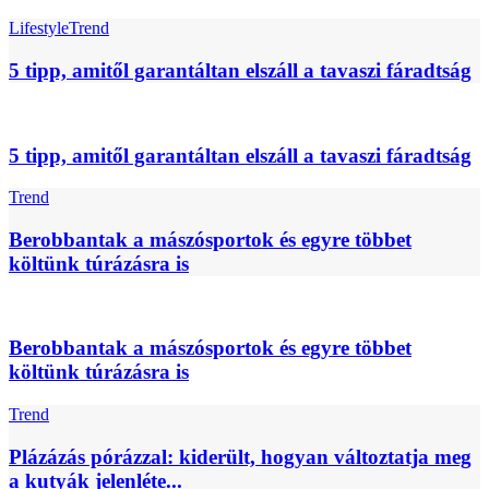
Lifestyle
Trend
5 tipp, amitől garantáltan elszáll a tavaszi fáradtság
5 tipp, amitől garantáltan elszáll a tavaszi fáradtság
Trend
Berobbantak a mászósportok és egyre többet
költünk túrázásra is
Berobbantak a mászósportok és egyre többet
költünk túrázásra is
Trend
Plázázás pórázzal: kiderült, hogyan változtatja meg
a kutyák jelenléte...