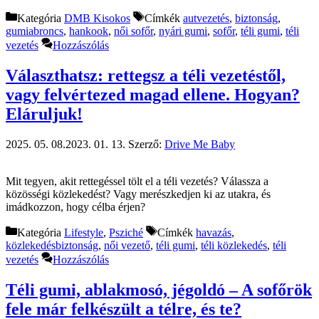
Kategória
DMB Kisokos
Címkék
autvezetés
,
biztonság
,
gumiabroncs
,
hankook
,
női sofőr
,
nyári gumi
,
sofőr
,
téli gumi
,
téli
vezetés
Hozzászólás
Választhatsz: rettegsz a téli vezetéstől,
vagy felvértezed magad ellene. Hogyan?
Eláruljuk!
2025. 05. 08.
2023. 01. 13.
Szerző:
Drive Me Baby
Mit tegyen, akit rettegéssel tölt el a téli vezetés? Válassza a
közösségi közlekedést? Vagy merészkedjen ki az utakra, és
imádkozzon, hogy célba érjen?
Kategória
Lifestyle
,
Psziché
Címkék
havazás
,
közlekedésbiztonság
,
női vezető
,
téli gumi
,
téli közlekedés
,
téli
vezetés
Hozzászólás
Téli gumi, ablakmosó, jégoldó – A sofőrök
fele már felkészült a télre, és te?