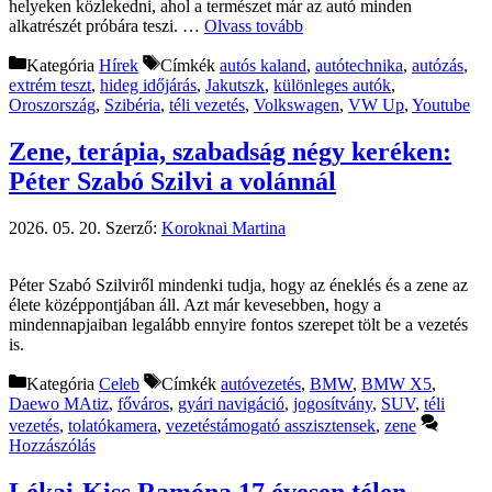
helyeken közlekedni, ahol a természet már az autó minden
alkatrészét próbára teszi. …
Olvass tovább
Kategória
Hírek
Címkék
autós kaland
,
autótechnika
,
autózás
,
extrém teszt
,
hideg időjárás
,
Jakutszk
,
különleges autók
,
Oroszország
,
Szibéria
,
téli vezetés
,
Volkswagen
,
VW Up
,
Youtube
Zene, terápia, szabadság négy keréken:
Péter Szabó Szilvi a volánnál
2026. 05. 20.
Szerző:
Koroknai Martina
Péter Szabó Szilviről mindenki tudja, hogy az éneklés és a zene az
élete középpontjában áll. Azt már kevesebben, hogy a
mindennapjaiban legalább ennyire fontos szerepet tölt be a vezetés
is.
Kategória
Celeb
Címkék
autóvezetés
,
BMW
,
BMW X5
,
Daewo MAtiz
,
főváros
,
gyári navigáció
,
jogosítvány
,
SUV
,
téli
vezetés
,
tolatókamera
,
vezetéstámogató asszisztensek
,
zene
Hozzászólás
Lékai-Kiss Ramóna 17 évesen télen,