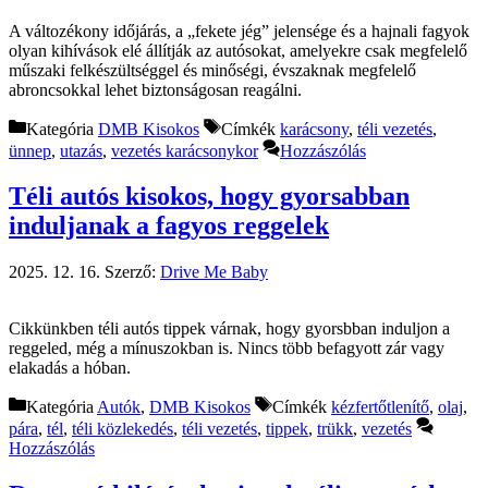
A változékony időjárás, a „fekete jég” jelensége és a hajnali fagyok
olyan kihívások elé állítják az autósokat, amelyekre csak megfelelő
műszaki felkészültséggel és minőségi, évszaknak megfelelő
abroncsokkal lehet biztonságosan reagálni.
Kategória
DMB Kisokos
Címkék
karácsony
,
téli vezetés
,
ünnep
,
utazás
,
vezetés karácsonykor
Hozzászólás
Téli autós kisokos, hogy gyorsabban
induljanak a fagyos reggelek
2025. 12. 16.
Szerző:
Drive Me Baby
Cikkünkben téli autós tippek várnak, hogy gyorsbban induljon a
reggeled, még a mínuszokban is. Nincs több befagyott zár vagy
elakadás a hóban.
Kategória
Autók
,
DMB Kisokos
Címkék
kézfertőtlenítő
,
olaj
,
pára
,
tél
,
téli közlekedés
,
téli vezetés
,
tippek
,
trükk
,
vezetés
Hozzászólás