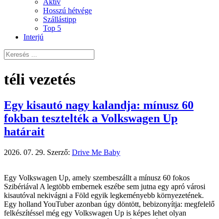
Aktív
Hosszú hétvége
Szállástipp
Top 5
Interjú
téli vezetés
Egy kisautó nagy kalandja: mínusz 60
fokban tesztelték a Volkswagen Up
határait
2026. 07. 29.
Szerző:
Drive Me Baby
Egy Volkswagen Up, amely szembeszállt a mínusz 60 fokos
Szibériával A legtöbb embernek eszébe sem jutna egy apró városi
kisautóval nekivágni a Föld egyik legkeményebb környezetének.
Egy holland YouTuber azonban úgy döntött, bebizonyítja: megfelelő
felkészítéssel még egy Volkswagen Up is képes lehet olyan