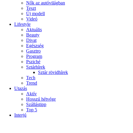
Nők az autóvilágban
Teszt
Új modell
Videó
Lifestyle
Aktuális
Beauty
Divat
Egészség
Gasztro
Program
Psziché
Sztárhírek
Sztár rövidhírek
Tech
Trend
Utazás
Aktív
Hosszú hétvége
Szállástipp
Top 5
Interjú