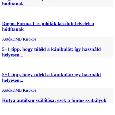
hódítanak
Dögös Forma-1-es pilóták lassított felvételen
hódítanak
Autók
DMB Kisokos
5+1 tipp, hogy túléld a kánikulát: így használd
helyesen...
5+1 tipp, hogy túléld a kánikulát: így használd
helyesen...
Autók
DMB Kisokos
Kutya autóban szállítása: ezek a fontos szabályok