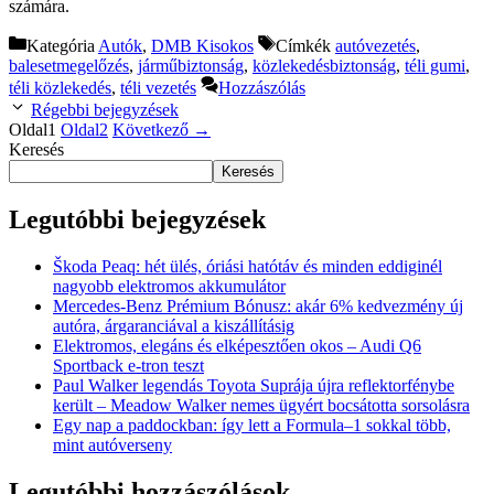
számára.
Kategória
Autók
,
DMB Kisokos
Címkék
autóvezetés
,
balesetmegelőzés
,
járműbiztonság
,
közlekedésbiztonság
,
téli gumi
,
téli közlekedés
,
téli vezetés
Hozzászólás
Régebbi bejegyzések
Oldal
1
Oldal
2
Következő
→
Keresés
Keresés
Legutóbbi bejegyzések
Škoda Peaq: hét ülés, óriási hatótáv és minden eddiginél
nagyobb elektromos akkumulátor
Mercedes-Benz Prémium Bónusz: akár 6% kedvezmény új
autóra, árgaranciával a kiszállításig
Elektromos, elegáns és elképesztően okos – Audi Q6
Sportback e-tron teszt
Paul Walker legendás Toyota Suprája újra reflektorfénybe
került – Meadow Walker nemes ügyért bocsátotta sorsolásra
Egy nap a paddockban: így lett a Formula–1 sokkal több,
mint autóverseny
Legutóbbi hozzászólások