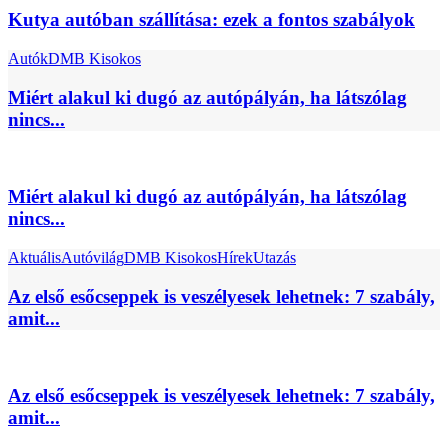
Kutya autóban szállítása: ezek a fontos szabályok
Autók
DMB Kisokos
Miért alakul ki dugó az autópályán, ha látszólag
nincs...
Miért alakul ki dugó az autópályán, ha látszólag
nincs...
Aktuális
Autóvilág
DMB Kisokos
Hírek
Utazás
Az első esőcseppek is veszélyesek lehetnek: 7 szabály,
amit...
Az első esőcseppek is veszélyesek lehetnek: 7 szabály,
amit...