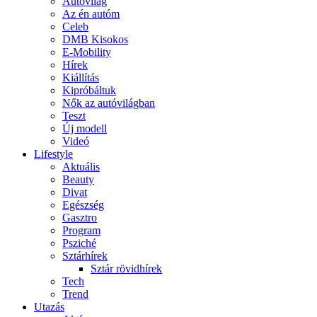
Autóvilág
Az én autóm
Celeb
DMB Kisokos
E-Mobility
Hírek
Kiállítás
Kipróbáltuk
Nők az autóvilágban
Teszt
Új modell
Videó
Lifestyle
Aktuális
Beauty
Divat
Egészség
Gasztro
Program
Psziché
Sztárhírek
Sztár rövidhírek
Tech
Trend
Utazás