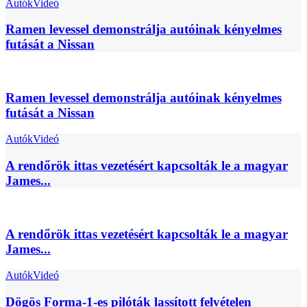
Autók
Videó
Ramen levessel demonstrálja autóinak kényelmes
futását a Nissan
Ramen levessel demonstrálja autóinak kényelmes
futását a Nissan
Autók
Videó
A rendőrök ittas vezetésért kapcsolták le a magyar
James...
A rendőrök ittas vezetésért kapcsolták le a magyar
James...
Autók
Videó
Dögös Forma-1-es pilóták lassított felvételen