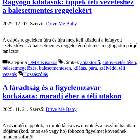
Ragyogó kilátások: tippek téli vezetéshez
a balesetmentes reggelekért
2025. 12. 07.
Szerző:
Drive Me Baby
A csípős reggeleken újra és újra meg kell küzdeni a lefagyott
szélvédővel. A balesetmentes reggelekért érdemes megfogadni pár jó
tanácsot.
Kategória
DMB Kisokos
Címkék
ablaktörlő
,
autóvezetés télen
,
balesetmegelőzés
,
balesetmentesen
,
kilátás
,
pára
,
szélvédő
,
téli
vezetés
Hozzászólás
A fáradtság és a figyelemzavar
kockázata: maradj éber a téli utakon
2025. 11. 21.
Szerző:
Drive Me Baby
A rövidülő nappalok, a romló látási viszonyok és a kiszámíthatatlan
időjárás (köd, ónos eső vagy hó) fokozott figyelmet követelnek
minden sofőrtől.