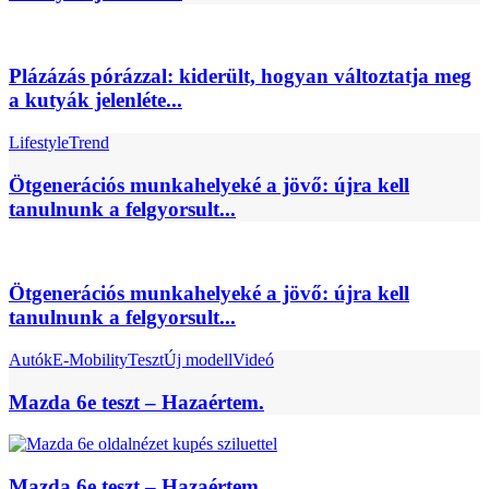
Plázázás pórázzal: kiderült, hogyan változtatja meg
a kutyák jelenléte...
Lifestyle
Trend
Ötgenerációs munkahelyeké a jövő: újra kell
tanulnunk a felgyorsult...
Ötgenerációs munkahelyeké a jövő: újra kell
tanulnunk a felgyorsult...
Autók
E-Mobility
Teszt
Új modell
Videó
Mazda 6e teszt – Hazaértem.
Mazda 6e teszt – Hazaértem.