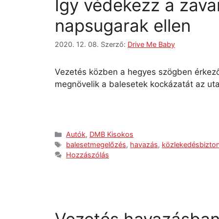
Így védekezz a zava
napsugarak ellen
2020. 12. 08.
Szerző:
Drive Me Baby
Vezetés közben a hegyes szögben érkező 
megnövelik a balesetek kockázatát az ut
Autók
,
DMB Kisokos
balesetmegelőzés
,
havazás
,
közlekedésbizto
Hozzászólás