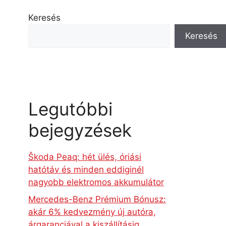
Keresés
Keresés
Legutóbbi
bejegyzések
Škoda Peaq: hét ülés, óriási
hatótáv és minden eddiginél
nagyobb elektromos akkumulátor
Mercedes-Benz Prémium Bónusz:
akár 6% kedvezmény új autóra,
árgaranciával a kiszállításig