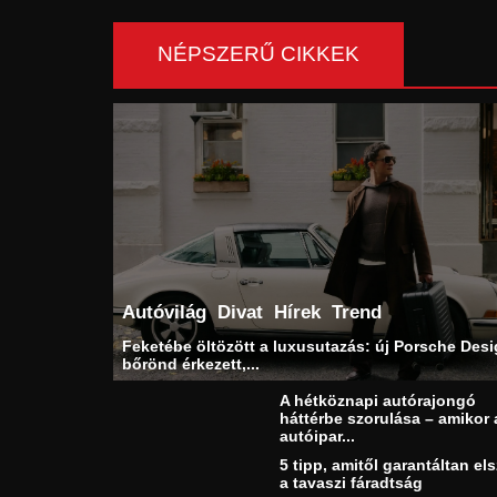
NÉPSZERŰ CIKKEK
Autóvilág
Divat
Hírek
Trend
Feketébe öltözött a luxusutazás: új Porsche Des
bőrönd érkezett,...
A hétköznapi autórajongó
háttérbe szorulása – amikor 
autóipar...
5 tipp, amitől garantáltan els
a tavaszi fáradtság