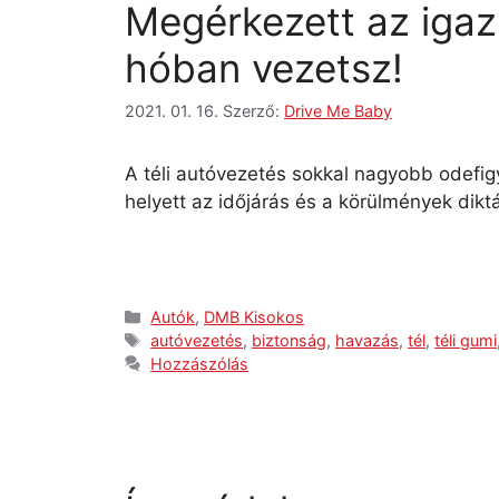
Megérkezett az igazi 
hóban vezetsz!
2021. 01. 16.
Szerző:
Drive Me Baby
A téli autóvezetés sokkal nagyobb odefigy
helyett az időjárás és a körülmények dikt
Autók
,
DMB Kisokos
autóvezetés
,
biztonság
,
havazás
,
tél
,
téli gumi
Hozzászólás