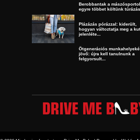
Berobbantak a mászósporto
egyre többet költünk túrázás
Plázázás pórázzal: kiderült,
hogyan változtatja meg a ku
jelenléte...
Ötgenerációs munkahelyeké
jövő: újra kell tanulnunk a
felgyorsult...