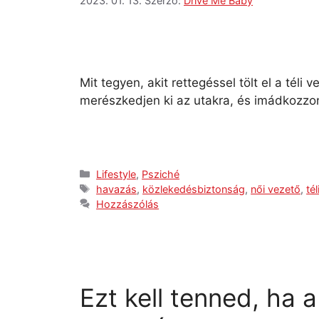
2023. 01. 13.
Szerző:
Drive Me Baby
Mit tegyen, akit rettegéssel tölt el a tél
merészkedjen ki az utakra, és imádkozzon
Lifestyle
,
Psziché
havazás
,
közlekedésbiztonság
,
női vezető
,
té
Hozzászólás
Ezt kell tenned, ha