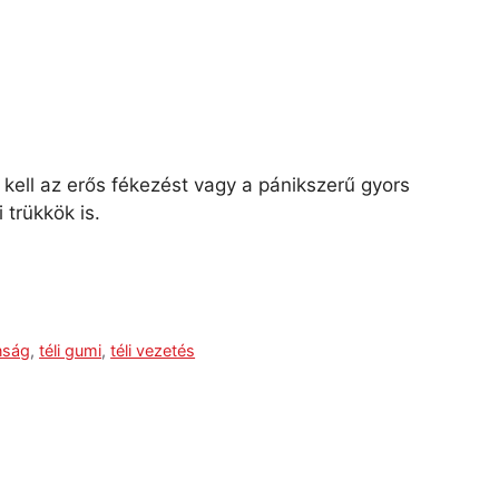
kell az erős fékezést vagy a pánikszerű gyors
trükkök is.
nság
,
téli gumi
,
téli vezetés