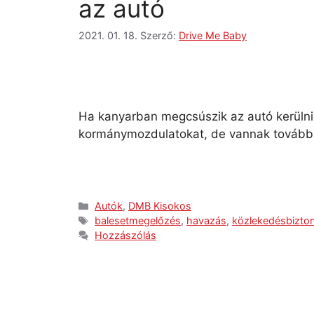
az autó
2021. 01. 18.
Szerző:
Drive Me Baby
Ha kanyarban megcsúszik az autó kerülni 
kormánymozdulatokat, de vannak további 
Autók
,
DMB Kisokos
balesetmegelőzés
,
havazás
,
közlekedésbizto
Hozzászólás