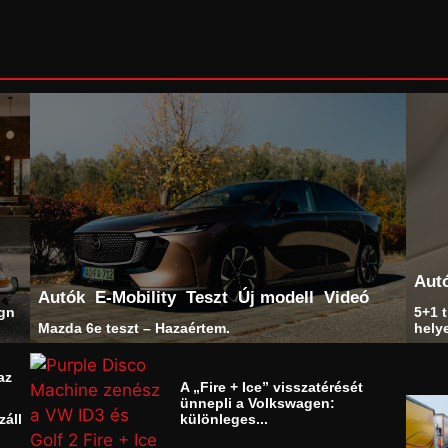
Aut
Autók
E-Mobility
Teszt
Új modell
Videó
ign
5+1 t
Mazda 6e teszt – Hazaértem.
helye
az
A „Fire + Ice” visszatérését
ünnepli a Volkswagen:
záll
különleges...