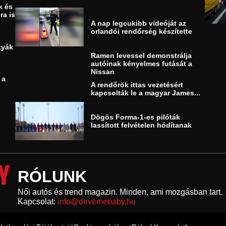
k és
ra is
A nap legcukibb videóját az
orlandói rendőrség készítette
tyák
Ramen levessel demonstrálja
autóinak kényelmes futását a
Nissan
 a
A rendőrök ittas vezetésért
kapcsolták le a magyar James...
Dögös Forma-1-es pilóták
lassított felvételen hódítanak
RÓLUNK
Női autós és trend magazin. Minden, ami mozgásban tart.
Kapcsolat:
info@drivemebaby.hu