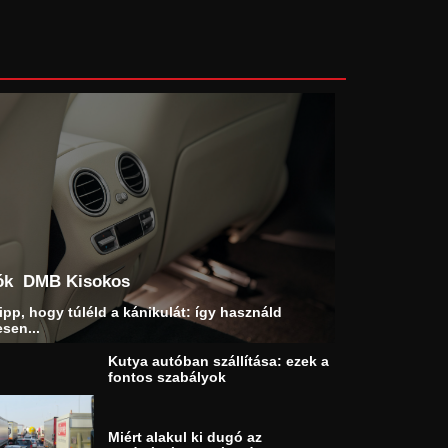
ók
DMB Kisokos
ipp, hogy túléld a kánikulát: így használd
sen...
Kutya autóban szállítása: ezek a
fontos szabályok
Miért alakul ki dugó az