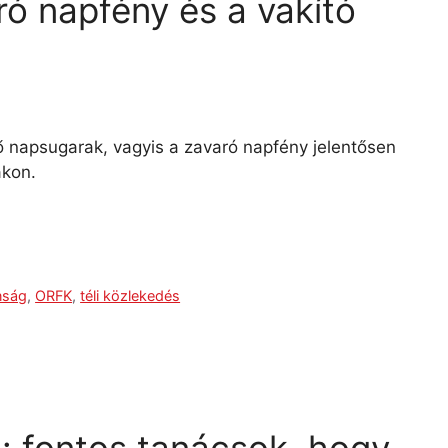
ró napfény és a vakító
napsugarak, vagyis a zavaró napfény jelentősen
akon.
nság
,
ORFK
,
téli közlekedés