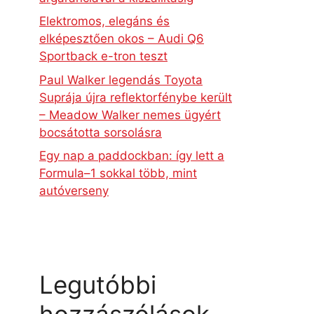
Elektromos, elegáns és
elképesztően okos – Audi Q6
Sportback e-tron teszt
Paul Walker legendás Toyota
Suprája újra reflektorfénybe került
– Meadow Walker nemes ügyért
bocsátotta sorsolásra
Egy nap a paddockban: így lett a
Formula–1 sokkal több, mint
autóverseny
Legutóbbi