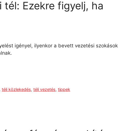
tél: Ezekre figyelj, ha
elést igényel, ilyenkor a bevett vezetési szokások
álnak.
,
téli közlekedés
,
téli vezetés
,
tippek