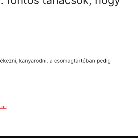
: fontos tanácsok, hogy
 fékezni, kanyarodni, a csomagtartóban pedig
gumi