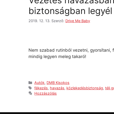
Vezetés havazásban
biztonságban legyél
2019. 12. 13.
Szerző:
Drive Me Baby
Nem szabad rutinból vezetni, gyorsítani,
mindig legyen meleg takaró!
Autók
,
DMB Kisokos
fékezés
,
havazás
,
közlekedésbiztonság
,
téli 
Hozzászólás