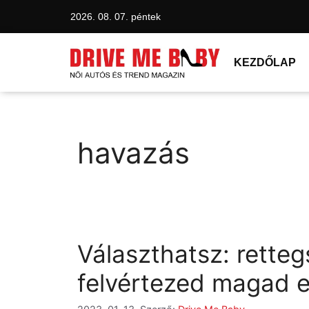
2026. 08. 07. péntek
KEZDŐLAP
havazás
Választhatsz: rettegs
felvértezed magad el