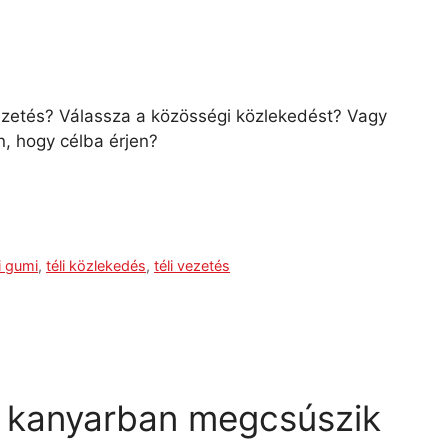
i vezetés? Válassza a közösségi közlekedést? Vagy
, hogy célba érjen?
li gumi
,
téli közlekedés
,
téli vezetés
 a kanyarban megcsúszik