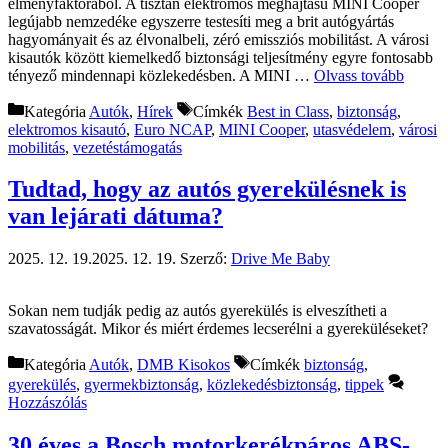
élményfaktorából. A tisztán elektromos meghajtású MINI Cooper
legújabb nemzedéke egyszerre testesíti meg a brit autógyártás
hagyományait és az élvonalbeli, zéró emissziós mobilitást. A városi
kisautók között kiemelkedő biztonsági teljesítmény egyre fontosabb
tényező mindennapi közlekedésben. A MINI …
Olvass tovább
Kategória
Autók
,
Hírek
Címkék
Best in Class
,
biztonság
,
elektromos kisautó
,
Euro NCAP
,
MINI Cooper
,
utasvédelem
,
városi
mobilitás
,
vezetéstámogatás
Tudtad, hogy az autós gyerekülésnek is
van lejárati dátuma?
2025. 12. 19.
2025. 12. 19.
Szerző:
Drive Me Baby
Sokan nem tudják pedig az autós gyerekülés is elveszítheti a
szavatosságát. Mikor és miért érdemes lecserélni a gyereküléseket?
Kategória
Autók
,
DMB Kisokos
Címkék
biztonság
,
gyerekülés
,
gyermekbiztonság
,
közlekedésbiztonság
,
tippek
Hozzászólás
30 éves a Bosch motorkerékpáros ABS-