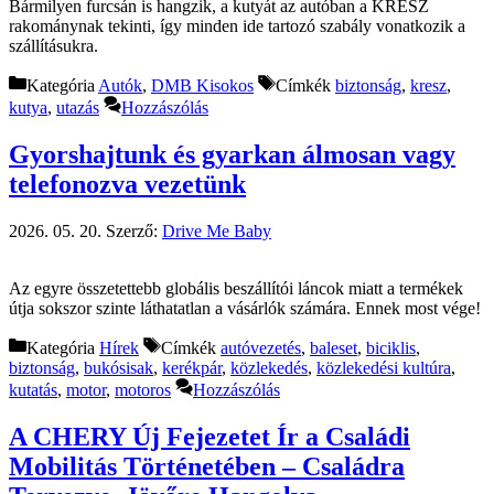
Bármilyen furcsán is hangzik, a kutyát az autóban a KRESZ
rakománynak tekinti, így minden ide tartozó szabály vonatkozik a
szállításukra.
Kategória
Autók
,
DMB Kisokos
Címkék
biztonság
,
kresz
,
kutya
,
utazás
Hozzászólás
Gyorshajtunk és gyarkan álmosan vagy
telefonozva vezetünk
2026. 05. 20.
Szerző:
Drive Me Baby
Az egyre összetettebb globális beszállítói láncok miatt a termékek
útja sokszor szinte láthatatlan a vásárlók számára. Ennek most vége!
Kategória
Hírek
Címkék
autóvezetés
,
baleset
,
biciklis
,
biztonság
,
bukósisak
,
kerékpár
,
közlekedés
,
közlekedési kultúra
,
kutatás
,
motor
,
motoros
Hozzászólás
A CHERY Új Fejezetet Ír a Családi
Mobilitás Történetében – Családra