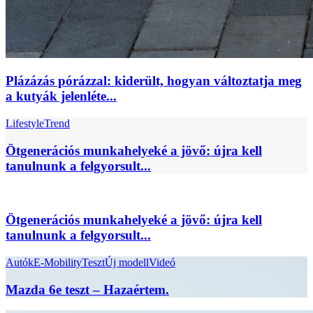
Plázázás pórázzal: kiderült, hogyan változtatja meg
a kutyák jelenléte...
Lifestyle
Trend
Ötgenerációs munkahelyeké a jövő: újra kell
tanulnunk a felgyorsult...
Ötgenerációs munkahelyeké a jövő: újra kell
tanulnunk a felgyorsult...
Autók
E-Mobility
Teszt
Új modell
Videó
Mazda 6e teszt – Hazaértem.