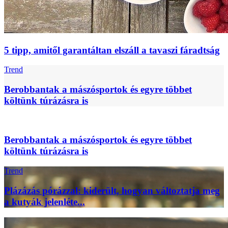
5 tipp, amitől garantáltan elszáll a tavaszi fáradtság
Trend
Berobbantak a mászósportok és egyre többet
költünk túrázásra is
Berobbantak a mászósportok és egyre többet
költünk túrázásra is
Trend
Plázázás pórázzal: kiderült, hogyan változtatja meg
a kutyák jelenléte...