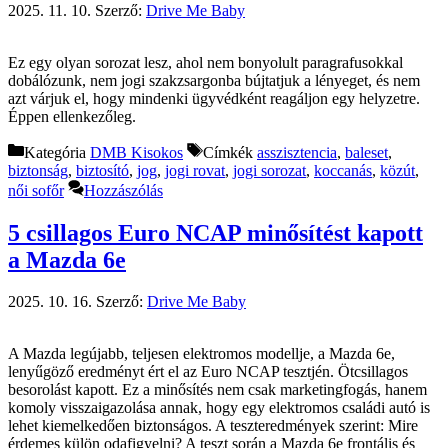
2025. 11. 10.
Szerző:
Drive Me Baby
Ez egy olyan sorozat lesz, ahol nem bonyolult paragrafusokkal
dobálózunk, nem jogi szakzsargonba bújtatjuk a lényeget, és nem
azt várjuk el, hogy mindenki ügyvédként reagáljon egy helyzetre.
Éppen ellenkezőleg.
Kategória
DMB Kisokos
Címkék
asszisztencia
,
baleset
,
biztonság
,
biztosító
,
jog
,
jogi rovat
,
jogi sorozat
,
koccanás
,
közút
,
női sofőr
Hozzászólás
5 csillagos Euro NCAP minősítést kapott
a Mazda 6e
2025. 10. 16.
Szerző:
Drive Me Baby
A Mazda legújabb, teljesen elektromos modellje, a Mazda 6e,
lenyűgöző eredményt ért el az Euro NCAP tesztjén. Ötcsillagos
besorolást kapott. Ez a minősítés nem csak marketingfogás, hanem
komoly visszaigazolása annak, hogy egy elektromos családi autó is
lehet kiemelkedően biztonságos. A teszteredmények szerint: Mire
érdemes külön odafigyelni? A teszt során a Mazda 6e frontális és