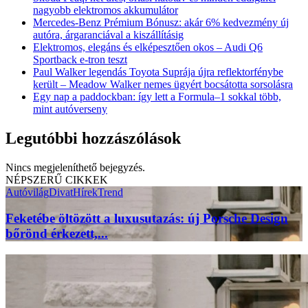
nagyobb elektromos akkumulátor
Mercedes-Benz Prémium Bónusz: akár 6% kedvezmény új
autóra, árgaranciával a kiszállításig
Elektromos, elegáns és elképesztően okos – Audi Q6
Sportback e-tron teszt
Paul Walker legendás Toyota Suprája újra reflektorfénybe
került – Meadow Walker nemes ügyért bocsátotta sorsolásra
Egy nap a paddockban: így lett a Formula–1 sokkal több,
mint autóverseny
Legutóbbi hozzászólások
Nincs megjeleníthető bejegyzés.
NÉPSZERŰ CIKKEK
Autóvilág
Divat
Hírek
Trend
Feketébe öltözött a luxusutazás: új Porsche Design
bőrönd érkezett,...