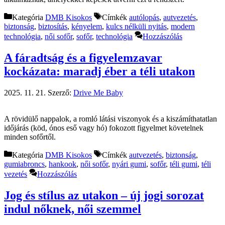
Kategória
DMB Kisokos
Címkék
autólopás
,
autvezetés
,
biztonság
,
biztosítás
,
kényelem
,
kulcs nélküli nyitás
,
modern
technológia
,
női sofőr
,
sofőr
,
technológia
Hozzászólás
A fáradtság és a figyelemzavar
kockázata: maradj éber a téli utakon
2025. 11. 21.
Szerző:
Drive Me Baby
A rövidülő nappalok, a romló látási viszonyok és a kiszámíthatatlan
időjárás (köd, ónos eső vagy hó) fokozott figyelmet követelnek
minden sofőrtől.
Kategória
DMB Kisokos
Címkék
autvezetés
,
biztonság
,
gumiabroncs
,
hankook
,
női sofőr
,
nyári gumi
,
sofőr
,
téli gumi
,
téli
vezetés
Hozzászólás
Jog és stílus az utakon – új jogi sorozat
indul nőknek, női szemmel