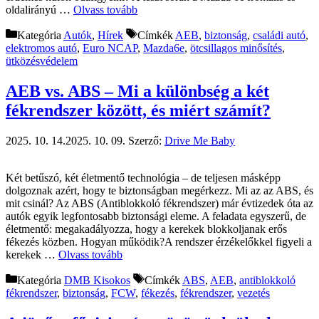
oldalirányú …
Olvass tovább
Kategória
Autók
,
Hírek
Címkék
AEB
,
biztonság
,
családi autó
,
elektromos autó
,
Euro NCAP
,
Mazda6e
,
ötcsillagos minősítés
,
ütközésvédelem
AEB vs. ABS – Mi a különbség a két
fékrendszer között, és miért számít?
2025. 10. 14.
2025. 10. 09.
Szerző:
Drive Me Baby
Két betűszó, két életmentő technológia – de teljesen másképp
dolgoznak azért, hogy te biztonságban megérkezz. Mi az az ABS, és
mit csinál? Az ABS (Antiblokkoló fékrendszer) már évtizedek óta az
autók egyik legfontosabb biztonsági eleme. A feladata egyszerű, de
életmentő: megakadályozza, hogy a kerekek blokkoljanak erős
fékezés közben. Hogyan működik?A rendszer érzékelőkkel figyeli a
kerekek …
Olvass tovább
Kategória
DMB Kisokos
Címkék
ABS
,
AEB
,
antiblokkoló
fékrendszer
,
biztonság
,
FCW
,
fékezés
,
fékrendszer
,
vezetés