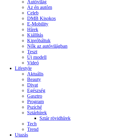
Autóvilág
Az én autóm
Celeb
DMB Kisokos
E-Mobility
Hírek
Kiállítás
Kipróbáltuk
Nők az autóvilágban
Teszt
Új modell
Videó
Lifestyle
Aktuális
Beauty
Divat
Egészség
Gasztro
Program
Psziché
Sztárhírek
Sztár rövidhírek
Tech
Trend
Utazás