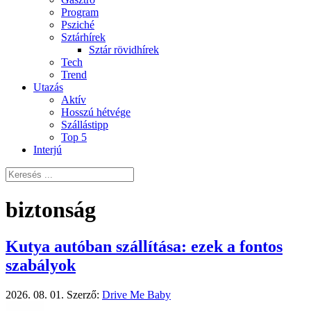
Program
Psziché
Sztárhírek
Sztár rövidhírek
Tech
Trend
Utazás
Aktív
Hosszú hétvége
Szállástipp
Top 5
Interjú
biztonság
Kutya autóban szállítása: ezek a fontos
szabályok
2026. 08. 01.
Szerző:
Drive Me Baby