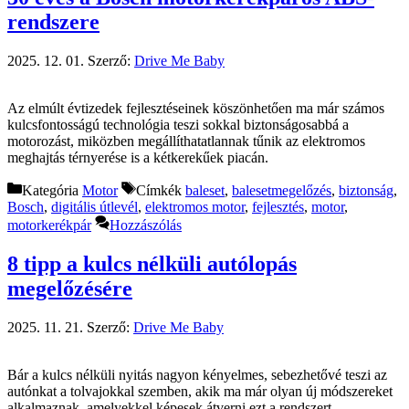
rendszere
2025. 12. 01.
Szerző:
Drive Me Baby
Az elmúlt évtizedek fejlesztéseinek köszönhetően ma már számos
kulcsfontosságú technológia teszi sokkal biztonságosabbá a
motorozást, miközben megállíthatatlannak tűnik az elektromos
meghajtás térnyerése is a kétkerekűek piacán.
Kategória
Motor
Címkék
baleset
,
balesetmegelőzés
,
biztonság
,
Bosch
,
digitális útlevél
,
elektromos motor
,
fejlesztés
,
motor
,
motorkerékpár
Hozzászólás
8 tipp a kulcs nélküli autólopás
megelőzésére
2025. 11. 21.
Szerző:
Drive Me Baby
Bár a kulcs nélküli nyitás nagyon kényelmes, sebezhetővé teszi az
autónkat a tolvajokkal szemben, akik ma már olyan új módszereket
alkalmaznak, amelyekkel képesek átverni ezt a rendszert.