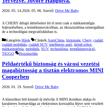
Tervezve. Jövőre Hangolva.
2026. 05. 14.
2026. 05. 06.
Szerző:
Drive Me Baby
A CHERY átfogó áttöréseket ért el nem csak a márkastratégia
fejlesztésében, a termékinnovációban, az ökoszisztéma-szinergiában
de a technológiai megvalósításban is.
Kategória
Hírek
Címkék
AutoChina
,
biztonság
,
Chery
,
család
,
családi mobilitás
,
családi SUV
,
intelligens autó
,
jármű-robot
,
márkastratégia
,
mobilitás
,
SUV
,
technológia
,
termékinnováció
,
TIGGO
Hozzászólás
Példaértékű biztonság és városi vezetési
magabiztosság a tisztán elektromos MINI
Cooperben
2026. 01. 19.
Szerző:
Drive Me Baby
A klasszikus brit kisautó új mércéje A MINI ikonikus alakja és
karakteres formavilága az elektromos korszakba lépve sem veszített