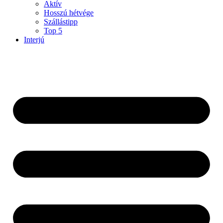
Aktív
Hosszú hétvége
Szállástipp
Top 5
Interjú