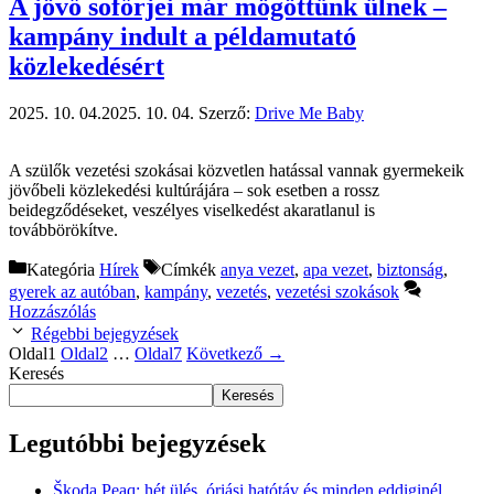
A jövő sofőrjei már mögöttünk ülnek –
kampány indult a példamutató
közlekedésért
2025. 10. 04.
2025. 10. 04.
Szerző:
Drive Me Baby
A szülők vezetési szokásai közvetlen hatással vannak gyermekeik
jövőbeli közlekedési kultúrájára – sok esetben a rossz
beidegződéseket, veszélyes viselkedést akaratlanul is
továbbörökítve.
Kategória
Hírek
Címkék
anya vezet
,
apa vezet
,
biztonság
,
gyerek az autóban
,
kampány
,
vezetés
,
vezetési szokások
Hozzászólás
Régebbi bejegyzések
Oldal
1
Oldal
2
…
Oldal
7
Következő
→
Keresés
Keresés
Legutóbbi bejegyzések
Škoda Peaq: hét ülés, óriási hatótáv és minden eddiginél