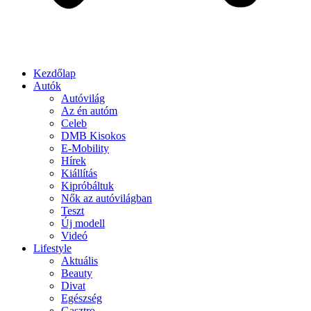
Kezdőlap
Autók
Autóvilág
Az én autóm
Celeb
DMB Kisokos
E-Mobility
Hírek
Kiállítás
Kipróbáltuk
Nők az autóvilágban
Teszt
Új modell
Videó
Lifestyle
Aktuális
Beauty
Divat
Egészség
Gasztro