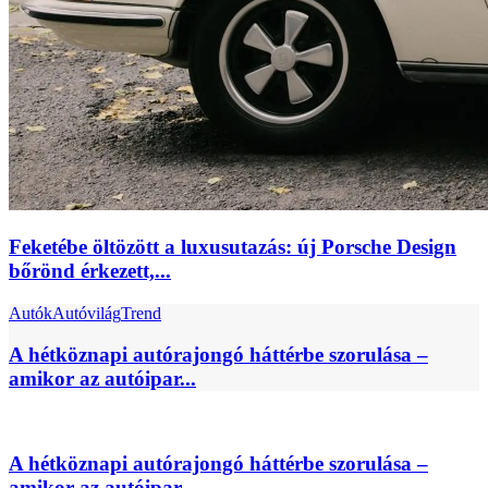
Feketébe öltözött a luxusutazás: új Porsche Design
bőrönd érkezett,...
Autók
Autóvilág
Trend
A hétköznapi autórajongó háttérbe szorulása –
amikor az autóipar...
A hétköznapi autórajongó háttérbe szorulása –
amikor az autóipar...