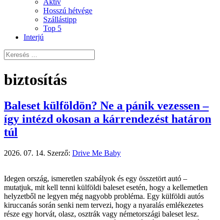
Aktív
Hosszú hétvége
Szállástipp
Top 5
Interjú
biztosítás
Baleset külföldön? Ne a pánik vezessen –
így intézd okosan a kárrendezést határon
túl
2026. 07. 14.
Szerző:
Drive Me Baby
Idegen ország, ismeretlen szabályok és egy összetört autó –
mutatjuk, mit kell tenni külföldi baleset esetén, hogy a kellemetlen
helyzetből ne legyen még nagyobb probléma. Egy külföldi autós
kiruccanás során senki nem tervezi, hogy a nyaralás emlékezetes
része egy horvát, olasz, osztrák vagy németországi baleset lesz.