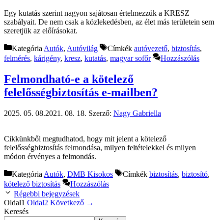
Egy kutatás szerint nagyon sajátosan értelmezzük a KRESZ
szabályait. De nem csak a közlekedésben, az élet más területein sem
szeretjük az előírásokat.
Kategória
Autók
,
Autóvilág
Címkék
autóvezető
,
biztosítás
,
felmérés
,
kárigény
,
kresz
,
kutatás
,
magyar sofőr
Hozzászólás
Felmondható-e a kötelező
felelősségbiztosítás e-mailben?
2025. 05. 08.
2021. 08. 18.
Szerző:
Nagy Gabriella
Cikkünkből megtudhatod, hogy mit jelent a kötelező
felelősségbiztosítás felmondása, milyen feltételekkel és milyen
módon érvényes a felmondás.
Kategória
Autók
,
DMB Kisokos
Címkék
biztosítás
,
biztosító
,
kötelező biztosítás
Hozzászólás
Régebbi bejegyzések
Oldal
1
Oldal
2
Következő
→
Keresés