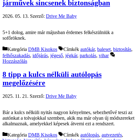
járművek sincsenek biztonságban
2026. 05. 13.
Szerző:
Drive Me Baby
5+1 dolog, amire már májusban érdemes felkészülniük a
sofőröknek.
Kategória
DMB Kisokos
Címkék
autókár
,
baleset
,
biztosítás
,
felhőszakadás
,
időjárás
,
jégeső
,
jégkár
,
parkolás
,
vihar
Hozzászólás
8 tipp a kulcs nélküli autólopás
megelőzésére
2025. 11. 21.
Szerző:
Drive Me Baby
Bár a kulcs nélküli nyitás nagyon kényelmes, sebezhetővé teszi az
autónkat a tolvajokkal szemben, akik ma már olyan új módszereket
alkalmaznak, amelyekkel képesek átverni ezt a rendszert.
Kategória
DMB Kisokos
Címkék
autólopás
,
autvezetés
,