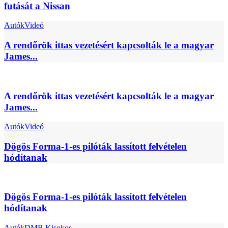
futását a Nissan
Autók
Videó
A rendőrök ittas vezetésért kapcsolták le a magyar
James...
A rendőrök ittas vezetésért kapcsolták le a magyar
James...
Autók
Videó
Dögös Forma-1-es pilóták lassított felvételen
hódítanak
Dögös Forma-1-es pilóták lassított felvételen
hódítanak
Autók
DMB Kisokos