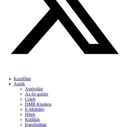
Kezdőlap
Autók
Autóvilág
Az én autóm
Celeb
DMB Kisokos
E-Mobility
Hírek
Kiállítás
Kipróbáltuk