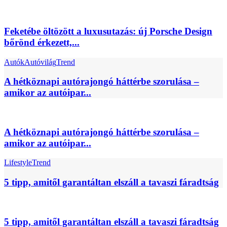
Feketébe öltözött a luxusutazás: új Porsche Design
bőrönd érkezett,...
Autók
Autóvilág
Trend
A hétköznapi autórajongó háttérbe szorulása –
amikor az autóipar...
A hétköznapi autórajongó háttérbe szorulása –
amikor az autóipar...
Lifestyle
Trend
5 tipp, amitől garantáltan elszáll a tavaszi fáradtság
5 tipp, amitől garantáltan elszáll a tavaszi fáradtság