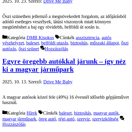
2025. 10. 23.
Szerző:
Drive Me Baby
Őszi szünetben jellemző a megnövekedett forgalom, az időjárásból
adódó esetleges veszélyek, látási viszonyok miatt könnyen
megtörténhet a baj egy rövidebb, belföldi út során is.
Kategória
DMB Kisokos
Címkék
asszisztencia
,
autós
vészhelyzet
,
baleset
,
belföldi utazás
,
biztosítás
,
műszaki állapot
,
őszi
autózás
,
őszi szünet
Hozzászólás
Egyre öregebb autókkal járunk – így néz
ki a magyar járműpark
2025. 10. 13.
Szerző:
Drive Me Baby
A magyar autósok közel fele (49%) 16 évesnél idősebb gépjárművet
használ.
Kategória
Hírek
Címkék
baleset
,
biztosítás
,
magyar autók
,
magyar járműpark
,
öreg autó
,
régi autó
,
szerviz
,
szervizköltség
Hozzászólás