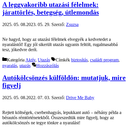
A leggyakoribb utazási félelmek:
járattörlés, betegség, útlemondás
2025. 05. 08.
2023. 05. 29.
Szerző:
Zsuzsa
Ne hagyd, hogy az utazási félelmek elvegyék a kedvetedet a
nyaralástól! Egy jól sikerült utazás ugyanis feltölt, rugalmasabbá
tesz, jókedvre derít.
Kategória
Aktív
,
Utazás
Címkék
biztosítás
,
családi program
,
nyaralás
,
utazás
Hozzászólás
Autókölcsönzés külföldön: mutatjuk, mire
figyelj
2025. 05. 08.
2022. 07. 03.
Szerző:
Drive Me Baby
Rejtett költségek, cserbenhagyás, lepukkant autó – néhány példa a
bérautós rémtörténetekből. Összeszedtük mire figyelj, hogy az
autókölcsönzés ne tegye tönkre a nyaralást!