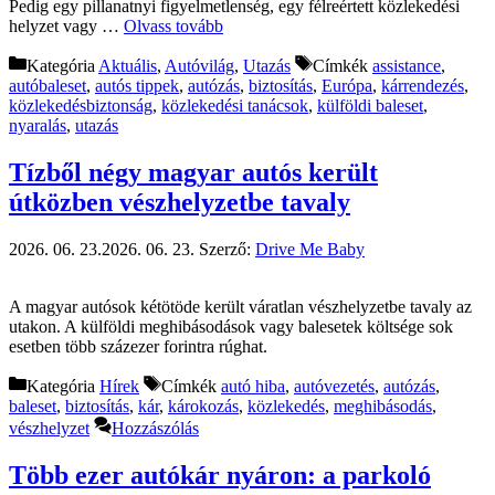
Pedig egy pillanatnyi figyelmetlenség, egy félreértett közlekedési
helyzet vagy …
Olvass tovább
Kategória
Aktuális
,
Autóvilág
,
Utazás
Címkék
assistance
,
autóbaleset
,
autós tippek
,
autózás
,
biztosítás
,
Európa
,
kárrendezés
,
közlekedésbiztonság
,
közlekedési tanácsok
,
külföldi baleset
,
nyaralás
,
utazás
Tízből négy magyar autós került
útközben vészhelyzetbe tavaly
2026. 06. 23.
2026. 06. 23.
Szerző:
Drive Me Baby
A magyar autósok kétötöde került váratlan vészhelyzetbe tavaly az
utakon. A külföldi meghibásodások vagy balesetek költsége sok
esetben több százezer forintra rúghat.
Kategória
Hírek
Címkék
autó hiba
,
autóvezetés
,
autózás
,
baleset
,
biztosítás
,
kár
,
károkozás
,
közlekedés
,
meghibásodás
,
vészhelyzet
Hozzászólás
Több ezer autókár nyáron: a parkoló