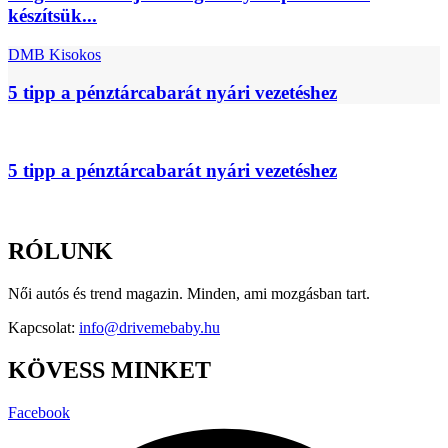
készítsük...
DMB Kisokos
5 tipp a pénztárcabarát nyári vezetéshez
5 tipp a pénztárcabarát nyári vezetéshez
RÓLUNK
Női autós és trend magazin. Minden, ami mozgásban tart.
Kapcsolat:
info@drivemebaby.hu
KÖVESS MINKET
Facebook