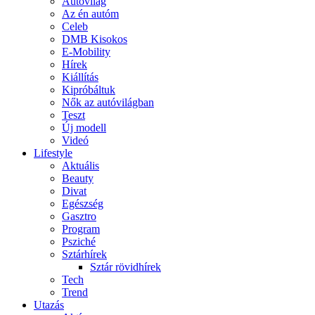
Autóvilág
Az én autóm
Celeb
DMB Kisokos
E-Mobility
Hírek
Kiállítás
Kipróbáltuk
Nők az autóvilágban
Teszt
Új modell
Videó
Lifestyle
Aktuális
Beauty
Divat
Egészség
Gasztro
Program
Psziché
Sztárhírek
Sztár rövidhírek
Tech
Trend
Utazás