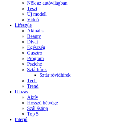
Nők az autóvilágban
Teszt
Új modell
Videó
Lifestyle
Aktuális
Beauty
Divat
Egészség
Gasztro
Program
Psziché
Sztárhírek
Sztár rövidhírek
Tech
Trend
Utazás
Aktív
Hosszú hétvége
Szállástipp
Top 5
Interjú