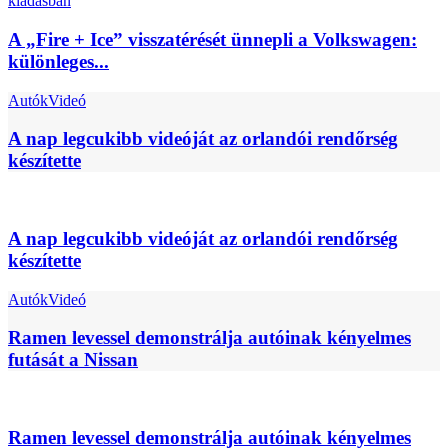
A „Fire + Ice” visszatérését ünnepli a Volkswagen:
különleges...
Autók
Videó
A nap legcukibb videóját az orlandói rendőrség
készítette
A nap legcukibb videóját az orlandói rendőrség
készítette
Autók
Videó
Ramen levessel demonstrálja autóinak kényelmes
futását a Nissan
Ramen levessel demonstrálja autóinak kényelmes