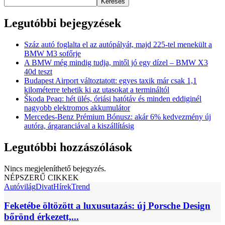
Keresés
Legutóbbi bejegyzések
Száz autó foglalta el az autópályát, majd 225-tel menekült a
BMW M3 sofőrje
A BMW még mindig tudja, mitől jó egy dízel – BMW X3
40d teszt
Budapest Airport változtatott: egyes taxik már csak 1,1
kilométerre tehetik ki az utasokat a termináltól
Škoda Peaq: hét ülés, óriási hatótáv és minden eddiginél
nagyobb elektromos akkumulátor
Mercedes-Benz Prémium Bónusz: akár 6% kedvezmény új
autóra, árgaranciával a kiszállításig
Legutóbbi hozzászólások
Nincs megjeleníthető bejegyzés.
NÉPSZERŰ CIKKEK
Autóvilág
Divat
Hírek
Trend
Feketébe öltözött a luxusutazás: új Porsche Design
bőrönd érkezett,...