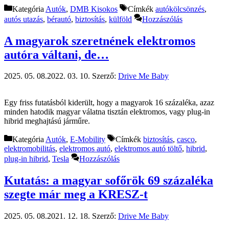
Kategória
Autók
,
DMB Kisokos
Címkék
autókölcsönzés
,
autós utazás
,
bérautó
,
biztosítás
,
külföld
Hozzászólás
A magyarok szeretnének elektromos
autóra váltani, de…
2025. 05. 08.
2022. 03. 10.
Szerző:
Drive Me Baby
Egy friss futatásból kiderült, hogy a magyarok 16 százaléka, azaz
minden hatodik magyar válatna tisztán elektromos, vagy plug-in
hibrid meghajtású járműre.
Kategória
Autók
,
E-Mobility
Címkék
biztosítás
,
casco
,
elektromobilitás
,
elektromos autó
,
elektromos autó töltő
,
hibrid
,
plug-in hibrid
,
Tesla
Hozzászólás
Kutatás: a magyar sofőrök 69 százaléka
szegte már meg a KRESZ-t
2025. 05. 08.
2021. 12. 18.
Szerző:
Drive Me Baby