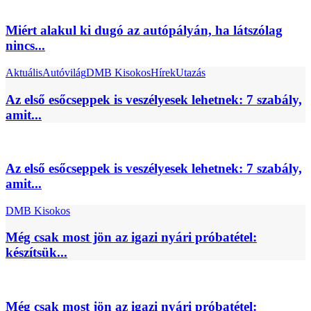
Miért alakul ki dugó az autópályán, ha látszólag
nincs...
Aktuális
Autóvilág
DMB Kisokos
Hírek
Utazás
Az első esőcseppek is veszélyesek lehetnek: 7 szabály,
amit...
Az első esőcseppek is veszélyesek lehetnek: 7 szabály,
amit...
DMB Kisokos
Még csak most jön az igazi nyári próbatétel:
készítsük...
Még csak most jön az igazi nyári próbatétel: