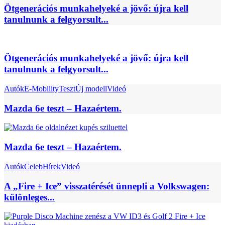
Ötgenerációs munkahelyeké a jövő: újra kell
tanulnunk a felgyorsult...
Ötgenerációs munkahelyeké a jövő: újra kell
tanulnunk a felgyorsult...
Autók
E-Mobility
Teszt
Új modell
Videó
Mazda 6e teszt – Hazaértem.
Mazda 6e teszt – Hazaértem.
Autók
Celeb
Hírek
Videó
A „Fire + Ice” visszatérését ünnepli a Volkswagen:
különleges...