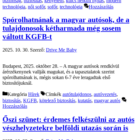
biztonság
,
biztosítás
,
kényelem
,
kulcs nélküli nyitás
,
modern
technológia
,
női sofőr
,
sofőr
,
technológia
Hozzászólás
Spórolhatnának a magyar autósok, de a
tulajdonosok kétharmada még sosem
váltott KGFB-t
2025. 10. 30.
Szerző:
Drive Me Baby
Budapest, 2025. október 28. – A magyar autósok rendkívül
árérzékenynek vallják magukat, és a tapasztalatok szerint
spórolhatnának is, mégis sokan 6-7 éve leragadtak első
biztosítójuknál.
Kategória
Hírek
Címkék
autótulajdonos
,
autóvezetés
,
biztosítás
,
KGFB
,
kötelező biztosítás
,
kutatás
,
magyar autós
Hozzászólás
Őszi szünet: érdemes felkészülni az autós
vészhelyzetekre belföldi utazás során is