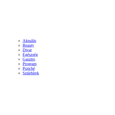
Aktuális
Beauty
Divat
Egészség
Gasztro
Program
Psziché
Sztárhírek