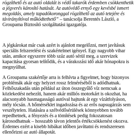
rögzíthető és az autó oldalát is védő takarók érdemben csökkenthetik
a jégverés károsító hatását. Az autóvédő ernyő egy kevésbé ismert
megoldás, amely tapadókoronggal rögzíthető az autó tetejére és
távirányítóval működtethető”
– tanácsolja Berentés László, a
Groupama Biztosító szolgáltatási igazgatója.
A jégkárokat már csak azért is ajánlott megelőzni, mert javításuk
speciális felszerelést és szakértelmet igényel. Egy nagyobb vihar
után, amikor egyszerre több száz autó sérül meg, a szervizek
kapacitása gyorsan telítődik, és a várakozási idő akár hónapokra is
megnyúlhat.
A Groupama szakértője arra is felhívta a figyelmet, hogy bizonyos
problémák akár egy helyzet rossz felméréséből is adódhatnak.
Felhőszakadás után például az úton összegyűlő víz nemcsak a
közlekedést nehezíti, hanem akár milliós motorkárt is okozhat, ha
alacsonyabb hasmagasságú autóval hajtunk át egy vízátfolyáson,
mély tócsán. A hőmérséklet ingadozása és az erős napsugárzás sem
veszélytelen. Hatására a szélvédősérülések könnyebben tovább
repedhetnek, a fényezés és a tömítések pedig fokozatosan
károsodhatnak – hosszabb távon jelentős értékcsökkenést okozva.
Érdemes ezért a kisebb hibákat időben javíttatni és rendszeresen
ellenőrizni az autó állapotát.