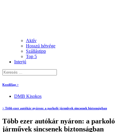
Aktív
Hosszú hétvége
Szállástipp
Top 5
Interjú
Kezdőlap >
DMB Kisokos
> Több ezer autókár nyáron: a parkoló járművek sincsenek biztonságban
Több ezer autókár nyáron: a parkoló
járművek sincsenek biztonságban