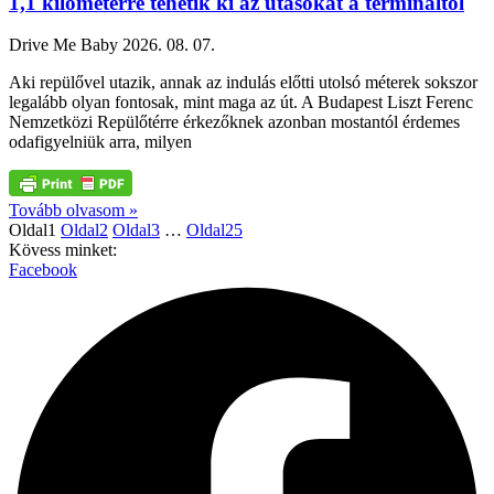
1,1 kilométerre tehetik ki az utasokat a termináltól
Drive Me Baby
2026. 08. 07.
Aki repülővel utazik, annak az indulás előtti utolsó méterek sokszor
legalább olyan fontosak, mint maga az út. A Budapest Liszt Ferenc
Nemzetközi Repülőtérre érkezőknek azonban mostantól érdemes
odafigyelniük arra, milyen
Tovább olvasom »
Oldal
1
Oldal
2
Oldal
3
…
Oldal
25
Kövess minket:
Facebook