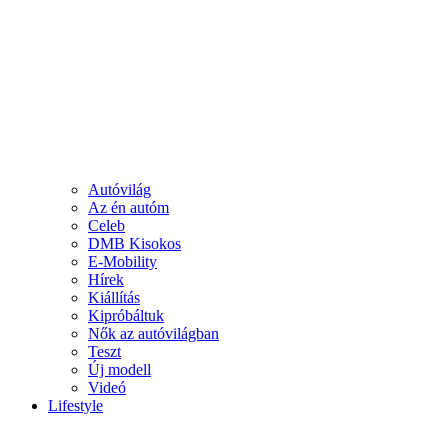
Autóvilág
Az én autóm
Celeb
DMB Kisokos
E-Mobility
Hírek
Kiállítás
Kipróbáltuk
Nők az autóvilágban
Teszt
Új modell
Videó
Lifestyle