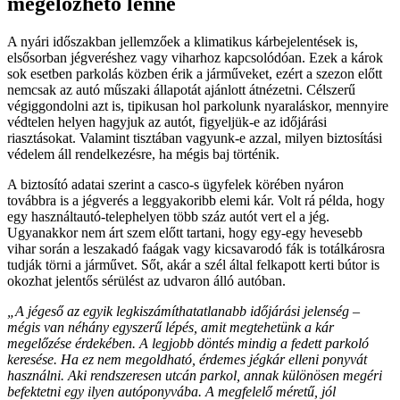
megelőzhető lenne
A nyári időszakban jellemzőek a klimatikus kárbejelentések is,
elsősorban jégveréshez vagy viharhoz kapcsolódóan. Ezek a károk
sok esetben parkolás közben érik a járműveket, ezért a szezon előtt
nemcsak az autó műszaki állapotát ajánlott átnézetni. Célszerű
végiggondolni azt is, tipikusan hol parkolunk nyaraláskor, mennyire
védtelen helyen hagyjuk az autót, figyeljük-e az időjárási
riasztásokat. Valamint tisztában vagyunk-e azzal, milyen biztosítási
védelem áll rendelkezésre, ha mégis baj történik.
A biztosító adatai szerint a casco-s ügyfelek körében nyáron
továbbra is a jégverés a leggyakoribb elemi kár. Volt rá példa, hogy
egy használtautó-telephelyen több száz autót vert el a jég.
Ugyanakkor nem árt szem előtt tartani, hogy egy-egy hevesebb
vihar során a leszakadó faágak vagy kicsavarodó fák is totálkárosra
tudják törni a járművet. Sőt, akár a szél által felkapott kerti bútor is
okozhat jelentős sérülést az udvaron álló autóban.
„A jégeső az egyik legkiszámíthatatlanabb időjárási jelenség –
mégis van néhány egyszerű lépés, amit megtehetünk a kár
megelőzése érdekében. A legjobb döntés mindig a fedett parkoló
keresése. Ha ez nem megoldható, érdemes jégkár elleni ponyvát
használni. Aki rendszeresen utcán parkol, annak különösen megéri
befektetni egy ilyen autóponyvába. A megfelelő méretű, jól