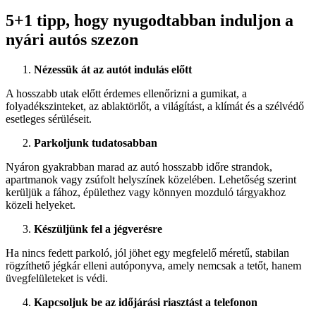
5+1 tipp, hogy nyugodtabban induljon a
nyári autós szezon
Nézessük át az autót indulás előtt
A hosszabb utak előtt érdemes ellenőrizni a gumikat, a
folyadékszinteket, az ablaktörlőt, a világítást, a klímát és a szélvédő
esetleges sérüléseit.
Parkoljunk tudatosabban
Nyáron gyakrabban marad az autó hosszabb időre strandok,
apartmanok vagy zsúfolt helyszínek közelében. Lehetőség szerint
kerüljük a fához, épülethez vagy könnyen mozduló tárgyakhoz
közeli helyeket.
Készüljünk fel a jégverésre
Ha nincs fedett parkoló, jól jöhet egy megfelelő méretű, stabilan
rögzíthető jégkár elleni autóponyva, amely nemcsak a tetőt, hanem
üvegfelületeket is védi.
Kapcsoljuk be az időjárási riasztást a telefonon