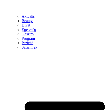
Aktuális
Beauty
Divat
Egészség
Gasztro
Program
Psziché
Sztárhírek