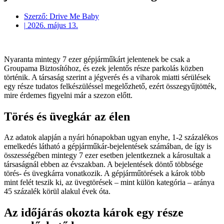
Szerző:
Drive Me Baby
|
2026. május 13.
Nyaranta mintegy 7 ezer gépjárműkárt jelentenek be csak a
Groupama Biztosítóhoz, és ezek jelentős része parkolás közben
történik. A társaság szerint a jégverés és a viharok miatti sérülések
egy része tudatos felkészüléssel megelőzhető, ezért összegyűjtötték,
mire érdemes figyelni már a szezon előtt.
Törés és üvegkár az élen
Az adatok alapján a nyári hónapokban ugyan enyhe, 1-2 százalékos
emelkedés látható a gépjárműkár-bejelentések számában, de így is
összességében mintegy 7 ezer esetben jelentkeznek a károsultak a
társaságnál ebben az évszakban. A bejelentések döntő többsége
törés- és üvegkárra vonatkozik. A gépjárműtörések a károk több
mint felét teszik ki, az üvegtörések – mint külön kategória – aránya
45 százalék körül alakul évek óta.
Az időjárás okozta károk egy része