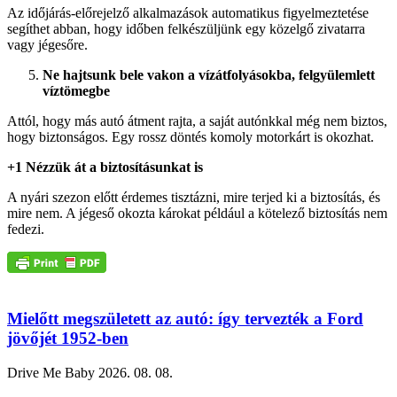
Az időjárás-előrejelző alkalmazások automatikus figyelmeztetése
segíthet abban, hogy időben felkészüljünk egy közelgő zivatarra
vagy jégesőre.
Ne hajtsunk bele vakon a vízátfolyásokba, felgyülemlett
víztömegbe
Attól, hogy más autó átment rajta, a saját autónkkal még nem biztos,
hogy biztonságos. Egy rossz döntés komoly motorkárt is okozhat.
+1 Nézzük át a biztosításunkat is
A nyári szezon előtt érdemes tisztázni, mire terjed ki a biztosítás, és
mire nem. A jégeső okozta károkat például a kötelező biztosítás nem
fedezi.
Mielőtt megszületett az autó: így tervezték a Ford
jövőjét 1952-ben
Drive Me Baby
2026. 08. 08.