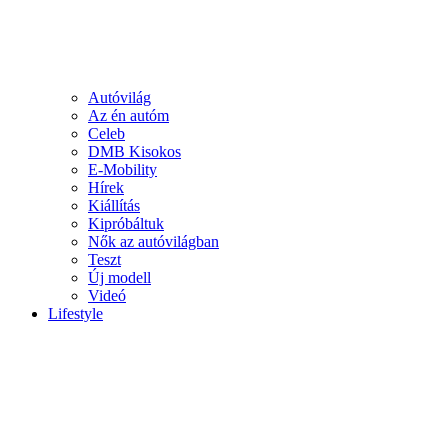
Autóvilág
Az én autóm
Celeb
DMB Kisokos
E-Mobility
Hírek
Kiállítás
Kipróbáltuk
Nők az autóvilágban
Teszt
Új modell
Videó
Lifestyle