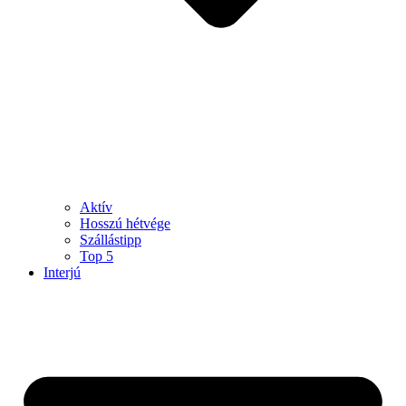
Aktív
Hosszú hétvége
Szállástipp
Top 5
Interjú