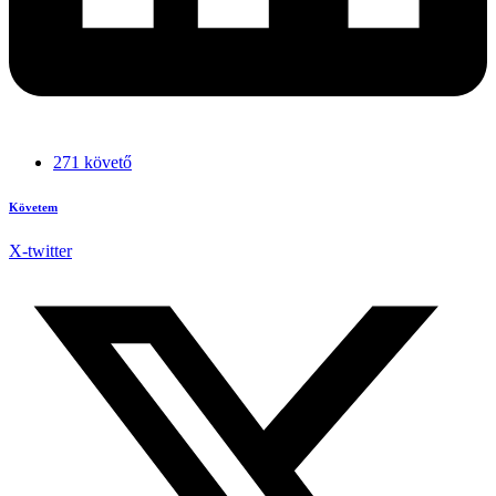
271 követő
Követem
X-twitter