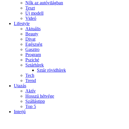
Nők az autóvilágban
Teszt
Új modell
Videó
Lifestyle
Aktuális
Beauty
Divat
Egészség
Gasztro
Program
Psziché
Sztárhírek
Sztár rövidhírek
Tech
Trend
Utazás
Aktív
Hosszú hétvége
Szállástipp
Top 5
Interjú