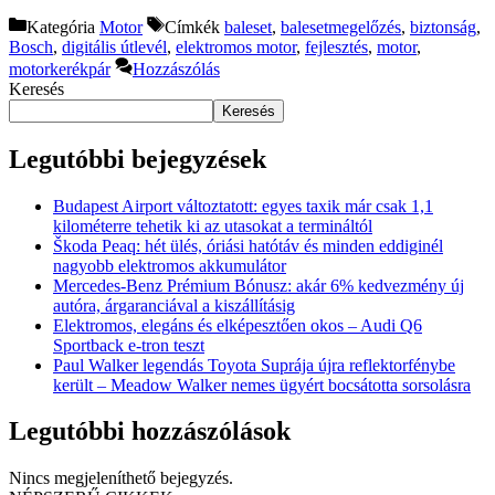
Kategória
Motor
Címkék
baleset
,
balesetmegelőzés
,
biztonság
,
Bosch
,
digitális útlevél
,
elektromos motor
,
fejlesztés
,
motor
,
motorkerékpár
Hozzászólás
Keresés
Keresés
Legutóbbi bejegyzések
Budapest Airport változtatott: egyes taxik már csak 1,1
kilométerre tehetik ki az utasokat a termináltól
Škoda Peaq: hét ülés, óriási hatótáv és minden eddiginél
nagyobb elektromos akkumulátor
Mercedes-Benz Prémium Bónusz: akár 6% kedvezmény új
autóra, árgaranciával a kiszállításig
Elektromos, elegáns és elképesztően okos – Audi Q6
Sportback e-tron teszt
Paul Walker legendás Toyota Suprája újra reflektorfénybe
került – Meadow Walker nemes ügyért bocsátotta sorsolásra
Legutóbbi hozzászólások
Nincs megjeleníthető bejegyzés.