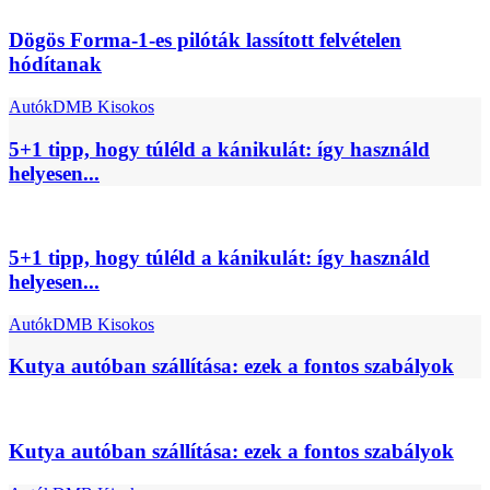
Dögös Forma-1-es pilóták lassított felvételen
hódítanak
Autók
DMB Kisokos
5+1 tipp, hogy túléld a kánikulát: így használd
helyesen...
5+1 tipp, hogy túléld a kánikulát: így használd
helyesen...
Autók
DMB Kisokos
Kutya autóban szállítása: ezek a fontos szabályok
Kutya autóban szállítása: ezek a fontos szabályok