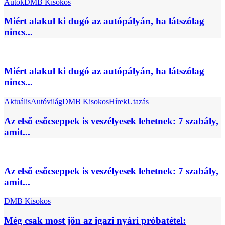
Autók
DMB Kisokos
Miért alakul ki dugó az autópályán, ha látszólag
nincs...
Miért alakul ki dugó az autópályán, ha látszólag
nincs...
Aktuális
Autóvilág
DMB Kisokos
Hírek
Utazás
Az első esőcseppek is veszélyesek lehetnek: 7 szabály,
amit...
Az első esőcseppek is veszélyesek lehetnek: 7 szabály,
amit...
DMB Kisokos
Még csak most jön az igazi nyári próbatétel: