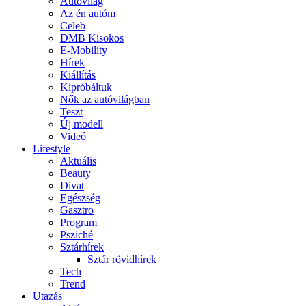
Autóvilág
Az én autóm
Celeb
DMB Kisokos
E-Mobility
Hírek
Kiállítás
Kipróbáltuk
Nők az autóvilágban
Teszt
Új modell
Videó
Lifestyle
Aktuális
Beauty
Divat
Egészség
Gasztro
Program
Psziché
Sztárhírek
Sztár rövidhírek
Tech
Trend
Utazás