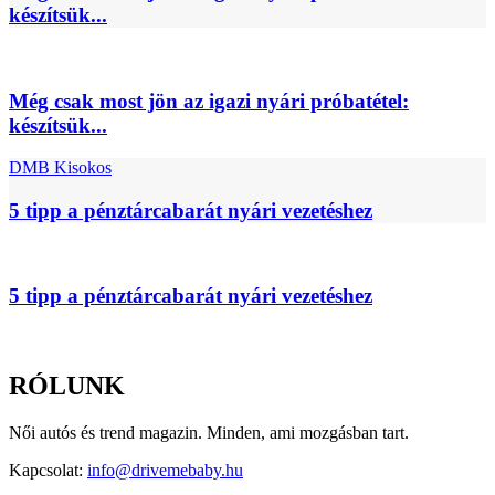
készítsük...
Még csak most jön az igazi nyári próbatétel:
készítsük...
DMB Kisokos
5 tipp a pénztárcabarát nyári vezetéshez
5 tipp a pénztárcabarát nyári vezetéshez
RÓLUNK
Női autós és trend magazin. Minden, ami mozgásban tart.
Kapcsolat:
info@drivemebaby.hu