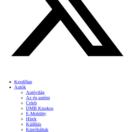
Kezdőlap
Autók
Autóvilág
Az én autóm
Celeb
DMB Kisokos
E-Mobility
Hírek
Kiállítás
Kipróbáltuk