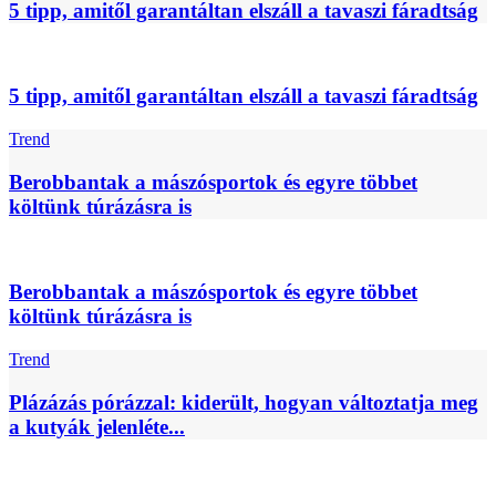
5 tipp, amitől garantáltan elszáll a tavaszi fáradtság
5 tipp, amitől garantáltan elszáll a tavaszi fáradtság
Trend
Berobbantak a mászósportok és egyre többet
költünk túrázásra is
Berobbantak a mászósportok és egyre többet
költünk túrázásra is
Trend
Plázázás pórázzal: kiderült, hogyan változtatja meg
a kutyák jelenléte...