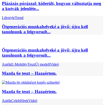
Plázázás pórázzal: kiderült, hogyan változtatja meg
a kutyák jelenléte...
Lifestyle
Trend
Ötgenerációs munkahelyeké a jövő: újra kell
tanulnunk a felgyorsult...
Ötgenerációs munkahelyeké a jövő: újra kell
tanulnunk a felgyorsult...
Autók
E-Mobility
Teszt
Új modell
Videó
Mazda 6e teszt – Hazaértem.
Mazda 6e teszt – Hazaértem.
Autók
Celeb
Hírek
Videó