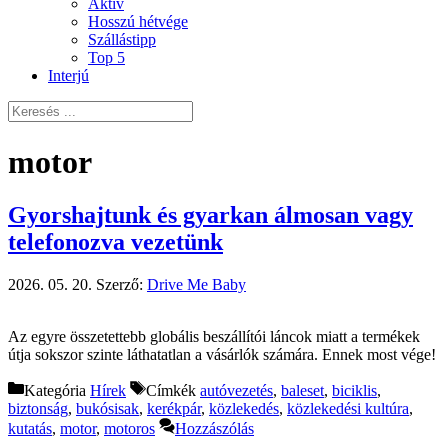
Aktív
Hosszú hétvége
Szállástipp
Top 5
Interjú
motor
Gyorshajtunk és gyarkan álmosan vagy
telefonozva vezetünk
2026. 05. 20.
Szerző:
Drive Me Baby
Az egyre összetettebb globális beszállítói láncok miatt a termékek
útja sokszor szinte láthatatlan a vásárlók számára. Ennek most vége!
Kategória
Hírek
Címkék
autóvezetés
,
baleset
,
biciklis
,
biztonság
,
bukósisak
,
kerékpár
,
közlekedés
,
közlekedési kultúra
,
kutatás
,
motor
,
motoros
Hozzászólás