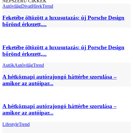
NÉPSZERŰ CIKKEK
Autóvilág
Divat
Hírek
Trend
Feketébe öltözött a luxusutazás: új Porsche Design
bőrönd érkezett,...
Feketébe öltözött a luxusutazás: új Porsche Design
bőrönd érkezett,...
Autók
Autóvilág
Trend
A hétköznapi autórajongó háttérbe szorulása –
amikor az autóipar...
A hétköznapi autórajongó háttérbe szorulása –
amikor az autóipar...
Lifestyle
Trend