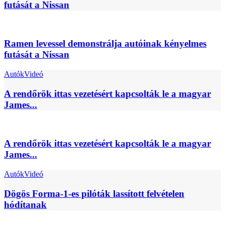
futását a Nissan
Ramen levessel demonstrálja autóinak kényelmes
futását a Nissan
Autók
Videó
A rendőrök ittas vezetésért kapcsolták le a magyar
James...
A rendőrök ittas vezetésért kapcsolták le a magyar
James...
Autók
Videó
Dögös Forma-1-es pilóták lassított felvételen
hódítanak