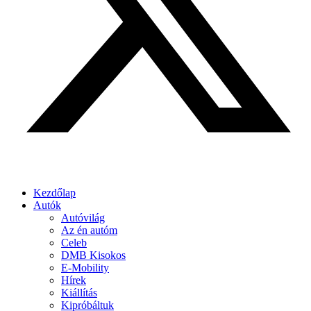
Kezdőlap
Autók
Autóvilág
Az én autóm
Celeb
DMB Kisokos
E-Mobility
Hírek
Kiállítás
Kipróbáltuk