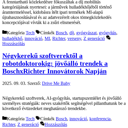
A fenntartható közlekedésre fókuszáltak a díj mobilitás
kategóriájának nyertesei: a járművek hulladékhőjéből történő
áramtermeléssel, kidobásra ítélt ipari termékek MI-alapú
újrahasznosításával és az adatvezérelt okos tömegközlekedés
koncepciójával vívták ki a zsűri elismerését.
Kategória
Tech
Címkék
Bosch
,
díj
,
gyógyászat
,
gyógyítás
,
hulladékhő
,
innováció
,
MI
,
Richter
,
verseny
,
Z generáció
Hozzászólás
Négykerekű szoftverektől a
robotdoktorokig: jövőálló trendek a
BoschxRichter Innovátorok Napján
2025. 09. 03.
Szerző:
Drive Me Baby
Négykerekű szoftverek, AI-gyógyítás, startupszemlélet és jövőálló
személyes stratégiák: neves szakértők segítségével pillanthatunk be a
következő évtizedeket meghatározó trendekbe.
Kategória
Tech
Címkék
Bosch
,
innováció
,
konferencia
,
Richter
,
Z generáció
Hozzászólás