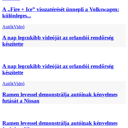
A „Fire + Ice” visszatérését ünnepli a Volkswagen:
különleges...
Autók
Videó
A nap legcukibb videóját az orlandói rendőrség
készítette
A nap legcukibb videóját az orlandói rendőrség
készítette
Autók
Videó
Ramen levessel demonstrálja autóinak kényelmes
futását a Nissan
Ramen levessel demonstrálja autóinak kényelmes