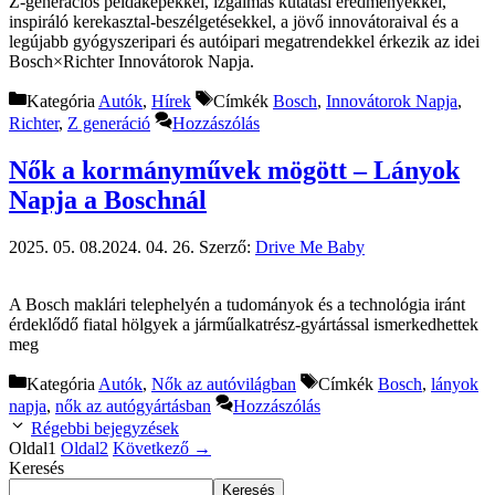
Z-generációs példaképekkel, izgalmas kutatási eredményekkel,
inspiráló kerekasztal-beszélgetésekkel, a jövő innovátoraival és a
legújabb gyógyszeripari és autóipari megatrendekkel érkezik az idei
Bosch×Richter Innovátorok Napja.
Kategória
Autók
,
Hírek
Címkék
Bosch
,
Innovátorok Napja
,
Richter
,
Z generáció
Hozzászólás
Nők a kormányművek mögött – Lányok
Napja a Boschnál
2025. 05. 08.
2024. 04. 26.
Szerző:
Drive Me Baby
A Bosch maklári telephelyén a tudományok és a technológia iránt
érdeklődő fiatal hölgyek a járműalkatrész-gyártással ismerkedhettek
meg
Kategória
Autók
,
Nők az autóvilágban
Címkék
Bosch
,
lányok
napja
,
nők az autógyártásban
Hozzászólás
Régebbi bejegyzések
Oldal
1
Oldal
2
Következő
→
Keresés
Keresés