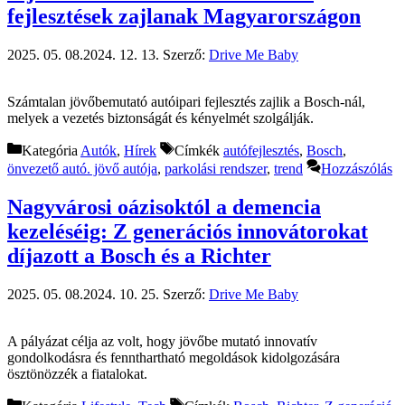
fejlesztések zajlanak Magyarországon
2025. 05. 08.
2024. 12. 13.
Szerző:
Drive Me Baby
Számtalan jövőbemutató autóipari fejlesztés zajlik a Bosch-nál,
melyek a vezetés biztonságát és kényelmét szolgálják.
Kategória
Autók
,
Hírek
Címkék
autófejlesztés
,
Bosch
,
önvezető autó. jövő autója
,
parkolási rendszer
,
trend
Hozzászólás
Nagyvárosi oázisoktól a demencia
kezeléséig: Z generációs innovátorokat
díjazott a Bosch és a Richter
2025. 05. 08.
2024. 10. 25.
Szerző:
Drive Me Baby
A pályázat célja az volt, hogy jövőbe mutató innovatív
gondolkodásra és fennthartható megoldások kidolgozására
ösztönözzék a fiatalokat.