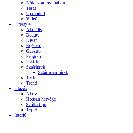
Nők az autóvilágban
Teszt
Új modell
Videó
Lifestyle
Aktuális
Beauty
Divat
Egészség
Gasztro
Program
Psziché
Sztárhírek
Sztár rövidhírek
Tech
Trend
Utazás
Aktív
Hosszú hétvége
Szállástipp
Top 5
Interjú