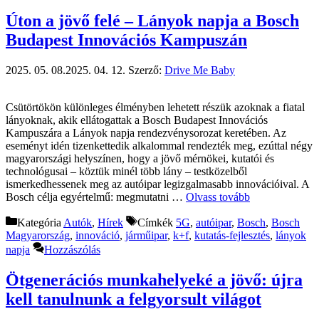
Úton a jövő felé – Lányok napja a Bosch
Budapest Innovációs Kampuszán
2025. 05. 08.
2025. 04. 12.
Szerző:
Drive Me Baby
Csütörtökön különleges élményben lehetett részük azoknak a fiatal
lányoknak, akik ellátogattak a Bosch Budapest Innovációs
Kampuszára a Lányok napja rendezvénysorozat keretében. Az
eseményt idén tizenkettedik alkalommal rendezték meg, ezúttal négy
magyarországi helyszínen, hogy a jövő mérnökei, kutatói és
technológusai – köztük minél több lány – testközelből
ismerkedhessenek meg az autóipar legizgalmasabb innovációival. A
Bosch célja egyértelmű: megmutatni …
Olvass tovább
Kategória
Autók
,
Hírek
Címkék
5G
,
autóipar
,
Bosch
,
Bosch
Magyarország
,
innováció
,
járműipar
,
k+f
,
kutatás-fejlesztés
,
lányok
napja
Hozzászólás
Ötgenerációs munkahelyeké a jövő: újra
kell tanulnunk a felgyorsult világot