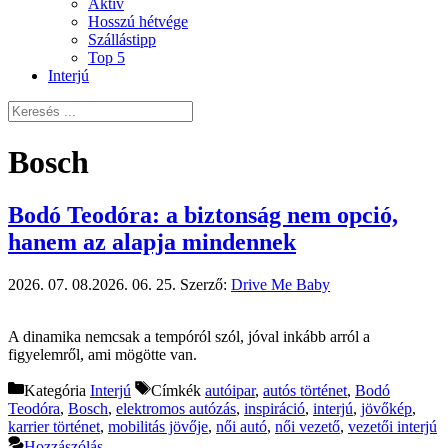
Aktív
Hosszú hétvége
Szállástipp
Top 5
Interjú
Bosch
Bodó Teodóra: a biztonság nem opció,
hanem az alapja mindennek
2026. 07. 08.
2026. 06. 25.
Szerző:
Drive Me Baby
A dinamika nemcsak a tempóról szól, jóval inkább arról a
figyelemről, ami mögötte van.
Kategória
Interjú
Címkék
autóipar
,
autós történet
,
Bodó
Teodóra
,
Bosch
,
elektromos autózás
,
inspiráció
,
interjú
,
jövőkép
,
karrier történet
,
mobilitás jövője
,
női autó
,
női vezető
,
vezetői interjú
Hozzászólás