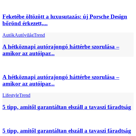
Feketébe öltözött a luxusutazás: új Porsche Design
bőrönd érkezett,...
Autók
Autóvilág
Trend
A hétköznapi autórajongó háttérbe szorulása –
amikor az autóipar...
A hétköznapi autórajongó háttérbe szorulása –
amikor az autóipar...
Lifestyle
Trend
5 tipp, amitől garantáltan elszáll a tavaszi fáradtság
5 tipp, amitől garantáltan elszáll a tavaszi fáradtság