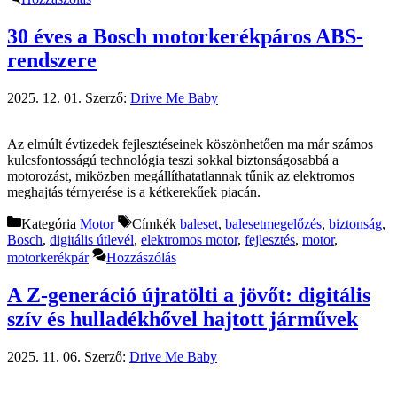
30 éves a Bosch motorkerékpáros ABS-
rendszere
2025. 12. 01.
Szerző:
Drive Me Baby
Az elmúlt évtizedek fejlesztéseinek köszönhetően ma már számos
kulcsfontosságú technológia teszi sokkal biztonságosabbá a
motorozást, miközben megállíthatatlannak tűnik az elektromos
meghajtás térnyerése is a kétkerekűek piacán.
Kategória
Motor
Címkék
baleset
,
balesetmegelőzés
,
biztonság
,
Bosch
,
digitális útlevél
,
elektromos motor
,
fejlesztés
,
motor
,
motorkerékpár
Hozzászólás
A Z-generáció újratölti a jövőt: digitális
szív és hulladékhővel hajtott járművek
2025. 11. 06.
Szerző:
Drive Me Baby