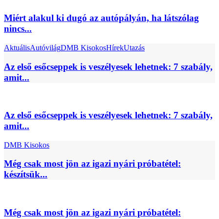
Miért alakul ki dugó az autópályán, ha látszólag
nincs...
Aktuális
Autóvilág
DMB Kisokos
Hírek
Utazás
Az első esőcseppek is veszélyesek lehetnek: 7 szabály,
amit...
Az első esőcseppek is veszélyesek lehetnek: 7 szabály,
amit...
DMB Kisokos
Még csak most jön az igazi nyári próbatétel:
készítsük...
Még csak most jön az igazi nyári próbatétel: