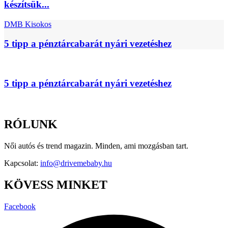
készítsük...
DMB Kisokos
5 tipp a pénztárcabarát nyári vezetéshez
5 tipp a pénztárcabarát nyári vezetéshez
RÓLUNK
Női autós és trend magazin. Minden, ami mozgásban tart.
Kapcsolat:
info@drivemebaby.hu
KÖVESS MINKET
Facebook