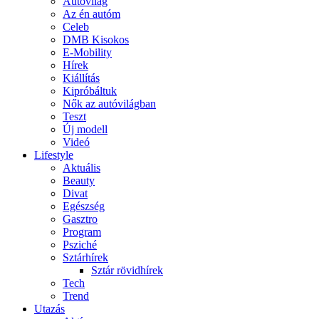
Autóvilág
Az én autóm
Celeb
DMB Kisokos
E-Mobility
Hírek
Kiállítás
Kipróbáltuk
Nők az autóvilágban
Teszt
Új modell
Videó
Lifestyle
Aktuális
Beauty
Divat
Egészség
Gasztro
Program
Psziché
Sztárhírek
Sztár rövidhírek
Tech
Trend
Utazás