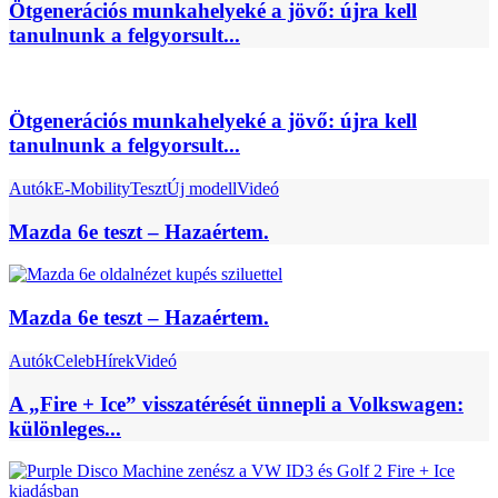
Ötgenerációs munkahelyeké a jövő: újra kell
tanulnunk a felgyorsult...
Ötgenerációs munkahelyeké a jövő: újra kell
tanulnunk a felgyorsult...
Autók
E-Mobility
Teszt
Új modell
Videó
Mazda 6e teszt – Hazaértem.
Mazda 6e teszt – Hazaértem.
Autók
Celeb
Hírek
Videó
A „Fire + Ice” visszatérését ünnepli a Volkswagen:
különleges...