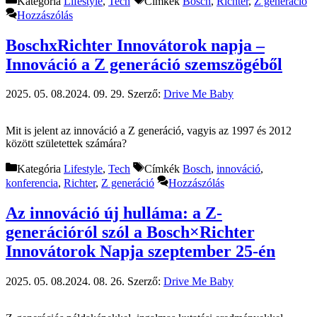
Kategória
Lifestyle
,
Tech
Címkék
Bosch
,
Richter
,
Z generáció
Hozzászólás
BoschxRichter Innovátorok napja –
Innováció a Z generáció szemszögéből
2025. 05. 08.
2024. 09. 29.
Szerző:
Drive Me Baby
Mit is jelent az innováció a Z generáció, vagyis az 1997 és 2012
között születettek számára?
Kategória
Lifestyle
,
Tech
Címkék
Bosch
,
innováció
,
konferencia
,
Richter
,
Z generáció
Hozzászólás
Az innováció új hulláma: a Z-
generációról szól a Bosch×Richter
Innovátorok Napja szeptember 25-én
2025. 05. 08.
2024. 08. 26.
Szerző:
Drive Me Baby