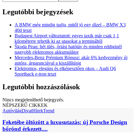
Legutóbbi bejegyzések
A BMW még mindig tudja, mitől jó egy dízel – BMW X3
40d teszt
Budapest Airport változtatott: egyes taxik már csak 1,1
kilométerre tehetik ki az utasokat a termináltól
Škoda Peaq: hét ülés, óriási hatótáv és minden eddiginél
nagyobb elektromos akkumulátor
Mercedes-Benz Prémium Bónusz: akár 6% kedvezmény új
autóra, árgaranciával a kiszállításig
Elektromos, elegáns és elképesztően okos – Audi Q6
Sportback e-tron teszt
Legutóbbi hozzászólások
Nincs megjeleníthető bejegyzés.
NÉPSZERŰ CIKKEK
Autóvilág
Divat
Hírek
Trend
Feketébe öltözött a luxusutazás: új Porsche Design
bőrönd érkezett,...