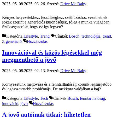
2025. 05. 08.
2025. 03. 26.
Szerző:
Drive Me Baby
Kényes helyezetekhez, feszültséghez, széthúzáshoz vezethetnek
sokak szerint a generációs különbségek, főleg a munka világában.
Szükségszerű-e, hogy ez így legyen?
Kategória
Lifestyle
,
Trend
Címkék
Bosch
,
technológia
,
trend
,
Z generáció
Hozzászólás
Innovációval és közös lépésekkel még
megmenthető a jövő
2025. 05. 08.
2025. 02. 13.
Szerző:
Drive Me Baby
Környezetünk megóvása és a fenntarthatóság korunk legsürgetőbb
és legösszetettebb problémája. De mekkora valójában a baj?
Kategória
Lifestyle
,
Tech
Címkék
Bosch
,
fenntarthatóság
,
innováció
,
jövő
Hozzászólás
A jövő autóinak titkai: hihetetlen