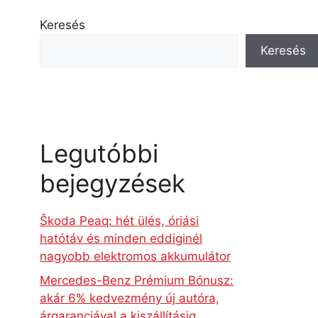
Keresés
Keresés
Legutóbbi
bejegyzések
Škoda Peaq: hét ülés, óriási
hatótáv és minden eddiginél
nagyobb elektromos akkumulátor
Mercedes-Benz Prémium Bónusz:
akár 6% kedvezmény új autóra,
árgaranciával a kiszállításig