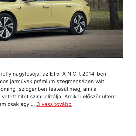
irefly nagytesója, az ET5. A NIO-t 2014-ben
tromos járművek prémium szegmensében vált
 Coming” szlogenben testesül meg, ami a
vetett hitet szimbolizálja. Amikor először ültem
nem csak egy …
Olvass tovább