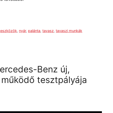
i eszközök
,
nyár
,
palánta
,
tavasz
,
tavaszi munkák
Mercedes-Benz új,
 működő tesztpályája