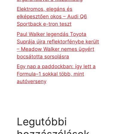
Elektromos, elegáns és
elképesztően okos – Audi Q6
Sportback e-tron teszt
Paul Walker legendás Toyota
Suprája újra reflektorfénybe került
– Meadow Walker nemes ügyért
bocsátotta sorsolásra
Egy nap a paddockban: így lett a
Formula–1 sokkal több, mint
autóverseny
Legutóbbi