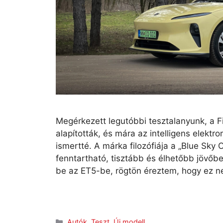
Megérkezett legutóbbi tesztalanyunk, a F
alapították, és mára az intelligens elek
ismertté. A márka filozófiája a „Blue Sky
fenntartható, tisztább és élhetőbb jövőbe 
be az ET5-be, rögtön éreztem, hogy ez 
Autók
,
Teszt
,
Új modell