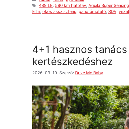
489 LE
,
590 km hatótáv
,
Aquila Super Sensin
ET5
,
okos asszisztens
,
panorámatető
,
SDV
,
veze
4+1 hasznos tanács 
kertészkedéshez
2026. 03. 10.
Szerző:
Drive Me Baby