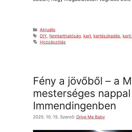
Aktuális
DIY
,
fenntarthatóság
,
kert
,
kertészkedés
,
kert
Hozzászólás
Fény a jövőből – a 
mesterséges nappal
Immendingenben
2025. 10. 15.
Szerző:
Drive Me Baby