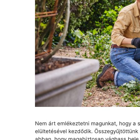
Nem árt emlékeztetni magunkat, hogy a s
elültetésével kezdődik. Összegyűjtöttünk
abban, hogy magabiztosan vághass bele 