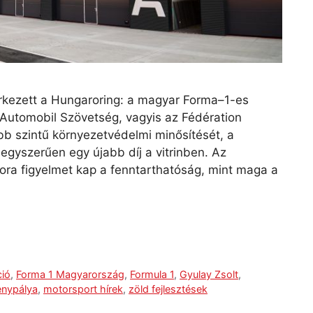
rkezett a Hungaroring: a magyar Forma–1-es
Automobil Szövetség, vagyis az Fédération
bb szintű környezetvédelmi minősítését, a
egyszerűen egy újabb díj a vitrinben. Az
ora figyelmet kap a fenntarthatóság, mint maga a
ció
,
Forma 1 Magyarország
,
Formula 1
,
Gyulay Zsolt
,
enypálya
,
motorsport hírek
,
zöld fejlesztések