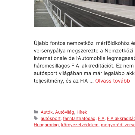
Újabb fontos nemzetközi mérföldkőhöz é
versenypálya megszerezte a Nemzetközi 
Internationale de l’Automobile legmagasa
háromcsillagos FIA-akkreditációt. Ez nem 
autósport világában ma már legalább akk
teljesítmény, és az FIA …
Olvass tovább
Autók
,
Autóvilág
,
Hírek
autósport
,
fenntarthatóság
,
FIA
,
FIA akkreditá
Hungaroring
,
környezetvédelem
,
mogyoródi vers