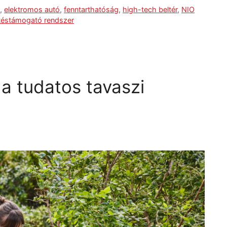
g
,
elektromos autó
,
fenntarthatóság
,
high-tech beltér
,
NIO
téstámogató rendszer
a tudatos tavaszi