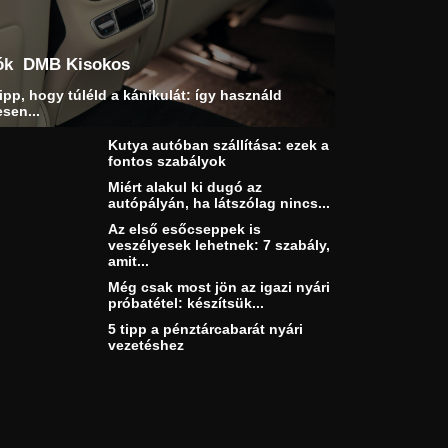
ók
DMB Kisokos
ipp, hogy túléld a kánikulát: így használd
sen...
Kutya autóban szállítása: ezek a
fontos szabályok
Miért alakul ki dugó az
autópályán, ha látszólag nincs...
Az első esőcseppek is
veszélyesek lehetnek: 7 szabály,
amit...
Még csak most jön az igazi nyári
próbatétel: készítsük...
5 tipp a pénztárcabarát nyári
vezetéshez