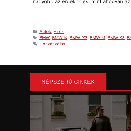
nagyobb az érdeklődés, mint ahogyan az 
Autók
,
Hírek
BMW
,
BMW iX
,
BMW iX3
,
BMW M
,
BMW X3
,
B
Hozzászólás
NÉPSZERŰ CIKKEK