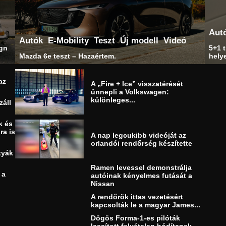
Aut
Autók
E-Mobility
Teszt
Új modell
Videó
ign
5+1 t
Mazda 6e teszt – Hazaértem.
helye
az
A „Fire + Ice” visszatérését
ünnepli a Volkswagen:
különleges...
záll
k és
ra is
A nap legcukibb videóját az
orlandói rendőrség készítette
tyák
Ramen levessel demonstrálja
 a
autóinak kényelmes futását a
Nissan
A rendőrök ittas vezetésért
kapcsolták le a magyar James...
Dögös Forma-1-es pilóták
lassított felvételen hódítanak