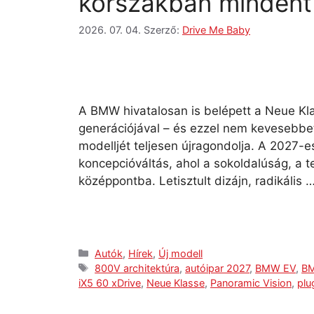
korszakban mindent 
2026. 07. 04.
Szerző:
Drive Me Baby
A BMW hivatalosan is belépett a Neue Kla
generációjával – és ezzel nem kevesebbet
modelljét teljesen újragondolja. A 2027-e
koncepcióváltás, ahol a sokoldalúság, a t
középpontba. Letisztult dizájn, radikális 
Autók
,
Hírek
,
Új modell
800V architektúra
,
autóipar 2027
,
BMW EV
,
BM
iX5 60 xDrive
,
Neue Klasse
,
Panoramic Vision
,
plu