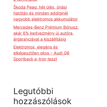
Škoda Peaq: hét ülés, óriási
hatótáv és minden eddiginél
nagyobb elektromos akkumulátor
Mercedes-Benz Prémium Bónusz:
akár 6% kedvezmény új autóra,
árgaranciával a kiszállításig
Elektromos, elegáns és
elképesztően okos – Audi Q6
Sportback e-tron teszt
Legutóbbi
hozzászólások