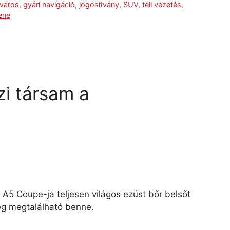
város
,
gyári navigáció
,
jogosítvány
,
SUV
,
téli vezetés
,
ene
zi társam a
 A5 Coupe-ja teljesen világos ezüst bőr belsőt
ség megtalálható benne.