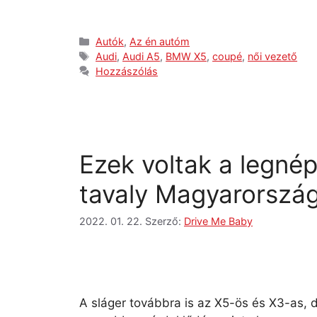
Autók
,
Az én autóm
Audi
,
Audi A5
,
BMW X5
,
coupé
,
női vezető
Hozzászólás
Ezek voltak a legn
tavaly Magyarorszá
2022. 01. 22.
Szerző:
Drive Me Baby
A sláger továbbra is az X5-ös és X3-as,