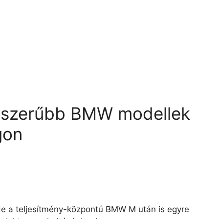
épszerűbb BMW modellek
gon
 de a teljesítmény-központú BMW M után is egyre