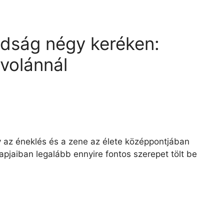
adság négy keréken:
 volánnál
gy az éneklés és a zene az élete középpontjában
pjaiban legalább ennyire fontos szerepet tölt be