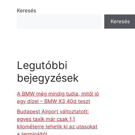
Keresés
Keresés
Legutóbbi
bejegyzések
A BMW még mindig tudja, mitől jó
egy dízel – BMW X3 40d teszt
Budapest Airport változtatott:
egyes taxik már csak 1,1
kilométerre tehetik ki az utasokat
a termináltól