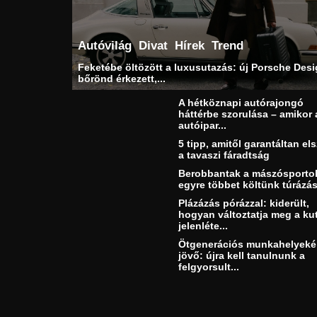
Autóvilág
Divat
Hírek
Trend
Feketébe öltözött a luxusutazás: új Porsche Des
bőrönd érkezett,...
A hétköznapi autórajongó
háttérbe szorulása – amikor 
autóipar...
5 tipp, amitől garantáltan els
a tavaszi fáradtság
Berobbantak a mászósporto
egyre többet költünk túrázás
Plázázás pórázzal: kiderült,
hogyan változtatja meg a ku
jelenléte...
Ötgenerációs munkahelyeké
jövő: újra kell tanulnunk a
felgyorsult...