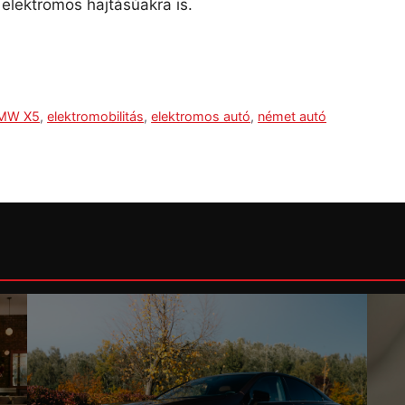
elektromos hajtásúakra is.
MW X5
,
elektromobilitás
,
elektromos autó
,
német autó