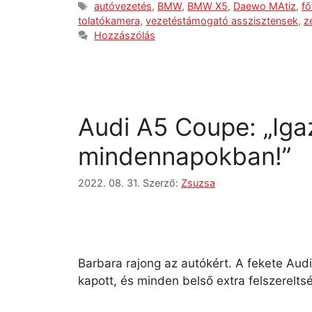
autóvezetés
,
BMW
,
BMW X5
,
Daewo MAtiz
,
fő
tolatókamera
,
vezetéstámogató asszisztensek
,
z
Hozzászólás
Audi A5 Coupe: „Iga
mindennapokban!”
2022. 08. 31.
Szerző:
Zsuzsa
Barbara rajong az autókért. A fekete Audi
kapott, és minden belső extra felszerelt