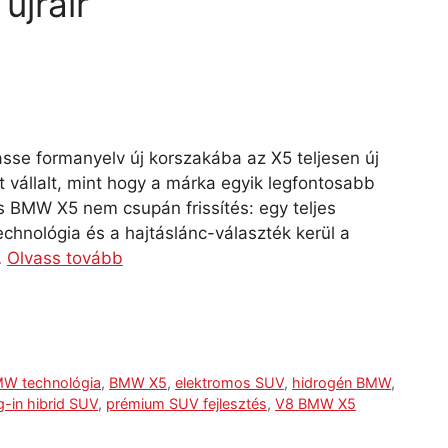
újraír
sse formanyelv új korszakába az X5 teljesen új
 vállalt, mint hogy a márka egyik legfontosabb
s BMW X5 nem csupán frissítés: egy teljes
echnológia és a hajtáslánc-választék kerül a
…
Olvass tovább
W technológia
,
BMW X5
,
elektromos SUV
,
hidrogén BMW
,
g-in hibrid SUV
,
prémium SUV fejlesztés
,
V8 BMW X5