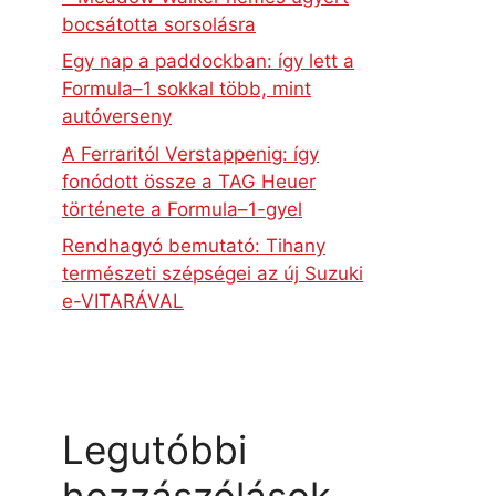
bocsátotta sorsolásra
Egy nap a paddockban: így lett a
Formula–1 sokkal több, mint
autóverseny
A Ferraritól Verstappenig: így
fonódott össze a TAG Heuer
története a Formula–1-gyel
Rendhagyó bemutató: Tihany
természeti szépségei az új Suzuki
e-VITARÁVAL
Legutóbbi