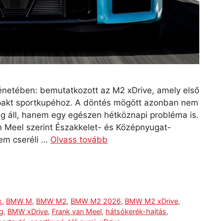
ténetében: bemutatkozott az M2 xDrive, amely első
mpakt sportkupéhoz. A döntés mögött azonban nem
g áll, hanem egy egészen hétköznapi probléma is.
n Meel szerint Északkelet- és Középnyugat-
em cseréli …
Olvass tovább
k
,
BMW M
,
BMW M2
,
BMW M2 2026
,
BMW M2 xDrive
,
g
,
BMW xDrive
,
Frank van Meel
,
hátsókerék-hajtás
,