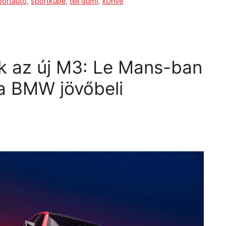
ortautó
,
sportkupé
,
téli gumi
,
xDrive
k az új M3: Le Mans-ban
a BMW jövőbeli