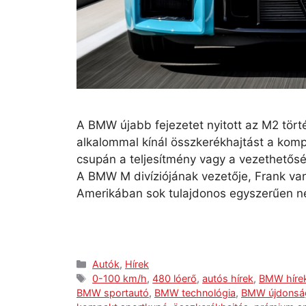
A BMW újabb fejezetet nyitott az M2 tör
alkalommal kínál összkerékhajtást a ko
csupán a teljesítmény vagy a vezethetősé
A BMW M divíziójának vezetője, Frank va
Amerikában sok tulajdonos egyszerűen n
Autók
,
Hírek
0-100 km/h
,
480 lóerő
,
autós hírek
,
BMW híre
BMW sportautó
,
BMW technológia
,
BMW újdonsá