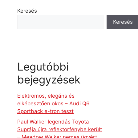
Keresés
Keresés
Legutóbbi
bejegyzések
Elektromos, elegáns és
elképesztően okos – Audi Q6
Sportback e-tron teszt
Paul Walker legendás Toyota
Suprája újra reflektorfénybe került
– Meadow Walker nemes ügyért