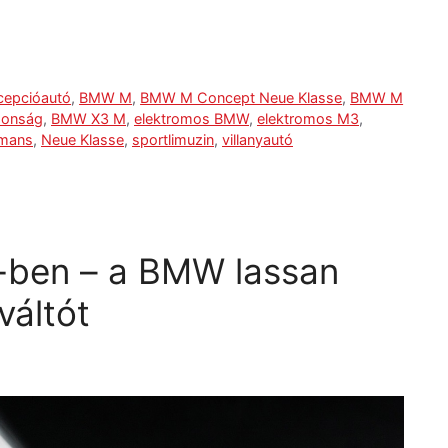
epcióautó
,
BMW M
,
BMW M Concept Neue Klasse
,
BMW M
donság
,
BMW X3 M
,
elektromos BMW
,
elektromos M3
,
 mans
,
Neue Klasse
,
sportlimuzin
,
villanyautó
-ben – a BMW lassan
váltót