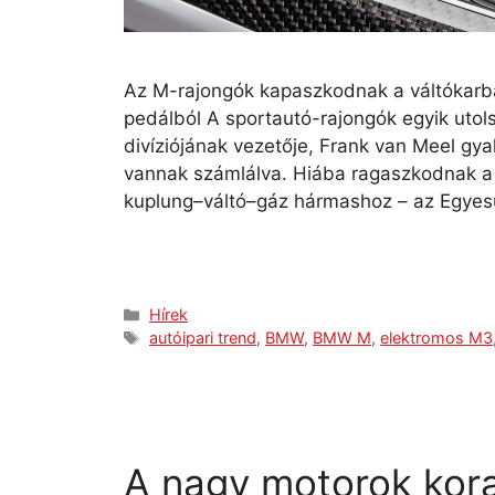
Az M-rajongók kapaszkodnak a váltókarba
pedálból A sportautó-rajongók egyik utol
divíziójának vezetője, Frank van Meel gya
vannak számlálva. Hiába ragaszkodnak a m
kuplung–váltó–gáz hármashoz – az Egyes
Hírek
autóipari trend
,
BMW
,
BMW M
,
elektromos M3
A nagy motorok kor