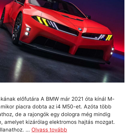
kának előfutára A BMW már 2021 óta kínál M-
 amikor piacra dobta az i4 M50-et. Azóta több
álathoz, de a rajongók egy dologra még mindig
re, amelyet kizárólag elektromos hajtás mozgat.
illanathoz. …
Olvass tovább