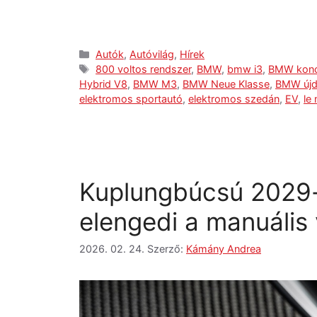
Autók
,
Autóvilág
,
Hírek
800 voltos rendszer
,
BMW
,
bmw i3
,
BMW konc
Hybrid V8
,
BMW M3
,
BMW Neue Klasse
,
BMW új
elektromos sportautó
,
elektromos szedán
,
EV
,
le
Kuplungbúcsú 2029
elengedi a manuális 
2026. 02. 24.
Szerző:
Kámány Andrea