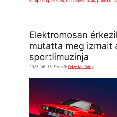
kompakt sportkupé
,
összkerékhajtás
,
prémium sp
Elektromosan érkezi
mutatta meg izmait 
sportlimuzinja
2026. 06. 15.
Szerző:
Drive Me Baby