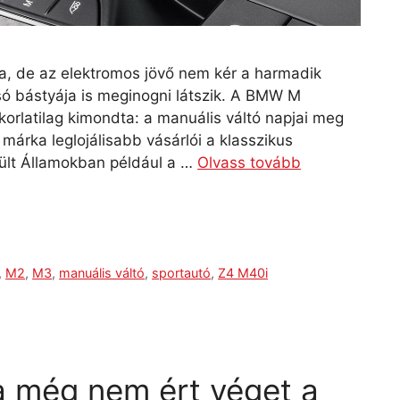
, de az elektromos jövő nem kér a harmadik
só bástyája is meginogni látszik. A BMW M
korlatilag kimondta: a manuális váltó napjai meg
árka leglojálisabb vásárlói a klasszikus
ült Államokban például a …
Olvass tovább
,
M2
,
M3
,
manuális váltó
,
sportautó
,
Z4 M40i
a még nem ért véget a