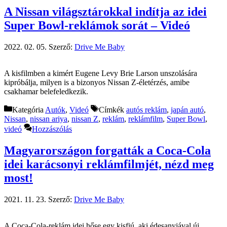
A Nissan világsztárokkal indítja az idei
Super Bowl-reklámok sorát – Videó
2022. 02. 05.
Szerző:
Drive Me Baby
A kisfilmben a kimért Eugene Levy Brie Larson unszolására
kipróbálja, milyen is a bizonyos Nissan Z-életérzés, amibe
csakhamar belefeledkezik.
Kategória
Autók
,
Videó
Címkék
autós reklám
,
japán autó
,
Nissan
,
nissan ariya
,
nissan Z
,
reklám
,
reklámfilm
,
Super Bowl
,
videó
Hozzászólás
Magyarországon forgatták a Coca-Cola
idei karácsonyi reklámfilmjét, nézd meg
most!
2021. 11. 23.
Szerző:
Drive Me Baby
A Coca-Cola-reklám idei hőse egy kisfiú, aki édesanyjával új