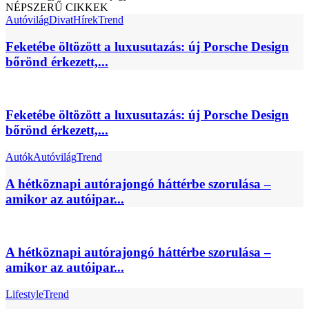
NÉPSZERŰ CIKKEK
Autóvilág
Divat
Hírek
Trend
Feketébe öltözött a luxusutazás: új Porsche Design
bőrönd érkezett,...
Feketébe öltözött a luxusutazás: új Porsche Design
bőrönd érkezett,...
Autók
Autóvilág
Trend
A hétköznapi autórajongó háttérbe szorulása –
amikor az autóipar...
A hétköznapi autórajongó háttérbe szorulása –
amikor az autóipar...
Lifestyle
Trend