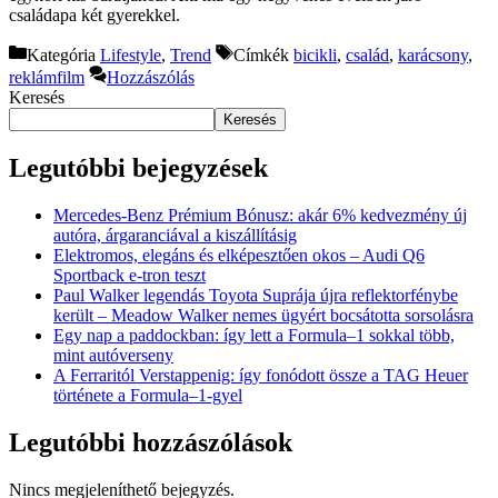
családapa két gyerekkel.
Kategória
Lifestyle
,
Trend
Címkék
bicikli
,
család
,
karácsony
,
reklámfilm
Hozzászólás
Keresés
Keresés
Legutóbbi bejegyzések
Mercedes-Benz Prémium Bónusz: akár 6% kedvezmény új
autóra, árgaranciával a kiszállításig
Elektromos, elegáns és elképesztően okos – Audi Q6
Sportback e-tron teszt
Paul Walker legendás Toyota Suprája újra reflektorfénybe
került – Meadow Walker nemes ügyért bocsátotta sorsolásra
Egy nap a paddockban: így lett a Formula–1 sokkal több,
mint autóverseny
A Ferraritól Verstappenig: így fonódott össze a TAG Heuer
története a Formula–1-gyel
Legutóbbi hozzászólások
Nincs megjeleníthető bejegyzés.