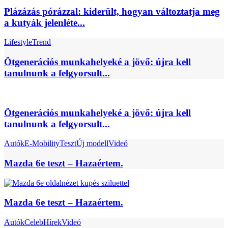
Plázázás pórázzal: kiderült, hogyan változtatja meg
a kutyák jelenléte...
Lifestyle
Trend
Ötgenerációs munkahelyeké a jövő: újra kell
tanulnunk a felgyorsult...
Ötgenerációs munkahelyeké a jövő: újra kell
tanulnunk a felgyorsult...
Autók
E-Mobility
Teszt
Új modell
Videó
Mazda 6e teszt – Hazaértem.
Mazda 6e teszt – Hazaértem.
Autók
Celeb
Hírek
Videó