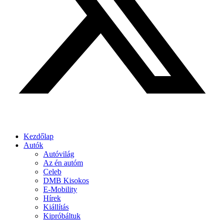
Kezdőlap
Autók
Autóvilág
Az én autóm
Celeb
DMB Kisokos
E-Mobility
Hírek
Kiállítás
Kipróbáltuk