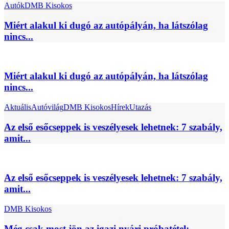
Autók
DMB Kisokos
Miért alakul ki dugó az autópályán, ha látszólag
nincs...
Miért alakul ki dugó az autópályán, ha látszólag
nincs...
Aktuális
Autóvilág
DMB Kisokos
Hírek
Utazás
Az első esőcseppek is veszélyesek lehetnek: 7 szabály,
amit...
Az első esőcseppek is veszélyesek lehetnek: 7 szabály,
amit...
DMB Kisokos
Még csak most jön az igazi nyári próbatétel: