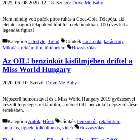
2025. 05. 08.
2020. 12. 18.
Szerző:
Drive Me Baby
Nem mindig volt pufók piros ruhás a Coca-Cola Télapója, aki
eleinte szigorú télapóként tűnt fel a reklámokban. 100 éves lett a
legendás figura!
Kategória
Lifestyle
,
Trend
Címkék
coca-cola
,
karácsony
,
Mikulás
,
reklámfilm
,
történelem
Hozzászólás
Az OIL! benzinkút kisfilmjében driftel a
Miss World Hungary
2020. 06. 10.
Szerző:
Drive Me Baby
Népszerű humoristával és a Miss World Hungary 2019 győztesével
készült fergeteges reklámfilm, a német OIL benzinkút népszerűsítése
érdekében.
Kategória
Autók
,
Hírek
Címkék
benzinkút
,
reklámfilm
,
tankolás
,
tippek
,
töltőállomás
,
videó
Hozzászólás