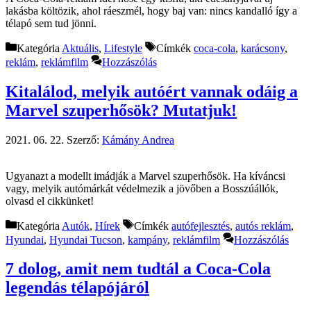
lakásba költözik, ahol ráeszmél, hogy baj van: nincs kandalló így a
télapó sem tud jönni.
Kategória
Aktuális
,
Lifestyle
Címkék
coca-cola
,
karácsony
,
reklám
,
reklámfilm
Hozzászólás
Kitalálod, melyik autóért vannak odáig a
Marvel szuperhősök? Mutatjuk!
2021. 06. 22.
Szerző:
Kámány Andrea
Ugyanazt a modellt imádják a Marvel szuperhősök. Ha kíváncsi
vagy, melyik autómárkát védelmezik a jövőben a Bosszúállók,
olvasd el cikkünket!
Kategória
Autók
,
Hírek
Címkék
autófejlesztés
,
autós reklám
,
Hyundai
,
Hyundai Tucson
,
kampány
,
reklámfilm
Hozzászólás
7 dolog, amit nem tudtál a Coca-Cola
legendás télapójáról