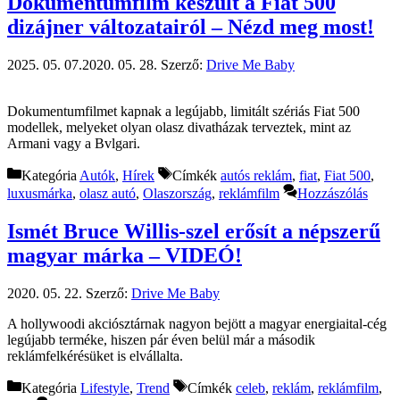
Dokumentumfilm készült a Fiat 500
dizájner változatairól – Nézd meg most!
2025. 05. 07.
2020. 05. 28.
Szerző:
Drive Me Baby
Dokumentumfilmet kapnak a legújabb, limitált szériás Fiat 500
modellek, melyeket olyan olasz divatházak terveztek, mint az
Armani vagy a Bvlgari.
Kategória
Autók
,
Hírek
Címkék
autós reklám
,
fiat
,
Fiat 500
,
luxusmárka
,
olasz autó
,
Olaszország
,
reklámfilm
Hozzászólás
Ismét Bruce Willis-szel erősít a népszerű
magyar márka – VIDEÓ!
2020. 05. 22.
Szerző:
Drive Me Baby
A hollywoodi akciósztárnak nagyon bejött a magyar energiaital-cég
legújabb terméke, hiszen pár éven belül már a második
reklámfelkérésüket is elvállalta.
Kategória
Lifestyle
,
Trend
Címkék
celeb
,
reklám
,
reklámfilm
,