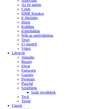
Autóvilág
Az én autóm
Celeb
DMB Kisokos
E-Mobility
Hírek
Kiállítás
Kipróbáltuk
Nők az autóvilágban
Teszt
Új modell
Videó
Lifestyle
Aktuális
Beauty
Divat
Egészség
Gasztro
Program
Psziché
Sztárhírek
Sztár rövidhírek
Tech
Trend
Utazás