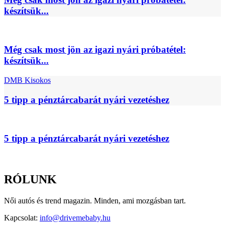
készítsük...
Még csak most jön az igazi nyári próbatétel:
készítsük...
DMB Kisokos
5 tipp a pénztárcabarát nyári vezetéshez
5 tipp a pénztárcabarát nyári vezetéshez
RÓLUNK
Női autós és trend magazin. Minden, ami mozgásban tart.
Kapcsolat:
info@drivemebaby.hu