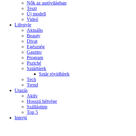
Nők az autóvilágban
Teszt
Új modell
Videó
Lifestyle
Aktuális
Beauty
Divat
Egészség
Gasztro
Program
Psziché
Sztárhírek
Sztár rövidhírek
Tech
Trend
Utazás
Aktív
Hosszú hétvége
Szállástipp
Top 5
Interjú