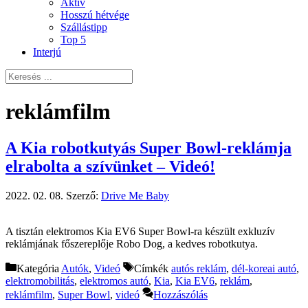
Aktív
Hosszú hétvége
Szállástipp
Top 5
Interjú
reklámfilm
A Kia robotkutyás Super Bowl-reklámja
elrabolta a szívünket – Videó!
2022. 02. 08.
Szerző:
Drive Me Baby
A tisztán elektromos Kia EV6 Super Bowl-ra készült exkluzív
reklámjának főszereplője Robo Dog, a kedves robotkutya.
Kategória
Autók
,
Videó
Címkék
autós reklám
,
dél-koreai autó
,
elektromobilitás
,
elektromos autó
,
Kia
,
Kia EV6
,
reklám
,
reklámfilm
,
Super Bowl
,
videó
Hozzászólás