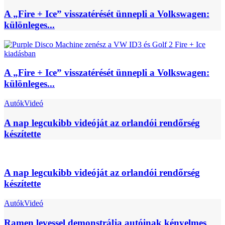
A „Fire + Ice” visszatérését ünnepli a Volkswagen:
különleges...
A „Fire + Ice” visszatérését ünnepli a Volkswagen:
különleges...
Autók
Videó
A nap legcukibb videóját az orlandói rendőrség
készítette
A nap legcukibb videóját az orlandói rendőrség
készítette
Autók
Videó
Ramen levessel demonstrálja autóinak kényelmes