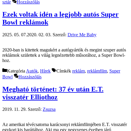
sztár
Hozzászólás
Ezek voltak idén a legjobb autós Super
Bowl reklámok
2025. 05. 07.
2020. 02. 03.
Szerző:
Drive Me Baby
2020-ban is kitettek magukért a autógyártók és megint szuper autós
reklámok születtek a világ legnézettebb műsorához, a Super Bowl-
hoz.
Kategória
Autók
,
Hírek
Címkék
reklám
,
reklámfilm
,
Super
Bowl
Hozzászólás
Megható történet: 37 év után E.T.
visszatér Elliothoz
2019. 11. 29.
Szerző:
Zsuzsa
Az amerikai tévécsatorna karácsonyi reklámfilmjében E.T. visszatér
egykori kis barátjához. Aki ma egy negyvenes éveiben járó