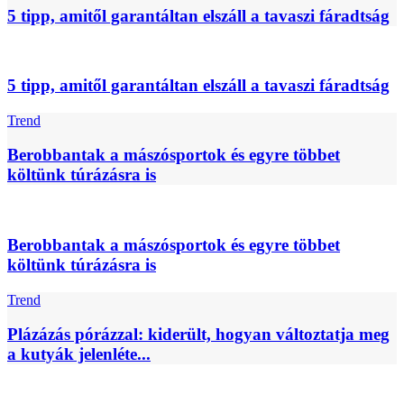
5 tipp, amitől garantáltan elszáll a tavaszi fáradtság
5 tipp, amitől garantáltan elszáll a tavaszi fáradtság
Trend
Berobbantak a mászósportok és egyre többet
költünk túrázásra is
Berobbantak a mászósportok és egyre többet
költünk túrázásra is
Trend
Plázázás pórázzal: kiderült, hogyan változtatja meg
a kutyák jelenléte...