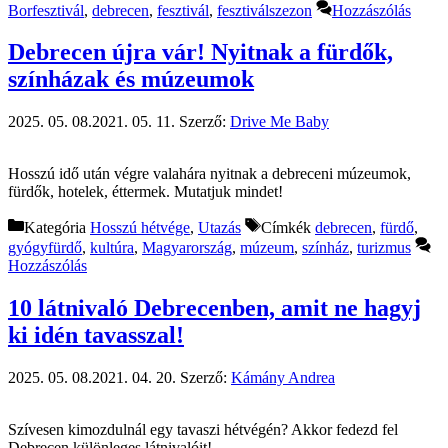
Borfesztivál
,
debrecen
,
fesztivál
,
fesztiválszezon
Hozzászólás
Debrecen újra vár! Nyitnak a fürdők,
színházak és múzeumok
2025. 05. 08.
2021. 05. 11.
Szerző:
Drive Me Baby
Hosszú idő után végre valahára nyitnak a debreceni múzeumok,
fürdők, hotelek, éttermek. Mutatjuk mindet!
Kategória
Hosszú hétvége
,
Utazás
Címkék
debrecen
,
fürdő
,
gyógyfürdő
,
kultúra
,
Magyarország
,
múzeum
,
színház
,
turizmus
Hozzászólás
10 látnivaló Debrecenben, amit ne hagyj
ki idén tavasszal!
2025. 05. 08.
2021. 04. 20.
Szerző:
Kámány Andrea
Szívesen kimozdulnál egy tavaszi hétvégén? Akkor fedezd fel
Debrecen különleges látnivalóit!