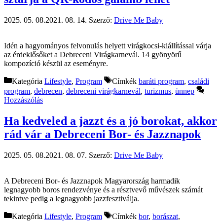
2025. 05. 08.
2021. 08. 14.
Szerző:
Drive Me Baby
Idén a hagyományos felvonulás helyett virágkocsi-kiállítással várja
az érdeklősőket a Debreceni Virágkarnevál. 14 gyönyörű
kompozíció készül az eseményre.
Kategória
Lifestyle
,
Program
Címkék
baráti program
,
családi
program
,
debrecen
,
debreceni virágkarnevál
,
turizmus
,
ünnep
Hozzászólás
Ha kedveled a jazzt és a jó borokat, akkor
rád vár a Debreceni Bor- és Jazznapok
2025. 05. 08.
2021. 08. 07.
Szerző:
Drive Me Baby
A Debreceni Bor- és Jazznapok Magyarország harmadik
legnagyobb boros rendezvénye és a résztvevő művészek számát
tekintve pedig a legnagyobb jazzfesztiválja.
Kategória
Lifestyle
,
Program
Címkék
bor
,
borászat
,