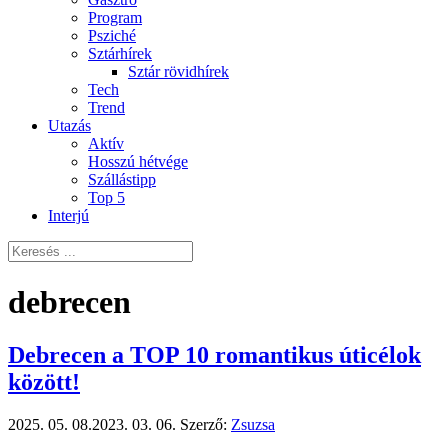
Program
Psziché
Sztárhírek
Sztár rövidhírek
Tech
Trend
Utazás
Aktív
Hosszú hétvége
Szállástipp
Top 5
Interjú
debrecen
Debrecen a TOP 10 romantikus úticélok
között!
2025. 05. 08.
2023. 03. 06.
Szerző:
Zsuzsa