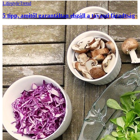
Lifestyle
Trend
5 tipp, amitől garantáltan elszáll a tavaszi fáradtság