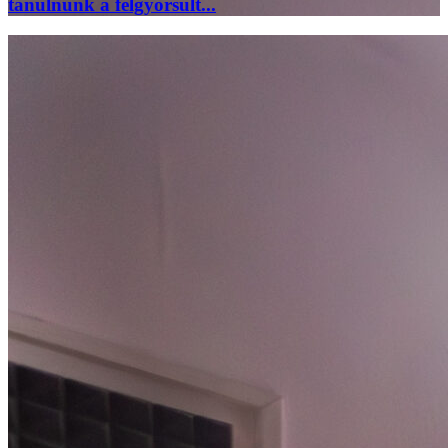
tanulnunk a felgyorsult...