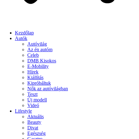
Kezdőlap
Autók
Autóvilág
Az én autóm
Celeb
DMB Kisokos
E-Mobility
Hírek
Kiállítás
Kipróbáltuk
Nők az autóvilágban
Teszt
Új modell
Videó
Lifestyle
Aktuális
Beauty
Divat
Egészség
Gasztro