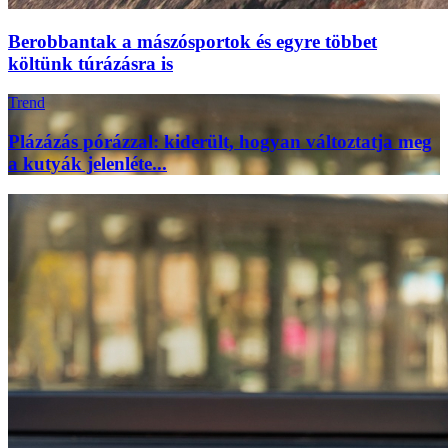
Berobbantak a mászósportok és egyre többet
költünk túrázásra is
Trend
Plázázás pórázzal: kiderült, hogyan változtatja meg
a kutyák jelenléte...