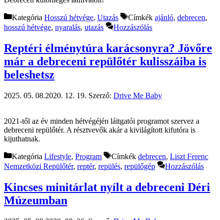
Kategória
Hosszú hétvége
,
Utazás
Címkék
ajánló
,
debrecen
,
hosszú hétvége
,
nyaralás
,
utazás
Hozzászólás
Reptéri élménytúra karácsonyra? Jövőre
már a debreceni repülőtér kulisszáiba is
beleshetsz
2025. 05. 08.
2020. 12. 19.
Szerző:
Drive Me Baby
2021-től az év minden hétvégéjén láitgatói programot szervez a
debreceni repülőtér. A résztvevők akár a kivilágított kifutóra is
kijuthatnak.
Kategória
Lifestyle
,
Program
Címkék
debrecen
,
Liszt Ferenc
Nemzetközi Repülőtér
,
reptér
,
repülés
,
repülőgép
Hozzászólás
Kincses minitárlat nyílt a debreceni Déri
Múzeumban