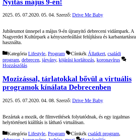
Nyitás május 9-én!
2025. 05. 07.
2020. 05. 04.
Szerző:
Drive Me Baby
Jubileumot ünnepel a május 9-én újranyitó debreceni vidámpark. A
Nagyerdei Kultúrpark a kényszerleállást felújításra és karbantartásra
használta.
Kategória
Lifestyle
,
Program
Címkék
Állatkert
,
családi
program
,
debrecen
,
járvány
,
kijárási korlátozás
,
koronavírus
Hozzászólás
Mozizással, tárlatokkal bővül a virtuális
programok kínálata Debrecenben
2025. 05. 07.
2020. 04. 08.
Szerző:
Drive Me Baby
Bezártak a mozik, de filmvetítések folytatódnak, és egy izgalmas
helytörténeti kiállítás is látható virtuálisan.
Kategória
Lifestyle
,
Program
Címkék
családi program
,
debrecen
,
koronavírus
,
kultúra
,
mozi
Hozzászólás