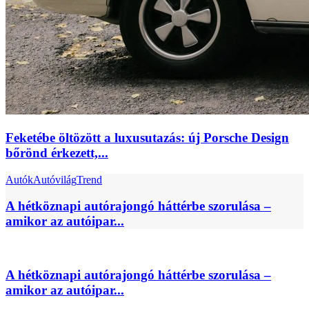
Feketébe öltözött a luxusutazás: új Porsche Design
bőrönd érkezett,...
Autók
Autóvilág
Trend
A hétköznapi autórajongó háttérbe szorulása –
amikor az autóipar...
A hétköznapi autórajongó háttérbe szorulása –
amikor az autóipar...