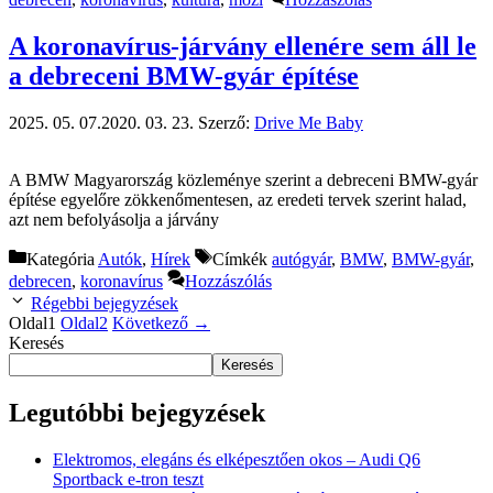
A koronavírus-járvány ellenére sem áll le
a debreceni BMW-gyár építése
2025. 05. 07.
2020. 03. 23.
Szerző:
Drive Me Baby
A BMW Magyarország közleménye szerint a debreceni BMW-gyár
építése egyelőre zökkenőmentesen, az eredeti tervek szerint halad,
azt nem befolyásolja a járvány
Kategória
Autók
,
Hírek
Címkék
autógyár
,
BMW
,
BMW-gyár
,
debrecen
,
koronavírus
Hozzászólás
Régebbi bejegyzések
Oldal
1
Oldal
2
Következő
→
Keresés
Keresés
Legutóbbi bejegyzések
Elektromos, elegáns és elképesztően okos – Audi Q6
Sportback e-tron teszt