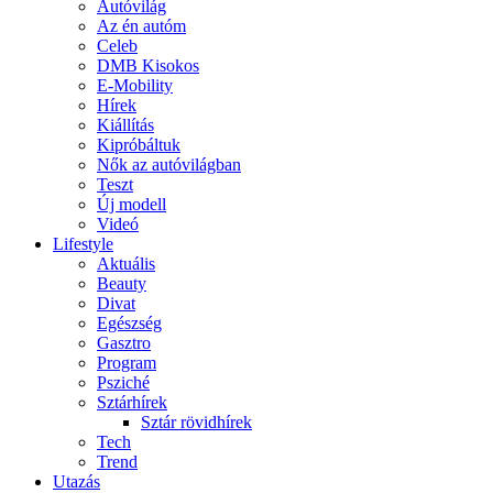
Autóvilág
Az én autóm
Celeb
DMB Kisokos
E-Mobility
Hírek
Kiállítás
Kipróbáltuk
Nők az autóvilágban
Teszt
Új modell
Videó
Lifestyle
Aktuális
Beauty
Divat
Egészség
Gasztro
Program
Psziché
Sztárhírek
Sztár rövidhírek
Tech
Trend
Utazás