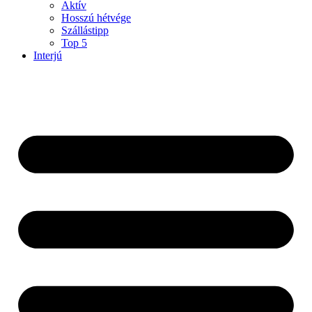
Aktív
Hosszú hétvége
Szállástipp
Top 5
Interjú