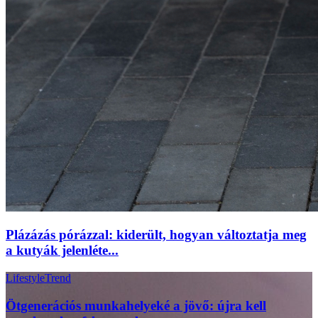
Plázázás pórázzal: kiderült, hogyan változtatja meg
a kutyák jelenléte...
Lifestyle
Trend
Ötgenerációs munkahelyeké a jövő: újra kell