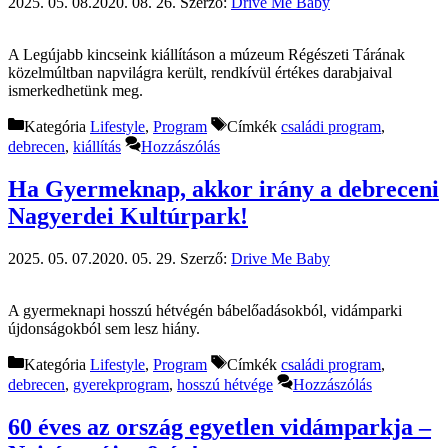
2025. 05. 08.
2020. 08. 26.
Szerző:
Drive Me Baby
A Legújabb kincseink kiállításon a múzeum Régészeti Tárának
közelmúltban napvilágra került, rendkívül értékes darabjaival
ismerkedhetünk meg.
Kategória
Lifestyle
,
Program
Címkék
családi program
,
debrecen
,
kiállítás
Hozzászólás
Ha Gyermeknap, akkor irány a debreceni
Nagyerdei Kultúrpark!
2025. 05. 07.
2020. 05. 29.
Szerző:
Drive Me Baby
A gyermeknapi hosszú hétvégén bábelőadásokból, vidámparki
újdonságokból sem lesz hiány.
Kategória
Lifestyle
,
Program
Címkék
családi program
,
debrecen
,
gyerekprogram
,
hosszú hétvége
Hozzászólás
60 éves az ország egyetlen vidámparkja –