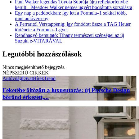
Paul Walker legendás Toyota Suprája újra reflektorfénybe
került – Meadow Walker nemes ügyért bocsátotta sorsolásra
Egy nap a paddockban: így lett a Formula–1 sokkal több,
mint autóverseny
A Ferraritól Verstappenig: így fonódott össze a TAG Heuer
története a Formula–1-gyel
Rendhagyó bemutató: Tihany természeti szépségei az új
Suzuki e-VITARÁVAL
Legutóbbi hozzászólások
Nincs megjeleníthető bejegyzés.
NÉPSZERŰ CIKKEK
Autóvilág
Divat
Hírek
Trend
Feketébe öltözött a luxusutazás: új Porsche Design
bőrönd érkezett,...