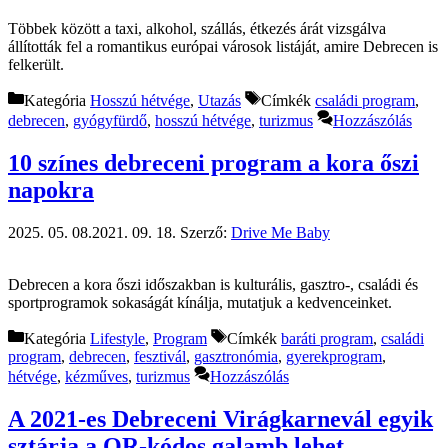
Többek között a taxi, alkohol, szállás, étkezés árát vizsgálva
állították fel a romantikus európai városok listáját, amire Debrecen is
felkerült.
Kategória
Hosszú hétvége
,
Utazás
Címkék
családi program
,
debrecen
,
gyógyfürdő
,
hosszú hétvége
,
turizmus
Hozzászólás
10 színes debreceni program a kora őszi
napokra
2025. 05. 08.
2021. 09. 18.
Szerző:
Drive Me Baby
Debrecen a kora őszi időszakban is kulturális, gasztro-, családi és
sportprogramok sokaságát kínálja, mutatjuk a kedvenceinket.
Kategória
Lifestyle
,
Program
Címkék
baráti program
,
családi
program
,
debrecen
,
fesztivál
,
gasztronómia
,
gyerekprogram
,
hétvége
,
kézműves
,
turizmus
Hozzászólás
A 2021-es Debreceni Virágkarnevál egyik
sztárja a QR-kódos galamb lehet