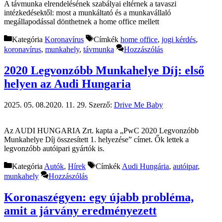
A távmunka elrendelésének szabályai eltérnek a tavaszi
intézkedésektől: most a munkáltató és a munkavállaló
megállapodással dönthetnek a home office mellett
Kategória
Koronavírus
Címkék
home office
,
jogi kérdés
,
koronavírus
,
munkahely
,
távmunka
Hozzászólás
2020 Legvonzóbb Munkahelye Díj: első
helyen az Audi Hungaria
2025. 05. 08.
2020. 11. 29.
Szerző:
Drive Me Baby
Az AUDI HUNGARIA Zrt. kapta a „PwC 2020 Legvonzóbb
Munkahelye Díj összesített 1. helyezése” címet. Ők lettek a
legvonzóbb autóipari gyártók is.
Kategória
Autók
,
Hírek
Címkék
Audi Hungária
,
autóipar
,
munkahely
Hozzászólás
Koronaszégyen: egy újabb probléma,
amit a járvány eredményezett