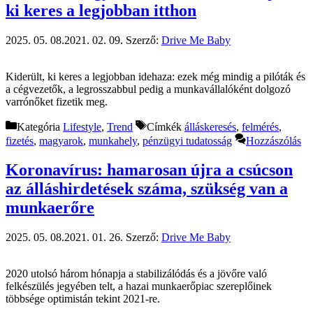
ki keres a legjobban itthon
2025. 05. 08.
2021. 02. 09.
Szerző:
Drive Me Baby
Kiderült, ki keres a legjobban idehaza: ezek még mindig a pilóták és
a cégvezetők, a legrosszabbul pedig a munkavállalóként dolgozó
varrónőket fizetik meg.
Kategória
Lifestyle
,
Trend
Címkék
álláskeresés
,
felmérés
,
fizetés
,
magyarok
,
munkahely
,
pénzügyi tudatosság
Hozzászólás
Koronavírus: hamarosan újra a csúcson
az álláshirdetések száma, szükség van a
munkaerőre
2025. 05. 08.
2021. 01. 26.
Szerző:
Drive Me Baby
2020 utolsó három hónapja a stabilizálódás és a jövőre való
felkészülés jegyében telt, a hazai munkaerőpiac szereplőinek
többsége optimistán tekint 2021-re.