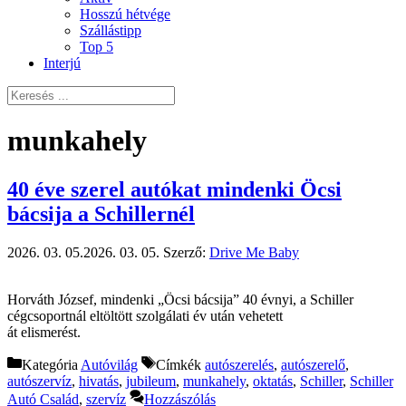
Hosszú hétvége
Szállástipp
Top 5
Interjú
munkahely
40 éve szerel autókat mindenki Öcsi
bácsija a Schillernél
2026. 03. 05.
2026. 03. 05.
Szerző:
Drive Me Baby
Horváth József, mindenki „Öcsi bácsija” 40 évnyi, a Schiller
cégcsoportnál eltöltött szolgálati év után vehetett
át elismerést.
Kategória
Autóvilág
Címkék
autószerelés
,
autószerelő
,
autószervíz
,
hivatás
,
jubileum
,
munkahely
,
oktatás
,
Schiller
,
Schiller
Autó Család
,
szervíz
Hozzászólás