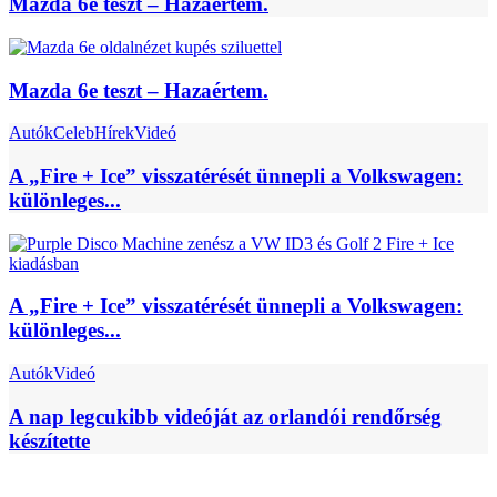
Mazda 6e teszt – Hazaértem.
Mazda 6e teszt – Hazaértem.
Autók
Celeb
Hírek
Videó
A „Fire + Ice” visszatérését ünnepli a Volkswagen:
különleges...
A „Fire + Ice” visszatérését ünnepli a Volkswagen:
különleges...
Autók
Videó
A nap legcukibb videóját az orlandói rendőrség
készítette