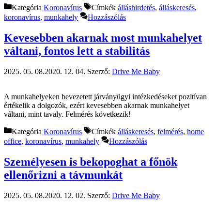
Kategória
Koronavírus
Címkék
álláshirdetés
,
álláskeresés
,
koronavírus
,
munkahely
Hozzászólás
Kevesebben akarnak most munkahelyet
váltani, fontos lett a stabilitás
2025. 05. 08.
2020. 12. 04.
Szerző:
Drive Me Baby
A munkahelyeken bevezetett járványügyi intézkedéseket pozitívan
értékelik a dolgozók, ezért kevesebben akarnak munkahelyet
váltani, mint tavaly. Felmérés következik!
Kategória
Koronavírus
Címkék
álláskeresés
,
felmérés
,
home
office
,
koronavírus
,
munkahely
Hozzászólás
Személyesen is bekopoghat a főnök
ellenőrizni a távmunkát
2025. 05. 08.
2020. 12. 02.
Szerző:
Drive Me Baby