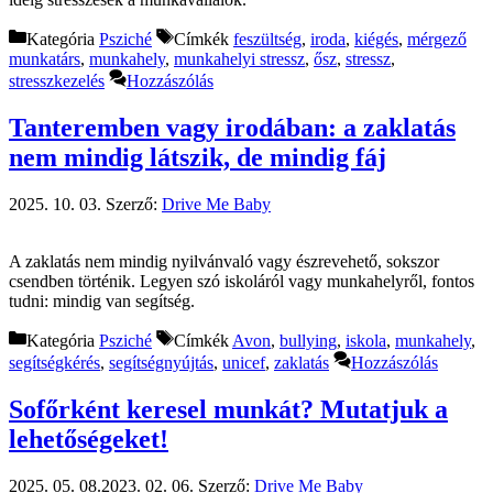
Kategória
Psziché
Címkék
feszültség
,
iroda
,
kiégés
,
mérgező
munkatárs
,
munkahely
,
munkahelyi stressz
,
ősz
,
stressz
,
stresszkezelés
Hozzászólás
Tanteremben vagy irodában: a zaklatás
nem mindig látszik, de mindig fáj
2025. 10. 03.
Szerző:
Drive Me Baby
A zaklatás nem mindig nyilvánvaló vagy észrevehető, sokszor
csendben történik. Legyen szó iskoláról vagy munkahelyről, fontos
tudni: mindig van segítség.
Kategória
Psziché
Címkék
Avon
,
bullying
,
iskola
,
munkahely
,
segítségkérés
,
segítségnyújtás
,
unicef
,
zaklatás
Hozzászólás
Sofőrként keresel munkát? Mutatjuk a
lehetőségeket!
2025. 05. 08.
2023. 02. 06.
Szerző:
Drive Me Baby