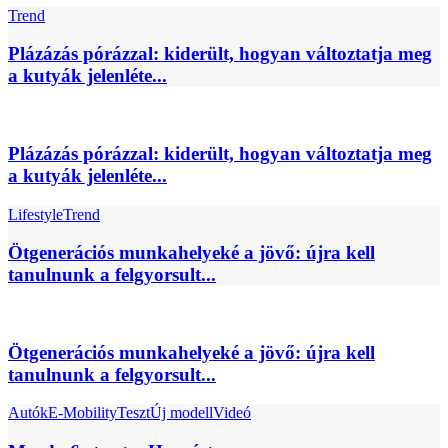
Trend
Plázázás pórázzal: kiderült, hogyan változtatja meg
a kutyák jelenléte...
Plázázás pórázzal: kiderült, hogyan változtatja meg
a kutyák jelenléte...
Lifestyle
Trend
Ötgenerációs munkahelyeké a jövő: újra kell
tanulnunk a felgyorsult...
Ötgenerációs munkahelyeké a jövő: újra kell
tanulnunk a felgyorsult...
Autók
E-Mobility
Teszt
Új modell
Videó