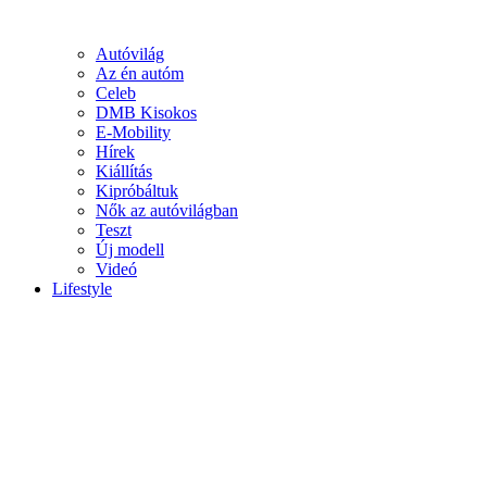
Autóvilág
Az én autóm
Celeb
DMB Kisokos
E-Mobility
Hírek
Kiállítás
Kipróbáltuk
Nők az autóvilágban
Teszt
Új modell
Videó
Lifestyle