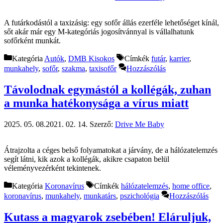
A futárkodástól a taxizásig: egy sofőr állás ezerféle lehetőséget kínál,
sőt akár már egy M-kategóriás jogosítvánnyal is vállalhatunk
sofőrként munkát.
Kategória
Autók
,
DMB Kisokos
Címkék
futár
,
karrier
,
munkahely
,
sofőr
,
szakma
,
taxisofőr
Hozzászólás
Távolodnak egymástól a kollégák, zuhan
a munka hatékonysága a vírus miatt
2025. 05. 08.
2021. 02. 14.
Szerző:
Drive Me Baby
Átrajzolta a céges belső folyamatokat a járvány, de a hálózatelemzés
segít látni, kik azok a kollégák, akikre csapaton belül
véleményvezérként tekintenek.
Kategória
Koronavírus
Címkék
hálózatelemzés
,
home office
,
koronavírus
,
munkahely
,
munkatárs
,
pszichológia
Hozzászólás
Kutass a magyarok zsebében! Eláruljuk,