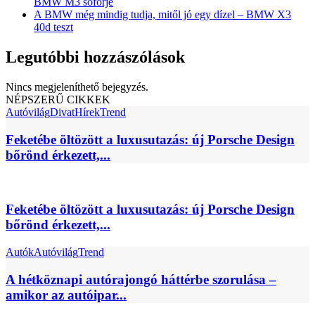
BMW M3 sofőrje
A BMW még mindig tudja, mitől jó egy dízel – BMW X3
40d teszt
Legutóbbi hozzászólások
Nincs megjeleníthető bejegyzés.
NÉPSZERŰ CIKKEK
Autóvilág
Divat
Hírek
Trend
Feketébe öltözött a luxusutazás: új Porsche Design
bőrönd érkezett,...
Feketébe öltözött a luxusutazás: új Porsche Design
bőrönd érkezett,...
Autók
Autóvilág
Trend
A hétköznapi autórajongó háttérbe szorulása –
amikor az autóipar...