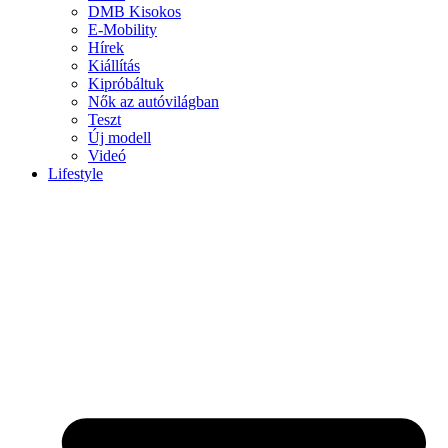
DMB Kisokos
E-Mobility
Hírek
Kiállítás
Kipróbáltuk
Nők az autóvilágban
Teszt
Új modell
Videó
Lifestyle