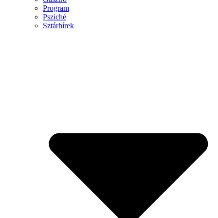
Program
Psziché
Sztárhírek