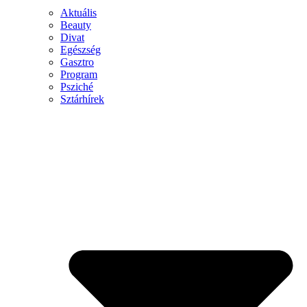
Aktuális
Beauty
Divat
Egészség
Gasztro
Program
Psziché
Sztárhírek