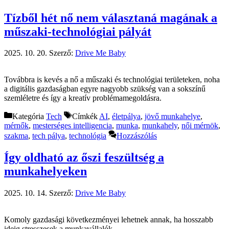
Tízből hét nő nem választaná magának a
műszaki-technológiai pályát
2025. 10. 20.
Szerző:
Drive Me Baby
Továbbra is kevés a nő a műszaki és technológiai területeken, noha
a digitális gazdaságban egyre nagyobb szükség van a sokszínű
szemléletre és így a kreatív problémamegoldásra.
Kategória
Tech
Címkék
AI
,
életpálya
,
jövő munkahelye
,
mérnők
,
mesterséges intelligencia
,
munka
,
munkahely
,
női mérnök
,
szakma
,
tech pálya
,
technológia
Hozzászólás
Így oldható az őszi feszültség a
munkahelyeken
2025. 10. 14.
Szerző:
Drive Me Baby
Komoly gazdasági következményei lehetnek annak, ha hosszabb
ideig stresszesek a munkavállalók.