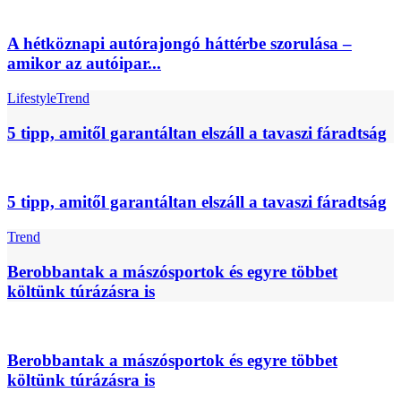
A hétköznapi autórajongó háttérbe szorulása –
amikor az autóipar...
Lifestyle
Trend
5 tipp, amitől garantáltan elszáll a tavaszi fáradtság
5 tipp, amitől garantáltan elszáll a tavaszi fáradtság
Trend
Berobbantak a mászósportok és egyre többet
költünk túrázásra is
Berobbantak a mászósportok és egyre többet
költünk túrázásra is