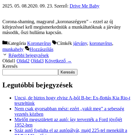
2025. 05. 08.
2020. 09. 23.
Szerző:
Drive Me Baby
Corona-shaming, magyarul „koronaszégyen” – ezzel az új
kifejezéssel kell megismerkedniük a munkáltatóknak a járvány
második, őszi hulláma kapcsán.
Kategória
Koronavírus
Címkék
járvány
,
koronavírus
,
munkahely
Hozzászólás
Régebbi bejegyzések
Oldal
1
Oldal
2
Oldal
3
Következő
→
Keresés
Keresés
Legutóbbi bejegyzések
Uncsi, de biztos hogy elvisz A-ból B-be: Ex-flottás Kia Rio-t
teszteltünk
Nem csak gyorsabban mész: ezért „vakít meg” a sebesség
vezetés közben
Mielőtt megszületett az autó: így tervezték a Ford jövőjét
1952-ben
Száz autó foglalta el az autópályát, majd 225-tel menekült a