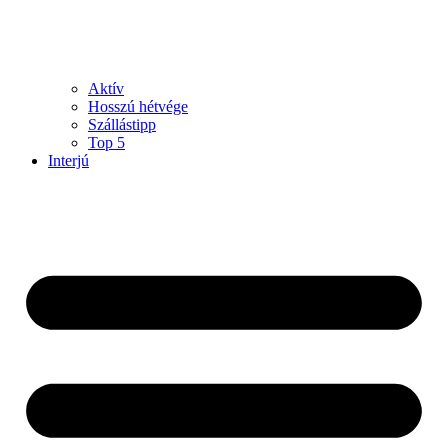
Aktív
Hosszú hétvége
Szállástipp
Top 5
Interjú