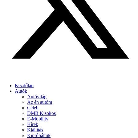
Kezdőlap
Autók
Autóvilág
Az én autóm
Celeb
DMB Kisokos
E-Mobility
Hírek
Kiállítás
Kipróbáltuk