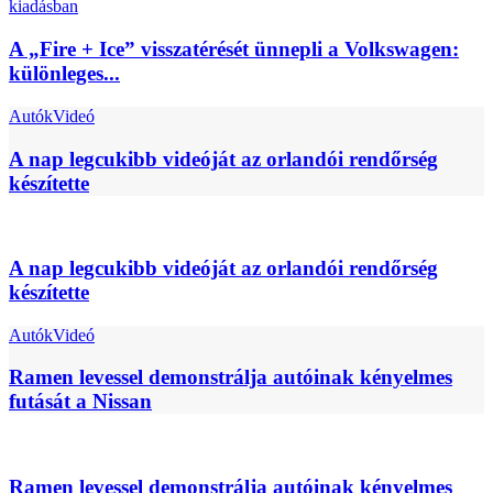
A „Fire + Ice” visszatérését ünnepli a Volkswagen:
különleges...
Autók
Videó
A nap legcukibb videóját az orlandói rendőrség
készítette
A nap legcukibb videóját az orlandói rendőrség
készítette
Autók
Videó
Ramen levessel demonstrálja autóinak kényelmes
futását a Nissan
Ramen levessel demonstrálja autóinak kényelmes