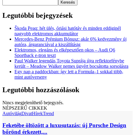
Keresés
Legutóbbi bejegyzések
Škoda Peaq: hét ülés, óriási hatótáv és minden eddiginél
nagyobb elektromos akkumulátor
Mercedes-Benz Prémium Bónusz: akár 6% kedvezmény új
autóra, árgaranciával a kiszállításig
Elektromos, elegáns és elképesztően okos – Audi Q6
Sportback e-tron teszt
Paul Walker legendás Toyota Suprája újra reflektorfénybe
került – Meadow Walker nemes ügyért bocsátotta sorsolásra
Egy nap a paddockban: így lett a Formula–1 sokkal több,
mint autóverseny
Legutóbbi hozzászólások
Nincs megjeleníthető bejegyzés.
NÉPSZERŰ CIKKEK
Autóvilág
Divat
Hírek
Trend
Feketébe öltözött a luxusutazás: új Porsche Design
bőrönd érkezett,...