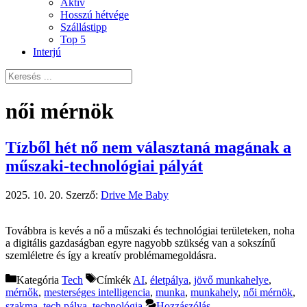
Aktív
Hosszú hétvége
Szállástipp
Top 5
Interjú
női mérnök
Tízből hét nő nem választaná magának a
műszaki-technológiai pályát
2025. 10. 20.
Szerző:
Drive Me Baby
Továbbra is kevés a nő a műszaki és technológiai területeken, noha
a digitális gazdaságban egyre nagyobb szükség van a sokszínű
szemléletre és így a kreatív problémamegoldásra.
Kategória
Tech
Címkék
AI
,
életpálya
,
jövő munkahelye
,
mérnők
,
mesterséges intelligencia
,
munka
,
munkahely
,
női mérnök
,
szakma
,
tech pálya
,
technológia
Hozzászólás