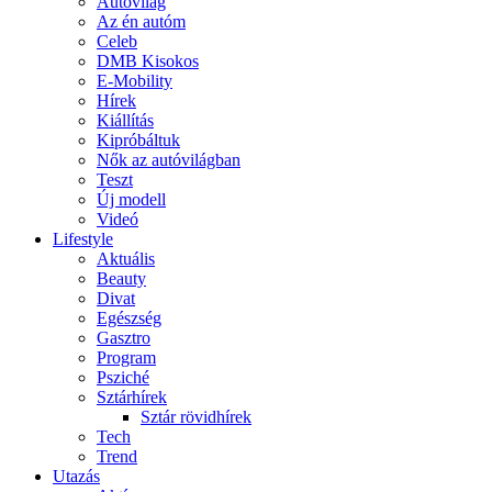
Autóvilág
Az én autóm
Celeb
DMB Kisokos
E-Mobility
Hírek
Kiállítás
Kipróbáltuk
Nők az autóvilágban
Teszt
Új modell
Videó
Lifestyle
Aktuális
Beauty
Divat
Egészség
Gasztro
Program
Psziché
Sztárhírek
Sztár rövidhírek
Tech
Trend
Utazás