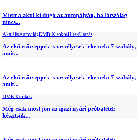
Miért alakul ki dugó az autópályán, ha látszólag
nincs...
Aktuális
Autóvilág
DMB Kisokos
Hírek
Utazás
Az első esőcseppek is veszélyesek lehetnek: 7 szabály,
amit...
Az első esőcseppek is veszélyesek lehetnek: 7 szabály,
amit...
DMB Kisokos
Még csak most jön az igazi nyári próbatétel:
készítsük...
Még csak most jön az igazi nyári próbatétel: