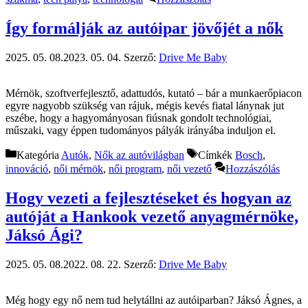
Így formálják az autóipar jövőjét a nők
2025. 05. 08.
2023. 05. 04.
Szerző:
Drive Me Baby
Mérnök, szoftverfejlesztő, adattudós, kutató – bár a munkaerőpiacon
egyre nagyobb szükség van rájuk, mégis kevés fiatal lánynak jut
eszébe, hogy a hagyományosan fiúsnak gondolt technológiai,
műszaki, vagy éppen tudományos pályák irányába induljon el.
Kategória
Autók
,
Nők az autóvilágban
Címkék
Bosch
,
innováció
,
női mérnök
,
női program
,
női vezető
Hozzászólás
Hogy vezeti a fejlesztéseket és hogyan az
autóját a Hankook vezető anyagmérnöke,
Jáksó Ági?
2025. 05. 08.
2022. 08. 22.
Szerző:
Drive Me Baby
Még hogy egy nő nem tud helytállni az autóiparban? Jáksó Ágnes, a