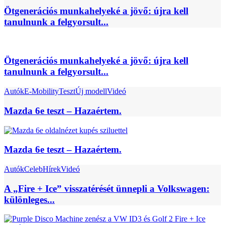
Ötgenerációs munkahelyeké a jövő: újra kell
tanulnunk a felgyorsult...
Ötgenerációs munkahelyeké a jövő: újra kell
tanulnunk a felgyorsult...
Autók
E-Mobility
Teszt
Új modell
Videó
Mazda 6e teszt – Hazaértem.
Mazda 6e teszt – Hazaértem.
Autók
Celeb
Hírek
Videó
A „Fire + Ice” visszatérését ünnepli a Volkswagen:
különleges...