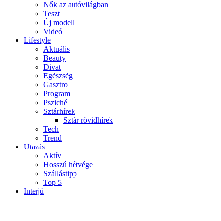
Nők az autóvilágban
Teszt
Új modell
Videó
Lifestyle
Aktuális
Beauty
Divat
Egészség
Gasztro
Program
Psziché
Sztárhírek
Sztár rövidhírek
Tech
Trend
Utazás
Aktív
Hosszú hétvége
Szállástipp
Top 5
Interjú