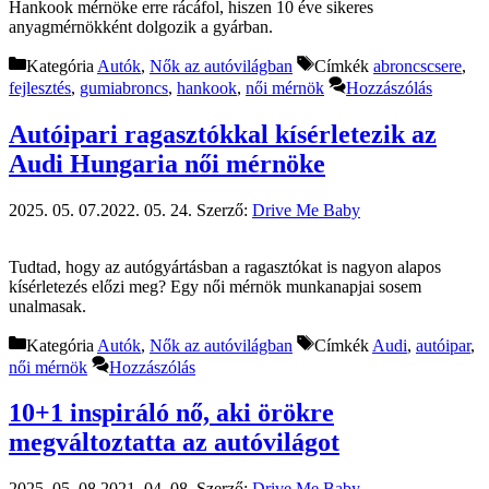
Hankook mérnöke erre rácáfol, hiszen 10 éve sikeres
anyagmérnökként dolgozik a gyárban.
Kategória
Autók
,
Nők az autóvilágban
Címkék
abroncscsere
,
fejlesztés
,
gumiabroncs
,
hankook
,
női mérnök
Hozzászólás
Autóipari ragasztókkal kísérletezik az
Audi Hungaria női mérnöke
2025. 05. 07.
2022. 05. 24.
Szerző:
Drive Me Baby
Tudtad, hogy az autógyártásban a ragasztókat is nagyon alapos
kísérletezés előzi meg? Egy női mérnök munkanapjai sosem
unalmasak.
Kategória
Autók
,
Nők az autóvilágban
Címkék
Audi
,
autóipar
,
női mérnök
Hozzászólás
10+1 inspiráló nő, aki örökre
megváltoztatta az autóvilágot
2025. 05. 08.
2021. 04. 08.
Szerző:
Drive Me Baby