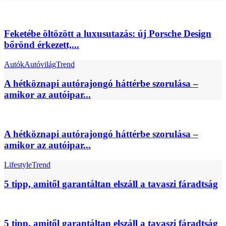
Feketébe öltözött a luxusutazás: új Porsche Design
bőrönd érkezett,...
Autók
Autóvilág
Trend
A hétköznapi autórajongó háttérbe szorulása –
amikor az autóipar...
A hétköznapi autórajongó háttérbe szorulása –
amikor az autóipar...
Lifestyle
Trend
5 tipp, amitől garantáltan elszáll a tavaszi fáradtság
5 tipp, amitől garantáltan elszáll a tavaszi fáradtság