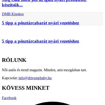
készítsük...
DMB Kisokos
5 tipp a pénztárcabarát nyári vezetéshez
5 tipp a pénztárcabarát nyári vezetéshez
RÓLUNK
Női autós és trend magazin. Minden, ami mozgásban tart.
Kapcsolat:
info@drivemebaby.hu
KÖVESS MINKET
Facebook