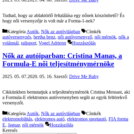
Tudtad, hogy az ablaktörlő feltalálása egy nőnek köszönhető? És
hogy női versenyzője is volt már a Forma-1-nek?
Kategória
Autók
,
Nők az autóvilágban
Címkék
autóversenyzés
,
bertha benz
,
női autóversenyző
,
női mérnök
,
nők a
volánnál
,
ralisport
,
Vogel Adrienn
Hozzászólás
Nők az autóiparban: Cristina Manas, a
Formula-E női teljesítménymérnöke
2025. 05. 07.
2020. 05. 16.
Szerző:
Drive Me Baby
Cikkünkben bemutatjuk a teljesítménymérnök Cristina Mensast, aki
a Formula-E elektromos autóversenyben segíti az egyik feltörekvő
versenyzőt.
Kategória
Autók
,
Nők az autóvilágban
Címkék
elektromobilitás
,
elektromos autó
,
elektromos sportautó
,
FIA forma
E
,
Jaguar
,
női mérnök
Hozzászólás
Keresés