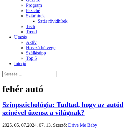
Program
Psziché
Sztárhírek
Sztár rövidhírek
Tech
Trend
Utazás
Aktív
Hosszú hétvége
Szállástipp
Top 5
Interjú
fehér autó
Színpszichológia: Tudtad, hogy az autód
színével üzensz a világnak?
2025. 05. 07.
2024. 07. 13.
Szerző:
Drive Me Baby