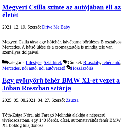
Megyeri Csilla szinte az autójában éli az
életét
2021. 12. 19.
Szerző:
Drive Me Baby
Megyeri Csilla társa egy hófehér, kávébarna bőrüléses B osztályos
Mercedes. A hátsó ülése és a csomagtartója is mindig tele van
személyes dolgaival.
Kategória
Lifestyle
,
Sztárhírek
Címkék
B-osztály
,
fehér autó
,
Mercedes
,
női autó
,
női autóvezető
Hozzászólás
Egy gyönyörű fehér BMW X1-et vezet a
Jóban Rosszban sztárja
2025. 05. 08.
2021. 04. 27.
Szerző:
Zsuzsa
Tóth-Zsiga Nóra, aki Faragó Melindát alakítja a népszerű
tévérosozatban, egy 140 lóerős, dízel, automataváltós fehér BMW
X1 boldog tulajdonosa.