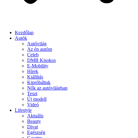
Kezdőlap
Autók
Autóvilág
Az én autóm
Celeb
DMB Kisokos
E-Mobility
Hírek
Kiállítás
Kipróbáltuk
Nők az autóvilágban
Teszt
Új modell
Videó
Lifestyle
Aktuális
Beauty
Divat
Egészség
Gasztro