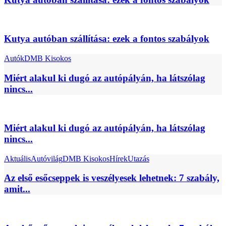
Kutya autóban szállítása: ezek a fontos szabályok
Autók
DMB Kisokos
Miért alakul ki dugó az autópályán, ha látszólag
nincs...
Miért alakul ki dugó az autópályán, ha látszólag
nincs...
Aktuális
Autóvilág
DMB Kisokos
Hírek
Utazás
Az első esőcseppek is veszélyesek lehetnek: 7 szabály,
amit...