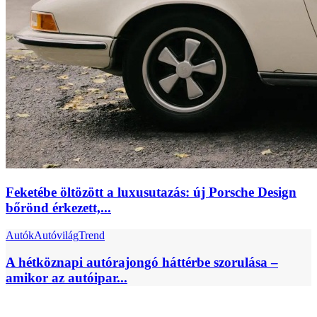
Feketébe öltözött a luxusutazás: új Porsche Design
bőrönd érkezett,...
Autók
Autóvilág
Trend
A hétköznapi autórajongó háttérbe szorulása –
amikor az autóipar...