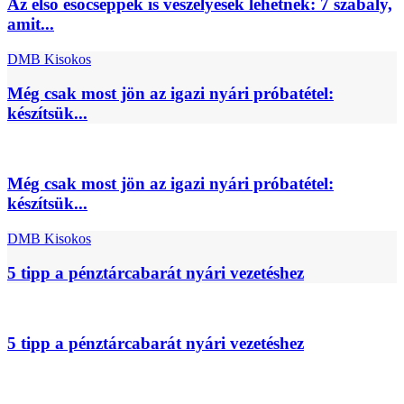
Az első esőcseppek is veszélyesek lehetnek: 7 szabály,
amit...
DMB Kisokos
Még csak most jön az igazi nyári próbatétel:
készítsük...
Még csak most jön az igazi nyári próbatétel:
készítsük...
DMB Kisokos
5 tipp a pénztárcabarát nyári vezetéshez
5 tipp a pénztárcabarát nyári vezetéshez