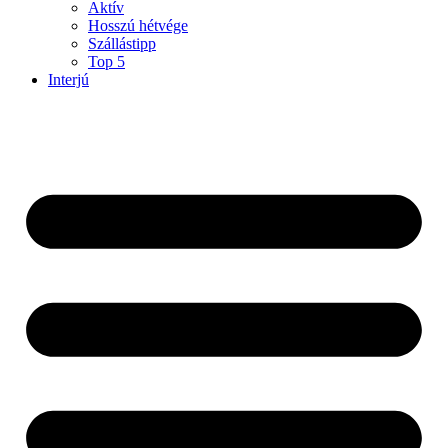
Aktív
Hosszú hétvége
Szállástipp
Top 5
Interjú