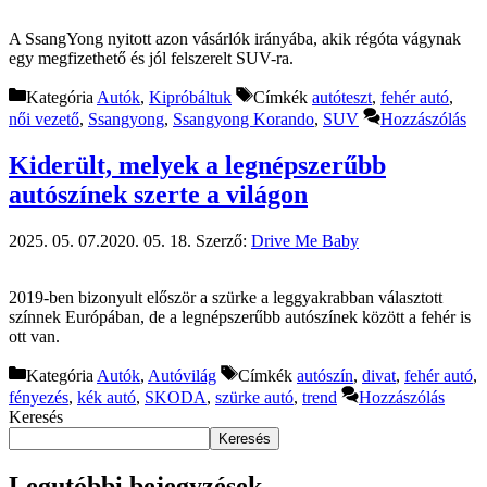
A SsangYong nyitott azon vásárlók irányába, akik régóta vágynak
egy megfizethető és jól felszerelt SUV-ra.
Kategória
Autók
,
Kipróbáltuk
Címkék
autóteszt
,
fehér autó
,
női vezető
,
Ssangyong
,
Ssangyong Korando
,
SUV
Hozzászólás
Kiderült, melyek a legnépszerűbb
autószínek szerte a világon
2025. 05. 07.
2020. 05. 18.
Szerző:
Drive Me Baby
2019-ben bizonyult először a szürke a leggyakrabban választott
színnek Európában, de a legnépszerűbb autószínek között a fehér is
ott van.
Kategória
Autók
,
Autóvilág
Címkék
autószín
,
divat
,
fehér autó
,
fényezés
,
kék autó
,
SKODA
,
szürke autó
,
trend
Hozzászólás
Keresés
Keresés
Legutóbbi bejegyzések