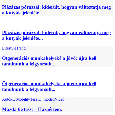
Plázázás pórázzal: kiderült, hogyan változtatja meg
a kutyák jelenléte...
Plázázás pórázzal: kiderült, hogyan változtatja meg
a kutyák jelenléte...
Lifestyle
Trend
Ötgenerációs munkahelyeké a jövő: újra kell
tanulnunk a felgyorsult...
Ötgenerációs munkahelyeké a jövő: újra kell
tanulnunk a felgyorsult...
Autók
E-Mobility
Teszt
Új modell
Videó
Mazda 6e teszt – Hazaértem.