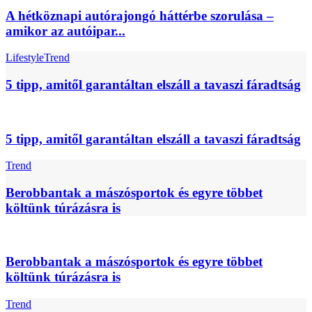
A hétköznapi autórajongó háttérbe szorulása –
amikor az autóipar...
Lifestyle
Trend
5 tipp, amitől garantáltan elszáll a tavaszi fáradtság
5 tipp, amitől garantáltan elszáll a tavaszi fáradtság
Trend
Berobbantak a mászósportok és egyre többet
költünk túrázásra is
Berobbantak a mászósportok és egyre többet
költünk túrázásra is
Trend