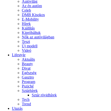
Autóvilág
Az én autóm
Celeb
DMB Kisokos
E-Mobility
Hírek
Kiállítás
Kipróbáltuk
Nők az autóvilágban
Teszt
Új modell
Videó
Lifestyle
Aktuális
Beauty
Divat
Egészség
Gasztro
Program
Psziché
Sztárhírek
Sztár rövidhírek
Tech
Trend
Utazás