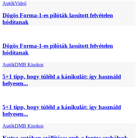
Autók
Videó
Dögös Forma-1-es pilóták lassított felvételen
hódítanak
Dögös Forma-1-es pilóták lassított felvételen
hódítanak
Autók
DMB Kisokos
5+1 tipp, hogy túléld a kánikulát: így használd
helyesen...
5+1 tipp, hogy túléld a kánikulát: így használd
helyesen...
Autók
DMB Kisokos
Kutya autóban szállítása: ezek a fontos szabályok