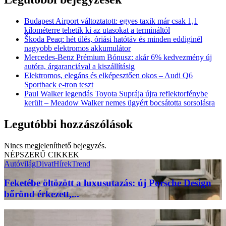
Budapest Airport változtatott: egyes taxik már csak 1,1
kilométerre tehetik ki az utasokat a termináltól
Škoda Peaq: hét ülés, óriási hatótáv és minden eddiginél
nagyobb elektromos akkumulátor
Mercedes-Benz Prémium Bónusz: akár 6% kedvezmény új
autóra, árgaranciával a kiszállításig
Elektromos, elegáns és elképesztően okos – Audi Q6
Sportback e-tron teszt
Paul Walker legendás Toyota Suprája újra reflektorfénybe
került – Meadow Walker nemes ügyért bocsátotta sorsolásra
Legutóbbi hozzászólások
Nincs megjeleníthető bejegyzés.
NÉPSZERŰ CIKKEK
Autóvilág
Divat
Hírek
Trend
Feketébe öltözött a luxusutazás: új Porsche Design
bőrönd érkezett,...