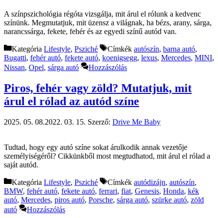
A színpszichológia régóta vizsgálja, mit árul el rólunk a kedvenc
színünk. Megmutatjuk, mit üzensz a világnak, ha bézs, arany, sárga,
narancssárga, fekete, fehér és az egyedi színű autód van.
Kategória
Lifestyle
,
Psziché
Címkék
autószín
,
barna autó
,
Bugatti
,
fehér autó
,
fekete autó
,
koenigsegg
,
lexus
,
Mercedes
,
MINI
,
Nissan
,
Opel
,
sárga autó
Hozzászólás
Piros, fehér vagy zöld? Mutatjuk, mit
árul el rólad az autód színe
2025. 05. 08.
2022. 03. 15.
Szerző:
Drive Me Baby
Tudtad, hogy egy autó színe sokat árulkodik annak vezetője
személyiségéről? Cikkünkből most megtudhatod, mit árul el rólad a
saját autód.
Kategória
Lifestyle
,
Psziché
Címkék
autódizájn
,
autószín
,
BMW
,
fehér autó
,
fekete autó
,
ferrari
,
fiat
,
Genesis
,
Honda
,
kék
autó
,
Mercedes
,
piros autó
,
Porsche
,
sárga autó
,
szürke autó
,
zöld
autó
Hozzászólás