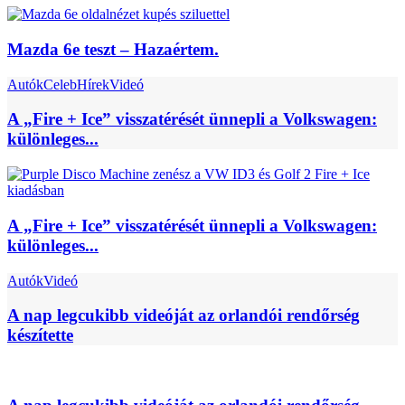
Mazda 6e teszt – Hazaértem.
Autók
Celeb
Hírek
Videó
A „Fire + Ice” visszatérését ünnepli a Volkswagen:
különleges...
A „Fire + Ice” visszatérését ünnepli a Volkswagen:
különleges...
Autók
Videó
A nap legcukibb videóját az orlandói rendőrség
készítette