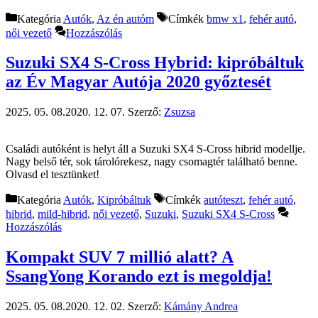
Kategória
Autók
,
Az én autóm
Címkék
bmw x1
,
fehér autó
,
női vezető
Hozzászólás
Suzuki SX4 S-Cross Hybrid: kipróbáltuk
az Év Magyar Autója 2020 győztesét
2025. 05. 08.
2020. 12. 07.
Szerző:
Zsuzsa
Családi autóként is helyt áll a Suzuki SX4 S-Cross hibrid modellje.
Nagy belső tér, sok tárolórekesz, nagy csomagtér található benne.
Olvasd el tesztünket!
Kategória
Autók
,
Kipróbáltuk
Címkék
autóteszt
,
fehér autó
,
hibrid
,
mild-hibrid
,
női vezető
,
Suzuki
,
Suzuki SX4 S-Cross
Hozzászólás
Kompakt SUV 7 millió alatt? A
SsangYong Korando ezt is megoldja!
2025. 05. 08.
2020. 12. 02.
Szerző:
Kámány Andrea