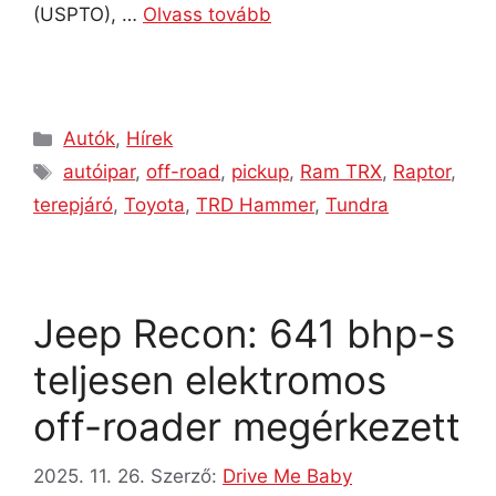
(USPTO), …
Olvass tovább
Autók
,
Hírek
autóipar
,
off-road
,
pickup
,
Ram TRX
,
Raptor
,
terepjáró
,
Toyota
,
TRD Hammer
,
Tundra
Jeep Recon: 641 bhp-s
teljesen elektromos
off-roader megérkezett
2025. 11. 26.
Szerző:
Drive Me Baby