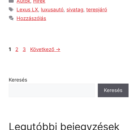
Autók
,
Hírek
Lexus LX
,
luxusautó
,
sivatag
,
terepjáró
Hozzászólás
1
2
3
Következő
→
Keresés
Keresés
Legutóbbi bejegyzések