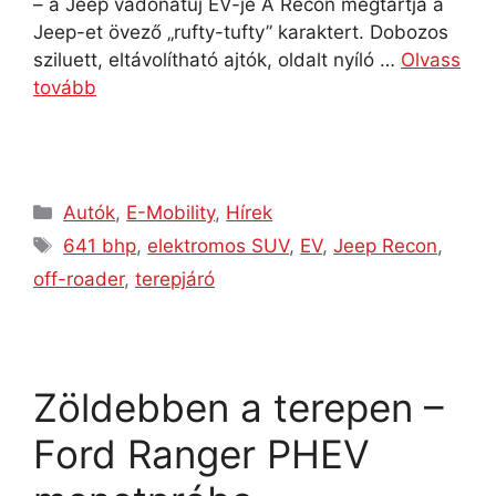
– a Jeep vadonatúj EV-je A Recon megtartja a
Jeep-et övező „rufty-tufty” karaktert. Dobozos
sziluett, eltávolítható ajtók, oldalt nyíló …
Olvass
tovább
Autók
,
E-Mobility
,
Hírek
641 bhp
,
elektromos SUV
,
EV
,
Jeep Recon
,
off-roader
,
terepjáró
Zöldebben a terepen –
Ford Ranger PHEV