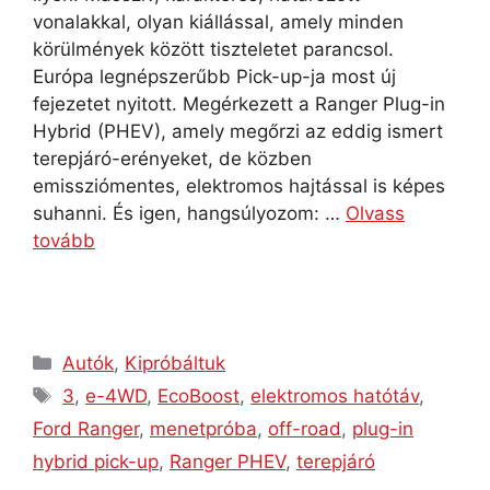
vonalakkal, olyan kiállással, amely minden
körülmények között tiszteletet parancsol.
Európa legnépszerűbb Pick-up-ja most új
fejezetet nyitott. Megérkezett a Ranger Plug-in
Hybrid (PHEV), amely megőrzi az eddig ismert
terepjáró-erényeket, de közben
emissziómentes, elektromos hajtással is képes
suhanni. És igen, hangsúlyozom: …
Olvass
tovább
Autók
,
Kipróbáltuk
3
,
e-4WD
,
EcoBoost
,
elektromos hatótáv
,
Ford Ranger
,
menetpróba
,
off-road
,
plug-in
hybrid pick-up
,
Ranger PHEV
,
terepjáró