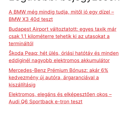
A BMW még mindig tudja, mitől jó egy dízel –
BMW X3 40d teszt
Budapest Airport változtatott: egyes taxik már
csak 1,1 kilométerre tehetik ki az utasokat a
termináltól
Škoda Peaq: hét ülés, óriási hatótáv és minden
eddiginél nagyobb elektromos akkumulátor
Mercedes-Benz Prémium Bónusz: akár 6%
kedvezmény új autóra, árgaranciával a
kiszállításig
Elektromos, elegáns és elképesztően okos –
Audi Q6 Sportback e-tron teszt