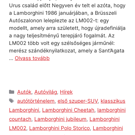
Urus család előtt Negyven év telt el azóta, hogy
a Lamborghini 1986 januárjában, a Brüsszeli
Autószalonon leleplezte az LM002-t: egy
modellt, amely arra született, hogy újradefiniálja
a nagy teljesítményű terepjáró fogalmát. Az
LM002 több volt egy szélsőséges járműnél:
merész szándéknyilatkozat, amely a Sant’Agata
…
Olvass tovább
Autók
,
Autóvilág
,
Hírek
autótörténelem
,
első szuper-SUV
,
klasszikus
Lamborghini
,
Lamborghini Cheetah
,
lamborghini
countach
,
Lamborghini jubileum
,
Lamborghini
LM002
,
Lamborghini Polo Storico
,
Lamborghini