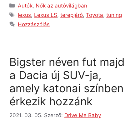
Autók
,
Nők az autóvilágban
lexus
,
Lexus LS
,
terepjáró
,
Toyota
,
tuning
Hozzászólás
Bigster néven fut majd
a Dacia új SUV-ja,
amely katonai színben
érkezik hozzánk
2021. 03. 05.
Szerző:
Drive Me Baby