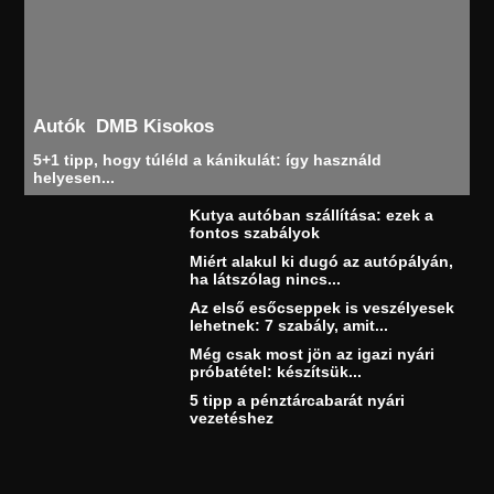
Autók
DMB Kisokos
5+1 tipp, hogy túléld a kánikulát: így használd
helyesen...
Kutya autóban szállítása: ezek a
fontos szabályok
Miért alakul ki dugó az autópályán,
ha látszólag nincs...
Az első esőcseppek is veszélyesek
lehetnek: 7 szabály, amit...
Még csak most jön az igazi nyári
próbatétel: készítsük...
5 tipp a pénztárcabarát nyári
vezetéshez