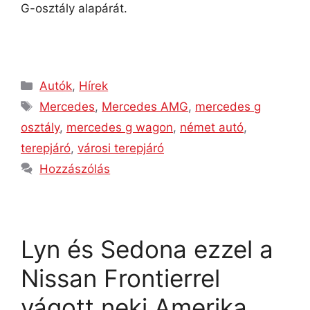
G-osztály alapárát.
Autók
,
Hírek
Mercedes
,
Mercedes AMG
,
mercedes g
osztály
,
mercedes g wagon
,
német autó
,
terepjáró
,
városi terepjáró
Hozzászólás
Lyn és Sedona ezzel a
Nissan Frontierrel
vágott neki Amerika