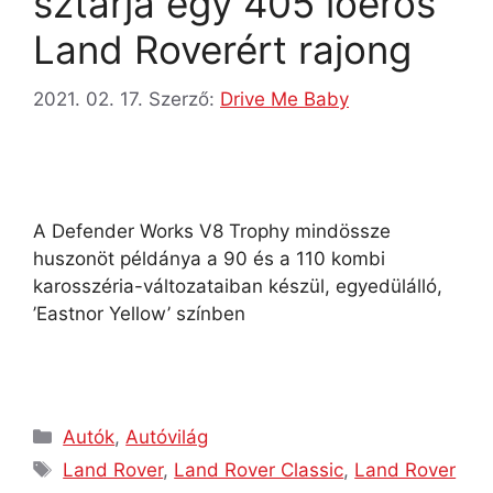
sztárja egy 405 lóerős
Land Roverért rajong
2021. 02. 17.
Szerző:
Drive Me Baby
A Defender Works V8 Trophy mindössze
huszonöt példánya a 90 és a 110 kombi
karosszéria-változataiban készül, egyedülálló,
’Eastnor Yellow’ színben
Autók
,
Autóvilág
Land Rover
,
Land Rover Classic
,
Land Rover