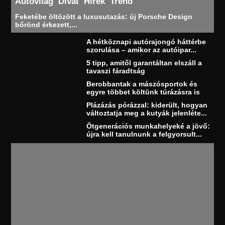
Autóvilág
Divat
Hírek
Trend
Feketébe öltözött a luxusutazás: új Porsche Design
bőrönd érkezett,...
A hétköznapi autórajongó háttérbe
szorulása – amikor az autóipar...
5 tipp, amitől garantáltan elszáll a
tavaszi fáradtság
Berobbantak a mászósportok és
egyre többet költünk túrázásra is
Plázázás pórázzal: kiderült, hogyan
változtatja meg a kutyák jelenléte...
Ötgenerációs munkahelyeké a jövő:
újra kell tanulnunk a felgyorsult...