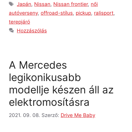
Japán
,
Nissan
,
Nissan frontier
,
női
autóverseny
,
offroad-stílus
,
pickup
,
ralisport
,
terepjáró
Hozzászólás
A Mercedes
legikonikusabb
modellje készen áll az
elektromosításra
2021. 09. 08.
Szerző:
Drive Me Baby