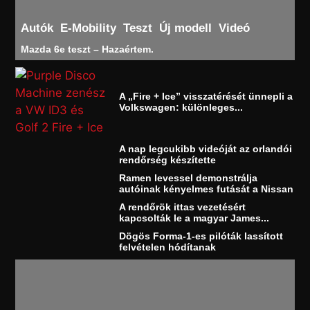
Autók
E-Mobility
Teszt
Új modell
Videó
Mazda 6e teszt – Hazaértem.
A „Fire + Ice” visszatérését ünnepli a
Volkswagen: különleges...
A nap legcukibb videóját az orlandói
rendőrség készítette
Ramen levessel demonstrálja
autóinak kényelmes futását a Nissan
A rendőrök ittas vezetésért
kapcsolták le a magyar James...
Dögös Forma-1-es pilóták lassított
felvételen hódítanak