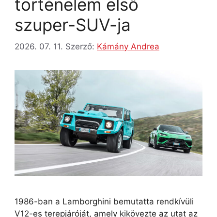
történelem első
szuper-SUV-ja
2026. 07. 11.
Szerző:
Kámány Andrea
1986-ban a Lamborghini bemutatta rendkívüli
V12-es terepjáróját, amely kikövezte az utat az