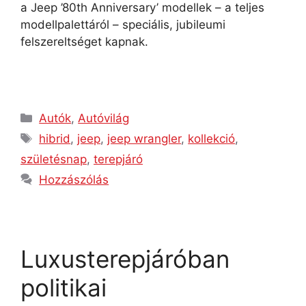
a Jeep ’80th Anniversary’ modellek – a teljes
modellpalettáról – speciális, jubileumi
felszereltséget kapnak.
Autók
,
Autóvilág
hibrid
,
jeep
,
jeep wrangler
,
kollekció
,
születésnap
,
terepjáró
Hozzászólás
Luxusterepjáróban
politikai