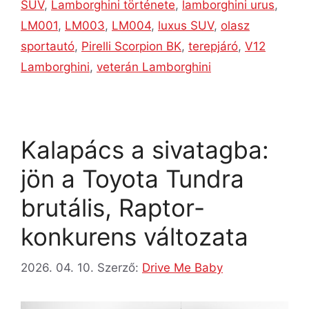
SUV
,
Lamborghini története
,
lamborghini urus
,
LM001
,
LM003
,
LM004
,
luxus SUV
,
olasz
sportautó
,
Pirelli Scorpion BK
,
terepjáró
,
V12
Lamborghini
,
veterán Lamborghini
Kalapács a sivatagba:
jön a Toyota Tundra
brutális, Raptor-
konkurens változata
2026. 04. 10.
Szerző:
Drive Me Baby