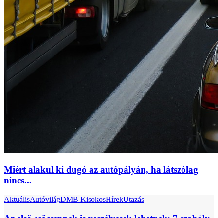
Miért alakul ki dugó az autópályán, ha látszólag
nincs...
Aktuális
Autóvilág
DMB Kisokos
Hírek
Utazás