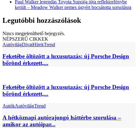
Paul Walker legendás Toyota Suprája újra reflektorfénybe
került – Meadow Walker nemes ügyért bocsátotta sorsolásra
Legutóbbi hozzászólások
Nincs megjeleníthető bejegyzés.
NÉPSZERŰ CIKKEK
Autóvilág
Divat
Hírek
Trend
Feketébe öltözött a luxusutazás: új Porsche Design
bőrönd érkezett,...
Feketébe öltözött a luxusutazás: új Porsche Design
bőrönd érkezett,...
Autók
Autóvilág
Trend
A hétköznapi autórajongó háttérbe szorulása –
amikor az autóipar...