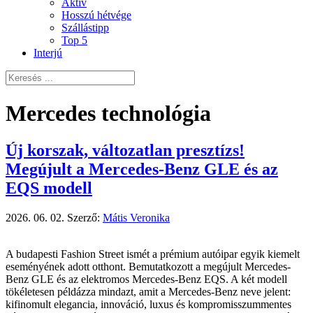
Aktív
Hosszú hétvége
Szállástipp
Top 5
Interjú
Mercedes technológia
Új korszak, változatlan presztízs!
Megújult a Mercedes-Benz GLE és az
EQS modell
2026. 06. 02.
Szerző:
Mátis Veronika
A budapesti Fashion Street ismét a prémium autóipar egyik kiemelt
eseményének adott otthont. Bemutatkozott a megújult Mercedes-
Benz GLE és az elektromos Mercedes-Benz EQS. A két modell
tökéletesen példázza mindazt, amit a Mercedes-Benz neve jelent:
kifinomult elegancia, innováció, luxus és kompromisszummentes