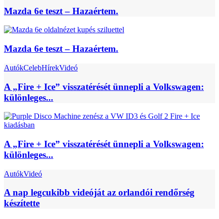
Mazda 6e teszt – Hazaértem.
Mazda 6e teszt – Hazaértem.
Autók
Celeb
Hírek
Videó
A „Fire + Ice” visszatérését ünnepli a Volkswagen:
különleges...
A „Fire + Ice” visszatérését ünnepli a Volkswagen:
különleges...
Autók
Videó
A nap legcukibb videóját az orlandói rendőrség
készítette