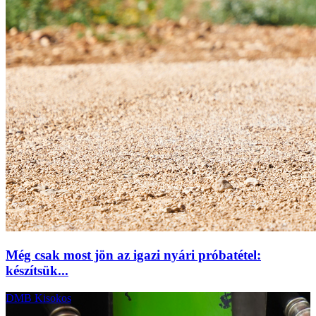
Még csak most jön az igazi nyári próbatétel:
készítsük...
DMB Kisokos