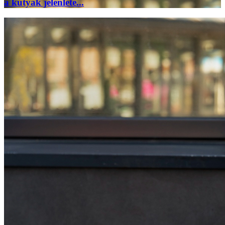
a kutyák jelenléte...