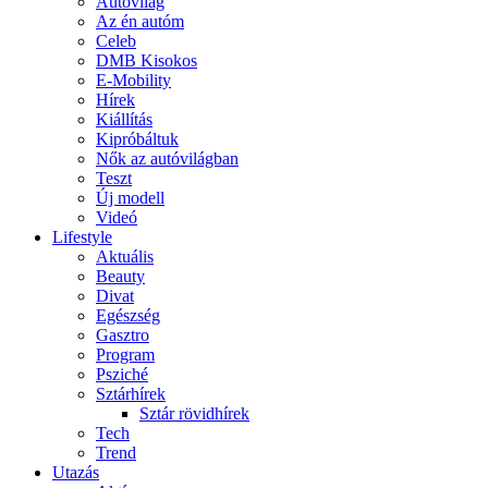
Autóvilág
Az én autóm
Celeb
DMB Kisokos
E-Mobility
Hírek
Kiállítás
Kipróbáltuk
Nők az autóvilágban
Teszt
Új modell
Videó
Lifestyle
Aktuális
Beauty
Divat
Egészség
Gasztro
Program
Psziché
Sztárhírek
Sztár rövidhírek
Tech
Trend
Utazás