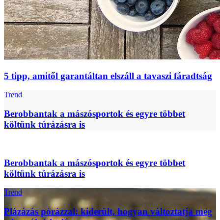
5 tipp, amitől garantáltan elszáll a tavaszi fáradtság
Trend
Berobbantak a mászósportok és egyre többet
költünk túrázásra is
Berobbantak a mászósportok és egyre többet
költünk túrázásra is
Trend
Plázázás pórázzal: kiderült, hogyan változtatja meg