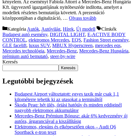
kényelem. Az eseményt Fabiola Attorri a Mercedes-Benz Hungária
Kft. ügyvezető igazgatójának nyitóbeszéde indította, amelyet a
modellek részletes bemutatója követett. A prezentáció
középpontjában a digitalizáció, …
Olvass tovább
Kategória
Autók
,
Autóvilág
,
Hírek
,
Új modell
Címkék
Budapest autó esemény
,
DIGITAL LIGHT
,
E-ACTIVE BODY
CONTROL
,
elektromos Mercedes
,
EQS
,
Fashion Street esemény
,
GLE facelift
,
luxus SUV
,
MBUX Hyperscreen
,
mercedes eqs
,
Mercedes technológia
,
Mercedes-Benz
,
Mercedes-Benz Hungária
,
prémium autó bemutató
,
steer-by-wire
Keresés
Keresés
Legutóbbi bejegyzések
Budapest Airport változtatott: egyes taxik már csak 1,1
kilométerre tehetik ki az utasokat a termináltól
Škoda Peaq: hét ülés, óriási hatótáv és minden eddiginél
nagyobb elektromos akkumulátor
Mercedes-Benz Prémium Bónusz: akár 6% kedvezmény új
autóra, árgaranciával a kiszállításig
Elektromos, elegáns és elképesztően okos – Audi Q6
Sportback e-tron teszt