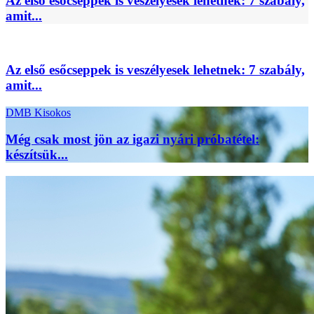
Az első esőcseppek is veszélyesek lehetnek: 7 szabály,
amit...
Az első esőcseppek is veszélyesek lehetnek: 7 szabály,
amit...
DMB Kisokos
Még csak most jön az igazi nyári próbatétel:
készítsük...