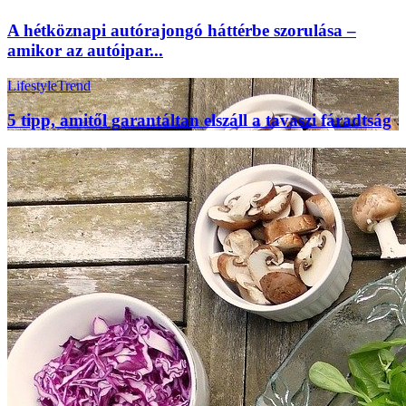
A hétköznapi autórajongó háttérbe szorulása –
amikor az autóipar...
Lifestyle
Trend
5 tipp, amitől garantáltan elszáll a tavaszi fáradtság