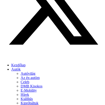
Kezdőlap
Autók
Autóvilág
Az én autóm
Celeb
DMB Kisokos
E-Mobility
Hírek
Kiállítás
Kipróbáltuk