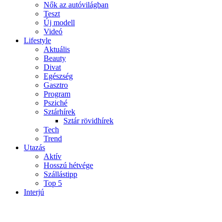
Nők az autóvilágban
Teszt
Új modell
Videó
Lifestyle
Aktuális
Beauty
Divat
Egészség
Gasztro
Program
Psziché
Sztárhírek
Sztár rövidhírek
Tech
Trend
Utazás
Aktív
Hosszú hétvége
Szállástipp
Top 5
Interjú