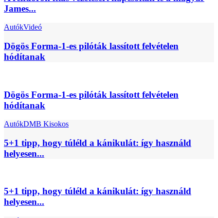
James...
Autók
Videó
Dögös Forma-1-es pilóták lassított felvételen
hódítanak
Dögös Forma-1-es pilóták lassított felvételen
hódítanak
Autók
DMB Kisokos
5+1 tipp, hogy túléld a kánikulát: így használd
helyesen...
5+1 tipp, hogy túléld a kánikulát: így használd
helyesen...