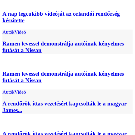
A nap legcukibb videóját az orlandói rendőrség
készítette
Autók
Videó
Ramen levessel demonstrálja autóinak kényelmes
futását a Nissan
Ramen levessel demonstrálja autóinak kényelmes
futását a Nissan
Autók
Videó
A rendőrök ittas vezetésért kapcsolták le a magyar
James...
A rendőrök ittas vezetésért kapcsolták le a magyar