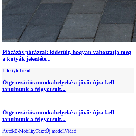
Plázázás pórázzal: kiderült, hogyan változtatja meg
a kutyák jelenléte...
Lifestyle
Trend
Ötgenerációs munkahelyeké a jövő: újra kell
tanulnunk a felgyorsult...
Ötgenerációs munkahelyeké a jövő: újra kell
tanulnunk a felgyorsult...
Autók
E-Mobility
Teszt
Új modell
Videó