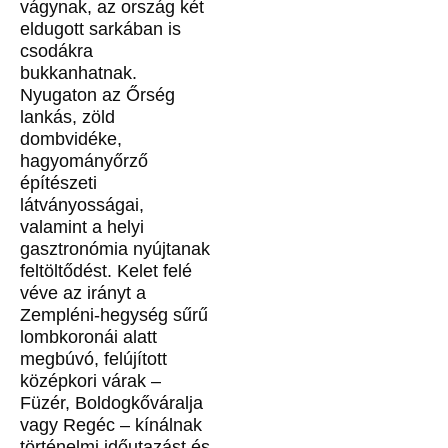
vágynak, az ország két
eldugott sarkában is
csodákra
bukkanhatnak.
Nyugaton az Őrség
lankás, zöld
dombvidéke,
hagyományőrző
építészeti
látványosságai,
valamint a helyi
gasztronómia nyújtanak
feltöltődést. Kelet felé
véve az irányt a
Zempléni-hegység sűrű
lombkoronái alatt
megbúvó, felújított
középkori várak –
Füzér, Boldogkőváralja
vagy Regéc – kínálnak
történelmi időutazást és