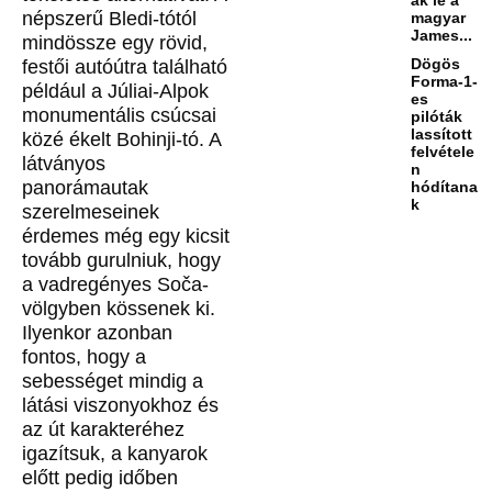
népszerű Bledi-tótól
magyar
James...
mindössze egy rövid,
Dögös
festői autóútra található
Forma-1-
például a Júliai-Alpok
es
monumentális csúcsai
pilóták
lassított
közé ékelt Bohinji-tó. A
felvétele
látványos
n
panorámautak
hódítana
k
szerelmeseinek
érdemes még egy kicsit
tovább gurulniuk, hogy
a vadregényes Soča-
völgyben kössenek ki.
Ilyenkor azonban
fontos, hogy a
sebességet mindig a
látási viszonyokhoz és
az út karakteréhez
igazítsuk, a kanyarok
előtt pedig időben