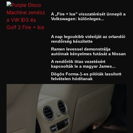
A „Fire + Ice” visszatérését ünnepli a
Volkswagen: különleges...
A nap legcukibb videóját az orlandói
rendőrség készítette
Ramen levessel demonstrálja
autóinak kényelmes futását a Nissan
A rendőrök ittas vezetésért
kapcsolták le a magyar James...
Dögös Forma-1-es pilóták lassított
felvételen hódítanak