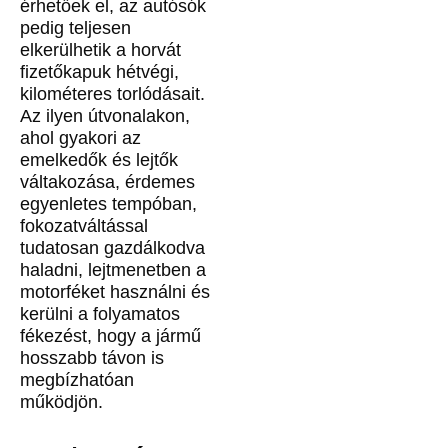
érhetőek el, az autósók
pedig teljesen
elkerülhetik a horvát
fizetőkapuk hétvégi,
kilométeres torlódásait.
Az ilyen útvonalakon,
ahol gyakori az
emelkedők és lejtők
váltakozása, érdemes
egyenletes tempóban,
fokozatváltással
tudatosan gazdálkodva
haladni, lejtmenetben a
motorféket használni és
kerülni a folyamatos
fékezést, hogy a jármű
hosszabb távon is
megbízhatóan
működjön.