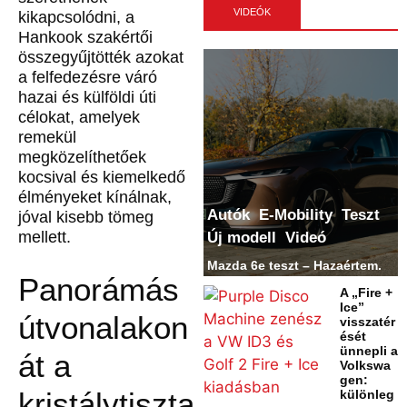
VIDEÓK
kikapcsolódni, a
Hankook szakértői
összegyűjtötték azokat
a felfedezésre váró
hazai és külföldi úti
célokat, amelyek
remekül
megközelíthetőek
kocsival és kiemelkedő
élményeket kínálnak,
Autók
E-Mobility
Teszt
jóval kisebb tömeg
mellett.
Új modell
Videó
Mazda 6e teszt – Hazaértem.
Panorámás
A „Fire +
Ice”
útvonalakon
visszatér
ését
ünnepli a
át a
Volkswa
gen:
kristálytiszta
különleg