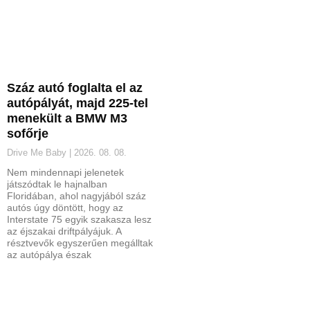
Száz autó foglalta el az
autópályát, majd 225-tel
menekült a BMW M3
sofőrje
Drive Me Baby
2026. 08. 08.
Nem mindennapi jelenetek
játszódtak le hajnalban
Floridában, ahol nagyjából száz
autós úgy döntött, hogy az
Interstate 75 egyik szakasza lesz
az éjszakai driftpályájuk. A
résztvevők egyszerűen megálltak
az autópálya észak