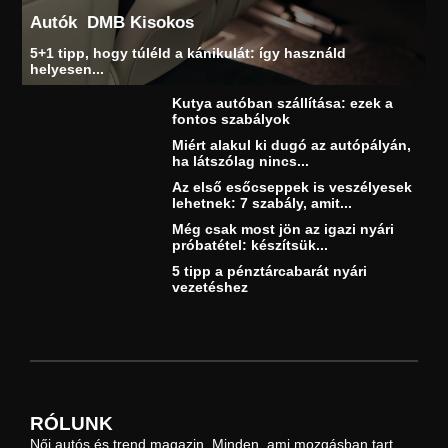
Autók
DMB Kisokos
5+1 tipp, hogy túléld a kánikulát: így használd
helyesen...
Kutya autóban szállítása: ezek a
fontos szabályok
Miért alakul ki dugó az autópályán,
ha látszólag nincs...
Az első esőcseppek is veszélyesek
lehetnek: 7 szabály, amit...
Még csak most jön az igazi nyári
próbatétel: készítsük...
5 tipp a pénztárcabarát nyári
vezetéshez
RÓLUNK
Női autós és trend magazin. Minden, ami mozgásban tart.