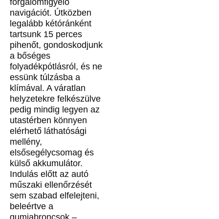
forgalomfigyelő
navigációt. Útközben
legalább kétóránként
tartsunk 15 perces
pihenőt, gondoskodjunk
a bőséges
folyadékpótlásról, és ne
essünk túlzásba a
klímával. A váratlan
helyzetekre felkészülve
pedig mindig legyen az
utastérben könnyen
elérhető láthatósági
mellény,
elsősegélycsomag és
külső akkumulátor.
Indulás előtt az autó
műszaki ellenőrzését
sem szabad elfelejteni,
beleértve a
gumiabroncsok –