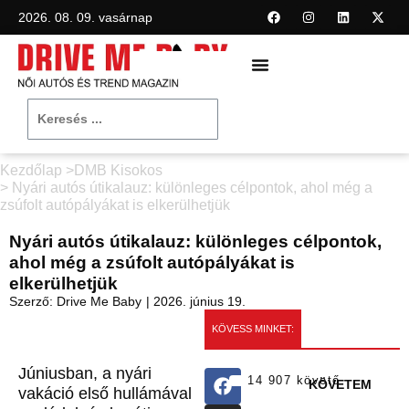
2026. 08. 09. vasárnap
Kezdőlap >
DMB Kisokos
> Nyári autós útikalauz: különleges célpontok, ahol még a
zsúfolt autópályákat is elkerülhetjük
Nyári autós útikalauz: különleges célpontok,
ahol még a zsúfolt autópályákat is
elkerülhetjük
Szerző:
Drive Me Baby
|
2026. június 19.
KÖVESS MINKET:
Júniusban, a nyári
14 907 követő
KÖVETEM
vakáció első hullámával