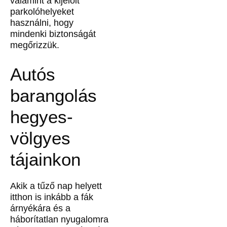
valamint a kijelölt
parkolóhelyeket
használni, hogy
mindenki biztonságát
megőrizzük.
Autós
barangolás
hegyes-
völgyes
tájainkon
Akik a tűző nap helyett
itthon is inkább a fák
árnyékára és a
háborítatlan nyugalomra