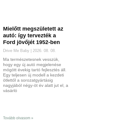
Mielőtt megszületett az
autó: így tervezték a
Ford jövőjét 1952-ben
Drive Me Baby
2026. 08. 08.
Ma természetesnek vesszük,
hogy egy új autó megjelenése
mögött évekig tartó fejlesztés áll.
Egy teljesen új modell a kezdeti
ötlettől a sorozatgyártásig
nagyjából négy-öt év alatt jut el, a
vásárló
Tovább olvasom »