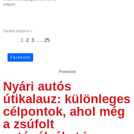
milyen
Tovább olvasom »
1
2
3
…
25
Facebook
Promóció
Nyári autós
útikalauz: különleges
célpontok, ahol még
a zsúfolt