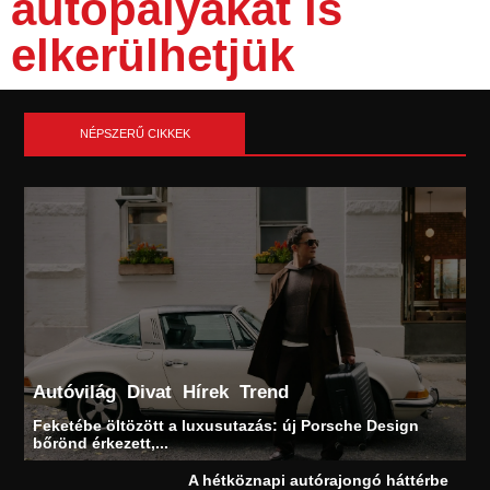
autópályákat is
elkerülhetjük
NÉPSZERŰ CIKKEK
Autóvilág
Divat
Hírek
Trend
Feketébe öltözött a luxusutazás: új Porsche Design
bőrönd érkezett,...
A hétköznapi autórajongó háttérbe