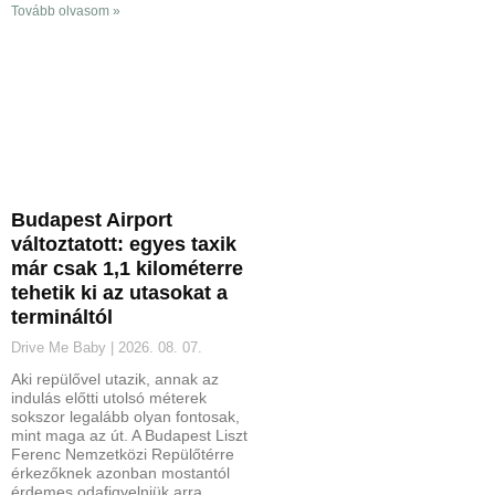
Tovább olvasom »
Budapest Airport
változtatott: egyes taxik
már csak 1,1 kilométerre
tehetik ki az utasokat a
termináltól
Drive Me Baby
2026. 08. 07.
Aki repülővel utazik, annak az
indulás előtti utolsó méterek
sokszor legalább olyan fontosak,
mint maga az út. A Budapest Liszt
Ferenc Nemzetközi Repülőtérre
érkezőknek azonban mostantól
érdemes odafigyelniük arra,