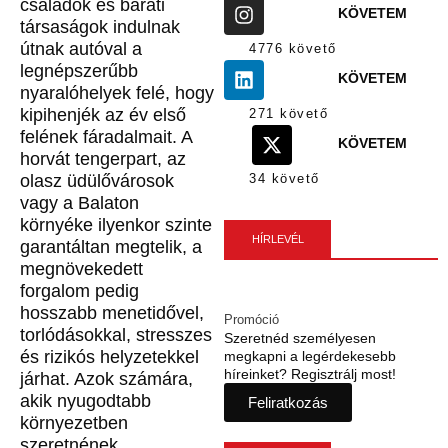
családok és baráti
KÖVETEM
társaságok indulnak
útnak autóval a
4776 követő
legnépszerűbb
KÖVETEM
nyaralóhelyek felé, hogy
kipihenjék az év első
271 követő
felének fáradalmait. A
KÖVETEM
horvát tengerpart, az
olasz üdülővárosok
34 követő
vagy a Balaton
környéke ilyenkor szinte
HÍRLEVÉL
garantáltan megtelik, a
megnövekedett
forgalom pedig
hosszabb menetidővel,
Promóció
torlódásokkal, stresszes
Szeretnéd személyesen
és rizikós helyzetekkel
megkapni a legérdekesebb
híreinket? Regisztrálj most!
járhat. Azok számára,
akik nyugodtabb
Feliratkozás
környezetben
szeretnének