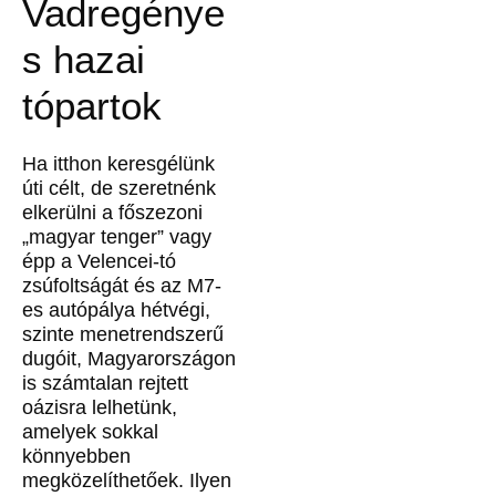
Vadregénye
s hazai
tópartok
Ha itthon keresgélünk
úti célt, de szeretnénk
elkerülni a főszezoni
„magyar tenger” vagy
épp a Velencei-tó
zsúfoltságát és az M7-
es autópálya hétvégi,
szinte menetrendszerű
dugóit, Magyarországon
is számtalan rejtett
oázisra lelhetünk,
amelyek sokkal
könnyebben
megközelíthetőek. Ilyen