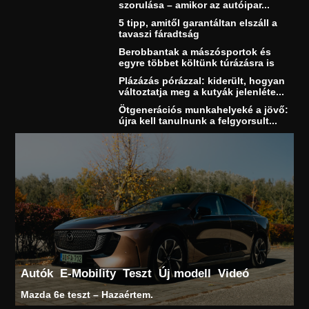
szorulása – amikor az autóipar...
5 tipp, amitől garantáltan elszáll a
tavaszi fáradtság
Berobbantak a mászósportok és
egyre többet költünk túrázásra is
Plázázás pórázzal: kiderült, hogyan
változtatja meg a kutyák jelenléte...
Ötgenerációs munkahelyeké a jövő:
újra kell tanulnunk a felgyorsult...
Autók
E-Mobility
Teszt
Új modell
Videó
Mazda 6e teszt – Hazaértem.