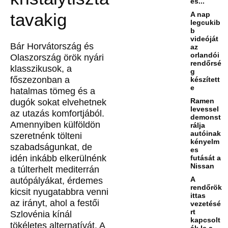
es...
tavakig
A nap
legcukib
b
videóját
Bár Horvátország és
az
orlandói
Olaszország örök nyári
rendőrsé
klasszikusok, a
g
főszezonban a
készített
e
hatalmas tömeg és a
Ramen
dugók sokat elvehetnek
levessel
az utazás komfortjából.
demonst
Amennyiben külföldön
rálja
autóinak
szeretnénk tölteni
kényelm
szabadságunkat, de
es
idén inkább elkerülnénk
futását a
Nissan
a túlterhelt mediterrán
A
autópályákat, érdemes
rendőrök
kicsit nyugatabbra venni
ittas
az irányt, ahol a festői
vezetésé
rt
Szlovénia kínál
kapcsolt
tökéletes alternatívát. A
ák le a