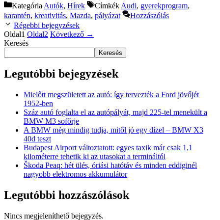
Kategória
Autók
,
Hírek
Címkék
Audi
,
gyerekprogram
,
karantén
,
kreativitás
,
Mazda
,
pályázat
Hozzászólás
Régebbi bejegyzések
Oldal
1
Oldal
2
Következő
→
Keresés
Keresés
Legutóbbi bejegyzések
Mielőtt megszületett az autó: így tervezték a Ford jövőjét
1952-ben
Száz autó foglalta el az autópályát, majd 225-tel menekült a
BMW M3 sofőrje
A BMW még mindig tudja, mitől jó egy dízel – BMW X3
40d teszt
Budapest Airport változtatott: egyes taxik már csak 1,1
kilométerre tehetik ki az utasokat a termináltól
Škoda Peaq: hét ülés, óriási hatótáv és minden eddiginél
nagyobb elektromos akkumulátor
Legutóbbi hozzászólások
Nincs megjeleníthető bejegyzés.