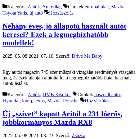
Kategória
Autók
,
Autóvilág
Címkék
európai piac
,
Mazda
,
Toyota Yaris
,
új autó
Hozzászólás
Néhány éves, jó állapotú használt autót
keresel? Ezek a legmegbízhatóbb
modellek!
2025. 05. 08.
2021. 07. 10.
Szerző:
Drive Me Baby
Egy autós magazin 745 ezer műszaki vizsgálat eredményét vizsgálta
meg, és ezek alapján állította fel a legmegbízhatóbb fiatal használt
autók listáját.
Kategória
Autók
,
DMB Kisokos
Címkék
használt autó
,
Hyundai
,
ioniq
,
lexus
,
Mazda
,
Porsche
Hozzászólás
Új „szívet” kapott Aritól a 231 lóerős,
jobbkormányos Mazda RX8
2025. 05. 08.
2021. 03. 23.
Szerző:
Zsuzsa