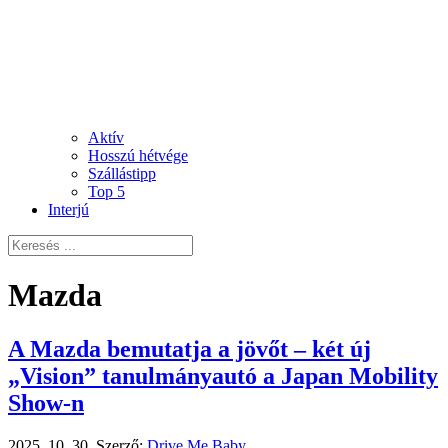
Aktív
Hosszú hétvége
Szállástipp
Top 5
Interjú
Mazda
A Mazda bemutatja a jövőt – két új
„Vision” tanulmányautó a Japan Mobility
Show-n
2025. 10. 30.
Szerző:
Drive Me Baby