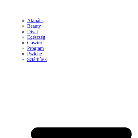
Aktuális
Beauty
Divat
Egészség
Gasztro
Program
Psziché
Sztárhírek