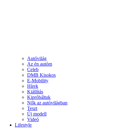
Autóvilág
Az én autóm
Celeb
DMB Kisokos
E-Mobility
Hírek
Kiállítás
Kipróbáltuk
Nők az autóvilágban
Teszt
Új modell
Videó
Lifestyle