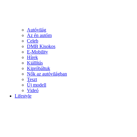
Autóvilág
Az én autóm
Celeb
DMB Kisokos
E-Mobility
Hírek
Kiállítás
Kipróbáltuk
Nők az autóvilágban
Teszt
Új modell
Videó
Lifestyle