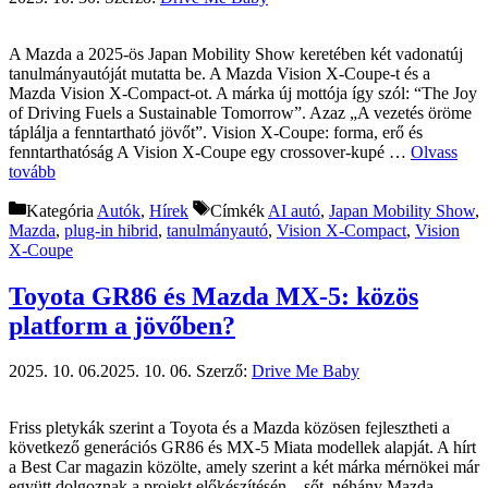
A Mazda a 2025-ös Japan Mobility Show keretében két vadonatúj
tanulmányautóját mutatta be. A Mazda Vision X‑Coupe-t és a
Mazda Vision X‑Compact-ot. A márka új mottója így szól: “The Joy
of Driving Fuels a Sustainable Tomorrow”. Azaz „A vezetés öröme
táplálja a fenntartható jövőt”. Vision X-Coupe: forma, erő és
fenntarthatóság A Vision X-Coupe egy crossover-kupé …
Olvass
tovább
Kategória
Autók
,
Hírek
Címkék
AI autó
,
Japan Mobility Show
,
Mazda
,
plug-in hibrid
,
tanulmányautó
,
Vision X-Compact
,
Vision
X-Coupe
Toyota GR86 és Mazda MX-5: közös
platform a jövőben?
2025. 10. 06.
2025. 10. 06.
Szerző:
Drive Me Baby
Friss pletykák szerint a Toyota és a Mazda közösen fejlesztheti a
következő generációs GR86 és MX-5 Miata modellek alapját. A hírt
a Best Car magazin közölte, amely szerint a két márka mérnökei már
együtt dolgoznak a projekt előkészítésén – sőt, néhány Mazda-