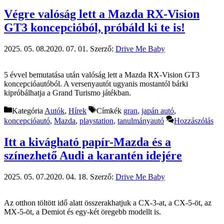
Végre valóság lett a Mazda RX-Vision
GT3 koncepcióból, próbáld ki te is!
2025. 05. 08.
2020. 07. 01.
Szerző:
Drive Me Baby
5 évvel bemutatása után valóság lett a Mazda RX-Vision GT3
koncepcióautóból. A versenyautót ugyanis mostantól bárki
kipróbálhatja a Grand Turismo játékban.
Kategória
Autók
,
Hírek
Címkék
gran
,
japán autó
,
koncepcióautó
,
Mazda
,
playstation
,
tanulmányautó
Hozzászólás
Itt a kivágható papír-Mazda és a
színezhető Audi a karantén idejére
2025. 05. 07.
2020. 04. 18.
Szerző:
Drive Me Baby
Az otthon töltött idő alatt összerakhatjuk a CX-3-at, a CX-5-öt, az
MX-5-öt, a Demiot és egy-két öregebb modellt is.