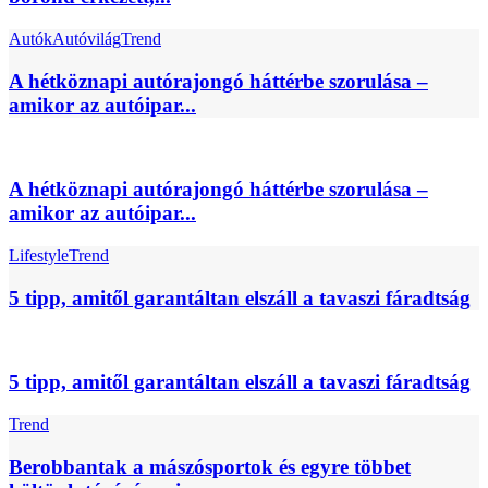
Autók
Autóvilág
Trend
A hétköznapi autórajongó háttérbe szorulása –
amikor az autóipar...
A hétköznapi autórajongó háttérbe szorulása –
amikor az autóipar...
Lifestyle
Trend
5 tipp, amitől garantáltan elszáll a tavaszi fáradtság
5 tipp, amitől garantáltan elszáll a tavaszi fáradtság
Trend
Berobbantak a mászósportok és egyre többet