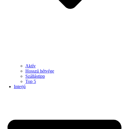
Aktív
Hosszú hétvége
Szállástipp
Top 5
Interjú