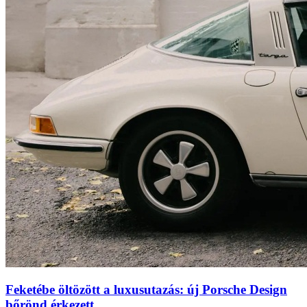
Feketébe öltözött a luxusutazás: új Porsche Design
bőrönd érkezett,...