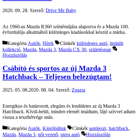
2020. 09. 28.
Szerző:
Drive Me Baby
Az 1960-as Mazda R360 színtémájára alapozva és a Mazda 100.
évfordulója alkalmából különleges kiadásokkal készül a márka.
Kategória
Autók
,
Hírek
Címkék
különleges autó
,
limitált
kollekció
,
Mazda
,
Mazda 3
,
Mazda CX 30
,
születésnap
Hozzászólás
Csábító és sportos az új Mazda 3
Hatchback – Teljesen belezúgtam!
2025. 05. 08.
2020. 08. 04.
Szerző:
Zsuzsa
Energikus és határozott, elegáns és lendületes az új Mazda 3
Hatchback. Kívül-belül, minden elemét imádtam, fájó szívvel adtam
vissza a teszthétvége után.
Kategória
Autók
,
Kipróbáltuk
Címkék
autóteszt
,
hatchback
,
Mazda
,
Mazda 3
,
női vezető
,
piros autó
Hozzászólás