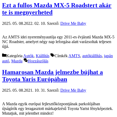
Ezt a fullos Mazda MX-5 Roadstert akár
te is megnyerheted
2025. 05. 08.
2022. 02. 10.
Szerző:
Drive Me Baby
Az AMTS idei nyereményautója egy 2011-es évjáratú Mazda MX-5
NC Roadster, amelyet négy nap leforgása alatt varázsoltak teljesen
újjá.
Kategória
Autók
,
Kiállítás
Címkék
AMTS
,
autókiállítás
,
japán
autó
,
Mazda
Hozzászólás
Hamarosan Mazda jelmezbe bújhat a
Toyota Yaris Európában
2025. 05. 08.
2021. 10. 31.
Szerző:
Drive Me Baby
A Mazda egyik európai fejlesztőközpontjának parkolójában
újságírók egy leragasztott márkajelzésű Toyota Yarist fényképeztek.
Mutatjuk, mit jelenthet mindez!