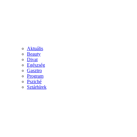
Aktuális
Beauty
Divat
Egészség
Gasztro
Program
Psziché
Sztárhírek