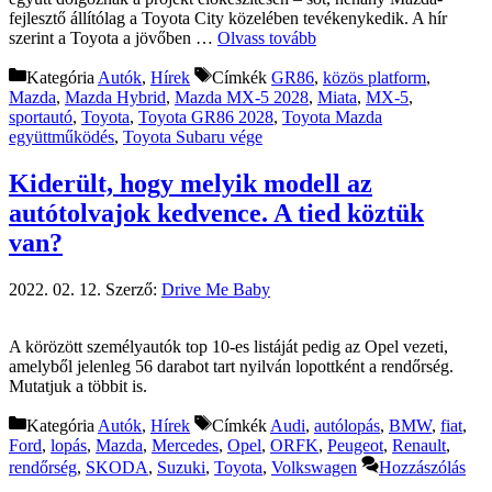
fejlesztő állítólag a Toyota City közelében tevékenykedik. A hír
szerint a Toyota a jövőben …
Olvass tovább
Kategória
Autók
,
Hírek
Címkék
GR86
,
közös platform
,
Mazda
,
Mazda Hybrid
,
Mazda MX-5 2028
,
Miata
,
MX-5
,
sportautó
,
Toyota
,
Toyota GR86 2028
,
Toyota Mazda
együttműködés
,
Toyota Subaru vége
Kiderült, hogy melyik modell az
autótolvajok kedvence. A tied köztük
van?
2022. 02. 12.
Szerző:
Drive Me Baby
A körözött személyautók top 10-es listáját pedig az Opel vezeti,
amelyből jelenleg 56 darabot tart nyilván lopottként a rendőrség.
Mutatjuk a többit is.
Kategória
Autók
,
Hírek
Címkék
Audi
,
autólopás
,
BMW
,
fiat
,
Ford
,
lopás
,
Mazda
,
Mercedes
,
Opel
,
ORFK
,
Peugeot
,
Renault
,
rendőrség
,
SKODA
,
Suzuki
,
Toyota
,
Volkswagen
Hozzászólás