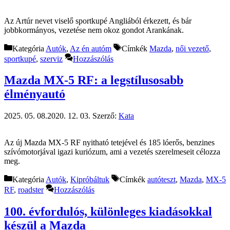
Az Artúr nevet viselő sportkupé Angliából érkezett, és bár
jobbkormányos, vezetése nem okoz gondot Arankának.
Kategória
Autók
,
Az én autóm
Címkék
Mazda
,
női vezető
,
sportkupé
,
szerviz
Hozzászólás
Mazda MX-5 RF: a legstílusosabb
élményautó
2025. 05. 08.
2020. 12. 03.
Szerző:
Kata
Az új Mazda MX-5 RF nyitható tetejével és 185 lóerős, benzines
szívómotorjával igazi kuriózum, ami a vezetés szerelmeseit célozza
meg.
Kategória
Autók
,
Kipróbáltuk
Címkék
autóteszt
,
Mazda
,
MX-5
RF
,
roadster
Hozzászólás
100. évfordulós, különleges kiadásokkal
készül a Mazda