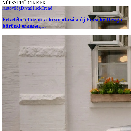
NÉPSZERŰ CIKKEK
Autóvilág
Divat
Hírek
Trend
Feketébe öltözött a luxusutazás: új Porsche Design
bőrönd érkezett,...