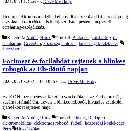
2021. 08. 01.
Szerző:
Drive Me Baby
Idén új elektromos modellekkel bővült a GreenGo-flotta, most pedig
a szolgáltatási területeit is kiterjeszti Budapesten a népszerű
carsharing-szolgáltatás.
Kategória
Autók
,
Hírek
Címkék
Budapest
,
carsharing
,
e-
carsharing
,
GreenGo
,
közösségi autózás
,
közösségi közlekedés
Hozzászólás
Focimezt és focilabdát rejtenek a blinkee
robogók az Eb-döntő napján
2025. 05. 08.
2021. 07. 10.
Szerző:
Drive Me Baby
Az E.ON meglepetéssel készül a szurkolóknak az Eb-bajnokság
vasárnapi fináléjára, ugyais a blinkee robogók hivatalos szurkolói
ajándékokat rejtenek majd.
Kategória
Autók
,
Hírek
Címkék
blinkee
,
Budapest
,
elektromobilitás
,
elektromos robogó
,
futball
,
közösségi közlekedés
,
Pécs
Hozzászólás