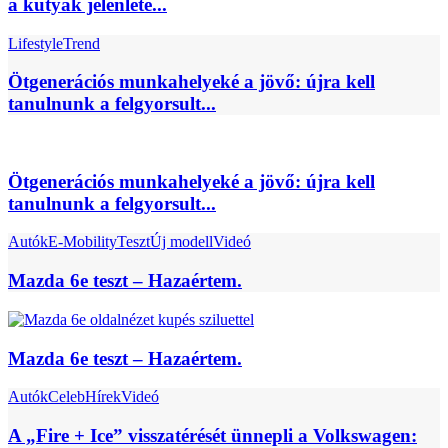
a kutyák jelenléte...
Lifestyle
Trend
Ötgenerációs munkahelyeké a jövő: újra kell
tanulnunk a felgyorsult...
Ötgenerációs munkahelyeké a jövő: újra kell
tanulnunk a felgyorsult...
Autók
E-Mobility
Teszt
Új modell
Videó
Mazda 6e teszt – Hazaértem.
Mazda 6e teszt – Hazaértem.
Autók
Celeb
Hírek
Videó
A „Fire + Ice” visszatérését ünnepli a Volkswagen: