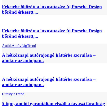
Feketébe öltözött a luxusutazás: új Porsche Design
bőrönd érkezett,...
Feketébe öltözött a luxusutazás: új Porsche Design
bőrönd érkezett,...
Autók
Autóvilág
Trend
A hétköznapi autórajongó háttérbe szorulása –
amikor az autóipar...
A hétköznapi autórajongó háttérbe szorulása –
amikor az autóipar...
Lifestyle
Trend
5 tipp, amitől garantáltan elszáll a tavaszi fáradtság