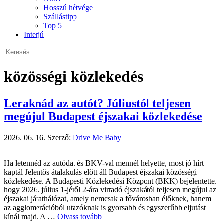
Hosszú hétvége
Szállástipp
Top 5
Interjú
közösségi közlekedés
Leraknád az autót? Júliustól teljesen
megújul Budapest éjszakai közlekedése
2026. 06. 16.
Szerző:
Drive Me Baby
Ha letennéd az autódat és BKV-val mennél helyette, most jó hírt
kaptál Jelentős átalakulás előtt áll Budapest éjszakai közösségi
közlekedése. A Budapesti Közlekedési Központ (BKK) bejelentette,
hogy 2026. július 1-jéről 2-ára virradó éjszakától teljesen megújul az
éjszakai járathálózat, amely nemcsak a fővárosban élőknek, hanem
az agglomerációból utazóknak is gyorsabb és egyszerűbb eljutást
kínál majd. A …
Olvass tovább