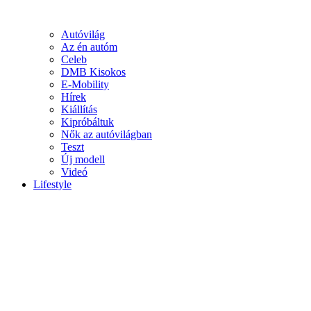
Autóvilág
Az én autóm
Celeb
DMB Kisokos
E-Mobility
Hírek
Kiállítás
Kipróbáltuk
Nők az autóvilágban
Teszt
Új modell
Videó
Lifestyle