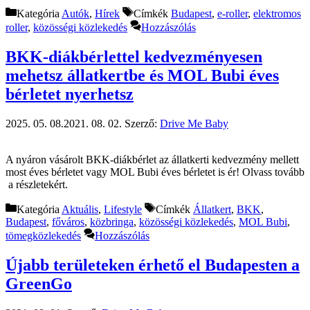
Kategória
Autók
,
Hírek
Címkék
Budapest
,
e-roller
,
elektromos
roller
,
közösségi közlekedés
Hozzászólás
BKK-diákbérlettel kedvezményesen
mehetsz állatkertbe és MOL Bubi éves
bérletet nyerhetsz
2025. 05. 08.
2021. 08. 02.
Szerző:
Drive Me Baby
A nyáron vásárolt BKK-diákbérlet az állatkerti kedvezmény mellett
most éves bérletet vagy MOL Bubi éves bérletet is ér! Olvass tovább
a részletekért.
Kategória
Aktuális
,
Lifestyle
Címkék
Állatkert
,
BKK
,
Budapest
,
főváros
,
közbringa
,
közösségi közlekedés
,
MOL Bubi
,
tömegközlekedés
Hozzászólás
Újabb területeken érhető el Budapesten a
GreenGo