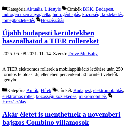
Kategória
Aktuális
,
Lifestyle
Címkék
BKK
,
Budapest
,
hidrogén üzemanyagcella
,
hidrogénhajtás
,
közösségi közlekedés
,
tömegközlekedés
Hozzászólás
Újabb budapesti kerületekben
használhatod a TIER rollereket
2025. 05. 08.
2021. 11. 14.
Szerző:
Drive Me Baby
A TIER elektromos rollerek a mobilapplikáció letöltése után 250
forintos feloldási díj ellenében percenként 50 forintért vehetők
igénybe.
Kategória
Autók
,
Hírek
Címkék
Budapest
,
elektromobilitás
,
elektromos roller
,
közösségi közlekedés
,
mikromobilitás
Hozzászólás
Akár életet is menthetnek a novemberi
bajszos Combino villamosok