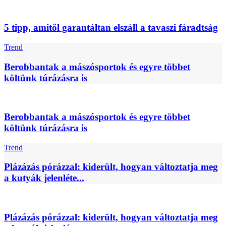
5 tipp, amitől garantáltan elszáll a tavaszi fáradtság
Trend
Berobbantak a mászósportok és egyre többet
költünk túrázásra is
Berobbantak a mászósportok és egyre többet
költünk túrázásra is
Trend
Plázázás pórázzal: kiderült, hogyan változtatja meg
a kutyák jelenléte...
Plázázás pórázzal: kiderült, hogyan változtatja meg