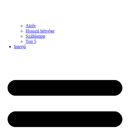
Aktív
Hosszú hétvége
Szállástipp
Top 5
Interjú