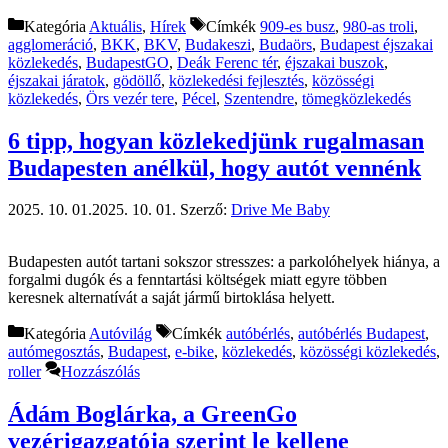
Kategória
Aktuális
,
Hírek
Címkék
909-es busz
,
980-as troli
,
agglomeráció
,
BKK
,
BKV
,
Budakeszi
,
Budaörs
,
Budapest éjszakai
közlekedés
,
BudapestGO
,
Deák Ferenc tér
,
éjszakai buszok
,
éjszakai járatok
,
gödöllő
,
közlekedési fejlesztés
,
közösségi
közlekedés
,
Örs vezér tere
,
Pécel
,
Szentendre
,
tömegközlekedés
6 tipp, hogyan közlekedjünk rugalmasan
Budapesten anélkül, hogy autót vennénk
2025. 10. 01.
2025. 10. 01.
Szerző:
Drive Me Baby
Budapesten autót tartani sokszor stresszes: a parkolóhelyek hiánya, a
forgalmi dugók és a fenntartási költségek miatt egyre többen
keresnek alternatívát a saját jármű birtoklása helyett.
Kategória
Autóvilág
Címkék
autóbérlés
,
autóbérlés Budapest
,
autómegosztás
,
Budapest
,
e-bike
,
közlekedés
,
közösségi közlekedés
,
roller
Hozzászólás
Ádám Boglárka, a GreenGo
vezérigazgatója szerint le kellene