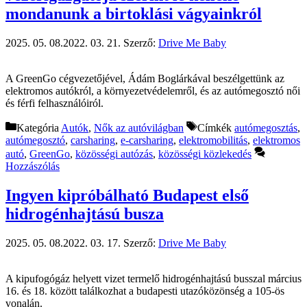
mondanunk a birtoklási vágyainkról
2025. 05. 08.
2022. 03. 21.
Szerző:
Drive Me Baby
A GreenGo cégvezetőjével, Ádám Boglárkával beszélgettünk az
elektromos autókról, a környezetvédelemről, és az autómegosztó női
és férfi felhasználóiról.
Kategória
Autók
,
Nők az autóvilágban
Címkék
autómegosztás
,
autómegosztó
,
carsharing
,
e-carsharing
,
elektromobilitás
,
elektromos
autó
,
GreenGo
,
közösségi autózás
,
közösségi közlekedés
Hozzászólás
Ingyen kipróbálható Budapest első
hidrogénhajtású busza
2025. 05. 08.
2022. 03. 17.
Szerző:
Drive Me Baby
A kipufogógáz helyett vizet termelő hidrogénhajtású busszal március
16. és 18. között találkozhat a budapesti utazóközönség a 105-ös
vonalán.