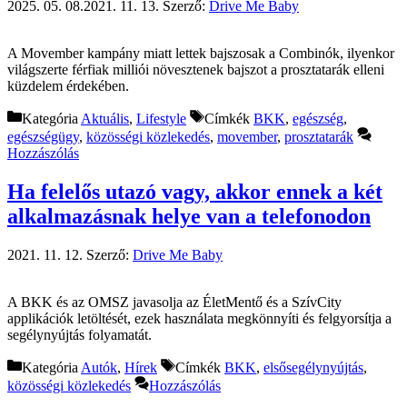
2025. 05. 08.
2021. 11. 13.
Szerző:
Drive Me Baby
A Movember kampány miatt lettek bajszosak a Combinók, ilyenkor
világszerte férfiak milliói növesztenek bajszot a prosztatarák elleni
küzdelem érdekében.
Kategória
Aktuális
,
Lifestyle
Címkék
BKK
,
egészség
,
egészségügy
,
közösségi közlekedés
,
movember
,
prosztatarák
Hozzászólás
Ha felelős utazó vagy, akkor ennek a két
alkalmazásnak helye van a telefonodon
2021. 11. 12.
Szerző:
Drive Me Baby
A BKK és az OMSZ javasolja az ÉletMentő és a SzívCity
applikációk letöltését, ezek használata megkönnyíti és felgyorsítja a
segélynyújtás folyamatát.
Kategória
Autók
,
Hírek
Címkék
BKK
,
elsősegélynyújtás
,
közösségi közlekedés
Hozzászólás