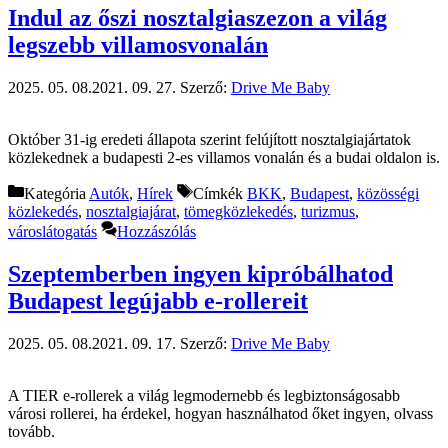
Indul az őszi nosztalgiaszezon a világ
legszebb villamosvonalán
2025. 05. 08.
2021. 09. 27.
Szerző:
Drive Me Baby
Október 31-ig eredeti állapota szerint felújított nosztalgiajártatok
közlekednek a budapesti 2-es villamos vonalán és a budai oldalon is.
Kategória
Autók
,
Hírek
Címkék
BKK
,
Budapest
,
közösségi
közlekedés
,
nosztalgiajárat
,
tömegközlekedés
,
turizmus
,
városlátogatás
Hozzászólás
Szeptemberben ingyen kipróbálhatod
Budapest legújabb e-rollereit
2025. 05. 08.
2021. 09. 17.
Szerző:
Drive Me Baby
A TIER e-rollerek a világ legmodernebb és legbiztonságosabb
városi rollerei, ha érdekel, hogyan használhatod őket ingyen, olvass
tovább.