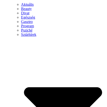
Aktuális
Beauty
Divat
Egészség
Gasztro
Program
Psziché
Sztárhírek