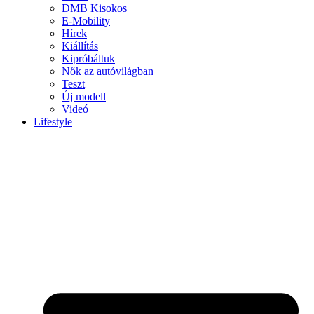
DMB Kisokos
E-Mobility
Hírek
Kiállítás
Kipróbáltuk
Nők az autóvilágban
Teszt
Új modell
Videó
Lifestyle