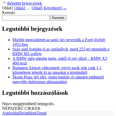
Régebbi bejegyzések
Oldal
1
Oldal
2
…
Oldal
5
Következő
→
Keresés
Keresés
Legutóbbi bejegyzések
Mielőtt megszületett az autó: így tervezték a Ford jövőjét
1952-ben
Száz autó foglalta el az autópályát, majd 225-tel menekült a
BMW M3 sofőrje
A BMW még mindig tudja, mitől jó egy dízel – BMW X3
40d teszt
Budapest Airport változtatott: egyes taxik már csak 1,1
kilométerre tehetik ki az utasokat a termináltól
Škoda Peaq: hét ülés, óriási hatótáv és minden eddiginél
nagyobb elektromos akkumulátor
Legutóbbi hozzászólások
Nincs megjeleníthető bejegyzés.
NÉPSZERŰ CIKKEK
Autóvilág
Divat
Hírek
Trend