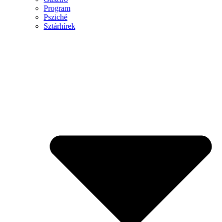
Program
Psziché
Sztárhírek