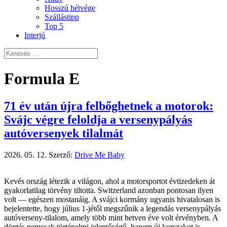
Hosszú hétvége
Szállástipp
Top 5
Interjú
Formula E
71 év után újra felbőghetnek a motorok:
Svájc végre feloldja a versenypályás
autóversenyek tilalmát
2026. 05. 12.
Szerző:
Drive Me Baby
Kevés ország létezik a világon, ahol a motorsportot évtizedeken át
gyakorlatilag törvény tiltotta. Switzerland azonban pontosan ilyen
volt — egészen mostanáig. A svájci kormány ugyanis hivatalosan is
bejelentette, hogy július 1-jétől megszűnik a legendás versenypályás
autóverseny-tilalom, amely több mint hetven éve volt érvényben. A
döntés nemcsak történelmi jelentőségű, hanem új korszakot is