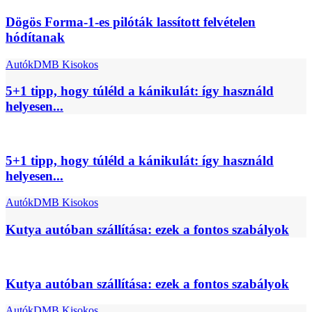
Dögös Forma-1-es pilóták lassított felvételen
hódítanak
Autók
DMB Kisokos
5+1 tipp, hogy túléld a kánikulát: így használd
helyesen...
5+1 tipp, hogy túléld a kánikulát: így használd
helyesen...
Autók
DMB Kisokos
Kutya autóban szállítása: ezek a fontos szabályok
Kutya autóban szállítása: ezek a fontos szabályok
Autók
DMB Kisokos