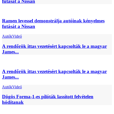
futását a Nissan
Ramen levessel demonstrálja autóinak kényelmes
futását a Nissan
Autók
Videó
A rendőrök ittas vezetésért kapcsolták le a magyar
James...
A rendőrök ittas vezetésért kapcsolták le a magyar
James...
Autók
Videó
Dögös Forma-1-es pilóták lassított felvételen
hódítanak