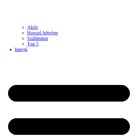
Aktív
Hosszú hétvége
Szállástipp
Top 5
Interjú