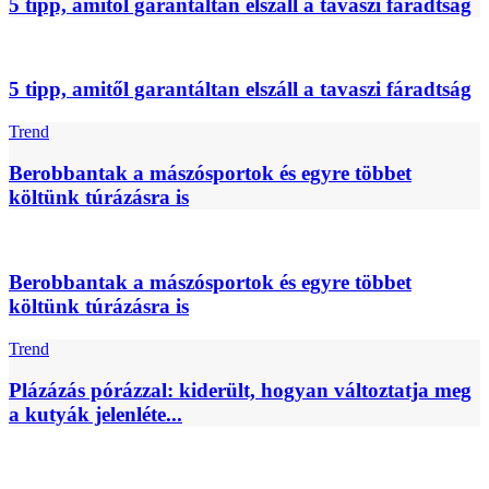
5 tipp, amitől garantáltan elszáll a tavaszi fáradtság
5 tipp, amitől garantáltan elszáll a tavaszi fáradtság
Trend
Berobbantak a mászósportok és egyre többet
költünk túrázásra is
Berobbantak a mászósportok és egyre többet
költünk túrázásra is
Trend
Plázázás pórázzal: kiderült, hogyan változtatja meg
a kutyák jelenléte...