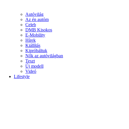
Autóvilág
Az én autóm
Celeb
DMB Kisokos
E-Mobility
Hírek
Kiállítás
Kipróbáltuk
Nők az autóvilágban
Teszt
Új modell
Videó
Lifestyle