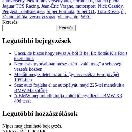
autóverseny
,
elektromos versenyautó
,
Formula E
,
francia pilóta
,
Jaguar TCS Racing
,
Jean-Éric Vergne
,
motorsport
,
Nick Cassidy
,
Peugeot TotalEnergies
,
Super Formula
,
Super GT
,
Toro Rosso
,
új-
zélandi pilóta
,
versenycsapat
,
villanyautó
,
WEC
Keresés
Keresés
Legutóbbi bejegyzések
Uncsi, de biztos hogy elvisz A-ból B-be: Ex-flottás Kia Rio-t
teszteltünk
Nem csak gyorsabban mész: ezért „vakít meg” a sebesség
vezetés közben
Mielőtt megszületett az autó: így tervezték a Ford jövőjét
1952-ben
Száz autó foglalta el az autópályát, majd 225-tel menekült a
BMW M3 sofőrje
A BMW még mindig tudja, mitől jó egy dízel – BMW X3
40d teszt
Legutóbbi hozzászólások
Nincs megjeleníthető bejegyzés.
NÉPSZERŰ CIKKEK