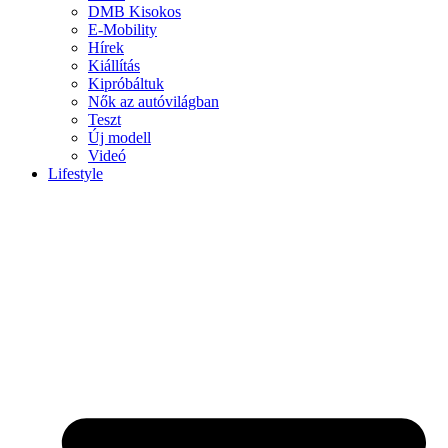
DMB Kisokos
E-Mobility
Hírek
Kiállítás
Kipróbáltuk
Nők az autóvilágban
Teszt
Új modell
Videó
Lifestyle