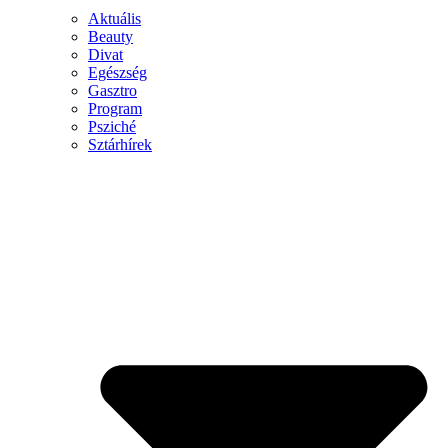
Aktuális
Beauty
Divat
Egészség
Gasztro
Program
Psziché
Sztárhírek