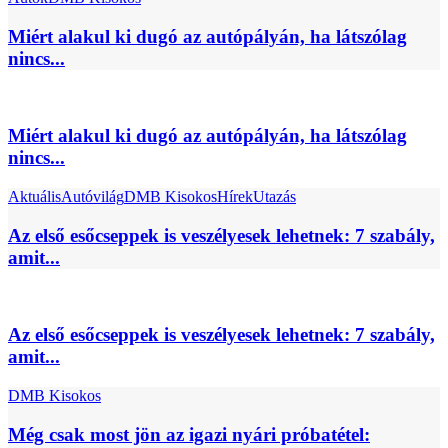
Miért alakul ki dugó az autópályán, ha látszólag
nincs...
Miért alakul ki dugó az autópályán, ha látszólag
nincs...
Aktuális
Autóvilág
DMB Kisokos
Hírek
Utazás
Az első esőcseppek is veszélyesek lehetnek: 7 szabály,
amit...
Az első esőcseppek is veszélyesek lehetnek: 7 szabály,
amit...
DMB Kisokos
Még csak most jön az igazi nyári próbatétel: