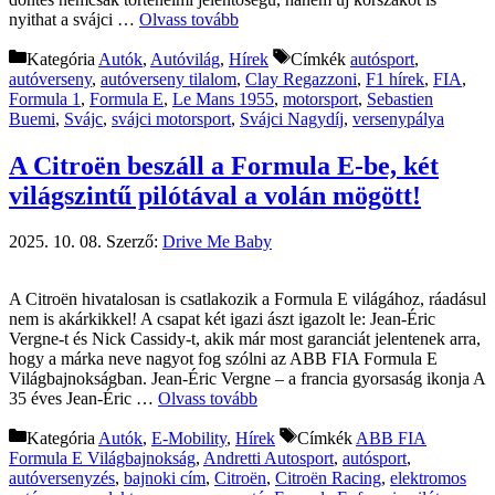
nyithat a svájci …
Olvass tovább
Kategória
Autók
,
Autóvilág
,
Hírek
Címkék
autósport
,
autóverseny
,
autóverseny tilalom
,
Clay Regazzoni
,
F1 hírek
,
FIA
,
Formula 1
,
Formula E
,
Le Mans 1955
,
motorsport
,
Sebastien
Buemi
,
Svájc
,
svájci motorsport
,
Svájci Nagydíj
,
versenypálya
A Citroën beszáll a Formula E-be, két
világszintű pilótával a volán mögött!
2025. 10. 08.
Szerző:
Drive Me Baby
A Citroën hivatalosan is csatlakozik a Formula E világához, ráadásul
nem is akárkikkel! A csapat két igazi ászt igazolt le: Jean-Éric
Vergne-t és Nick Cassidy-t, akik már most garanciát jelentenek arra,
hogy a márka neve nagyot fog szólni az ABB FIA Formula E
Világbajnokságban. Jean-Éric Vergne – a francia gyorsaság ikonja A
35 éves Jean-Éric …
Olvass tovább
Kategória
Autók
,
E-Mobility
,
Hírek
Címkék
ABB FIA
Formula E Világbajnokság
,
Andretti Autosport
,
autósport
,
autóversenyzés
,
bajnoki cím
,
Citroën
,
Citroën Racing
,
elektromos