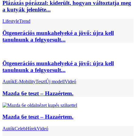
Plázázás pórázzal: kiderült, hogyan változtatja meg
a kutyák jelenléte...
Lifestyle
Trend
Ötgenerációs munkahelyeké a jövő: újra kell
tanulnunk a felgyorsult...
Ötgenerációs munkahelyeké a jövő: újra kell
tanulnunk a felgyorsult...
Autók
E-Mobility
Teszt
Új modell
Videó
Mazda 6e teszt – Hazaértem.
Mazda 6e teszt – Hazaértem.
Autók
Celeb
Hírek
Videó