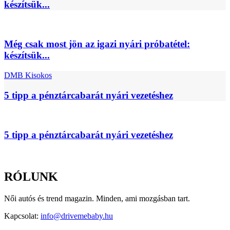
készítsük...
Még csak most jön az igazi nyári próbatétel:
készítsük...
DMB Kisokos
5 tipp a pénztárcabarát nyári vezetéshez
5 tipp a pénztárcabarát nyári vezetéshez
RÓLUNK
Női autós és trend magazin. Minden, ami mozgásban tart.
Kapcsolat:
info@drivemebaby.hu