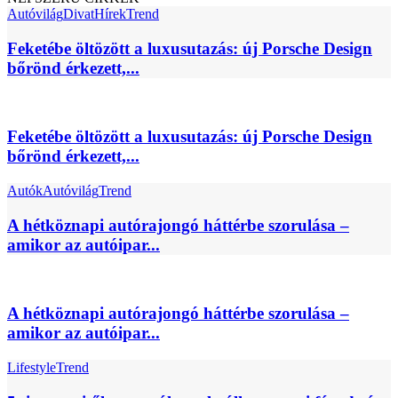
Autóvilág
Divat
Hírek
Trend
Feketébe öltözött a luxusutazás: új Porsche Design
bőrönd érkezett,...
Feketébe öltözött a luxusutazás: új Porsche Design
bőrönd érkezett,...
Autók
Autóvilág
Trend
A hétköznapi autórajongó háttérbe szorulása –
amikor az autóipar...
A hétköznapi autórajongó háttérbe szorulása –
amikor az autóipar...
Lifestyle
Trend