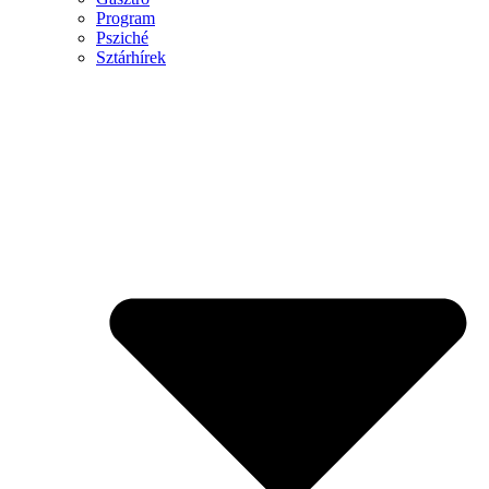
Program
Psziché
Sztárhírek