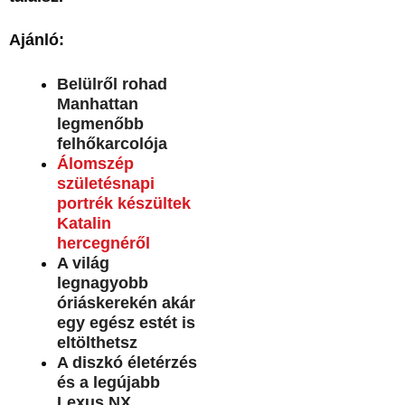
Ajánló:
Belülről rohad
Manhattan
legmenőbb
felhőkarcolója
Álomszép
születésnapi
portrék készültek
Katalin
hercegnéről
A világ
legnagyobb
óriáskerekén akár
egy egész estét is
eltölthetsz
A diszkó életérzés
és a legújabb
Lexus NX