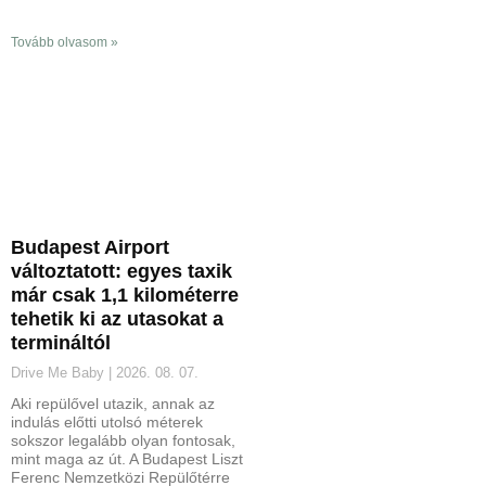
Tovább olvasom »
Budapest Airport
változtatott: egyes taxik
már csak 1,1 kilométerre
tehetik ki az utasokat a
termináltól
Drive Me Baby
2026. 08. 07.
Aki repülővel utazik, annak az
indulás előtti utolsó méterek
sokszor legalább olyan fontosak,
mint maga az út. A Budapest Liszt
Ferenc Nemzetközi Repülőtérre