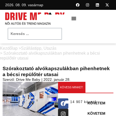
2026. 08. 09. vasárnap
Kezdőlap >
Szállástipp
,
Utazás
> Szórakoztató alvókapszulákban pihenhetnek a bécsi
repülőtér utasai
Szórakoztató alvókapszulákban pihenhetnek
a bécsi repülőtér utasai
Szerző:
Drive Me Baby
|
2022. január 28.
KÖVESS MINKET:
14 907 követő
KÖVETEM
KÖVETEM