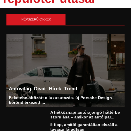
NÉPSZERŰ CIKKEK
Autóvilág
Divat
Hírek
Trend
Feketébe öltözött a luxusutazás: új Porsche Design
bőrönd érkezett,...
A hétköznapi autórajongó háttérbe
szorulása – amikor az autóipar...
5 tipp, amitől garantáltan elszáll a
tavaszi fáradtság