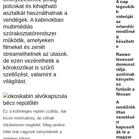
A nap
polcokat és kihajtható
legcukib
b
asztalkát használhatnak a
videóját
vendégek. A kabinokban
az
multimédiás
orlandói
rendőrsé
szórakoztatórendszer
g
működik, amelyeken
készített
e
filmeket és zenét
streamelhetnek az utasok,
Ramen
levessel
de ezen vezérelhetik a
demonst
kórokozókat is szűrő
rálja
szellőzést, valamint a
autóinak
kényelm
világítást.
es
futását a
Nissan
A
rendőrök
Ez a különleges reptéri szállás, bár
ittas
vezetésé
kicsit minimalista, de célnak
rt
tökéletesen megfelel, főleg amikor
kapcsolt
ák le a
több órát vagyunk kénytelenek a
magyar
reptéren tölteni