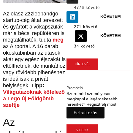
4776 követő
Az olasz Zzzleepandgo
KÖVETEM
startup-cég által tervezett
és gyártott alvókapszulák
271 követő
már a bécsi repülőtéren is
KÖVETEM
megtalálhatók, tudta
meg
az Airportal. A 16 darab
34 követő
okoskabinban az utasok
akár egy egész éjszakát is
HÍRLEVÉL
eltölthetnek, de munkához
vagy rövidebb pihenéshez
is ideálisak a privát
helyiségek.
Tipp:
Promóció
Világutazóknak kötelező
Szeretnéd személyesen
a Lego új Földgömb
megkapni a legérdekesebb
híreinket? Regisztrálj most!
szettje
Feliratkozás
Az
VIDEÓK