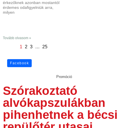
érkezőknek azonban mostantól
érdemes odafigyelniük arra,
milyen
Tovább olvasom »
1
2
3
…
25
Facebook
Promóció
Szórakoztató
alvókapszulákban
pihenhetnek a bécsi
repülőtér utasai