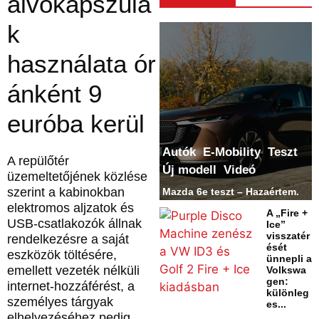
alvókapszulá
k
használata ór
ánként 9
euróba kerül
Autók
E-Mobility
Teszt
A repülőtér
Új modell
Videó
üzemeltetőjének közlése
szerint a kabinokban
Mazda 6e teszt – Hazaértem.
elektromos aljzatok és
A „Fire +
USB-csatlakozók állnak
Ice”
visszatér
rendelkezésre a saját
ését
eszközök töltésére,
ünnepli a
emellett vezeték nélküli
Volkswa
gen:
internet-hozzáférést, a
különleg
személyes tárgyak
es...
elhelyezéséhez pedig