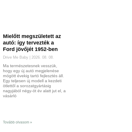
Mielőtt megszületett az
autó: így tervezték a
Ford jövőjét 1952-ben
Drive Me Baby
2026. 08. 08.
Ma természetesnek vesszük,
hogy egy új autó megjelenése
mögött évekig tartó fejlesztés áll.
Egy teljesen új modell a kezdeti
ötlettől a sorozatgyártásig
nagyjából négy-öt év alatt jut el, a
vásárló
Tovább olvasom »