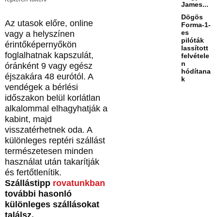
James...
Dögös
Az utasok előre, online
Forma-1-
es
vagy a helyszínen
pilóták
érintőképernyőkön
lassított
foglalhatnak kapszulát,
felvétele
n
óránként 9 vagy egész
hódítana
éjszakára 48 eurótól. A
k
vendégek a bérlési
időszakon belül korlátlan
alkalommal elhagyhatják a
kabint, majd
visszatérhetnek oda. A
különleges reptéri szállást
természetesen minden
használat után takarítják
és fertőtlenítik.
Szállástipp
rovatunkban
további hasonló
különleges szállásokat
találsz.