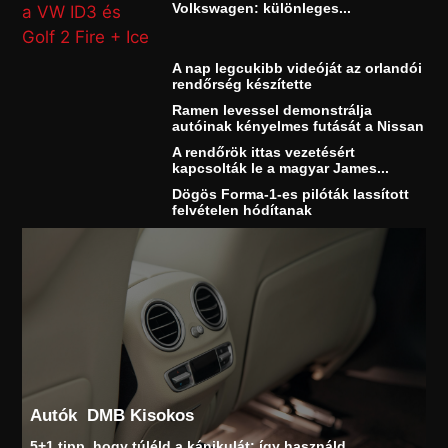
Volkswagen: különleges...
A nap legcukibb videóját az orlandói
rendőrség készítette
Ramen levessel demonstrálja
autóinak kényelmes futását a Nissan
A rendőrök ittas vezetésért
kapcsolták le a magyar James...
Dögös Forma-1-es pilóták lassított
felvételen hódítanak
Autók
DMB Kisokos
5+1 tipp, hogy túléld a kánikulát: így használd