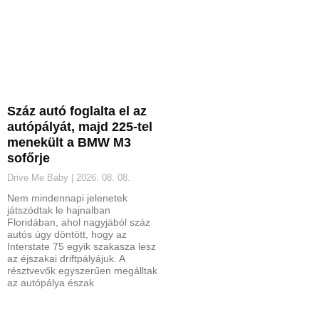
Száz autó foglalta el az
autópályát, majd 225-tel
menekült a BMW M3
sofőrje
Drive Me Baby
2026. 08. 08.
Nem mindennapi jelenetek
játszódtak le hajnalban
Floridában, ahol nagyjából száz
autós úgy döntött, hogy az
Interstate 75 egyik szakasza lesz
az éjszakai driftpályájuk. A
résztvevők egyszerűen megálltak
az autópálya észak