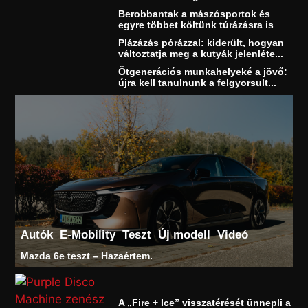
Berobbantak a mászósportok és
egyre többet költünk túrázásra is
Plázázás pórázzal: kiderült, hogyan
változtatja meg a kutyák jelenléte...
Ötgenerációs munkahelyeké a jövő:
újra kell tanulnunk a felgyorsult...
Autók
E-Mobility
Teszt
Új modell
Videó
Mazda 6e teszt – Hazaértem.
A „Fire + Ice” visszatérését ünnepli a