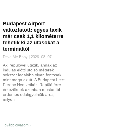
Budapest Airport
változtatott: egyes taxik
már csak 1,1 kilométerre
tehetik ki az utasokat a
termináltól
Drive Me Baby
2026. 08. 07.
Aki repülővel utazik, annak az
indulás előtti utolsó méterek
sokszor legalább olyan fontosak,
mint maga az út. A Budapest Liszt
Ferenc Nemzetközi Repülőtérre
érkezőknek azonban mostantól
érdemes odafigyelniük arra,
milyen
Tovább olvasom »