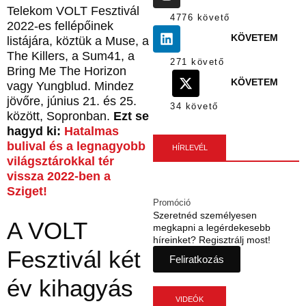
Telekom VOLT Fesztivál
4776 követő
2022-es fellépőinek
KÖVETEM
listájára, köztük a Muse, a
The Killers, a Sum41, a
271 követő
Bring Me The Horizon
KÖVETEM
vagy Yungblud. Mindez
jövőre, június 21. és 25.
34 követő
között, Sopronban.
Ezt se
hagyd ki:
Hatalmas
bulival és a legnagyobb
HÍRLEVÉL
világsztárokkal tér
vissza 2022-ben a
Sziget!
Promóció
Szeretnéd személyesen
A VOLT
megkapni a legérdekesebb
híreinket? Regisztrálj most!
Fesztivál két
Feliratkozás
év kihagyás
VIDEÓK