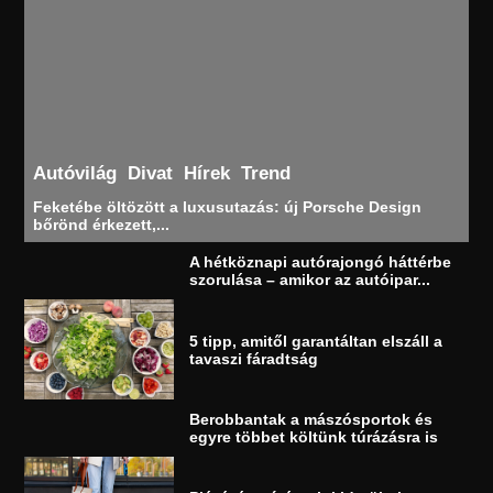
Autóvilág
Divat
Hírek
Trend
Feketébe öltözött a luxusutazás: új Porsche Design
bőrönd érkezett,...
A hétköznapi autórajongó háttérbe
szorulása – amikor az autóipar...
5 tipp, amitől garantáltan elszáll a
tavaszi fáradtság
Berobbantak a mászósportok és
egyre többet költünk túrázásra is