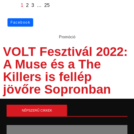
1
2
3
…
25
Facebook
Promóció
VOLT Fesztivál 2022:
A Muse és a The
Killers is fellép
jövőre Sopronban
NÉPSZERŰ CIKKEK