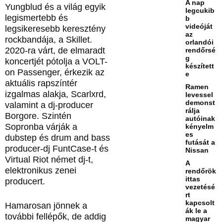
A nap
Yungblud és a világ egyik
legcukib
legismertebb és
b
videóját
legsikeresebb keresztény
az
rockbandája, a Skillet.
orlandói
2020-ra várt, de elmaradt
rendőrsé
g
koncertjét pótolja a VOLT-
készített
on Passenger, érkezik az
e
aktuális rapszíntér
Ramen
izgalmas alakja, Scarlxrd,
levessel
demonst
valamint a dj-producer
rálja
Borgore. Szintén
autóinak
Sopronba várják a
kényelm
es
dubstep és drum and bass
futását a
producer-dj FuntCase-t és
Nissan
Virtual Riot német dj-t,
A
elektronikus zenei
rendőrök
ittas
producert.
vezetésé
rt
kapcsolt
Hamarosan jönnek a
ák le a
további fellépők, de addig
magyar