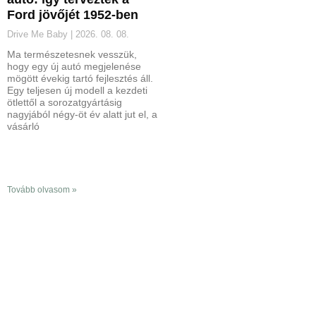
Ford jövőjét 1952-ben
Drive Me Baby
2026. 08. 08.
Ma természetesnek vesszük,
hogy egy új autó megjelenése
mögött évekig tartó fejlesztés áll.
Egy teljesen új modell a kezdeti
ötlettől a sorozatgyártásig
nagyjából négy-öt év alatt jut el, a
vásárló
Tovább olvasom »