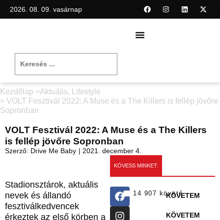
2026. 08. 09. vasárnap
Kezdőlap >
Aktuális
,
Lifestyle
> VOLT Fesztivál 2022: A Muse és a The Killers is fellép jövőre
Sopronban
VOLT Fesztivál 2022: A Muse és a The Killers
is fellép jövőre Sopronban
Szerző:
Drive Me Baby
|
2021. december 4.
KÖVESS MINKET:
Stadionsztárok, aktuális
14 907 követő
nevek és állandó
KÖVETEM
fesztiválkedvencek
KÖVETEM
érkeztek az első körben a