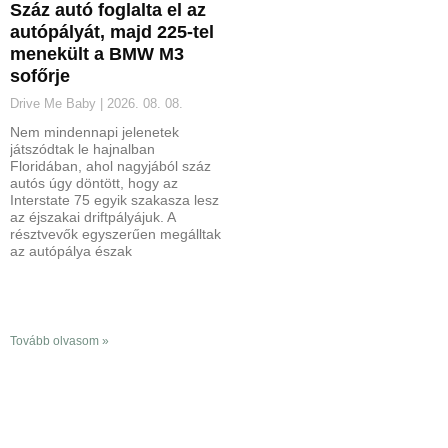
Száz autó foglalta el az
autópályát, majd 225-tel
menekült a BMW M3
sofőrje
Drive Me Baby
2026. 08. 08.
Nem mindennapi jelenetek
játszódtak le hajnalban
Floridában, ahol nagyjából száz
autós úgy döntött, hogy az
Interstate 75 egyik szakasza lesz
az éjszakai driftpályájuk. A
résztvevők egyszerűen megálltak
az autópálya észak
Tovább olvasom »