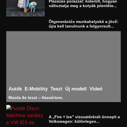
Plázázás pórázzal: kiderült, hogyan
változtatja meg a kutyák jelenléte...
Ötgenerációs munkahelyeké a jövő:
újra kell tanulnunk a felgyorsult...
Autók
E-Mobility
Teszt
Új modell
Videó
Mazda 6e teszt – Hazaértem.
A „Fire + Ice” visszatérését ünnepli a
Volkswagen: különleges...