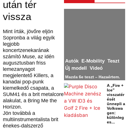
után tér
vissza
Mint írták, jövőre eljön
Sopronba a világ egyik
legjobb
koncertzenekarának
számító Muse, az idén
Autók
E-Mobility
Teszt
augusztusban friss
Új modell
Videó
lemezanyagot
megjelentető Killers, a
Mazda 6e teszt – Hazaértem.
kanadai pop-punk
A „Fire +
kiemelkedő csapata, a
Ice”
SUM41 és a brit metalcore
visszatér
ését
alakulat, a Bring Me the
ünnepli a
Horizon.
Volkswa
Jön továbbá a
gen:
különleg
multiinstrumentalista brit
es...
énekes-dalszerző