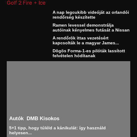
A nap legcukibb videóját az orlandói
rendőrség készítette
Ramen levessel demonstrálja
autóinak kényelmes futását a Nissan
A rendőrök ittas vezetésért
kapcsolták le a magyar James...
Dögös Forma-1-es pilóták lassított
felvételen hódítanak
Autók
DMB Kisokos
5+1 tipp, hogy túléld a kánikulát: így használd
helyesen...