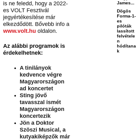
is ne feledd, hogy a 2022-
James...
es VOLT Fesztivál
Dögös
Forma-1-
jegyértékesítése már
es
elkezdődött. Bővebb info a
pilóták
www.volt.hu
oldalon.
lassított
felvétele
n
Az alábbi programok is
hódítana
k
érdekelhetnek:
A tinilányok
kedvence végre
Magyarországon
ad koncertet
Sting jövő
tavasszal ismét
Magyarországon
koncertezik
Jön a Doktor
Szöszi Musical, a
kutyakiképzők már