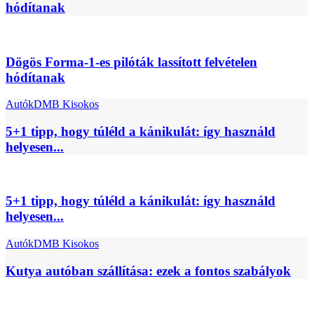
hódítanak
Dögös Forma-1-es pilóták lassított felvételen
hódítanak
Autók
DMB Kisokos
5+1 tipp, hogy túléld a kánikulát: így használd
helyesen...
5+1 tipp, hogy túléld a kánikulát: így használd
helyesen...
Autók
DMB Kisokos
Kutya autóban szállítása: ezek a fontos szabályok