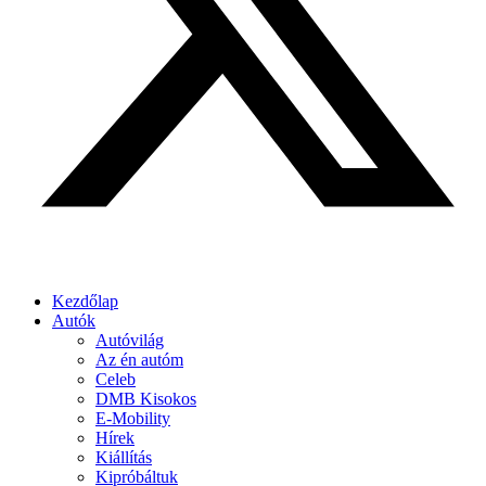
Kezdőlap
Autók
Autóvilág
Az én autóm
Celeb
DMB Kisokos
E-Mobility
Hírek
Kiállítás
Kipróbáltuk