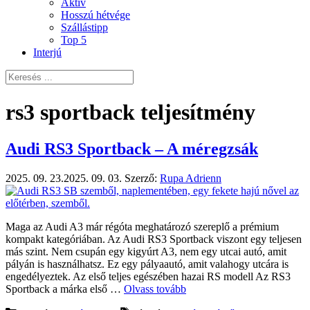
Aktív
Hosszú hétvége
Szállástipp
Top 5
Interjú
rs3 sportback teljesítmény
Audi RS3 Sportback – A méregzsák
2025. 09. 23.
2025. 09. 03.
Szerző:
Rupa Adrienn
Maga az Audi A3 már régóta meghatározó szereplő a prémium
kompakt kategóriában. Az Audi RS3 Sportback viszont egy teljesen
más szint. Nem csupán egy kigyúrt A3, nem egy utcai autó, amit
pályán is használhatsz. Ez egy pályaautó, amit valahogy utcára is
engedélyeztek. Az első teljes egészében hazai RS modell Az RS3
Sportback a márka első …
Olvass tovább