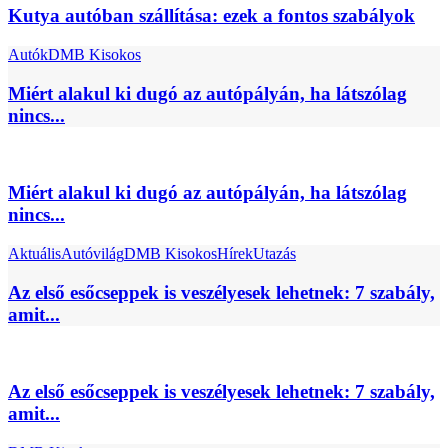
Kutya autóban szállítása: ezek a fontos szabályok
Autók
DMB Kisokos
Miért alakul ki dugó az autópályán, ha látszólag
nincs...
Miért alakul ki dugó az autópályán, ha látszólag
nincs...
Aktuális
Autóvilág
DMB Kisokos
Hírek
Utazás
Az első esőcseppek is veszélyesek lehetnek: 7 szabály,
amit...
Az első esőcseppek is veszélyesek lehetnek: 7 szabály,
amit...