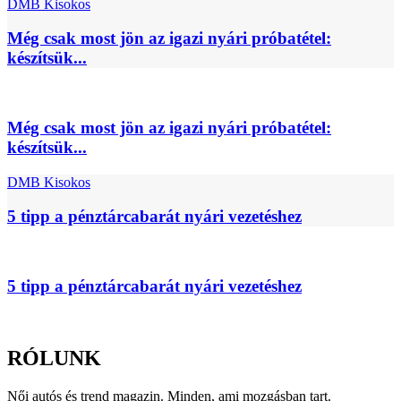
DMB Kisokos
Még csak most jön az igazi nyári próbatétel:
készítsük...
Még csak most jön az igazi nyári próbatétel:
készítsük...
DMB Kisokos
5 tipp a pénztárcabarát nyári vezetéshez
5 tipp a pénztárcabarát nyári vezetéshez
RÓLUNK
Női autós és trend magazin. Minden, ami mozgásban tart.