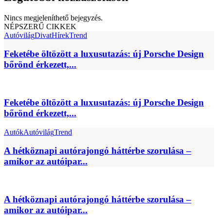
Nincs megjeleníthető bejegyzés.
NÉPSZERŰ CIKKEK
Autóvilág
Divat
Hírek
Trend
Feketébe öltözött a luxusutazás: új Porsche Design
bőrönd érkezett,...
Feketébe öltözött a luxusutazás: új Porsche Design
bőrönd érkezett,...
Autók
Autóvilág
Trend
A hétköznapi autórajongó háttérbe szorulása –
amikor az autóipar...
A hétköznapi autórajongó háttérbe szorulása –
amikor az autóipar...