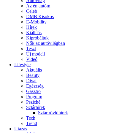
Autóvilág
Az én autóm
Celeb
DMB Kisokos
E-Mobility
Hírek
Kiállítás
Kipróbáltuk
Nők az autóvilágban
Teszt
Új modell
Videó
Lifestyle
Aktuális
Beauty
Divat
Egészség
Gasztro
Program
Psziché
Sztárhírek
Sztár rövidhírek
Tech
Trend
Utazás