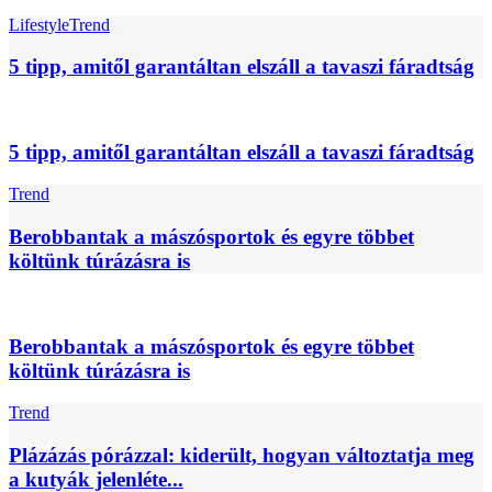
Lifestyle
Trend
5 tipp, amitől garantáltan elszáll a tavaszi fáradtság
5 tipp, amitől garantáltan elszáll a tavaszi fáradtság
Trend
Berobbantak a mászósportok és egyre többet
költünk túrázásra is
Berobbantak a mászósportok és egyre többet
költünk túrázásra is
Trend
Plázázás pórázzal: kiderült, hogyan változtatja meg
a kutyák jelenléte...