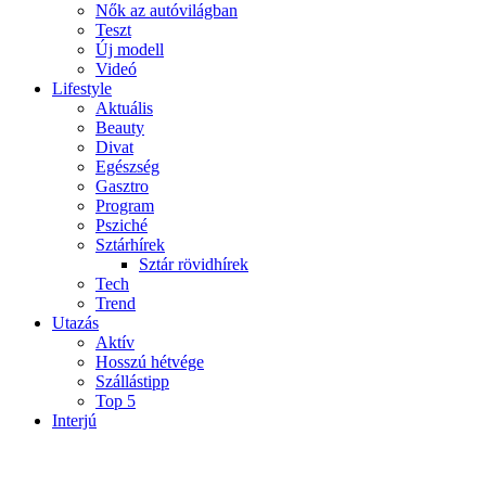
Nők az autóvilágban
Teszt
Új modell
Videó
Lifestyle
Aktuális
Beauty
Divat
Egészség
Gasztro
Program
Psziché
Sztárhírek
Sztár rövidhírek
Tech
Trend
Utazás
Aktív
Hosszú hétvége
Szállástipp
Top 5
Interjú