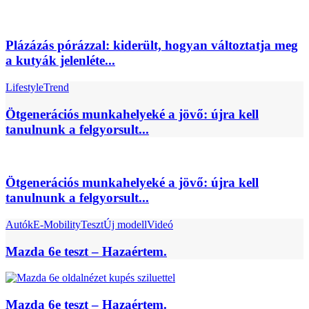
Plázázás pórázzal: kiderült, hogyan változtatja meg
a kutyák jelenléte...
Lifestyle
Trend
Ötgenerációs munkahelyeké a jövő: újra kell
tanulnunk a felgyorsult...
Ötgenerációs munkahelyeké a jövő: újra kell
tanulnunk a felgyorsult...
Autók
E-Mobility
Teszt
Új modell
Videó
Mazda 6e teszt – Hazaértem.
Mazda 6e teszt – Hazaértem.