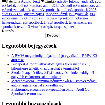
Kategória
Autók
,
Teszt
Címkék
adaptív futómű
,
audi rs3
,
audi
rs3 belső
,
audi rs3 komfort
,
audi rs3 külső
,
audi rs3 motorsport
,
audi
rs3 műszaki adatok
,
audi rs3 sportback
,
audi rs3 sportback 2025
,
audi rs3 vs a3
,
quattro hajtás
,
rs sportfutómű
,
rs3 gyorsulás
,
rs3
infotainment
,
rs3 lms tcr
,
rs3 nürburgring rekord
,
rs3 sonos
hangrendszer
,
rs3 sportback ár
,
rs3 sportback teljesítmény
,
rs3
sportback teszt
,
rs3 virtual cockpit
,
torque splitter
Keresés
Keresés
Legutóbbi bejegyzések
A BMW még mindig tudja, mitől jó egy dízel – BMW X3
40d teszt
Budapest Airport változtatott: egyes taxik már csak 1,1
kilométerre tehetik ki az utasokat a termináltól
Škoda Peaq: hét ülés, óriási hatótáv és minden eddiginél
nagyobb elektromos akkumulátor
Mercedes-Benz Prémium Bónusz: akár 6% kedvezmény új
autóra, árgaranciával a kiszállításig
Elektromos, elegáns és elképesztően okos – Audi Q6
Sportback e-tron teszt
Legutóbbi hozzászólások