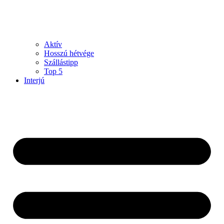
Aktív
Hosszú hétvége
Szállástipp
Top 5
Interjú