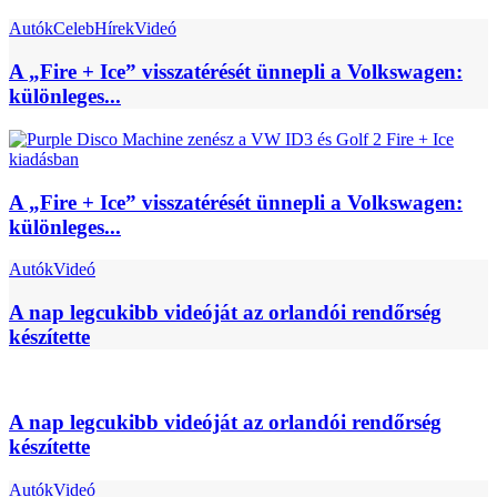
Autók
Celeb
Hírek
Videó
A „Fire + Ice” visszatérését ünnepli a Volkswagen:
különleges...
A „Fire + Ice” visszatérését ünnepli a Volkswagen:
különleges...
Autók
Videó
A nap legcukibb videóját az orlandói rendőrség
készítette
A nap legcukibb videóját az orlandói rendőrség
készítette
Autók
Videó