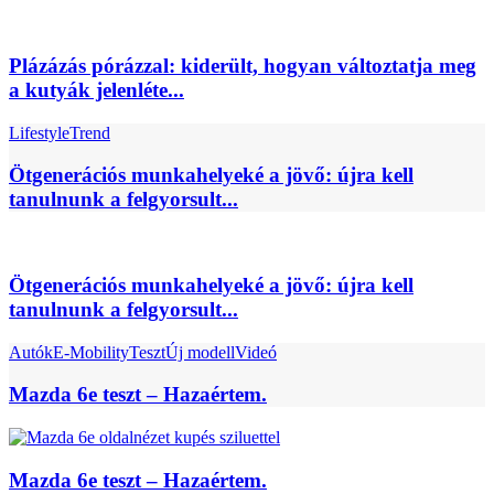
Plázázás pórázzal: kiderült, hogyan változtatja meg
a kutyák jelenléte...
Lifestyle
Trend
Ötgenerációs munkahelyeké a jövő: újra kell
tanulnunk a felgyorsult...
Ötgenerációs munkahelyeké a jövő: újra kell
tanulnunk a felgyorsult...
Autók
E-Mobility
Teszt
Új modell
Videó
Mazda 6e teszt – Hazaértem.
Mazda 6e teszt – Hazaértem.