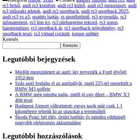
rs3 belső
,
audi rs3 komfort
,
audi rs3 külső
,
audi rs3 motorsport
,
audi
rs3 műszaki adatok
,
audi rs3 sportback
,
audi rs3 sportback 2025
,
audi rs3 vs a3
,
quattro hajtás
,
rs sportfutómű
,
rs3 gyorsulás
,
rs3
infotainment
,
rs3 lms tcr
,
rs3 nürburgring rekord
,
rs3 sonos
hangrendszer
,
rs3 sportback ár
,
rs3 sportback teljesítmény
,
rs3
sportback teszt
,
rs3 virtual cockpit
,
torque splitter
Keresés
Keresés
Legutóbbi bejegyzések
Mielőtt megszületett az autó: így tervezték a Ford jövőjét
1952-ben
Száz autó foglalta el az autópályát, majd 225-tel menekült a
BMW M3 sofőrje
A BMW még mindig tudja, mitől jó egy dízel – BMW X3
40d teszt
Budapest Airport változtatott: egyes taxik már csak 1,1
kilométerre tehetik ki az utasokat a termináltól
Škoda Peaq: hét ülés, óriási hatótáv és minden eddiginél
nagyobb elektromos akkumulátor
Legutóbbi hozzászólások