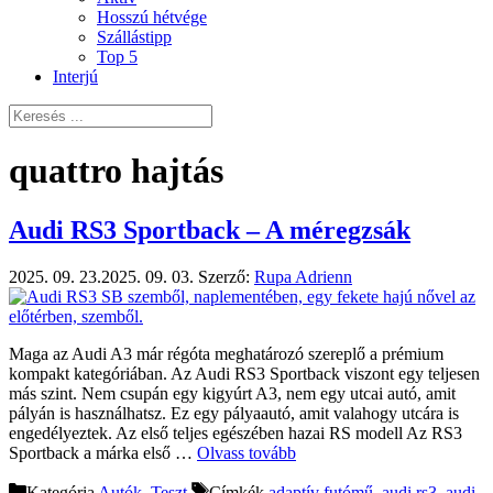
Hosszú hétvége
Szállástipp
Top 5
Interjú
quattro hajtás
Audi RS3 Sportback – A méregzsák
2025. 09. 23.
2025. 09. 03.
Szerző:
Rupa Adrienn
Maga az Audi A3 már régóta meghatározó szereplő a prémium
kompakt kategóriában. Az Audi RS3 Sportback viszont egy teljesen
más szint. Nem csupán egy kigyúrt A3, nem egy utcai autó, amit
pályán is használhatsz. Ez egy pályaautó, amit valahogy utcára is
engedélyeztek. Az első teljes egészében hazai RS modell Az RS3
Sportback a márka első …
Olvass tovább
Kategória
Autók
,
Teszt
Címkék
adaptív futómű
,
audi rs3
,
audi