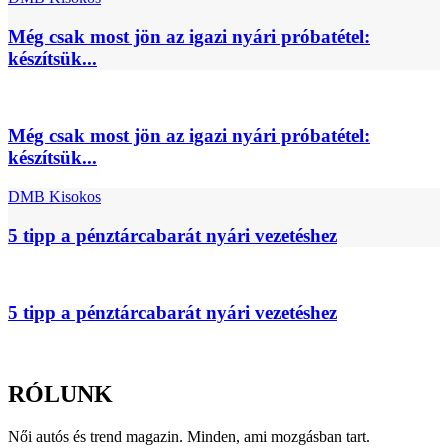
Még csak most jön az igazi nyári próbatétel:
készítsük...
Még csak most jön az igazi nyári próbatétel:
készítsük...
DMB Kisokos
5 tipp a pénztárcabarát nyári vezetéshez
5 tipp a pénztárcabarát nyári vezetéshez
RÓLUNK
Női autós és trend magazin. Minden, ami mozgásban tart.