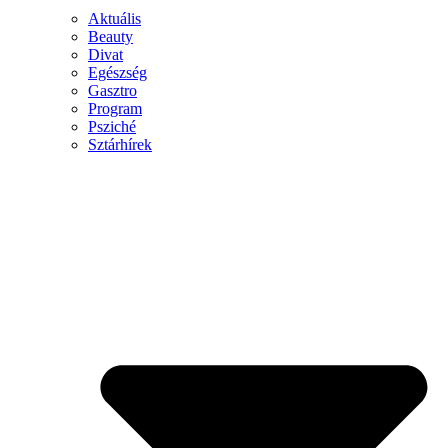
Aktuális
Beauty
Divat
Egészség
Gasztro
Program
Psziché
Sztárhírek