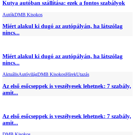
Kutya autóban szállítása: ezek a fontos szabályok
Autók
DMB Kisokos
Miért alakul ki dugó az autópályán, ha látszólag
nincs...
Miért alakul ki dugó az autópályán, ha látszólag
nincs...
Aktuális
Autóvilág
DMB Kisokos
Hírek
Utazás
Az első esőcseppek is veszélyesek lehetnek: 7 szabály,
amit...
Az első esőcseppek is veszélyesek lehetnek: 7 szabály,
amit...
DMB Kisokos