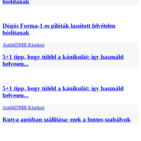
hódítanak
Dögös Forma-1-es pilóták lassított felvételen
hódítanak
Autók
DMB Kisokos
5+1 tipp, hogy túléld a kánikulát: így használd
helyesen...
5+1 tipp, hogy túléld a kánikulát: így használd
helyesen...
Autók
DMB Kisokos
Kutya autóban szállítása: ezek a fontos szabályok