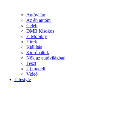
Autóvilág
Az én autóm
Celeb
DMB Kisokos
E-Mobility
Hírek
Kiállítás
Kipróbáltuk
Nők az autóvilágban
Teszt
Új modell
Videó
Lifestyle