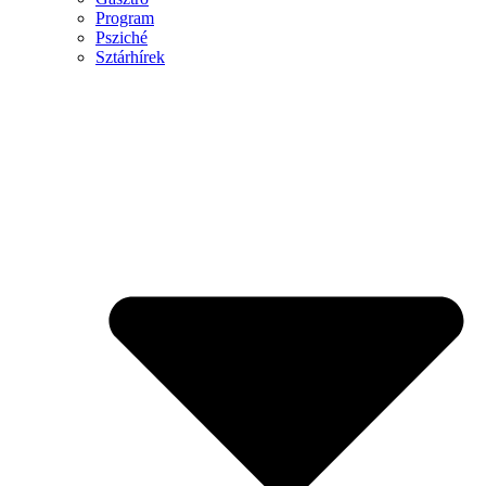
Program
Psziché
Sztárhírek