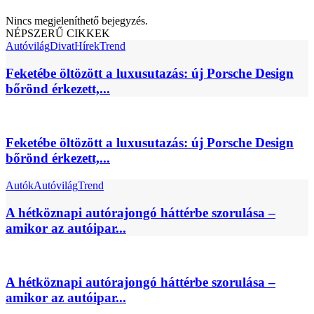
Nincs megjeleníthető bejegyzés.
NÉPSZERŰ CIKKEK
Autóvilág
Divat
Hírek
Trend
Feketébe öltözött a luxusutazás: új Porsche Design
bőrönd érkezett,...
Feketébe öltözött a luxusutazás: új Porsche Design
bőrönd érkezett,...
Autók
Autóvilág
Trend
A hétköznapi autórajongó háttérbe szorulása –
amikor az autóipar...
A hétköznapi autórajongó háttérbe szorulása –
amikor az autóipar...