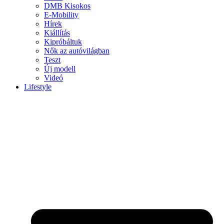
DMB Kisokos
E-Mobility
Hírek
Kiállítás
Kipróbáltuk
Nők az autóvilágban
Teszt
Új modell
Videó
Lifestyle