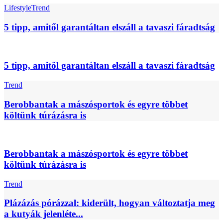
Lifestyle
Trend
5 tipp, amitől garantáltan elszáll a tavaszi fáradtság
5 tipp, amitől garantáltan elszáll a tavaszi fáradtság
Trend
Berobbantak a mászósportok és egyre többet
költünk túrázásra is
Berobbantak a mászósportok és egyre többet
költünk túrázásra is
Trend
Plázázás pórázzal: kiderült, hogyan változtatja meg
a kutyák jelenléte...