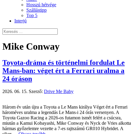
Hosszú hétvége
Szállástipp
Top 5
Interjú
Mike Conway
Toyota-dráma és történelmi fordulat Le
Mans-ban: véget ért a Ferrari uralma a
24 óráson
2026. 06. 15.
Szerző:
Drive Me Baby
Három év után újra a Toyota a Le Mans királya Véget ért a Ferrari
hároméves uralma a legendás Le Mans-i 24 órás versenyen. A
Toyota Gazoo Racing a 2026-os futamon ismét felért a csúcsra,
miután a Kamui Kobayashi, Mike Conway és Nyck de Vries alkotta
hármas győzelemre vezette a 7-es rajtszámú GR010 Hybridet. A
siker …
Olvass tovább