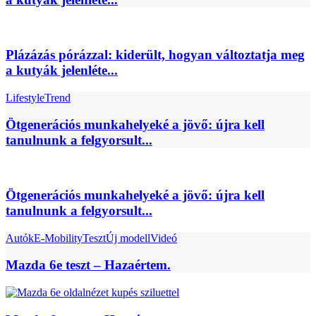
Plázázás pórázzal: kiderült, hogyan változtatja meg
a kutyák jelenléte...
Lifestyle
Trend
Ötgenerációs munkahelyeké a jövő: újra kell
tanulnunk a felgyorsult...
Ötgenerációs munkahelyeké a jövő: újra kell
tanulnunk a felgyorsult...
Autók
E-Mobility
Teszt
Új modell
Videó
Mazda 6e teszt – Hazaértem.