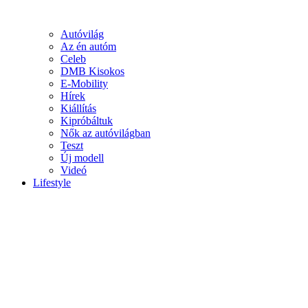
Autóvilág
Az én autóm
Celeb
DMB Kisokos
E-Mobility
Hírek
Kiállítás
Kipróbáltuk
Nők az autóvilágban
Teszt
Új modell
Videó
Lifestyle