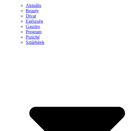
Aktuális
Beauty
Divat
Egészség
Gasztro
Program
Psziché
Sztárhírek