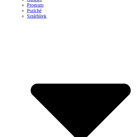
Program
Psziché
Sztárhírek