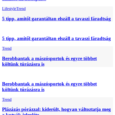
Lifestyle
Trend
5 tipp, amitől garantáltan elszáll a tavaszi fáradtság
5 tipp, amitől garantáltan elszáll a tavaszi fáradtság
Trend
Berobbantak a mászósportok és egyre többet
költünk túrázásra is
Berobbantak a mászósportok és egyre többet
költünk túrázásra is
Trend
Plázázás pórázzal: kiderült, hogyan változtatja meg
a kutyák jelenléte...