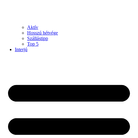
Aktív
Hosszú hétvége
Szállástipp
Top 5
Interjú