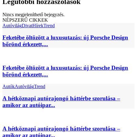
Legutóbbi hozzászólások
Nincs megjeleníthető bejegyzés.
NÉPSZERŰ CIKKEK
Autóvilág
Divat
Hírek
Trend
Feketébe öltözött a luxusutazás: új Porsche Design
bőrönd érkezett,...
Feketébe öltözött a luxusutazás: új Porsche Design
bőrönd érkezett,...
Autók
Autóvilág
Trend
A hétköznapi autórajongó háttérbe szorulása –
amikor az autóipar...
A hétköznapi autórajongó háttérbe szorulása –
amikor az autóipar...