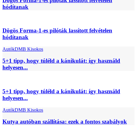
Dögös Forma-1-es pilóták lassított felvételen
hódítanak
Dögös Forma-1-es pilóták lassított felvételen
hódítanak
Autók
DMB Kisokos
5+1 tipp, hogy túléld a kánikulát: így használd
helyesen...
5+1 tipp, hogy túléld a kánikulát: így használd
helyesen...
Autók
DMB Kisokos
Kutya autóban szállítása: ezek a fontos szabályok