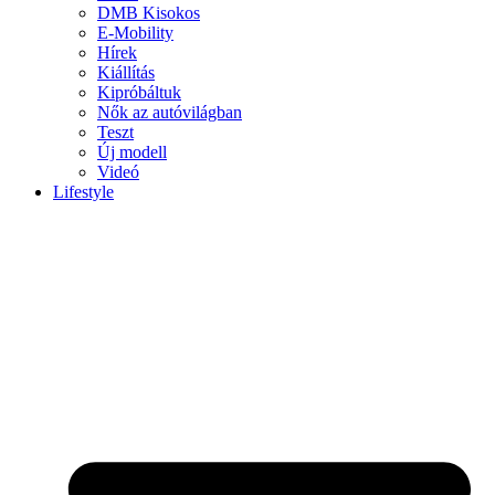
DMB Kisokos
E-Mobility
Hírek
Kiállítás
Kipróbáltuk
Nők az autóvilágban
Teszt
Új modell
Videó
Lifestyle