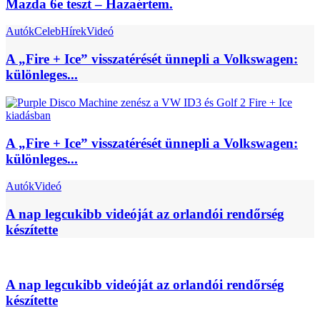
Mazda 6e teszt – Hazaértem.
Autók
Celeb
Hírek
Videó
A „Fire + Ice” visszatérését ünnepli a Volkswagen:
különleges...
A „Fire + Ice” visszatérését ünnepli a Volkswagen:
különleges...
Autók
Videó
A nap legcukibb videóját az orlandói rendőrség
készítette
A nap legcukibb videóját az orlandói rendőrség
készítette