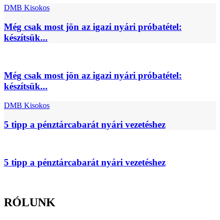
DMB Kisokos
Még csak most jön az igazi nyári próbatétel:
készítsük...
Még csak most jön az igazi nyári próbatétel:
készítsük...
DMB Kisokos
5 tipp a pénztárcabarát nyári vezetéshez
5 tipp a pénztárcabarát nyári vezetéshez
RÓLUNK