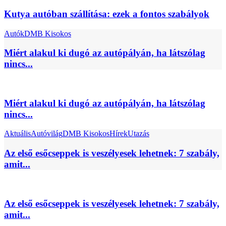
Kutya autóban szállítása: ezek a fontos szabályok
Autók
DMB Kisokos
Miért alakul ki dugó az autópályán, ha látszólag
nincs...
Miért alakul ki dugó az autópályán, ha látszólag
nincs...
Aktuális
Autóvilág
DMB Kisokos
Hírek
Utazás
Az első esőcseppek is veszélyesek lehetnek: 7 szabály,
amit...
Az első esőcseppek is veszélyesek lehetnek: 7 szabály,
amit...