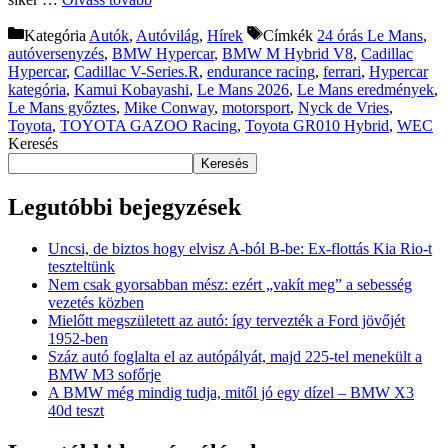
Kategória
Autók
,
Autóvilág
,
Hírek
Címkék
24 órás Le Mans
,
autóversenyzés
,
BMW Hypercar
,
BMW M Hybrid V8
,
Cadillac
Hypercar
,
Cadillac V-Series.R
,
endurance racing
,
ferrari
,
Hypercar
kategória
,
Kamui Kobayashi
,
Le Mans 2026
,
Le Mans eredmények
,
Le Mans győztes
,
Mike Conway
,
motorsport
,
Nyck de Vries
,
Toyota
,
TOYOTA GAZOO Racing
,
Toyota GR010 Hybrid
,
WEC
Keresés
Keresés
Legutóbbi bejegyzések
Uncsi, de biztos hogy elvisz A-ból B-be: Ex-flottás Kia Rio-t
teszteltünk
Nem csak gyorsabban mész: ezért „vakít meg” a sebesség
vezetés közben
Mielőtt megszületett az autó: így tervezték a Ford jövőjét
1952-ben
Száz autó foglalta el az autópályát, majd 225-tel menekült a
BMW M3 sofőrje
A BMW még mindig tudja, mitől jó egy dízel – BMW X3
40d teszt