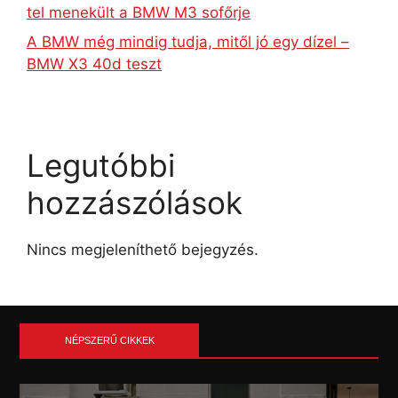
tel menekült a BMW M3 sofőrje
A BMW még mindig tudja, mitől jó egy dízel –
BMW X3 40d teszt
Legutóbbi
hozzászólások
Nincs megjeleníthető bejegyzés.
NÉPSZERŰ CIKKEK