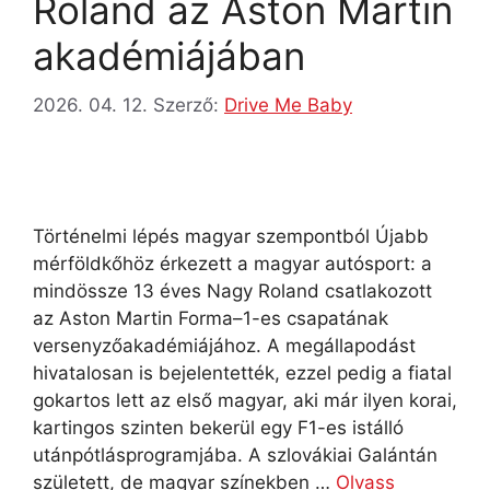
Roland az Aston Martin
akadémiájában
2026. 04. 12.
Szerző:
Drive Me Baby
Történelmi lépés magyar szempontból Újabb
mérföldkőhöz érkezett a magyar autósport: a
mindössze 13 éves Nagy Roland csatlakozott
az Aston Martin Forma–1-es csapatának
versenyzőakadémiájához. A megállapodást
hivatalosan is bejelentették, ezzel pedig a fiatal
gokartos lett az első magyar, aki már ilyen korai,
kartingos szinten bekerül egy F1-es istálló
utánpótlásprogramjába. A szlovákiai Galántán
született, de magyar színekben …
Olvass