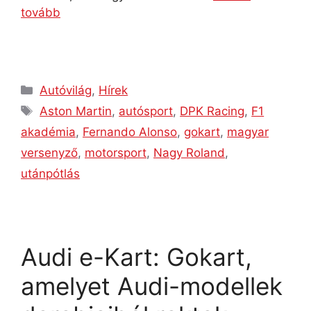
tovább
Autóvilág
,
Hírek
Aston Martin
,
autósport
,
DPK Racing
,
F1
akadémia
,
Fernando Alonso
,
gokart
,
magyar
versenyző
,
motorsport
,
Nagy Roland
,
utánpótlás
Audi e-Kart: Gokart,
amelyet Audi-modellek