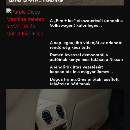
Mazda 6e teszt – Hazaértem.
A „Fire + Ice” visszatérését ünnepli a
Volkswagen: különleges...
A nap legcukibb videóját az orlandói
rendőrség készítette
Ramen levessel demonstrálja
autóinak kényelmes futását a Nissan
A rendőrök ittas vezetésért
kapcsolták le a magyar James...
Dögös Forma-1-es pilóták lassított
felvételen hódítanak