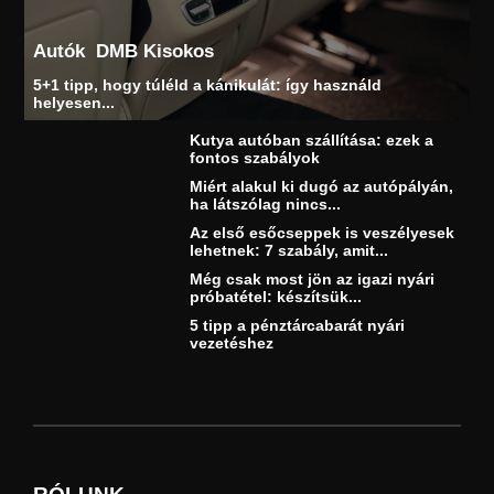
Autók
DMB Kisokos
5+1 tipp, hogy túléld a kánikulát: így használd
helyesen...
Kutya autóban szállítása: ezek a
fontos szabályok
Miért alakul ki dugó az autópályán,
ha látszólag nincs...
Az első esőcseppek is veszélyesek
lehetnek: 7 szabály, amit...
Még csak most jön az igazi nyári
próbatétel: készítsük...
5 tipp a pénztárcabarát nyári
vezetéshez