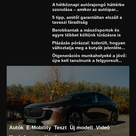
A hétköznapi autórajongó háttérbe
szorulása – amikor az autóipar...
5 tipp, amitől garantáltan elszáll a
tavaszi fáradtság
Berobbantak a mászósportok és
egyre többet költünk túrázásra is
Plázázás pórázzal: kiderült, hogyan
változtatja meg a kutyák jelenléte...
Ötgenerációs munkahelyeké a jövő:
újra kell tanulnunk a felgyorsult...
Autók
E-Mobility
Teszt
Új modell
Videó