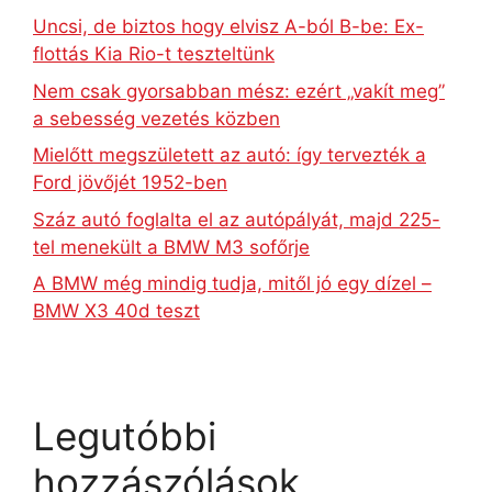
Uncsi, de biztos hogy elvisz A-ból B-be: Ex-
flottás Kia Rio-t teszteltünk
Nem csak gyorsabban mész: ezért „vakít meg”
a sebesség vezetés közben
Mielőtt megszületett az autó: így tervezték a
Ford jövőjét 1952-ben
Száz autó foglalta el az autópályát, majd 225-
tel menekült a BMW M3 sofőrje
A BMW még mindig tudja, mitől jó egy dízel –
BMW X3 40d teszt
Legutóbbi
hozzászólások