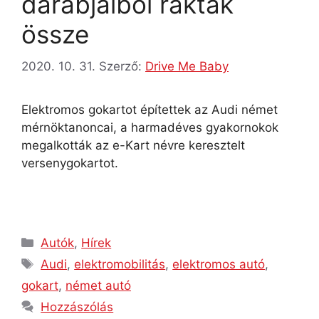
darabjaiból raktak
össze
2020. 10. 31.
Szerző:
Drive Me Baby
Elektromos gokartot építettek az Audi német
mérnöktanoncai, a harmadéves gyakornokok
megalkották az e-Kart névre keresztelt
versenygokartot.
Autók
,
Hírek
Audi
,
elektromobilitás
,
elektromos autó
,
gokart
,
német autó
Hozzászólás