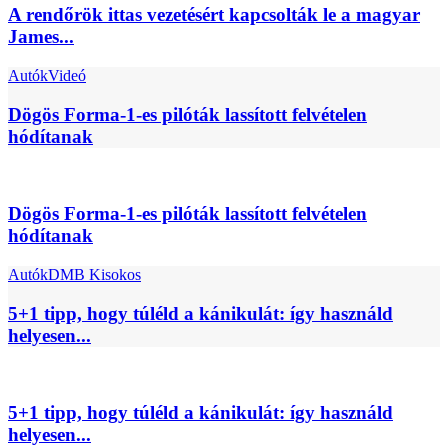
A rendőrök ittas vezetésért kapcsolták le a magyar
James...
Autók
Videó
Dögös Forma-1-es pilóták lassított felvételen
hódítanak
Dögös Forma-1-es pilóták lassított felvételen
hódítanak
Autók
DMB Kisokos
5+1 tipp, hogy túléld a kánikulát: így használd
helyesen...
5+1 tipp, hogy túléld a kánikulát: így használd
helyesen...