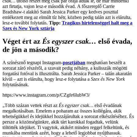
csak…
utolsó részét még csak pár órája adták le, de már mindenki
azt firtatja, vajon lesz-e második évad. A főszereplő Carrie
Bradshaw-t alakító Sarah Jessica Parker egy kedves poszttal
emlékezett meg az elmúlt tíz hétr, közben pedig talán azt is elárulta,
lesz-e további folytatás.
Tipp:
Tragikus hirtelenséggel halt meg a
Szex és New York sztárja
Véget ért az
És egyszer csak…
első évada,
de jön a második?
A színésznő tegnapi Instagram-
posztjában
meghatóan beszélt a
sorozat záró részéről, a szavait pedig néhány, a kulisszák mögötti
forgatási fotóval is illusztrálta. Sarah Jessica Parker – talán akaratán
kívül – azt is elárulta, hogy lesz-e folytatása a
Szex és New York
folytatásának.
https://www.instagram.com/p/CZgfe6IubW3/
„Több százan vettek részt az
És egyszer csak…
első évadának
megalkotásában. Emelem a poharam az összes kollégára, akik
tehetségükkel és idejükkel hozzájárultak a sorozat elkészítéséhez. És
persze a közönségünkre, akik tárt karokkal fogadtak, velünk
töltötték idejüket. Ti vagytok, akikért minden reggel felkeltünk, és
munkába mentünk azért, hogy a lehető legjobbat nyújthassuk.