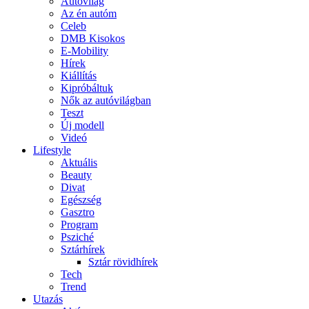
Autóvilág
Az én autóm
Celeb
DMB Kisokos
E-Mobility
Hírek
Kiállítás
Kipróbáltuk
Nők az autóvilágban
Teszt
Új modell
Videó
Lifestyle
Aktuális
Beauty
Divat
Egészség
Gasztro
Program
Psziché
Sztárhírek
Sztár rövidhírek
Tech
Trend
Utazás