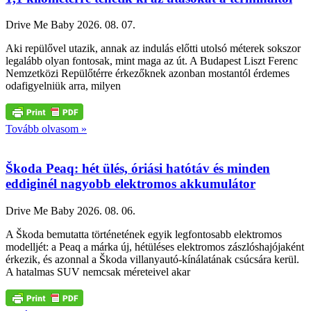
Drive Me Baby
2026. 08. 07.
Aki repülővel utazik, annak az indulás előtti utolsó méterek sokszor
legalább olyan fontosak, mint maga az út. A Budapest Liszt Ferenc
Nemzetközi Repülőtérre érkezőknek azonban mostantól érdemes
odafigyelniük arra, milyen
Tovább olvasom »
Škoda Peaq: hét ülés, óriási hatótáv és minden
eddiginél nagyobb elektromos akkumulátor
Drive Me Baby
2026. 08. 06.
A Škoda bemutatta történetének egyik legfontosabb elektromos
modelljét: a Peaq a márka új, hétüléses elektromos zászlóshajójaként
érkezik, és azonnal a Škoda villanyautó-kínálatának csúcsára kerül.
A hatalmas SUV nemcsak méreteivel akar