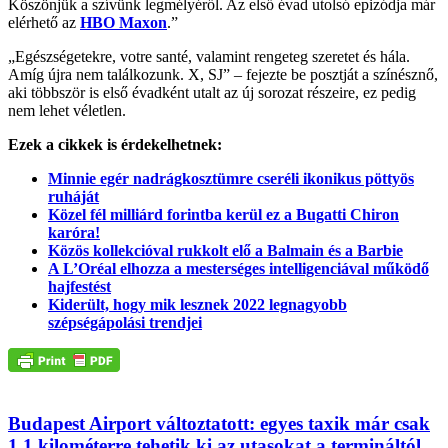
Köszönjük a szívünk legmélyéről. Az első évad utolsó epizódja már
elérhető az
HBO Maxon
.”
„Egészségetekre, votre santé, valamint rengeteg szeretet és hála.
Amíg újra nem találkozunk. X, SJ” – fejezte be posztját a színésznő,
aki többször is első évadként utalt az új sorozat részeire, ez pedig
nem lehet véletlen.
Ezek a cikkek is érdekelhetnek:
Minnie egér nadrágkosztümre cseréli ikonikus pöttyös
ruháját
Közel fél milliárd forintba kerül ez a Bugatti Chiron
karóra!
Közös kollekcióval rukkolt elő a Balmain és a Barbie
A L’Oréal elhozza a mesterséges intelligenciával működő
hajfestést
Kiderült, hogy mik lesznek 2022 legnagyobb
szépségápolási trendjei
Budapest Airport változtatott: egyes taxik már csak
1,1 kilométerre tehetik ki az utasokat a termináltól