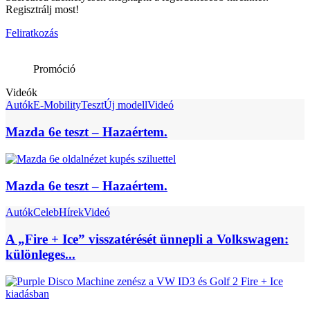
Regisztrálj most!
Feliratkozás
Promóció
Videók
Autók
E-Mobility
Teszt
Új modell
Videó
Mazda 6e teszt – Hazaértem.
Mazda 6e teszt – Hazaértem.
Autók
Celeb
Hírek
Videó
A „Fire + Ice” visszatérését ünnepli a Volkswagen:
különleges...