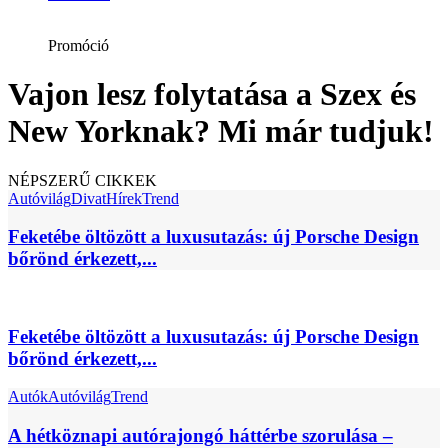
Promóció
Vajon lesz folytatása a Szex és
New Yorknak? Mi már tudjuk!
NÉPSZERŰ CIKKEK
Autóvilág
Divat
Hírek
Trend
Feketébe öltözött a luxusutazás: új Porsche Design
bőrönd érkezett,...
Feketébe öltözött a luxusutazás: új Porsche Design
bőrönd érkezett,...
Autók
Autóvilág
Trend
A hétköznapi autórajongó háttérbe szorulása –