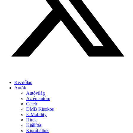
Kezdőlap
Autók
Autóvilág
Az én autóm
Celeb
DMB Kisokos
E-Mobility
Hírek
Kiállítás
Kipróbáltuk