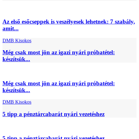
Az első esőcseppek is veszélyesek lehetnek: 7 szabály,
amit...
DMB Kisokos
Még csak most jön az igazi nyári próbatétel:
készítsük...
Még csak most jön az igazi nyári próbatétel:
készítsük...
DMB Kisokos
5 tipp a pénztárcabarát nyári vezetéshez
5 tipp a pénztárcabarát nyári vezetéshez