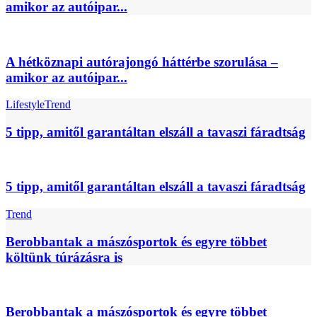
amikor az autóipar...
A hétköznapi autórajongó háttérbe szorulása –
amikor az autóipar...
Lifestyle
Trend
5 tipp, amitől garantáltan elszáll a tavaszi fáradtság
5 tipp, amitől garantáltan elszáll a tavaszi fáradtság
Trend
Berobbantak a mászósportok és egyre többet
költünk túrázásra is
Berobbantak a mászósportok és egyre többet