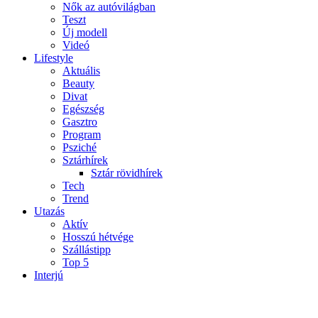
Nők az autóvilágban
Teszt
Új modell
Videó
Lifestyle
Aktuális
Beauty
Divat
Egészség
Gasztro
Program
Psziché
Sztárhírek
Sztár rövidhírek
Tech
Trend
Utazás
Aktív
Hosszú hétvége
Szállástipp
Top 5
Interjú