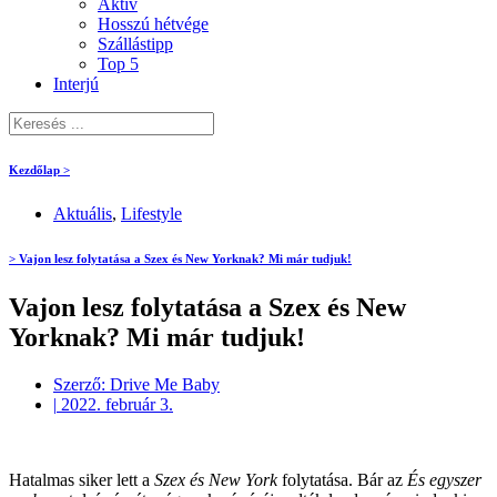
Aktív
Hosszú hétvége
Szállástipp
Top 5
Interjú
Kezdőlap >
Aktuális
,
Lifestyle
> Vajon lesz folytatása a Szex és New Yorknak? Mi már tudjuk!
Vajon lesz folytatása a Szex és New
Yorknak? Mi már tudjuk!
Szerző:
Drive Me Baby
|
2022. február 3.
Hatalmas siker lett a
Szex és New York
folytatása. Bár az
És egyszer