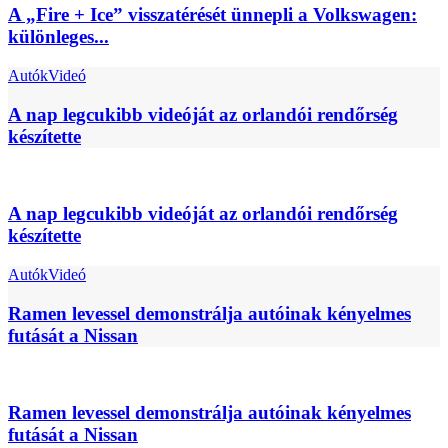
A „Fire + Ice” visszatérését ünnepli a Volkswagen:
különleges...
Autók
Videó
A nap legcukibb videóját az orlandói rendőrség
készítette
A nap legcukibb videóját az orlandói rendőrség
készítette
Autók
Videó
Ramen levessel demonstrálja autóinak kényelmes
futását a Nissan
Ramen levessel demonstrálja autóinak kényelmes
futását a Nissan