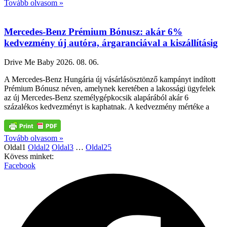
Tovább olvasom »
Mercedes-Benz Prémium Bónusz: akár 6%
kedvezmény új autóra, árgaranciával a kiszállításig
Drive Me Baby
2026. 08. 06.
A Mercedes-Benz Hungária új vásárlásösztönző kampányt indított
Prémium Bónusz néven, amelynek keretében a lakossági ügyfelek
az új Mercedes-Benz személygépkocsik alapárából akár 6
százalékos kedvezményt is kaphatnak. A kedvezmény mértéke a
Tovább olvasom »
Oldal
1
Oldal
2
Oldal
3
…
Oldal
25
Kövess minket:
Facebook