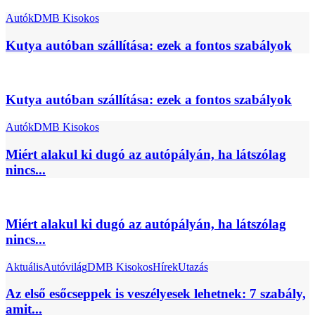
Autók
DMB Kisokos
Kutya autóban szállítása: ezek a fontos szabályok
Kutya autóban szállítása: ezek a fontos szabályok
Autók
DMB Kisokos
Miért alakul ki dugó az autópályán, ha látszólag
nincs...
Miért alakul ki dugó az autópályán, ha látszólag
nincs...
Aktuális
Autóvilág
DMB Kisokos
Hírek
Utazás
Az első esőcseppek is veszélyesek lehetnek: 7 szabály,
amit...