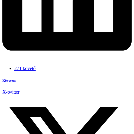
271 követő
Követem
X-twitter