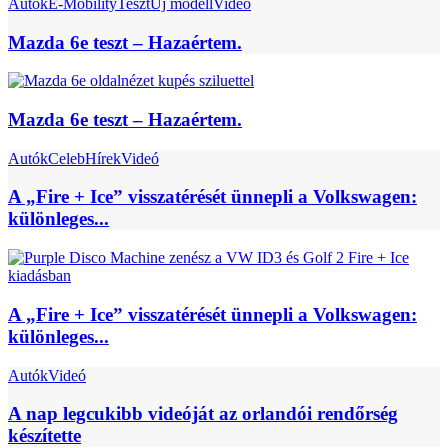
Autók
E-Mobility
Teszt
Új modell
Videó
Mazda 6e teszt – Hazaértem.
Mazda 6e teszt – Hazaértem.
Autók
Celeb
Hírek
Videó
A „Fire + Ice” visszatérését ünnepli a Volkswagen:
különleges...
A „Fire + Ice” visszatérését ünnepli a Volkswagen:
különleges...
Autók
Videó
A nap legcukibb videóját az orlandói rendőrség
készítette