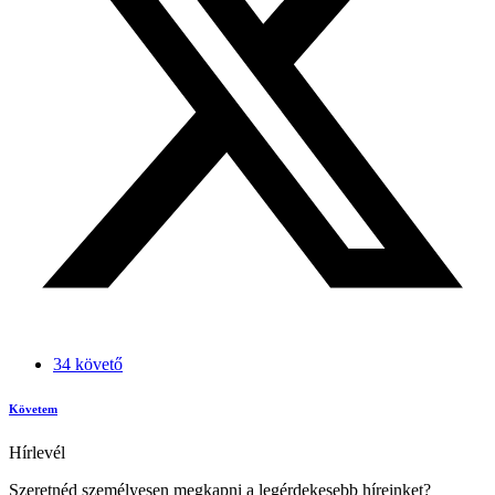
34 követő
Követem
Hírlevél
Szeretnéd személyesen megkapni a legérdekesebb híreinket?