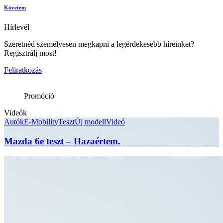
Követem
Hírlevél
Szeretnéd személyesen megkapni a legérdekesebb híreinket?
Regisztrálj most!
Feliratkozás
Promóció
Videók
Autók
E-Mobility
Teszt
Új modell
Videó
Mazda 6e teszt – Hazaértem.