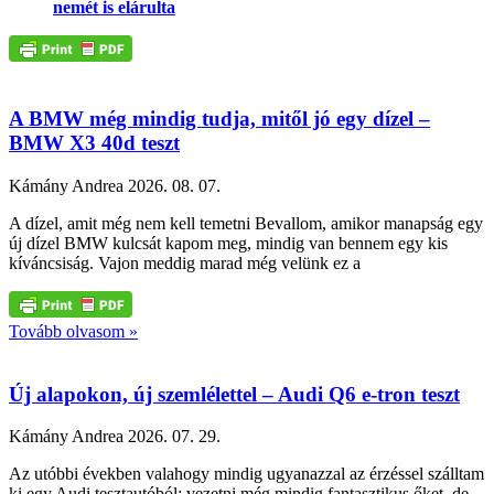
nemét is elárulta
A BMW még mindig tudja, mitől jó egy dízel –
BMW X3 40d teszt
Kámány Andrea
2026. 08. 07.
A dízel, amit még nem kell temetni Bevallom, amikor manapság egy
új dízel BMW kulcsát kapom meg, mindig van bennem egy kis
kíváncsiság. Vajon meddig marad még velünk ez a
Tovább olvasom »
Új alapokon, új szemlélettel – Audi Q6 e-tron teszt
Kámány Andrea
2026. 07. 29.
Az utóbbi években valahogy mindig ugyanazzal az érzéssel szálltam
ki egy Audi tesztautóból: vezetni még mindig fantasztikus őket, de