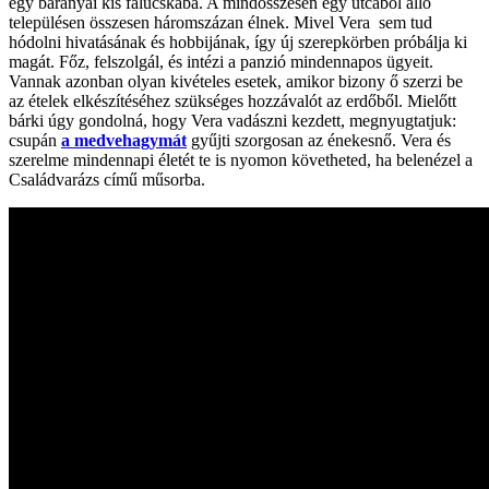
egy baranyai kis falucskába. A mindösszesen egy utcából álló
településen összesen háromszázan élnek. Mivel Vera sem tud
hódolni hivatásának és hobbijának, így új szerepkörben próbálja ki
magát. Főz, felszolgál, és intézi a panzió mindennapos ügyeit.
Vannak azonban olyan kivételes esetek, amikor bizony ő szerzi be
az ételek elkészítéséhez szükséges hozzávalót az erdőből. Mielőtt
bárki úgy gondolná, hogy Vera vadászni kezdett, megnyugtatjuk:
csupán
a medvehagymát
gyűjti szorgosan az énekesnő. Vera és
szerelme mindennapi életét te is nyomon követheted, ha belenézel a
Családvarázs című műsorba.