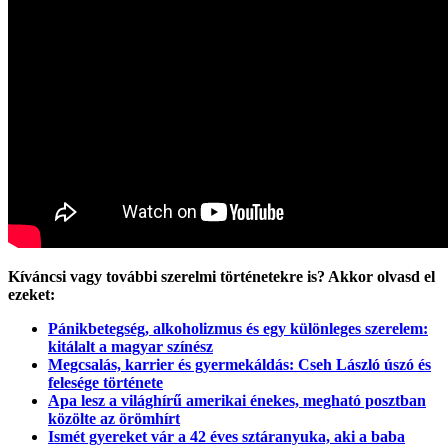
Kíváncsi vagy további szerelmi történetekre is? Akkor olvasd el
ezeket:
Pánikbetegség, alkoholizmus és egy különleges szerelem:
kitálalt a magyar színész
Megcsalás, karrier és gyermekáldás: Cseh László úszó és
felesége története
Apa lesz a világhírű amerikai énekes, megható posztban
közölte az örömhírt
Ismét gyereket vár a 42 éves sztáranyuka, aki a baba