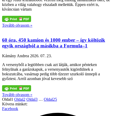
közben a világ valahogy elszaladt mellettük. Éppen ezért is,
kíváncsian vártam
Tovább olvasom »
60 óra, 450 kamion és 1000 ember – így költözik
egyik országból a másikba a Formula–1
Kámány Andrea
2026. 07. 23.
A versenyből a legtöbben csak azt látják, amikor pénteken
felnyilnak a garázskapuk, a versenyautók kigördülnek a
bokszutcába, vasárnap pedig több tízezer szurkoló ünnepli a
győztest. Arról azonban jóval kevesebb szó
Tovább olvasom »
Oldal
1
Oldal
2
Oldal
3
…
Oldal
25
Kövess minket:
Facebook