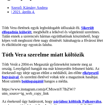
Szerző:
Kámány Andrea
|
2021. április 4.
Tóth Vera életének egyik legboldogabb időszakát éli.
Sikerült
elfogadnia külsejét
, megbékélt a lelkével és végtelenül szerelmes.
Talán ennek a szerencsés hármas együtthatónak köszönhető, hogy
képes volt meghozni élete nagy döntését: hátrahagyta a fővárosi létet
és elköltözött egy egyutcás faluba.
Tóth Vera szerelme miatt költözik
Tóth Verát a 2004-es Megasztár győzteseként ismerte meg az
ország. Lenyűgöző hangját ma már könnyedén felismeri bárki. Az
énekesnő egy ideje ugyan eltűnt a médiából, ám előtte
elképesztő
fogyásával
, és szerelmi életével voltak tele a magazinok hasábjai.
Most szintén
boldogságától
hangos a média.
https://www.instagram.com/p/CMxwmY7lbZW/?
utm_source=ig_web_copy_link
Az énekesnő úgy határozott, hogy
párjához költözik Palkonyába
,