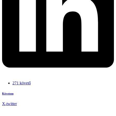
271 követő
Követem
X-twitter