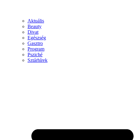
Aktuális
Beauty
Divat
Egészség
Gasztro
Program
Psziché
Sztárhírek