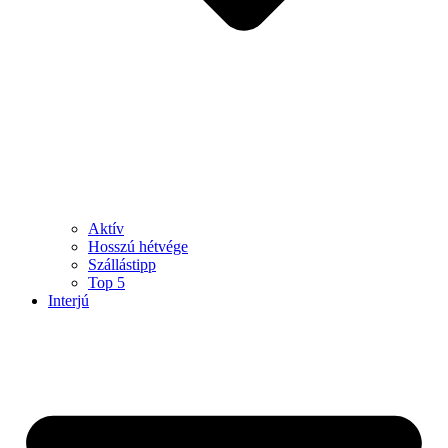
Aktív
Hosszú hétvége
Szállástipp
Top 5
Interjú