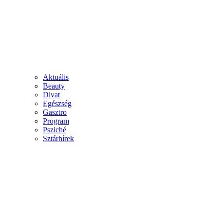
Aktuális
Beauty
Divat
Egészség
Gasztro
Program
Psziché
Sztárhírek