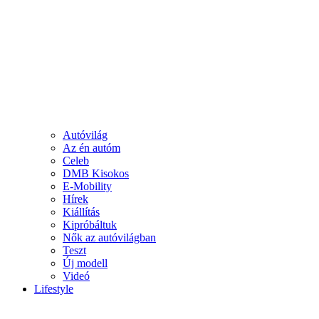
Autóvilág
Az én autóm
Celeb
DMB Kisokos
E-Mobility
Hírek
Kiállítás
Kipróbáltuk
Nők az autóvilágban
Teszt
Új modell
Videó
Lifestyle