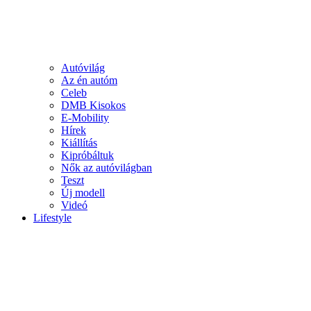
Autóvilág
Az én autóm
Celeb
DMB Kisokos
E-Mobility
Hírek
Kiállítás
Kipróbáltuk
Nők az autóvilágban
Teszt
Új modell
Videó
Lifestyle