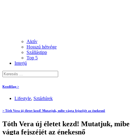
Aktív
Hosszú hétvége
Szállástipp
Top 5
Interjú
Kezdőlap >
Lifestyle
,
Sztárhírek
> Tóth Vera új életet kezd! Mutatjuk, mibe vágta fejszéjét az énekesnő
Tóth Vera új életet kezd! Mutatjuk, mibe
vágta fejszéjét az énekesnő