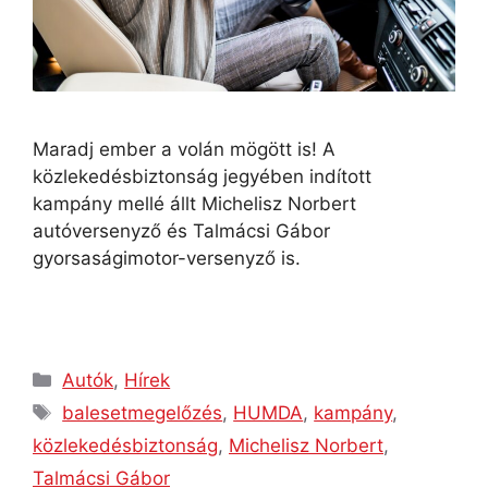
Maradj ember a volán mögött is! A
közlekedésbiztonság jegyében indított
kampány mellé állt Michelisz Norbert
autóversenyző és Talmácsi Gábor
gyorsaságimotor-versenyző is.
Autók
,
Hírek
balesetmegelőzés
,
HUMDA
,
kampány
,
közlekedésbiztonság
,
Michelisz Norbert
,
Talmácsi Gábor