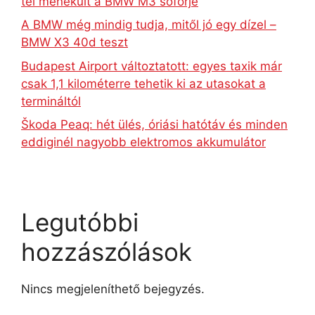
tel menekült a BMW M3 sofőrje
A BMW még mindig tudja, mitől jó egy dízel –
BMW X3 40d teszt
Budapest Airport változtatott: egyes taxik már
csak 1,1 kilométerre tehetik ki az utasokat a
termináltól
Škoda Peaq: hét ülés, óriási hatótáv és minden
eddiginél nagyobb elektromos akkumulátor
Legutóbbi
hozzászólások
Nincs megjeleníthető bejegyzés.