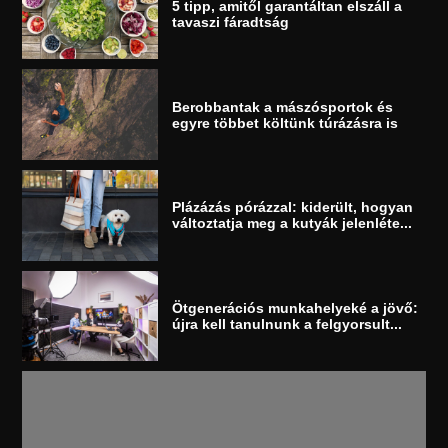
5 tipp, amitől garantáltan elszáll a
tavaszi fáradtság
Berobbantak a mászósportok és
egyre többet költünk túrázásra is
Plázázás pórázzal: kiderült, hogyan
változtatja meg a kutyák jelenléte...
Ötgenerációs munkahelyeké a jövő:
újra kell tanulnunk a felgyorsult...