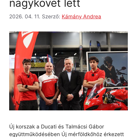
nagykövet lett
2026. 04. 11.
Szerző:
Kámány Andrea
Új korszak a Ducati és Talmácsi Gábor
együttműködésében Új mérföldkőhöz érkezett