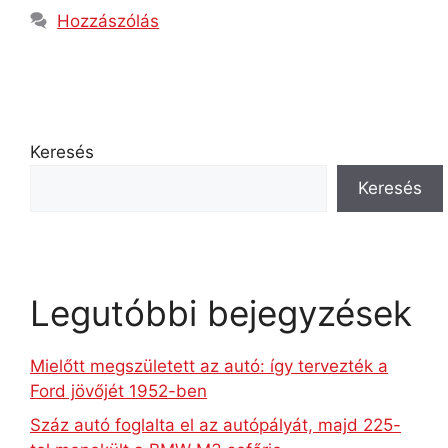
Hozzászólás
Keresés
Keresés
Legutóbbi bejegyzések
Mielőtt megszületett az autó: így tervezték a
Ford jövőjét 1952-ben
Száz autó foglalta el az autópályát, majd 225-