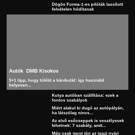
Dögös Forma-1-es pilóták lassított
felvételen hódítanak
Autók
DMB Kisokos
5+1 tipp, hogy túléld a kánikulát: így használd
helyesen...
Kutya autóban szállítása: ezek a
fontos szabályok
Miért alakul ki dugó az autópályán,
ha látszólag nincs...
Az első esőcseppek is veszélyesek
lehetnek: 7 szabály, amit...
Még csak most jön az igazi nyári