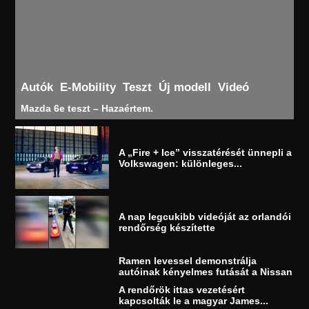
Autók
E-Mobility
Teszt
Új modell
Videó
Mazda 6e teszt – Hazaértem.
A „Fire + Ice” visszatérését ünnepli a
Volkswagen: különleges...
A nap legcukibb videóját az orlandói
rendőrség készítette
Ramen levessel demonstrálja
autóinak kényelmes futását a Nissan
A rendőrök ittas vezetésért
kapcsolták le a magyar James...