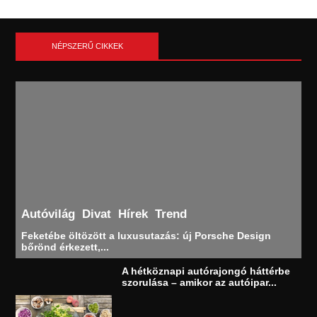
NÉPSZERŰ CIKKEK
Autóvilág
Divat
Hírek
Trend
Feketébe öltözött a luxusutazás: új Porsche Design
bőrönd érkezett,...
A hétköznapi autórajongó háttérbe
szorulása – amikor az autóipar...