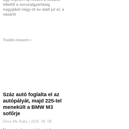
ötlettől a sorozatgyártásig
nagyjából négy-öt év alatt jut el, a
vásárló
Tovább olvasom »
Száz autó foglalta el az
autópályát, majd 225-tel
menekült a BMW M3
sofőrje
Drive Me Baby
2026. 08. 08.