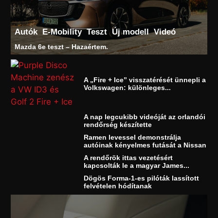
Autók
E-Mobility
Teszt
Új modell
Videó
Mazda 6e teszt – Hazaértem.
A „Fire + Ice” visszatérését ünnepli a
Volkswagen: különleges...
A nap legcukibb videóját az orlandói
rendőrség készítette
Ramen levessel demonstrálja
autóinak kényelmes futását a Nissan
A rendőrök ittas vezetésért
kapcsolták le a magyar James...
Dögös Forma-1-es pilóták lassított
felvételen hódítanak