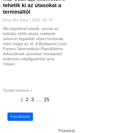
tehetik ki az utasokat a
termináltól
Drive Me Baby
2026. 08. 07.
Aki repülővel utazik, annak az
indulás előtti utolsó méterek
sokszor legalább olyan fontosak,
mint maga az út. A Budapest Liszt
Ferenc Nemzetközi Repülőtérre
érkezőknek azonban mostantól
érdemes odafigyelniük arra,
milyen
Tovább olvasom »
1
2
3
…
25
Facebook
Promóció