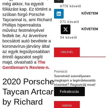
még akkor, ha egyedi
4776 követő
fóliázást kap. Ez történt a
KÖVETEM
szóban forgó Porsche
Taycannal is, ami Richard
271 követő
Phillips hiperrealista
KÖVETEM
művész festményével
fedtek be. Az árverésre
34 követő
bocsátott autó bevétele a
koronavírus-járvány által
az egyik legsúlyosabban
HÍRLEVÉL
érintő ágazatot segíti
majd, olvasható a
The
Gentleman’s Review-n.
Promóció
Szeretnéd személyesen
2020 Porsche
megkapni a legérdekesebb
híreinket? Regisztrálj most!
Taycan Artcar
Feliratkozás
by Richard
VIDEÓK