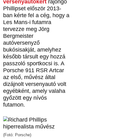
versenyautókért
rajongó
Phillipset először 2013-
ban kérte fel a cég, hogy a
Les Mans-i futamra
tervezze meg Jörg
Bergmeister
autóversenyző
bukósisakját, amelyhez
később társult egy hozzá
passzoló sportkocsi is. A
Porsche 911 RSR Artcar
az első, művész által
dizájnolt versenyautó volt
egyébként, amely valaha
győzött egy nívós
futamon.
(Fotó: Porsche)