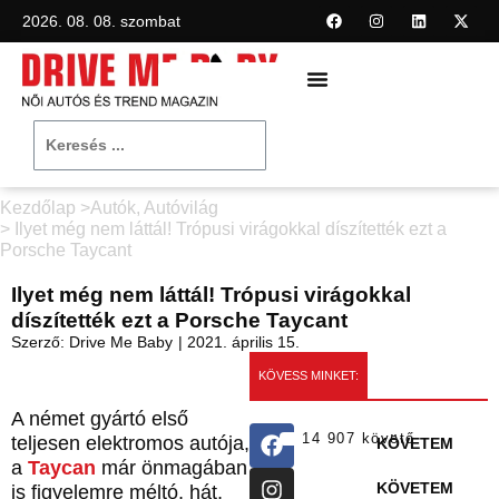
2026. 08. 08. szombat
Kezdőlap >
Autók
,
Autóvilág
> Ilyet még nem láttál! Trópusi virágokkal díszítették ezt a
Porsche Taycant
Ilyet még nem láttál! Trópusi virágokkal
díszítették ezt a Porsche Taycant
Szerző:
Drive Me Baby
|
2021. április 15.
KÖVESS MINKET:
A német gyártó első
14 907 követő
teljesen elektromos autója,
KÖVETEM
a
Taycan
már önmagában
KÖVETEM
is figyelemre méltó, hát,