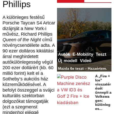
Phillips
A különleges festésű
Porsche Taycan S4 Artcar
dizájnját a New York-i
művész, Richard Phillips
Queen of the Night
című
növénycsendélete adta. A
90 ezer dolláros kikiáltási
Autók
E-Mobility
Teszt
árral meghirdetett
Új modell
Videó
autókülönlegesség végül
200 ezer dollárért (kb. 60
Mazda 6e teszt – Hazaértem.
millió forint) kelt el a
A „Fire +
Sotheby’s aukciós ház
Ice”
közreműködésével. A
visszatér
ését
befolyt összeggel a svájci
ünnepli a
kulturális szektorban
Volkswa
gen:
dolgozókat támogatják
különleg
(ezt a szegmenst
es...
mindenhol eléggé