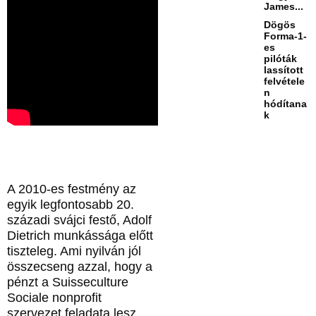
James...
Dögös
Forma-1-
es
pilóták
lassított
felvétele
n
hódítana
k
A 2010-es festmény az
egyik legfontosabb 20.
századi svájci festő, Adolf
Dietrich munkássága előtt
tiszteleg. Ami nyilván jól
összecseng azzal, hogy a
pénzt a Suisseculture
Sociale nonprofit
szervezet feladata lesz