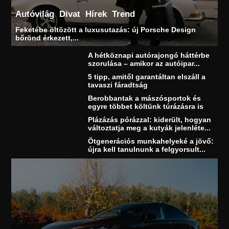
Autóvilág
Divat
Hírek
Trend
Feketébe öltözött a luxusutazás: új Porsche Design
bőrönd érkezett,...
A hétköznapi autórajongó háttérbe
szorulása – amikor az autóipar...
5 tipp, amitől garantáltan elszáll a
tavaszi fáradtság
Berobbantak a mászósportok és
egyre többet költünk túrázásra is
Plázázás pórázzal: kiderült, hogyan
változtatja meg a kutyák jelenléte...
Ötgenerációs munkahelyeké a jövő:
újra kell tanulnunk a felgyorsult...