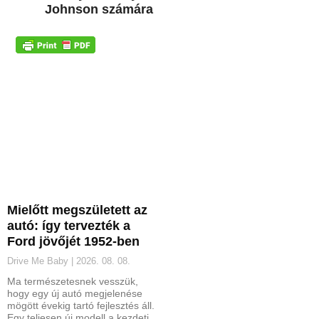
Johnson számára
Mielőtt megszületett az
autó: így tervezték a
Ford jövőjét 1952-ben
Drive Me Baby
2026. 08. 08.
Ma természetesnek vesszük,
hogy egy új autó megjelenése
mögött évekig tartó fejlesztés áll.
Egy teljesen új modell a kezdeti