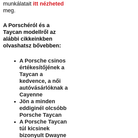
munkálatait
itt nézheted
meg.
A Porschéról és a
Taycan modellről az
alábbi cikkeinkben
olvashatsz bővebben:
A Porsche csinos
értékesítőjének a
Taycan a
kedvence, a női
autóvásárlóknak a
Cayenne
Jön a minden
eddiginél olcsóbb
Porsche Taycan
A Porsche Taycan
túl kicsinek
bizonyult Dwayne