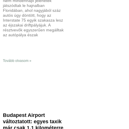
Nem mindennapi jelenetek
játszódtak le hajnalban
Floridában, ahol nagyjából száz
autós úgy döntött, hogy az
Interstate 75 egyik szakasza lesz
az éjszakai driftpályájuk. A
résztvevők egyszerűen megálltak
az autópálya észak
Tovább olvasom »
Budapest Airport
változtatott: egyes taxik
már csak 1,1 kilométerre