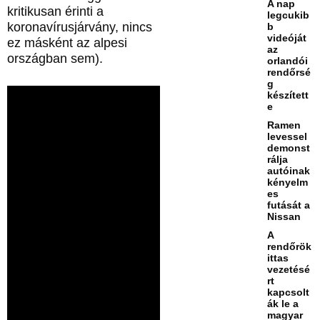
A nap
kritikusan érinti a
legcukib
koronavírusjárvány, nincs
b
videóját
ez másként az alpesi
az
országban sem).
orlandói
rendőrsé
g
készített
e
Ramen
levessel
demonst
rálja
autóinak
kényelm
es
futását a
Nissan
A
rendőrök
ittas
vezetésé
rt
kapcsolt
ák le a
magyar