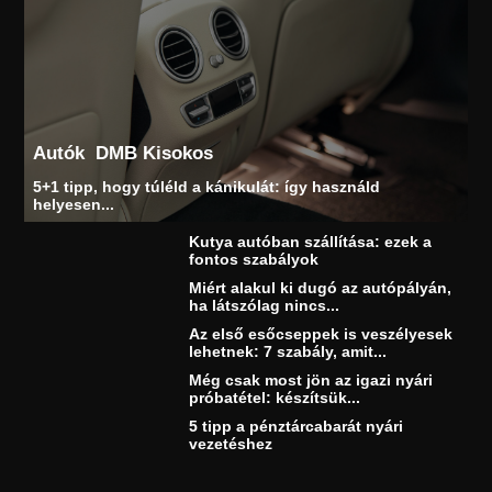
Autók
DMB Kisokos
5+1 tipp, hogy túléld a kánikulát: így használd
helyesen...
Kutya autóban szállítása: ezek a
fontos szabályok
Miért alakul ki dugó az autópályán,
ha látszólag nincs...
Az első esőcseppek is veszélyesek
lehetnek: 7 szabály, amit...
Még csak most jön az igazi nyári
próbatétel: készítsük...
5 tipp a pénztárcabarát nyári
vezetéshez