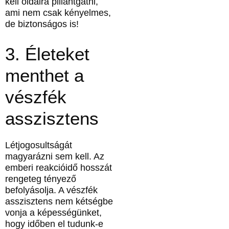
kell oldalra pillantgatni,
ami nem csak kényelmes,
de biztonságos is!
3. Életeket
menthet a
vészfék
asszisztens
Létjogosultságát
magyarázni sem kell. Az
emberi reakcióidő hosszát
rengeteg tényező
befolyásolja. A vészfék
asszisztens nem kétségbe
vonja a képességünket,
hogy időben el tudunk-e