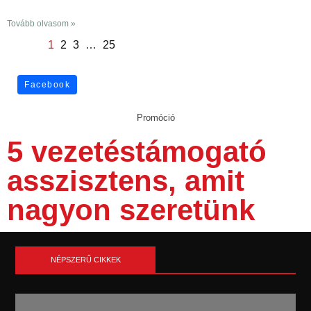
Tovább olvasom »
1
2
3
…
25
Facebook
Promóció
5 vezetéstámogató
asszisztens, amit
nagyon szeretünk
NÉPSZERŰ CIKKEK