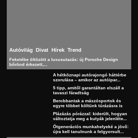
Autóvilág
Divat
Hírek
Trend
Feketébe öltözött a luxusutazás: új Porsche Design
bőrönd érkezett,...
A hétköznapi autórajongó háttérbe
szorulása – amikor az autóipar...
5 tipp, amitől garantáltan elszáll a
tavaszi fáradtság
Berobbantak a mászósportok és
egyre többet költünk túrázásra is
Plázázás pórázzal: kiderült, hogyan
változtatja meg a kutyák jelenléte...
Ötgenerációs munkahelyeké a jövő:
újra kell tanulnunk a felgyorsult...