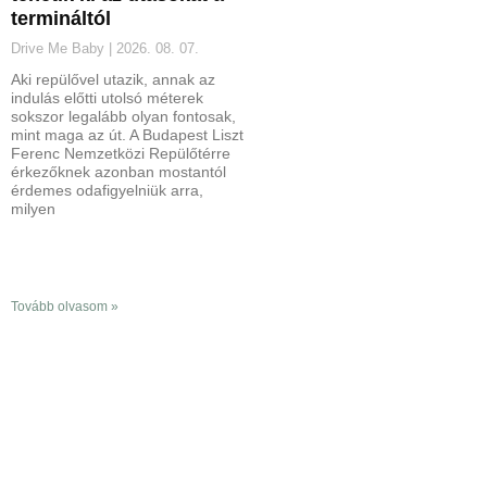
termináltól
Drive Me Baby
2026. 08. 07.
Aki repülővel utazik, annak az
indulás előtti utolsó méterek
sokszor legalább olyan fontosak,
mint maga az út. A Budapest Liszt
Ferenc Nemzetközi Repülőtérre
érkezőknek azonban mostantól
érdemes odafigyelniük arra,
milyen
Tovább olvasom »