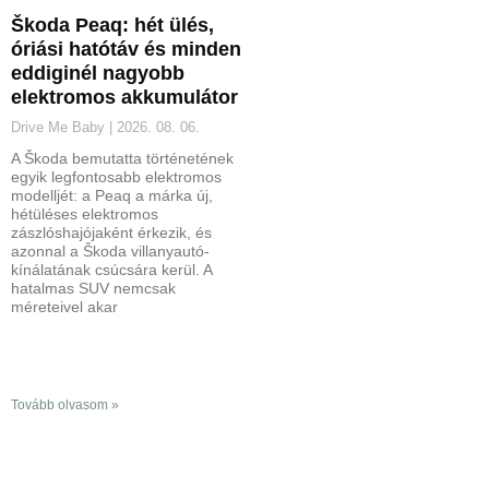
Škoda Peaq: hét ülés,
óriási hatótáv és minden
eddiginél nagyobb
elektromos akkumulátor
Drive Me Baby
2026. 08. 06.
A Škoda bemutatta történetének
egyik legfontosabb elektromos
modelljét: a Peaq a márka új,
hétüléses elektromos
zászlóshajójaként érkezik, és
azonnal a Škoda villanyautó-
kínálatának csúcsára kerül. A
hatalmas SUV nemcsak
méreteivel akar
Tovább olvasom »