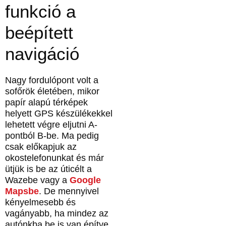
funkció a
beépített
navigáció
Nagy fordulópont volt a
sofőrök életében, mikor
papír alapú térképek
helyett GPS készülékekkel
lehetett végre eljutni A-
pontból B-be. Ma pedig
csak előkapjuk az
okostelefonunkat és már
ütjük is be az úticélt a
Wazebe vagy a
Google
Mapsbe
. De mennyivel
kényelmesebb és
vagányabb, ha mindez az
autónkba be is van építve.