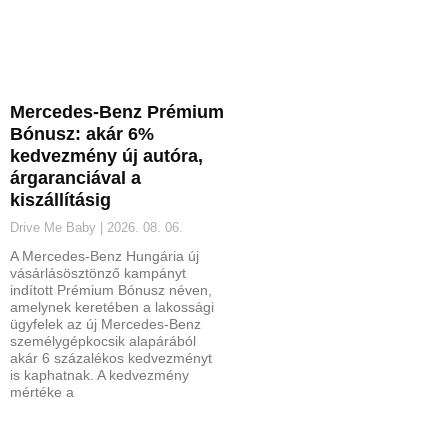
Mercedes-Benz Prémium
Bónusz: akár 6%
kedvezmény új autóra,
árgaranciával a
kiszállításig
Drive Me Baby
2026. 08. 06.
A Mercedes-Benz Hungária új
vásárlásösztönző kampányt
indított Prémium Bónusz néven,
amelynek keretében a lakossági
ügyfelek az új Mercedes-Benz
személygépkocsik alapárából
akár 6 százalékos kedvezményt
is kaphatnak. A kedvezmény
mértéke a