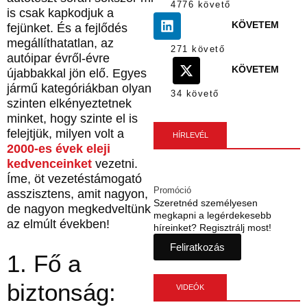
4776 követő
is csak kapkodjuk a
KÖVETEM
fejünket. És a fejlődés
megállíthatatlan, az
271 követő
autóipar évről-évre
KÖVETEM
újabbakkal jön elő. Egyes
jármű kategóriákban olyan
34 követő
szinten elkényeztetnek
minket, hogy szinte el is
felejtjük, milyen volt a
HÍRLEVÉL
2000-es évek eleji
kedvenceinket
vezetni.
Íme, öt vezetéstámogató
Promóció
asszisztens, amit nagyon,
Szeretnéd személyesen
de nagyon megkedveltünk
megkapni a legérdekesebb
az elmúlt években!
híreinket? Regisztrálj most!
Feliratkozás
1. Fő a
biztonság:
VIDEÓK