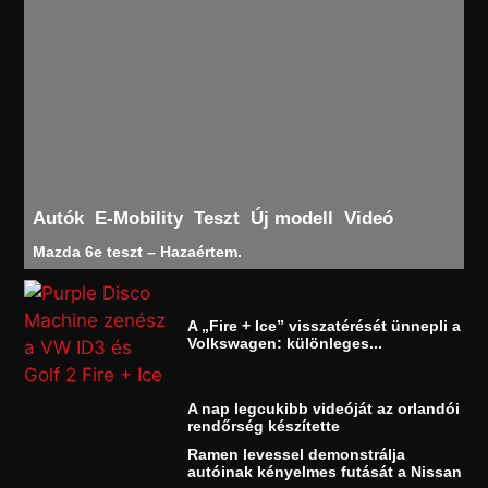
Autók
E-Mobility
Teszt
Új modell
Videó
Mazda 6e teszt – Hazaértem.
A „Fire + Ice” visszatérését ünnepli a
Volkswagen: különleges...
A nap legcukibb videóját az orlandói
rendőrség készítette
Ramen levessel demonstrálja
autóinak kényelmes futását a Nissan