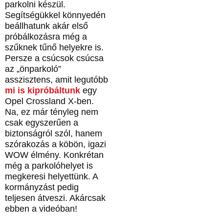
parkolni készül.
Segítségükkel könnyedén
beállhatunk akár első
próbálkozásra még a
szűknek tűnő helyekre is.
Persze a csúcsok csúcsa
az „önparkoló”
asszisztens, amit legutóbb
mi is kipróbáltunk
egy
Opel Crossland X-ben.
Na, ez már tényleg nem
csak egyszerűen a
biztonságról szól, hanem
szórakozás a köbön, igazi
WOW élmény. Konkrétan
még a parkolóhelyet is
megkeresi helyettünk. A
kormányzást pedig
teljesen átveszi. Akárcsak
ebben a videóban!