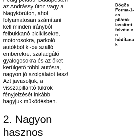
Dögös
az Andrássy úton vagy a
Forma-1-
Nagykörúton, ahol
es
folyamatosan számítani
pilóták
lassított
kell minden irányból
felvétele
felbukkanó biciklisekre,
n
hódítana
motorosokra, parkoló
k
autókból ki-be szálló
emberekre, szaladgáló
gyalogosokra és az őket
kerülgető többi autósra,
nagyon jó szolgálatot tesz!
Azt javasoljuk, a
visszapillantó tükrök
fényjelzését inkább
hagyjuk működésben.
2. Nagyon
hasznos