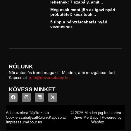
lehetnek: 7 szabály, amit...
Még csak most jön az igazi nyári
próbatétel: készítsük...
5 tipp a pénztárcabarát nyári
vezetéshez
RÓLUNK
Női autós és trend magazin. Minden, ami mozgásban tart.
Kapcsolat:
info@drivemebaby.hu
KÖVESS MINKET
Adatkezelési Tájékoztató
© 2026 Minden jog fenntartva –
Cookie szabályzat
Rólunk
Kapcsolat
Drive Me Baby | Powered by
Impresszum
About us
Webfox