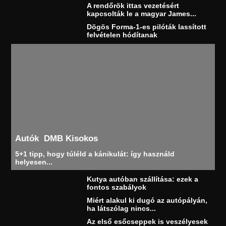
A rendőrök ittas vezetésért
kapcsolták le a magyar James...
Dögös Forma-1-es pilóták lassított
felvételen hódítanak
Autók
DMB Kisokos
5+1 tipp, hogy túléld a kánikulát: így használd
helyesen...
Kutya autóban szállítása: ezek a
fontos szabályok
Miért alakul ki dugó az autópályán,
ha látszólag nincs...
Az első esőcseppek is veszélyesek