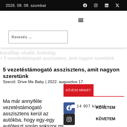
2026. 08. 08. szombat
Kezdőlap >
Autók
,
Autóvilág
> 5 vezetéstámogató asszisztens, amit nagyon szeretünk
5 vezetéstámogató asszisztens, amit nagyon
szeretünk
Szerző:
Drive Me Baby
|
2022. augusztus 17.
KÖVESS MINKET:
Ma már annyiféle
14 907 követő
vezetéstámogató
KÖVETEM
asszisztens kerül az
KÖVETEM
autókba, hogy egy-egy
autóteszt során sokszor mi