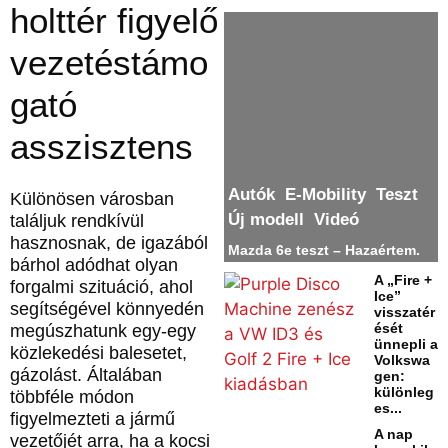
holttér figyelő
vezetéstámo
gató
asszisztens
Autók
E-Mobility
Teszt
Különösen városban
Új modell
Videó
találjuk rendkívül
hasznosnak, de igazából
Mazda 6e teszt – Hazaértem.
bárhol adódhat olyan
A „Fire +
forgalmi szituáció, ahol
Ice”
segítségével könnyedén
visszatér
ését
megúszhatunk egy-egy
ünnepli a
közlekedési balesetet,
Volkswa
gázolást. Általában
gen:
különleg
többféle módon
es...
figyelmezteti a jármű
A nap
vezetőjét arra, ha a kocsi