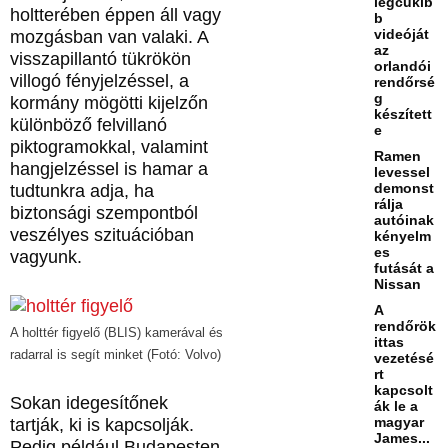
legcukib
holtterében éppen áll vagy
b
videóját
mozgásban van valaki. A
az
visszapillantó tükrökön
orlandói
villogó fényjelzéssel, a
rendőrsé
g
kormány mögötti kijelzőn
készített
különböző felvillanó
e
piktogramokkal, valamint
Ramen
hangjelzéssel is hamar a
levessel
demonst
tudtunkra adja, ha
rálja
biztonsági szempontból
autóinak
veszélyes szituációban
kényelm
es
vagyunk.
futását a
Nissan
A
rendőrök
A holttér figyelő (BLIS) kamerával és
ittas
radarral is segít minket (Fotó: Volvo)
vezetésé
rt
kapcsolt
Sokan idegesítőnek
ák le a
magyar
tartják, ki is kapcsolják.
James...
Pedig például Budapesten