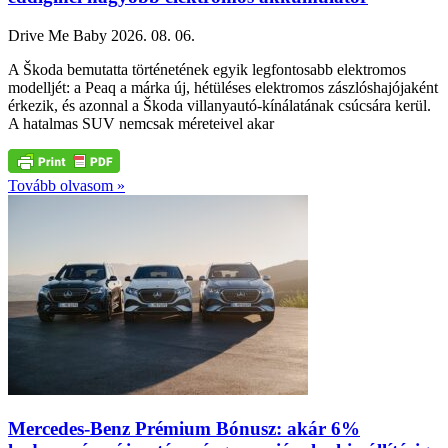
Drive Me Baby
2026. 08. 06.
A Škoda bemutatta történetének egyik legfontosabb elektromos
modelljét: a Peaq a márka új, hétüléses elektromos zászlóshajójaként
érkezik, és azonnal a Škoda villanyautó-kínálatának csúcsára kerül.
A hatalmas SUV nemcsak méreteivel akar
Tovább olvasom »
Mercedes-Benz Prémium Bónusz: akár 6%