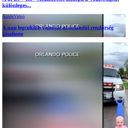
különleges...
Autók
Videó
A nap legcukibb videóját az orlandói rendőrség
készítette