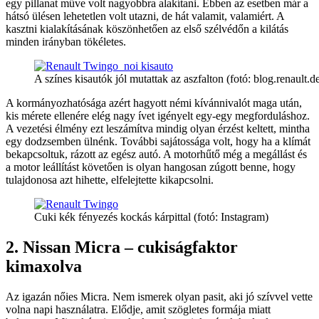
egy pillanat műve volt nagyobbra alakítani. Ebben az esetben már a
hátsó ülésen lehetetlen volt utazni, de hát valamit, valamiért. A
kasztni kialakításának köszönhetően az első szélvédőn a kilátás
minden irányban tökéletes.
A színes kisautók jól mutattak az aszfalton (fotó: blog.renault.d
A kormányozhatósága azért hagyott némi kívánnivalót maga után,
kis mérete ellenére elég nagy ívet igényelt egy-egy megforduláshoz.
A vezetési élmény ezt leszámítva mindig olyan érzést keltett, mintha
egy dodzsemben ülnénk. További sajátossága volt, hogy ha a klímát
bekapcsoltuk, rázott az egész autó. A motorhűtő még a megállást és
a motor leállítást követően is olyan hangosan zúgott benne, hogy
tulajdonosa azt hihette, elfelejtette kikapcsolni.
Cuki kék fényezés kockás kárpittal (fotó: Instagram)
2. Nissan Micra – cukiságfaktor
kimaxolva
Az igazán nőies Micra. Nem ismerek olyan pasit, aki jó szívvel vette
volna napi használatra. Elődje, amit szögletes formája miatt