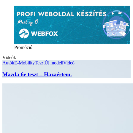
Promóció
Videók
Autók
E-Mobility
Teszt
Új modell
Videó
Mazda 6e teszt – Hazaértem.