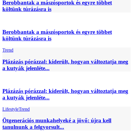
Berobbantak a mászósportok és egyre többet
költünk túrázásra is
Berobbantak a mászósportok és egyre többet
költünk túrázásra is
Trend
Plázázás pórázzal: kiderült, hogyan változtatja meg
a kutyák jelenléte...
Plázázás pórázzal: kiderült, hogyan változtatja meg
a kutyák jelenléte...
Lifestyle
Trend
Ötgenerációs munkahelyeké a jövő: újra kell
tanulnunk a felgyorsult...