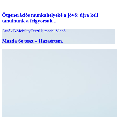
Ötgenerációs munkahelyeké a jövő: újra kell
tanulnunk a felgyorsult...
Autók
E-Mobility
Teszt
Új modell
Videó
Mazda 6e teszt – Hazaértem.