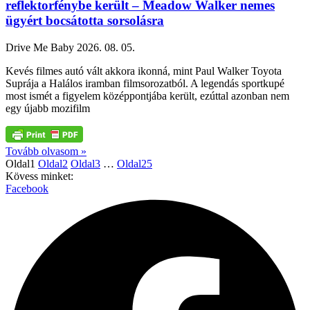
reflektorfénybe került – Meadow Walker nemes
ügyért bocsátotta sorsolásra
Drive Me Baby
2026. 08. 05.
Kevés filmes autó vált akkora ikonná, mint Paul Walker Toyota
Suprája a Halálos iramban filmsorozatból. A legendás sportkupé
most ismét a figyelem középpontjába került, ezúttal azonban nem
egy újabb mozifilm
Tovább olvasom »
Oldal
1
Oldal
2
Oldal
3
…
Oldal
25
Kövess minket:
Facebook