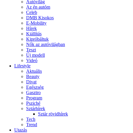
Autóvilág
Az én autóm
Celeb
DMB Kisokos
E-Mobility
Hírek
Kiállítás
Kipróbáltuk
Nők az autóvilágban
Teszt
Új modell
Videó
Lifestyle
Aktuális
Beauty
Divat
Egészség
Gasztro
Program
Psziché
Sztárhírek
Sztár rövidhírek
Tech
Trend
Utazás