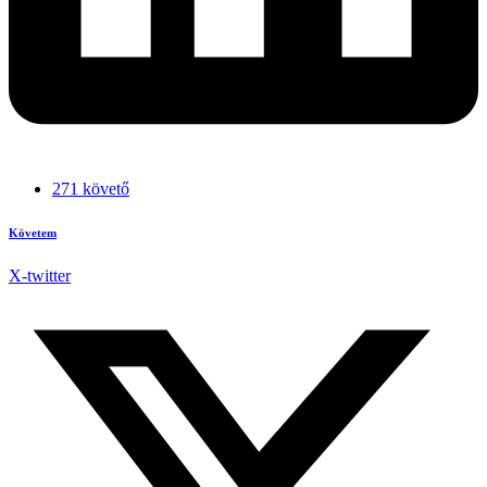
271 követő
Követem
X-twitter