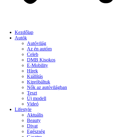
Kezdőlap
Autók
Autóvilág
Az én autóm
Celeb
DMB Kisokos
E-Mobility
Hírek
Kiállítás
Kipróbáltuk
Nők az autóvilágban
Teszt
Új modell
Videó
Lifestyle
Aktuális
Beauty
Divat
Egészség
Gasztro