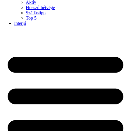
Aktív
Hosszú hétvége
Szállástipp
Top 5
Interjú