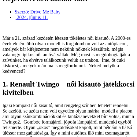
Szerző:
Drive Me Baby
|
2024. június 11.
Már a 21. század kezdetén létezett tökéletes női kisautó. A 2000-es
évek elején több olyan modell is forgalomban volt az autópiacon,
amelyek bár kifejezetten nem nekünk nőknek készültek, mégis
valahogy tipikus női autóvá váltak. Még most is megdobogtatják a
szívünket, ha elvétve találkozunk velük az utakon. Íme, öt cuki
kiskocsi, amelyek után ma is megfordulunk. Neked melyik a
kedvenced?
1. Renault Twingo – női kisautó játékkocsi
kivitelben
Igazi kompakt női kisautó, amit rengeteg színben lehetett rendelni.
Se azelőtt, se azóta nem volt egyetlen olyan márka, modell a piacon,
ami olyan színkombinációkkal és fantázianevekkel bírt volna, mint a
Twingo2. Gombóc formájáról, jópofa lámpájáról mindenki egyből
felismerte. Olyan „okos” megoldásokat kapott, mint például a hátsó
üléssor mozgathatósága. Így a mini autóhoz illő mini csomagtartót