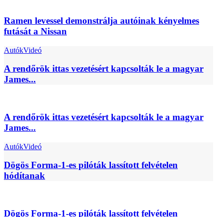
Ramen levessel demonstrálja autóinak kényelmes
futását a Nissan
Autók
Videó
A rendőrök ittas vezetésért kapcsolták le a magyar
James...
A rendőrök ittas vezetésért kapcsolták le a magyar
James...
Autók
Videó
Dögös Forma-1-es pilóták lassított felvételen
hódítanak
Dögös Forma-1-es pilóták lassított felvételen