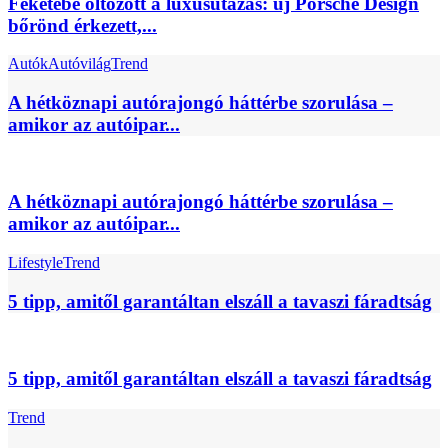
Feketébe öltözött a luxusutazás: új Porsche Design
bőrönd érkezett,...
Autók
Autóvilág
Trend
A hétköznapi autórajongó háttérbe szorulása –
amikor az autóipar...
A hétköznapi autórajongó háttérbe szorulása –
amikor az autóipar...
Lifestyle
Trend
5 tipp, amitől garantáltan elszáll a tavaszi fáradtság
5 tipp, amitől garantáltan elszáll a tavaszi fáradtság
Trend