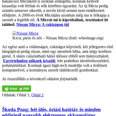
bakancsos Micraként is szoktak emlegetni, korának kedvelt
kisautója volt férfiak és nők körében egyaránt. Az új Micra pedig
szintén unisexre sikerült, a nevén kívül semmi nem emlékezteti
elődjeire. A 2000-es évek Micrájára azonban még ma is felkapja a
szemét a legtöbb nő.
A Micrát mi is kipróbáltuk, tesztünket itt
találod:
Nissan Micra: A cukiságon túl
Kicsi, piros és női – Nissan Micra (fotó: wheelsage.org)
Az egész autó a vidámságot, cukiságot képviseli, két jellegzetes első
lámpájával pedig olyan, mint egy mesebeli béka, ami négy keréken
gurul. A sínen csúsztatható hátsó üléssor ebből sem hiányozhatott.
Egyértelműen nőknek készült
, tele praktikus tárolórekeszekkel,
pohártartókkal. Korának igazi high-tech modellje volt a fedélzeti
komputerével, a kormányra szerelt rádiókezelő gombokkal.
Az összeállítás a következő oldalon folytatódik.
Oldalak:
Oldal
1
,
Oldal
2
Škoda Peaq: hét ülés, óriási hatótáv és minden
eddiginél nagyobb elektromos akkumulátor