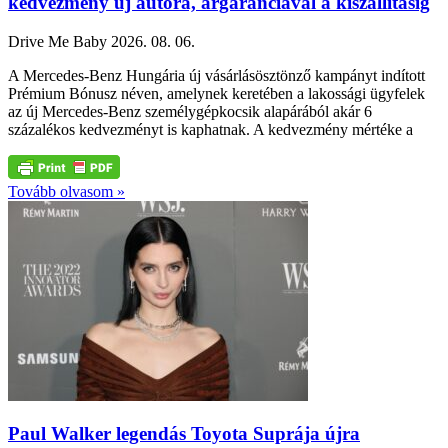
kedvezmény új autóra, árgaranciával a kiszállításig
Drive Me Baby
2026. 08. 06.
A Mercedes-Benz Hungária új vásárlásösztönző kampányt indított
Prémium Bónusz néven, amelynek keretében a lakossági ügyfelek
az új Mercedes-Benz személygépkocsik alapárából akár 6
százalékos kedvezményt is kaphatnak. A kedvezmény mértéke a
Tovább olvasom »
Paul Walker legendás Toyota Suprája újra