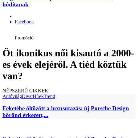
hódítanak
Facebook
Promóció
Öt ikonikus női kisautó a 2000-
es évek elejéről. A tiéd köztük
van?
NÉPSZERŰ CIKKEK
Autóvilág
Divat
Hírek
Trend
Feketébe öltözött a luxusutazás: új Porsche Design
bőrönd érkezett,...