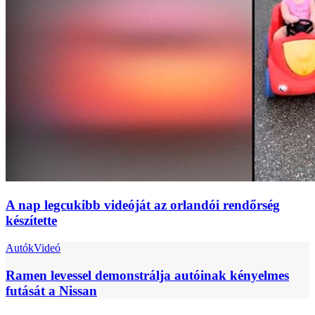
A nap legcukibb videóját az orlandói rendőrség
készítette
Autók
Videó
Ramen levessel demonstrálja autóinak kényelmes
futását a Nissan