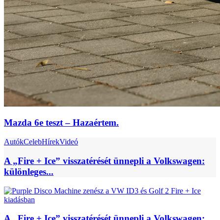
Mazda 6e teszt – Hazaértem.
Autók
Celeb
Hírek
Videó
A „Fire + Ice” visszatérését ünnepli a Volkswagen:
különleges...
A „Fire + Ice” visszatérését ünnepli a Volkswagen: