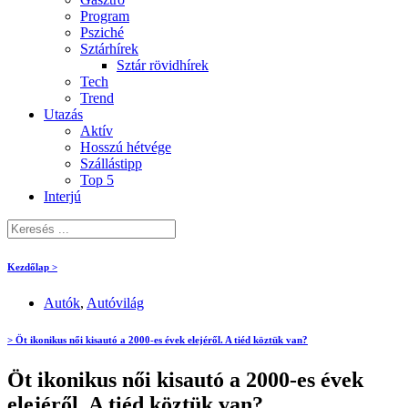
Program
Psziché
Sztárhírek
Sztár rövidhírek
Tech
Trend
Utazás
Aktív
Hosszú hétvége
Szállástipp
Top 5
Interjú
Kezdőlap >
Autók
,
Autóvilág
> Öt ikonikus női kisautó a 2000-es évek elejéről. A tiéd köztük van?
Öt ikonikus női kisautó a 2000-es évek
elejéről. A tiéd köztük van?