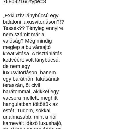
76809216/?type=3
„Exkluzív lánybúcsú egy
balatoni luxusvitorláson?!?
Tessék?? Tényleg ennyire
nem számít már a
valóság? Még mindig
meglep a bulvársajtó
kreativitása. A tisztánlátás
kedvéért: volt lánybúcsú,
de nem egy
luxusvitorláson, hanem
egy barátnőm lakásának
teraszán, öt civil
barátommal, akikkel egy
vacsora mellett, meghitt
hangulatban töltöttük az
estét. Tudom, sokkal
unalmasabb, mint a riói
karnevált idéző luxushajó,