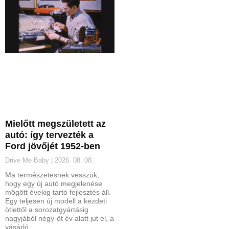
Mielőtt megszületett az
autó: így tervezték a
Ford jövőjét 1952-ben
Drive Me Baby
2026. 08. 08.
Ma természetesnek vesszük,
hogy egy új autó megjelenése
mögött évekig tartó fejlesztés áll.
Egy teljesen új modell a kezdeti
ötlettől a sorozatgyártásig
nagyjából négy-öt év alatt jut el, a
vásárló