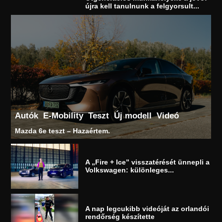
újra kell tanulnunk a felgyorsult...
Autók
E-Mobility
Teszt
Új modell
Videó
Mazda 6e teszt – Hazaértem.
A „Fire + Ice” visszatérését ünnepli a
Volkswagen: különleges...
A nap legcukibb videóját az orlandói
rendőrség készítette