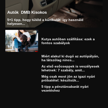
Autók
DMB Kisokos
5+1 tipp, hogy túléld a kánikulát: így használd
helyesen...
Kutya autóban szállítása: ezek a
fontos szabályok
Miért alakul ki dugó az autópályán,
ha látszólag nincs...
Az első esőcseppek is veszélyesek
lehetnek: 7 szabály, amit...
Még csak most jön az igazi nyári
próbatétel: készítsük...
5 tipp a pénztárcabarát nyári
vezetéshez