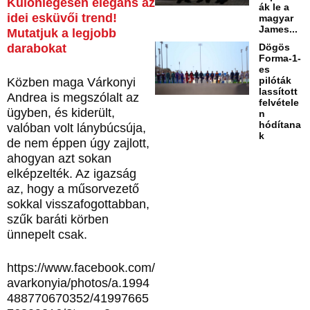
Különlegesen elegáns az
ák le a
idei esküvői trend!
magyar
James...
Mutatjuk a legjobb
Dögös
darabokat
Forma-1-
es
pilóták
Közben maga Várkonyi
lassított
Andrea is megszólalt az
felvétele
ügyben, és kiderült,
n
hódítana
valóban volt lánybúcsúja,
k
de nem éppen úgy zajlott,
ahogyan azt sokan
elképzelték. Az igazság
az, hogy a műsorvezető
sokkal visszafogottabban,
szűk baráti körben
ünnepelt csak.
https://www.facebook.com/
avarkonyia/photos/a.1994
488770670352/41997665