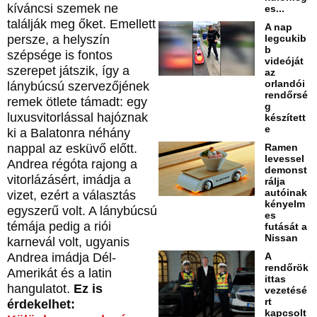
kíváncsi szemek ne
es...
találják meg őket. Emellett
A nap
legcukib
persze, a helyszín
b
szépsége is fontos
videóját
szerepet játszik, így a
az
orlandói
lánybúcsú szervezőjének
rendőrsé
remek ötlete támadt: egy
g
luxusvitorlással hajóznak
készített
e
ki a Balatonra néhány
Ramen
nappal az esküvő előtt.
levessel
Andrea régóta rajong a
demonst
vitorlázásért, imádja a
rálja
autóinak
vizet, ezért a választás
kényelm
egyszerű volt. A lánybúcsú
es
témája pedig a riói
futását a
Nissan
karnevál volt, ugyanis
A
Andrea imádja Dél-
rendőrök
Amerikát és a latin
ittas
hangulatot.
Ez is
vezetésé
rt
érdekelhet:
kapcsolt