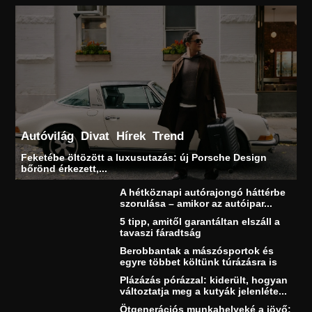
Autóvilág
Divat
Hírek
Trend
Feketébe öltözött a luxusutazás: új Porsche Design
bőrönd érkezett,...
A hétköznapi autórajongó háttérbe
szorulása – amikor az autóipar...
5 tipp, amitől garantáltan elszáll a
tavaszi fáradtság
Berobbantak a mászósportok és
egyre többet költünk túrázásra is
Plázázás pórázzal: kiderült, hogyan
változtatja meg a kutyák jelenléte...
Ötgenerációs munkahelyeké a jövő: