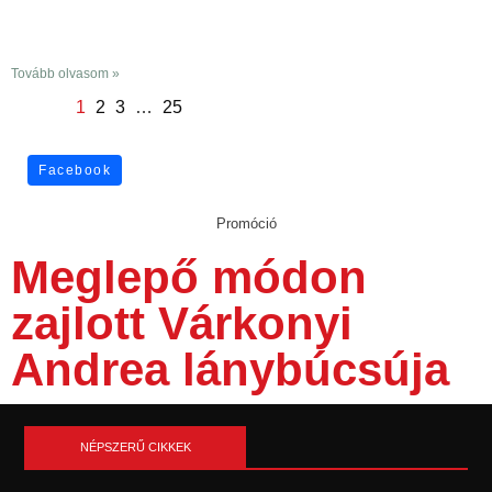
Tovább olvasom »
1
2
3
…
25
Facebook
Promóció
Meglepő módon
zajlott Várkonyi
Andrea lánybúcsúja
NÉPSZERŰ CIKKEK