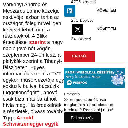
4776 követő
Várkonyi Andrea és
KÖVETEM
Mészáros Lőrinc közelgő
esküvője lázban tartja az
271 követő
országot, főleg mivel igen
KÖVETEM
keveset lehet tudni a
részletekről. A Blikk
34 követő
értesülései
szerint
a nagy
nap a jövő hét végén,
szeptember 24-én lesz, a
HÍRLEVÉL
pletykák szerint a Tihanyi-
félszigeten. Egyes
információk szerint a TV2
egykori műsorvezetője egy
exkluzív bulival búcsúzik
függetlenségétől, ahová
Promóció
csak bizalmas barátnőit
Szeretnéd személyesen
hívta meg. Ha érdekelnek
megkapni a legérdekesebb
híreinket? Regisztrálj most!
a részletek, olvass tovább!
Tipp:
Arnold
Feliratkozás
Schwarzenegger egyik