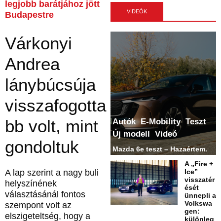
legjobb barátjához jött
VIDEÓK
Budapestre
Várkonyi
Andrea
lánybúcsúja
visszafogotta
bb volt, mint
Autók
E-Mobility
Teszt
Új modell
Videó
gondoltuk
Mazda 6e teszt – Hazaértem.
A „Fire +
Ice”
A lap szerint a nagy buli
visszatér
helyszínének
ését
választásánál fontos
ünnepli a
Volkswa
szempont volt az
gen:
elszigeteltség, hogy a
különleg