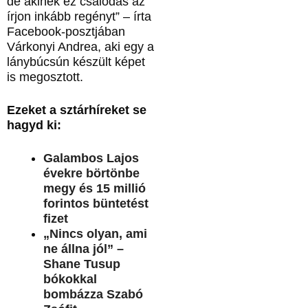
de akinek ez csalódás az
írjon inkább regényt” – írta
Facebook-posztjában
Várkonyi Andrea, aki egy a
lánybúcsún készült képet
is megosztott.
Ezeket a sztárhíreket se
hagyd ki:
Galambos Lajos
évekre börtönbe
megy és 15 millió
forintos büntetést
fizet
„Nincs olyan, ami
ne állna jól” –
Shane Tusup
bókokkal
bombázza Szabó