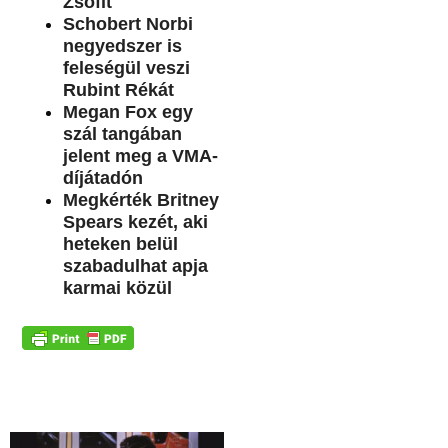
Zsófit
Schobert Norbi
negyedszer is
feleségül veszi
Rubint Rékát
Megan Fox egy
szál tangában
jelent meg a VMA-
díjátadón
Megkérték Britney
Spears kezét, aki
heteken belül
szabadulhat apja
karmai közül