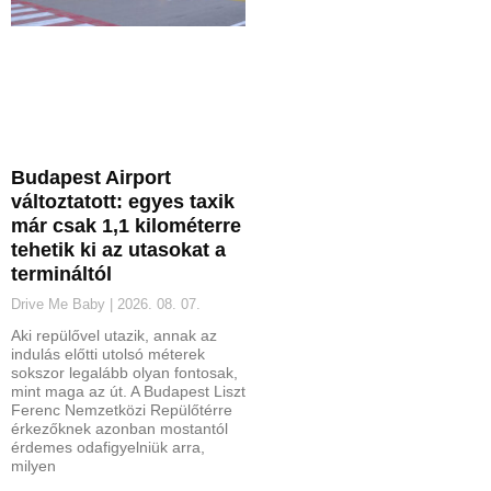
Budapest Airport
változtatott: egyes taxik
már csak 1,1 kilométerre
tehetik ki az utasokat a
termináltól
Drive Me Baby
2026. 08. 07.
Aki repülővel utazik, annak az
indulás előtti utolsó méterek
sokszor legalább olyan fontosak,
mint maga az út. A Budapest Liszt
Ferenc Nemzetközi Repülőtérre
érkezőknek azonban mostantól
érdemes odafigyelniük arra,
milyen