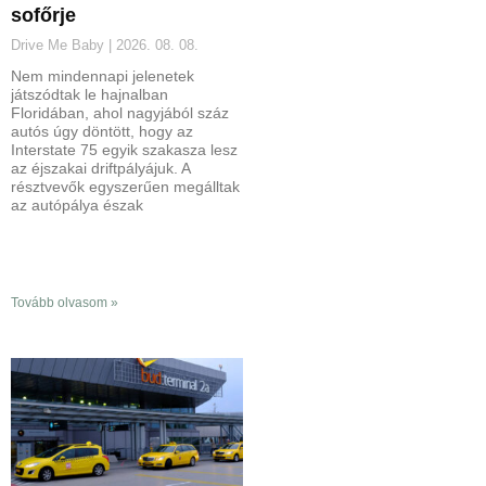
sofőrje
Drive Me Baby
2026. 08. 08.
Nem mindennapi jelenetek
játszódtak le hajnalban
Floridában, ahol nagyjából száz
autós úgy döntött, hogy az
Interstate 75 egyik szakasza lesz
az éjszakai driftpályájuk. A
résztvevők egyszerűen megálltak
az autópálya észak
Tovább olvasom »