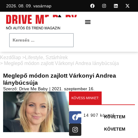
2026. 08. 09. vasárnap
Kezdőlap >
Lifestyle
,
Sztárhírek
> Meglepő módon zajlott Várkonyi Andrea lánybúcsúja
Meglepő módon zajlott Várkonyi Andrea
lánybúcsúja
Szerző:
Drive Me Baby
|
2021. szeptember 16.
KÖVESS MINKET:
14 907 követő
KÖVETEM
KÖVETEM