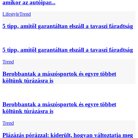
amikor az autóipar...
Lifestyle
Trend
5 tipp, amitől garantáltan elszáll a tavaszi fáradtság
5 tipp, amitől garantáltan elszáll a tavaszi fáradtság
Trend
Berobbantak a mászósportok és egyre többet
költünk túrázásra is
Berobbantak a mászósportok és egyre többet
költünk túrázásra is
Trend
Plázázás pórázzal: kiderült, hogyan változtatja meg