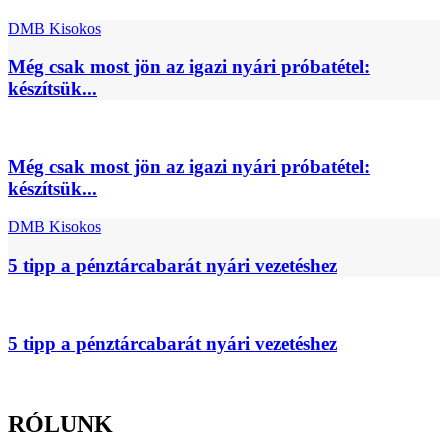
DMB Kisokos
Még csak most jön az igazi nyári próbatétel:
készítsük...
Még csak most jön az igazi nyári próbatétel:
készítsük...
DMB Kisokos
5 tipp a pénztárcabarát nyári vezetéshez
5 tipp a pénztárcabarát nyári vezetéshez
RÓLUNK