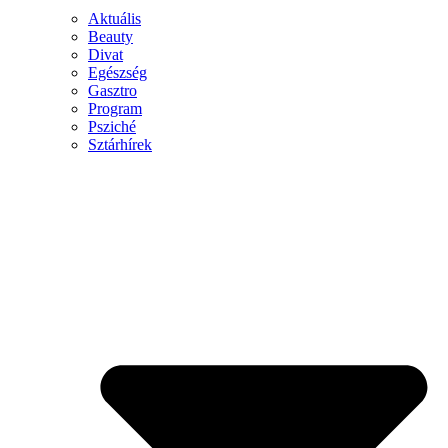
Aktuális
Beauty
Divat
Egészség
Gasztro
Program
Psziché
Sztárhírek