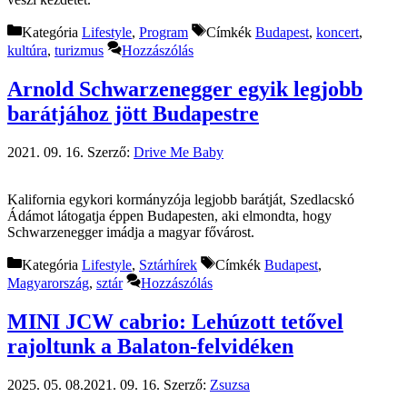
Kategória
Lifestyle
,
Program
Címkék
Budapest
,
koncert
,
kultúra
,
turizmus
Hozzászólás
Arnold Schwarzenegger egyik legjobb
barátjához jött Budapestre
2021. 09. 16.
Szerző:
Drive Me Baby
Kalifornia egykori kormányzója legjobb barátját, Szedlacskó
Ádámot látogatja éppen Budapesten, aki elmondta, hogy
Schwarzenegger imádja a magyar fővárost.
Kategória
Lifestyle
,
Sztárhírek
Címkék
Budapest
,
Magyarország
,
sztár
Hozzászólás
MINI JCW cabrio: Lehúzott tetővel
rajoltunk a Balaton-felvidéken
2025. 05. 08.
2021. 09. 16.
Szerző:
Zsuzsa