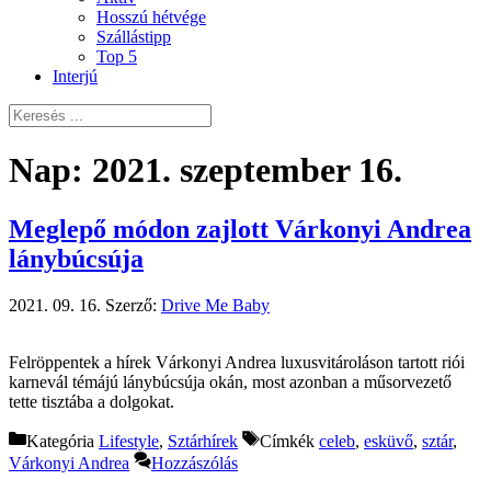
Hosszú hétvége
Szállástipp
Top 5
Interjú
Nap:
2021. szeptember 16.
Meglepő módon zajlott Várkonyi Andrea
lánybúcsúja
2021. 09. 16.
Szerző:
Drive Me Baby
Felröppentek a hírek Várkonyi Andrea luxusvitároláson tartott riói
karnevál témájú lánybúcsúja okán, most azonban a műsorvezető
tette tisztába a dolgokat.
Kategória
Lifestyle
,
Sztárhírek
Címkék
celeb
,
esküvő
,
sztár
,
Várkonyi Andrea
Hozzászólás