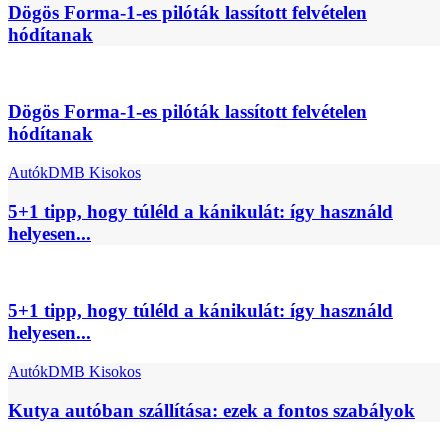
Dögös Forma-1-es pilóták lassított felvételen
hódítanak
Dögös Forma-1-es pilóták lassított felvételen
hódítanak
Autók
DMB Kisokos
5+1 tipp, hogy túléld a kánikulát: így használd
helyesen...
5+1 tipp, hogy túléld a kánikulát: így használd
helyesen...
Autók
DMB Kisokos
Kutya autóban szállítása: ezek a fontos szabályok