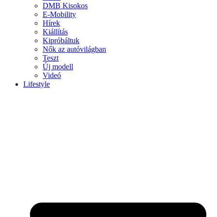
DMB Kisokos
E-Mobility
Hírek
Kiállítás
Kipróbáltuk
Nők az autóvilágban
Teszt
Új modell
Videó
Lifestyle