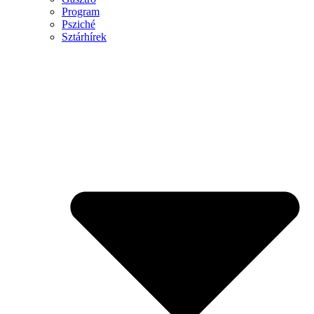
Program
Psziché
Sztárhírek