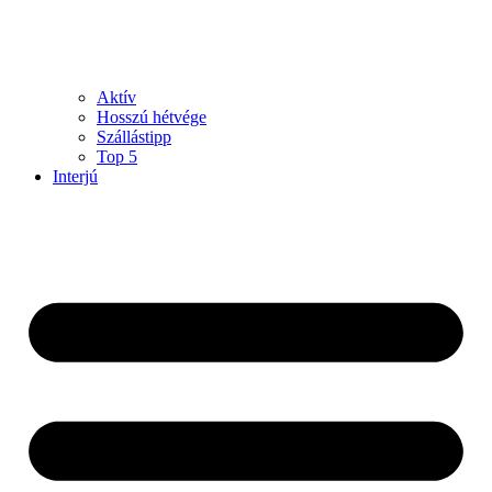
Aktív
Hosszú hétvége
Szállástipp
Top 5
Interjú