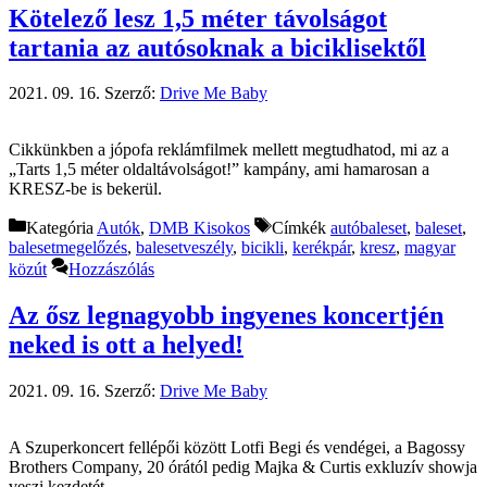
Kötelező lesz 1,5 méter távolságot
tartania az autósoknak a biciklisektől
2021. 09. 16.
Szerző:
Drive Me Baby
Cikkünkben a jópofa reklámfilmek mellett megtudhatod, mi az a
„Tarts 1,5 méter oldaltávolságot!” kampány, ami hamarosan a
KRESZ-be is bekerül.
Kategória
Autók
,
DMB Kisokos
Címkék
autóbaleset
,
baleset
,
balesetmegelőzés
,
balesetveszély
,
bicikli
,
kerékpár
,
kresz
,
magyar
közút
Hozzászólás
Az ősz legnagyobb ingyenes koncertjén
neked is ott a helyed!
2021. 09. 16.
Szerző:
Drive Me Baby
A Szuperkoncert fellépői között Lotfi Begi és vendégei, a Bagossy
Brothers Company, 20 órától pedig Majka & Curtis exkluzív showja
veszi kezdetét.