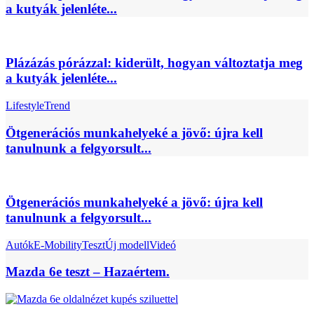
a kutyák jelenléte...
Plázázás pórázzal: kiderült, hogyan változtatja meg
a kutyák jelenléte...
Lifestyle
Trend
Ötgenerációs munkahelyeké a jövő: újra kell
tanulnunk a felgyorsult...
Ötgenerációs munkahelyeké a jövő: újra kell
tanulnunk a felgyorsult...
Autók
E-Mobility
Teszt
Új modell
Videó
Mazda 6e teszt – Hazaértem.