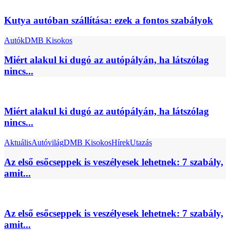
Kutya autóban szállítása: ezek a fontos szabályok
Autók
DMB Kisokos
Miért alakul ki dugó az autópályán, ha látszólag
nincs...
Miért alakul ki dugó az autópályán, ha látszólag
nincs...
Aktuális
Autóvilág
DMB Kisokos
Hírek
Utazás
Az első esőcseppek is veszélyesek lehetnek: 7 szabály,
amit...
Az első esőcseppek is veszélyesek lehetnek: 7 szabály,
amit...