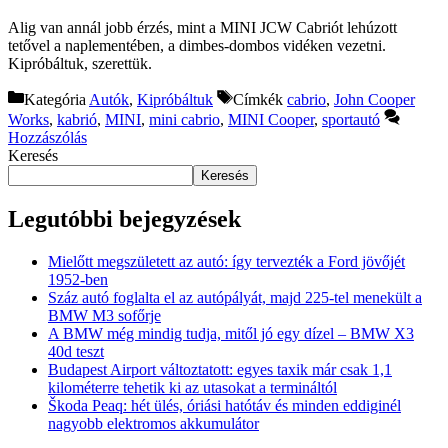
Alig van annál jobb érzés, mint a MINI JCW Cabriót lehúzott
tetővel a naplementében, a dimbes-dombos vidéken vezetni.
Kipróbáltuk, szerettük.
Kategória
Autók
,
Kipróbáltuk
Címkék
cabrio
,
John Cooper
Works
,
kabrió
,
MINI
,
mini cabrio
,
MINI Cooper
,
sportautó
Hozzászólás
Keresés
Keresés
Legutóbbi bejegyzések
Mielőtt megszületett az autó: így tervezték a Ford jövőjét
1952-ben
Száz autó foglalta el az autópályát, majd 225-tel menekült a
BMW M3 sofőrje
A BMW még mindig tudja, mitől jó egy dízel – BMW X3
40d teszt
Budapest Airport változtatott: egyes taxik már csak 1,1
kilométerre tehetik ki az utasokat a termináltól
Škoda Peaq: hét ülés, óriási hatótáv és minden eddiginél
nagyobb elektromos akkumulátor