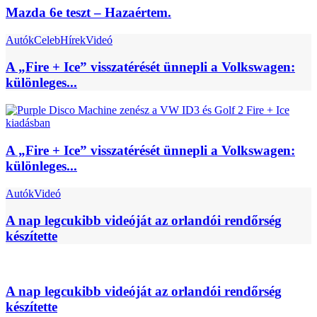
Mazda 6e teszt – Hazaértem.
Autók
Celeb
Hírek
Videó
A „Fire + Ice” visszatérését ünnepli a Volkswagen:
különleges...
A „Fire + Ice” visszatérését ünnepli a Volkswagen:
különleges...
Autók
Videó
A nap legcukibb videóját az orlandói rendőrség
készítette
A nap legcukibb videóját az orlandói rendőrség
készítette