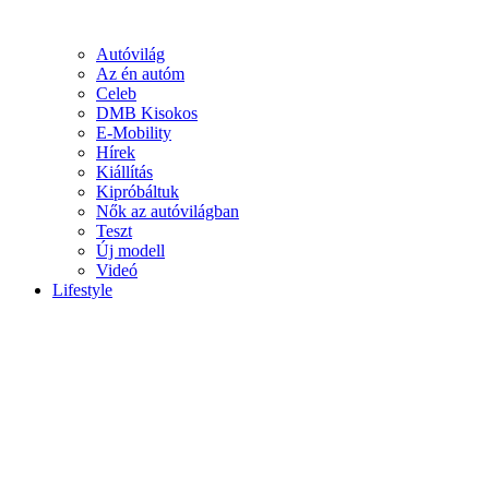
Autóvilág
Az én autóm
Celeb
DMB Kisokos
E-Mobility
Hírek
Kiállítás
Kipróbáltuk
Nők az autóvilágban
Teszt
Új modell
Videó
Lifestyle