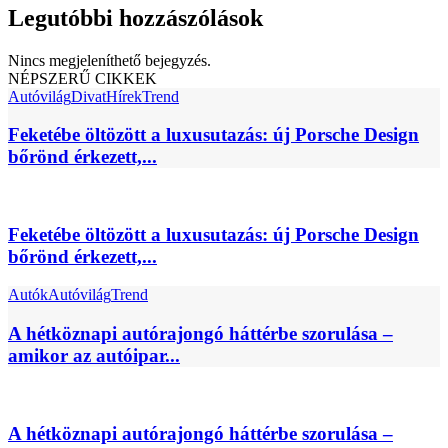
Legutóbbi hozzászólások
Nincs megjeleníthető bejegyzés.
NÉPSZERŰ CIKKEK
Autóvilág
Divat
Hírek
Trend
Feketébe öltözött a luxusutazás: új Porsche Design
bőrönd érkezett,...
Feketébe öltözött a luxusutazás: új Porsche Design
bőrönd érkezett,...
Autók
Autóvilág
Trend
A hétköznapi autórajongó háttérbe szorulása –
amikor az autóipar...
A hétköznapi autórajongó háttérbe szorulása –