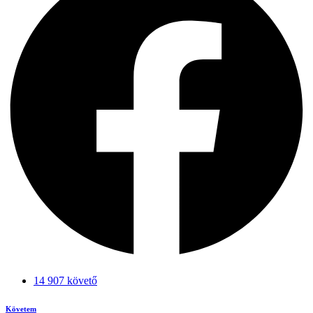
14 907 követő
Követem