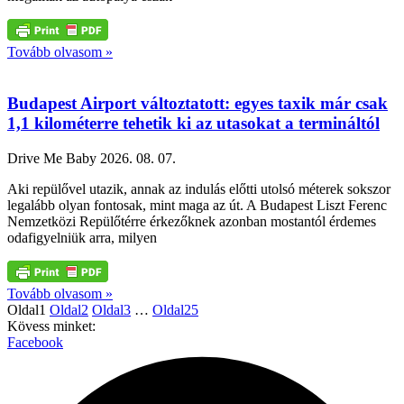
Tovább olvasom »
Budapest Airport változtatott: egyes taxik már csak
1,1 kilométerre tehetik ki az utasokat a termináltól
Drive Me Baby
2026. 08. 07.
Aki repülővel utazik, annak az indulás előtti utolsó méterek sokszor
legalább olyan fontosak, mint maga az út. A Budapest Liszt Ferenc
Nemzetközi Repülőtérre érkezőknek azonban mostantól érdemes
odafigyelniük arra, milyen
Tovább olvasom »
Oldal
1
Oldal
2
Oldal
3
…
Oldal
25
Kövess minket:
Facebook