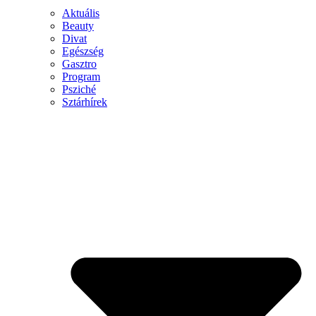
Aktuális
Beauty
Divat
Egészség
Gasztro
Program
Psziché
Sztárhírek