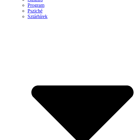
Program
Psziché
Sztárhírek