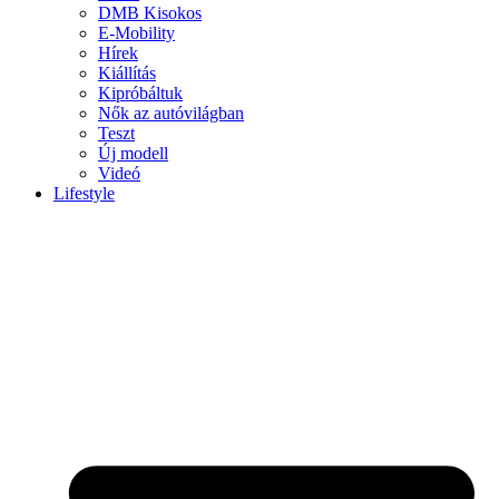
DMB Kisokos
E-Mobility
Hírek
Kiállítás
Kipróbáltuk
Nők az autóvilágban
Teszt
Új modell
Videó
Lifestyle