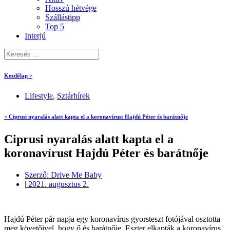
Hosszú hétvége
Szállástipp
Top 5
Interjú
Kezdőlap >
Lifestyle
,
Sztárhírek
> Ciprusi nyaralás alatt kapta el a koronavírust Hajdú Péter és barátnője
Ciprusi nyaralás alatt kapta el a
koronavírust Hajdú Péter és barátnője
Szerző:
Drive Me Baby
|
2021. augusztus 2.
Hajdú Péter pár napja egy koronavírus gyorsteszt fotójával osztotta
meg követőivel, hogy ő és barátnője, Eszter elkapták a koronavírus