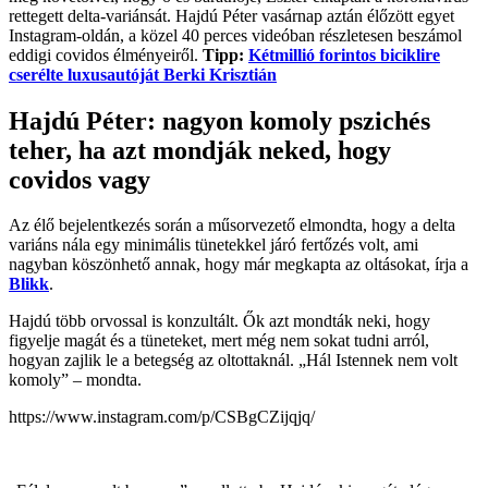
rettegett delta-variánsát. Hajdú Péter vasárnap aztán élőzött egyet
Instagram-oldán, a közel 40 perces videóban részletesen beszámol
eddigi covidos élményeiről.
Tipp:
Kétmillió forintos biciklire
cserélte luxusautóját Berki Krisztián
Hajdú Péter: nagyon komoly pszichés
teher, ha azt mondják neked, hogy
covidos vagy
Az élő bejelentkezés során a műsorvezető elmondta, hogy a delta
variáns nála egy minimális tünetekkel járó fertőzés volt, ami
nagyban köszönhető annak, hogy már megkapta az oltásokat, írja a
Blikk
.
Hajdú több orvossal is konzultált. Ők azt mondták neki, hogy
figyelje magát és a tüneteket, mert még nem sokat tudni arról,
hogyan zajlik le a betegség az oltottaknál. „Hál Istennek nem volt
komoly” – mondta.
https://www.instagram.com/p/CSBgCZijqjq/