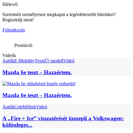
Hírlevél
Szeretnéd személyesen megkapni a legérdekesebb híreinket?
Regisztrálj most!
Feliratkozás
Promóció
Videók
Autók
E-Mobility
Teszt
Új modell
Videó
Mazda 6e teszt – Hazaértem.
Mazda 6e teszt – Hazaértem.
Autók
Celeb
Hírek
Videó
A „Fire + Ice” visszatérését ünnepli a Volkswagen:
különleges...