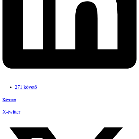
271 követő
Követem
X-twitter