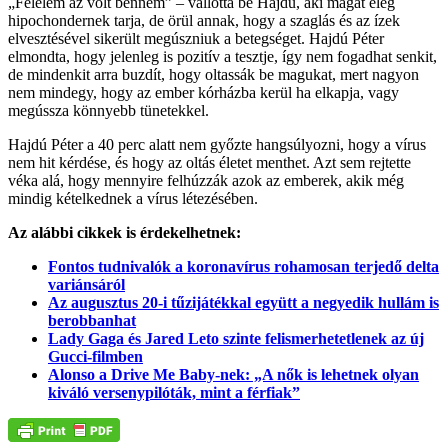
„Félelem az volt bennem” – vallotta be Hajdú, aki magát elég
hipochondernek tarja, de örül annak, hogy a szaglás és az ízek
elvesztésével sikerült megúszniuk a betegséget. Hajdú Péter
elmondta, hogy jelenleg is pozitív a tesztje, így nem fogadhat senkit,
de mindenkit arra buzdít, hogy oltassák be magukat, mert nagyon
nem mindegy, hogy az ember kórházba kerül ha elkapja, vagy
megússza könnyebb tünetekkel.
Hajdú Péter a 40 perc alatt nem győzte hangsúlyozni, hogy a vírus
nem hit kérdése, és hogy az oltás életet menthet. Azt sem rejtette
véka alá, hogy mennyire felhúzzák azok az emberek, akik még
mindig kételkednek a vírus létezésében.
Az alábbi cikkek is érdekelhetnek:
Fontos tudnivalók a koronavírus rohamosan terjedő delta
variánsáról
Az augusztus 20-i tűzijátékkal együtt a negyedik hullám is
berobbanhat
Lady Gaga és Jared Leto szinte felismerhetetlenek az új
Gucci-filmben
Alonso a Drive Me Baby-nek: „A nők is lehetnek olyan
kiváló versenypilóták, mint a férfiak”