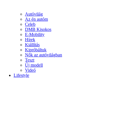
Autóvilág
Az én autóm
Celeb
DMB Kisokos
E-Mobility
Hírek
Kiállítás
Kipróbáltuk
Nők az autóvilágban
Teszt
Új modell
Videó
Lifestyle