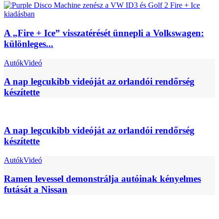
A „Fire + Ice” visszatérését ünnepli a Volkswagen:
különleges...
Autók
Videó
A nap legcukibb videóját az orlandói rendőrség
készítette
A nap legcukibb videóját az orlandói rendőrség
készítette
Autók
Videó
Ramen levessel demonstrálja autóinak kényelmes
futását a Nissan