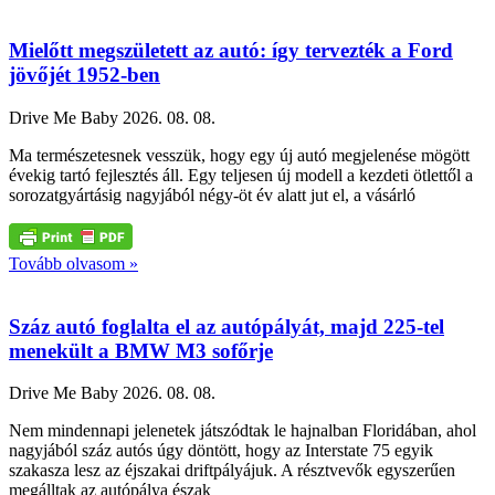
Mielőtt megszületett az autó: így tervezték a Ford
jövőjét 1952-ben
Drive Me Baby
2026. 08. 08.
Ma természetesnek vesszük, hogy egy új autó megjelenése mögött
évekig tartó fejlesztés áll. Egy teljesen új modell a kezdeti ötlettől a
sorozatgyártásig nagyjából négy-öt év alatt jut el, a vásárló
Tovább olvasom »
Száz autó foglalta el az autópályát, majd 225-tel
menekült a BMW M3 sofőrje
Drive Me Baby
2026. 08. 08.
Nem mindennapi jelenetek játszódtak le hajnalban Floridában, ahol
nagyjából száz autós úgy döntött, hogy az Interstate 75 egyik
szakasza lesz az éjszakai driftpályájuk. A résztvevők egyszerűen
megálltak az autópálya észak