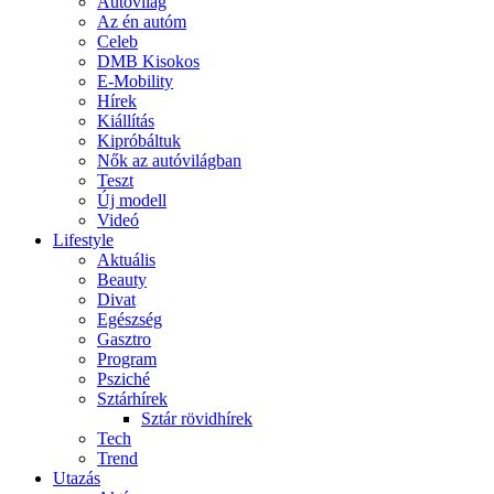
Autóvilág
Az én autóm
Celeb
DMB Kisokos
E-Mobility
Hírek
Kiállítás
Kipróbáltuk
Nők az autóvilágban
Teszt
Új modell
Videó
Lifestyle
Aktuális
Beauty
Divat
Egészség
Gasztro
Program
Psziché
Sztárhírek
Sztár rövidhírek
Tech
Trend
Utazás