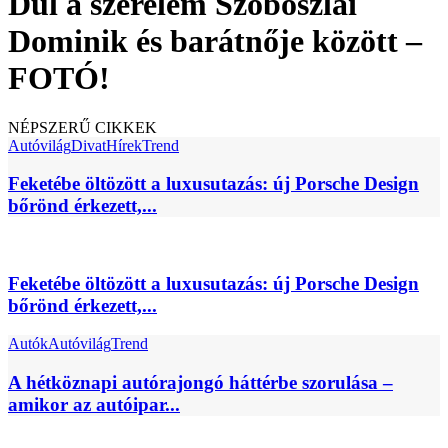
Dúl a szerelem Szoboszlai
Dominik és barátnője között –
FOTÓ!
NÉPSZERŰ CIKKEK
Autóvilág
Divat
Hírek
Trend
Feketébe öltözött a luxusutazás: új Porsche Design
bőrönd érkezett,...
Feketébe öltözött a luxusutazás: új Porsche Design
bőrönd érkezett,...
Autók
Autóvilág
Trend
A hétköznapi autórajongó háttérbe szorulása –
amikor az autóipar...