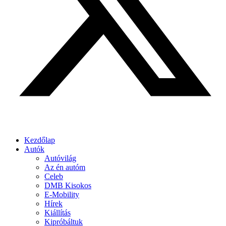
Kezdőlap
Autók
Autóvilág
Az én autóm
Celeb
DMB Kisokos
E-Mobility
Hírek
Kiállítás
Kipróbáltuk