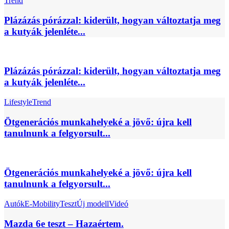
Trend
Plázázás pórázzal: kiderült, hogyan változtatja meg
a kutyák jelenléte...
Plázázás pórázzal: kiderült, hogyan változtatja meg
a kutyák jelenléte...
Lifestyle
Trend
Ötgenerációs munkahelyeké a jövő: újra kell
tanulnunk a felgyorsult...
Ötgenerációs munkahelyeké a jövő: újra kell
tanulnunk a felgyorsult...
Autók
E-Mobility
Teszt
Új modell
Videó
Mazda 6e teszt – Hazaértem.