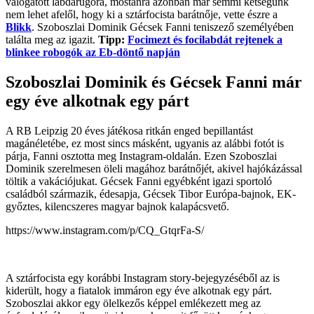
válogatott labdarúgóra, mostanra azonban már semmi kétségünk
nem lehet afelől, hogy ki a sztárfocista barátnője, vette észre a
Blikk
. Szoboszlai Dominik Gécsek Fanni teniszező személyében
találta meg az igazit.
Tipp:
Focimezt és focilabdát rejtenek a
blinkee robogók az Eb-döntő napján
Szoboszlai Dominik és Gécsek Fanni már
egy éve alkotnak egy párt
A RB Leipzig 20 éves játékosa ritkán enged bepillantást
magánéletébe, ez most sincs másként, ugyanis az alábbi fotót is
párja, Fanni osztotta meg Instagram-oldalán. Ezen Szoboszlai
Dominik szerelmesen öleli magához barátnőjét, akivel hajókázással
töltik a vakációjukat. Gécsek Fanni egyébként igazi sportoló
családból származik, édesapja, Gécsek Tibor Európa-bajnok, EK-
győztes, kilencszeres magyar bajnok kalapácsvető.
https://www.instagram.com/p/CQ_GtqrFa-S/
A sztárfocista egy korábbi Instagram story-bejegyzéséből az is
kiderült, hogy a fiatalok immáron egy éve alkotnak egy párt.
Szoboszlai akkor egy ölelkezős képpel emlékezett meg az