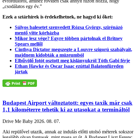
évfordulóról, amihez röviden csak annyit fűzött hozzá, hogy
„csodálatos egy év.”
Ezek a sztárhírek is érdekelhetnek, ne hagyd ki őket:
Súlyos balesetet szenvedett Rózsa György, szirénázó
mentő vitte kórházba
Mikor lesz vége? Egyre többen pártolnak el Britney
Spears mellől
Cinthya Dictator megszegte a Louvre szigorú szabályait,
majdnem kidobták a múzeumból
Elbűvölő fotót osztott meg kislányukról Tóth Gabi férje
Ethan Hawke és Oscar Isaac ezúttal Balatonfüreden
jártak
Budapest Airport változtatott: egyes taxik már csak
1,1 kilométerre tehetik ki az utasokat a termináltól
Drive Me Baby
2026. 08. 07.
Aki repülővel utazik, annak az indulás előtti utolsó méterek sokszor
legalább olyan fontosak, mint maga az út. A Budapest Liszt Ferenc