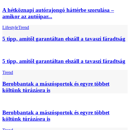
A hétköznapi autórajongó háttérbe szorulása –
amikor az autóipar...
Lifestyle
Trend
5 tipp, amitől garantáltan elszáll a tavaszi fáradtság
5 tipp, amitől garantáltan elszáll a tavaszi fáradtság
Trend
Berobbantak a mászósportok és egyre többet
költünk túrázásra is
Berobbantak a mászósportok és egyre többet
költünk túrázásra is