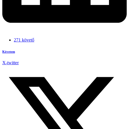
271 követő
Követem
X-twitter