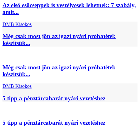
Az első esőcseppek is veszélyesek lehetnek: 7 szabály,
amit...
DMB Kisokos
Még csak most jön az igazi nyári próbatétel:
készítsük...
Még csak most jön az igazi nyári próbatétel:
készítsük...
DMB Kisokos
5 tipp a pénztárcabarát nyári vezetéshez
5 tipp a pénztárcabarát nyári vezetéshez