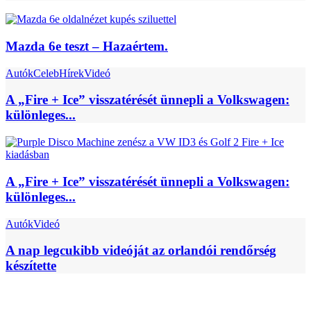
Mazda 6e teszt – Hazaértem.
Autók
Celeb
Hírek
Videó
A „Fire + Ice” visszatérését ünnepli a Volkswagen:
különleges...
A „Fire + Ice” visszatérését ünnepli a Volkswagen:
különleges...
Autók
Videó
A nap legcukibb videóját az orlandói rendőrség
készítette