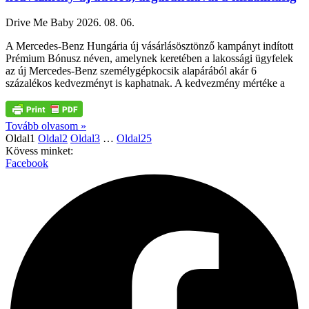
Drive Me Baby
2026. 08. 06.
A Mercedes-Benz Hungária új vásárlásösztönző kampányt indított
Prémium Bónusz néven, amelynek keretében a lakossági ügyfelek
az új Mercedes-Benz személygépkocsik alapárából akár 6
százalékos kedvezményt is kaphatnak. A kedvezmény mértéke a
Tovább olvasom »
Oldal
1
Oldal
2
Oldal
3
…
Oldal
25
Kövess minket:
Facebook