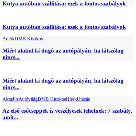
Kutya autóban szállítása: ezek a fontos szabályok
Kutya autóban szállítása: ezek a fontos szabályok
Autók
DMB Kisokos
Miért alakul ki dugó az autópályán, ha látszólag
nincs...
Miért alakul ki dugó az autópályán, ha látszólag
nincs...
Aktuális
Autóvilág
DMB Kisokos
Hírek
Utazás
Az első esőcseppek is veszélyesek lehetnek: 7 szabály,
amit...