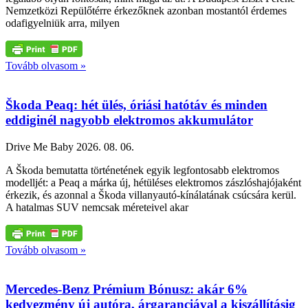
Nemzetközi Repülőtérre érkezőknek azonban mostantól érdemes
odafigyelniük arra, milyen
Tovább olvasom »
Škoda Peaq: hét ülés, óriási hatótáv és minden
eddiginél nagyobb elektromos akkumulátor
Drive Me Baby
2026. 08. 06.
A Škoda bemutatta történetének egyik legfontosabb elektromos
modelljét: a Peaq a márka új, hétüléses elektromos zászlóshajójaként
érkezik, és azonnal a Škoda villanyautó-kínálatának csúcsára kerül.
A hatalmas SUV nemcsak méreteivel akar
Tovább olvasom »
Mercedes-Benz Prémium Bónusz: akár 6%
kedvezmény új autóra, árgaranciával a kiszállításig