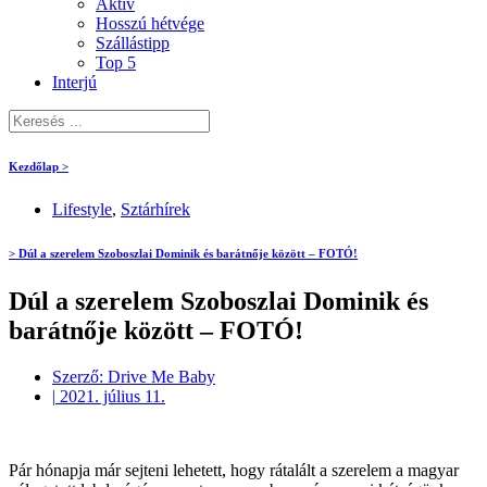
Aktív
Hosszú hétvége
Szállástipp
Top 5
Interjú
Kezdőlap >
Lifestyle
,
Sztárhírek
> Dúl a szerelem Szoboszlai Dominik és barátnője között – FOTÓ!
Dúl a szerelem Szoboszlai Dominik és
barátnője között – FOTÓ!
Szerző:
Drive Me Baby
|
2021. július 11.
Pár hónapja már sejteni lehetett, hogy rátalált a szerelem a magyar