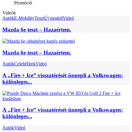
Promóció
Videók
Autók
E-Mobility
Teszt
Új modell
Videó
Mazda 6e teszt – Hazaértem.
Mazda 6e teszt – Hazaértem.
Autók
Celeb
Hírek
Videó
A „Fire + Ice” visszatérését ünnepli a Volkswagen:
különleges...
A „Fire + Ice” visszatérését ünnepli a Volkswagen:
különleges...
Autók
Videó