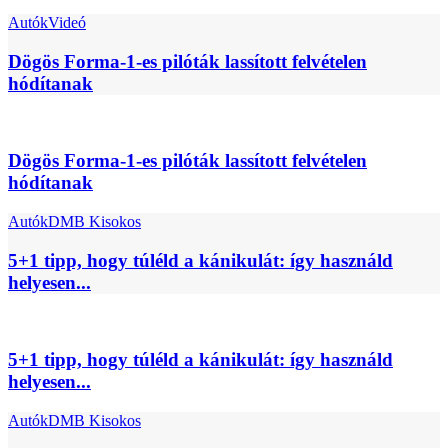
Autók
Videó
Dögös Forma-1-es pilóták lassított felvételen
hódítanak
Dögös Forma-1-es pilóták lassított felvételen
hódítanak
Autók
DMB Kisokos
5+1 tipp, hogy túléld a kánikulát: így használd
helyesen...
5+1 tipp, hogy túléld a kánikulát: így használd
helyesen...
Autók
DMB Kisokos