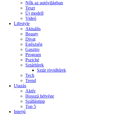
Nők az autóvilágban
Teszt
Új modell
Videó
Lifestyle
Aktuális
Beauty
Divat
Egészség
Gasztro
Program
Psziché
Sztárhírek
Sztár rövidhírek
Tech
Trend
Utazás
Aktív
Hosszú hétvége
Szállástipp
Top 5
Interjú