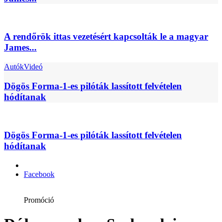
A rendőrök ittas vezetésért kapcsolták le a magyar
James...
Autók
Videó
Dögös Forma-1-es pilóták lassított felvételen
hódítanak
Dögös Forma-1-es pilóták lassított felvételen
hódítanak
Facebook
Promóció