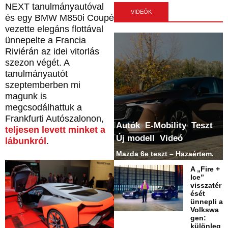
NEXT tanulmányautóval
VIDEÓK
és egy BMW M850i Coupé
vezette elegáns flottával
ünnepelte a Francia
Riviérán az idei vitorlás
szezon végét. A
tanulmányautót
szeptemberben mi
magunk is
megcsodálhattuk a
Frankfurti Autószalonon,
Autók
E-Mobility
Teszt
teljesen levett minket a
Új modell
Videó
lábunkról
.
Mazda 6e teszt – Hazaértem.
A „Fire +
Ice”
visszatér
ését
ünnepli a
Volkswa
gen:
különleg