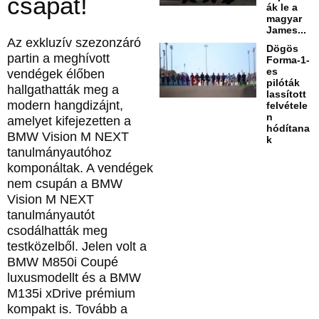
csapat!
ák le a
magyar
James...
Az exkluzív szezonzáró
Dögös
partin a meghívott
Forma-1-
es
vendégek élőben
pilóták
hallgathatták meg a
lassított
modern hangdizájnt,
felvétele
n
amelyet kifejezetten a
hódítana
BMW Vision M NEXT
k
tanulmányautóhoz
komponáltak. A vendégek
nem csupán a BMW
Vision M NEXT
tanulmányautót
csodálhatták meg
testközelből. Jelen volt a
BMW M850i Coupé
luxusmodellt és a BMW
M135i xDrive prémium
kompakt is. Tovább a