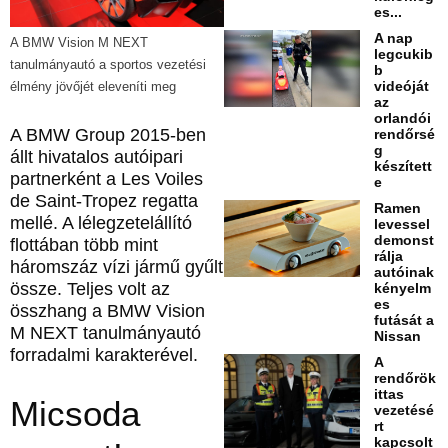
es...
A nap
A BMW Vision M NEXT
legcukib
tanulmányautó a sportos vezetési
b
videóját
élmény jövőjét eleveníti meg
az
orlandói
A BMW Group 2015-ben
rendőrsé
g
állt hivatalos autóipari
készített
partnerként a Les Voiles
e
de Saint-Tropez regatta
Ramen
mellé. A lélegzetelállító
levessel
demonst
flottában több mint
rálja
háromszáz vízi jármű gyűlt
autóinak
össze. Teljes volt az
kényelm
es
összhang a BMW Vision
futását a
M NEXT tanulmányautó
Nissan
forradalmi karakterével.
A
rendőrök
ittas
Micsoda
vezetésé
rt
kapcsolt