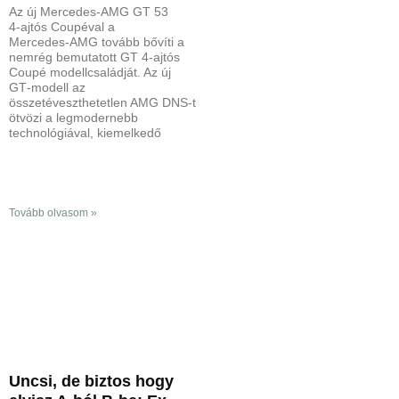
Az új Mercedes‑AMG GT 53
4‑ajtós Coupéval a
Mercedes‑AMG tovább bővíti a
nemrég bemutatott GT 4‑ajtós
Coupé modellcsaládját. Az új
GT‑modell az
összetéveszthetetlen AMG DNS‑t
ötvözi a legmodernebb
technológiával, kiemelkedő
Tovább olvasom »
Uncsi, de biztos hogy