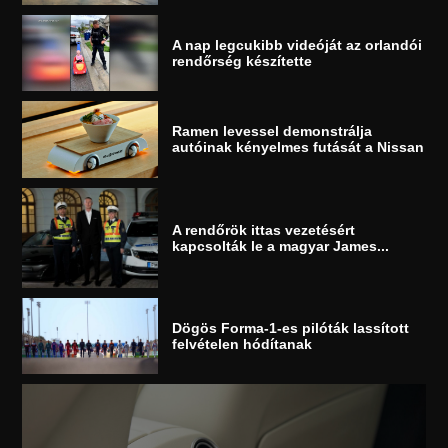
A nap legcukibb videóját az orlandói
rendőrség készítette
Ramen levessel demonstrálja
autóinak kényelmes futását a Nissan
A rendőrök ittas vezetésért
kapcsolták le a magyar James...
Dögös Forma-1-es pilóták lassított
felvételen hódítanak