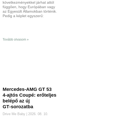
következményekkel járhat attól
függően, hogy Európában vagy
az Egyesült Államokban történik.
Pedig a képlet egyszerű:
Tovább olvasom »
Mercedes‑AMG GT 53
4‑ajtós Coupé: erőteljes
belépő az új
GT‑sorozatba
Drive Me Baby
2026. 08. 10.