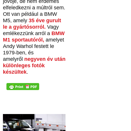
jövője, de nem érdemes
elfeledkezni a múltról sem.
Ott van például a BMW
M5, amely
35 éve gurult
le a gyártósorról.
Vagy
emlékezzünk arról a
BMW
M1 sportautóról,
amelyet
Andy Warhol festett le
1979-ben, és
amelyről
negyven év után
különleges fotók
készültek
.