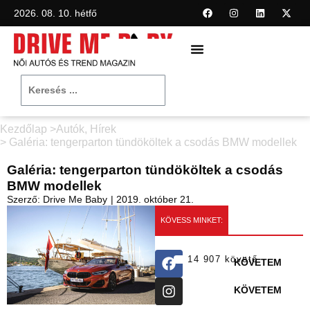
2026. 08. 10. hétfő
Kezdőlap >
Autók
,
Hírek
> Galéria: tengerparton tündököltek a csodás BMW modellek
Galéria: tengerparton tündököltek a csodás
BMW modellek
Szerző:
Drive Me Baby
|
2019. október 21.
KÖVESS MINKET:
14 907 követő
KÖVETEM
KÖVETEM