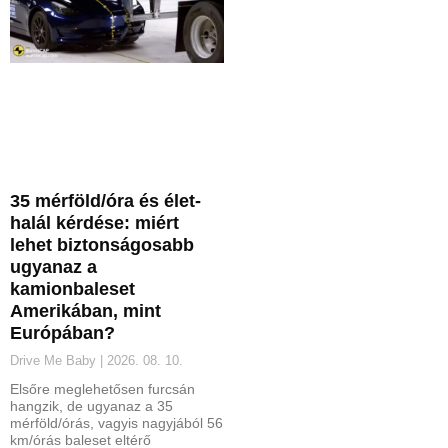
35 mérföld/óra és élet-
halál kérdése: miért
lehet biztonságosabb
ugyanaz a
kamionbaleset
Amerikában, mint
Európában?
Drive Me Baby
2026. 08. 10.
Elsőre meglehetősen furcsán
hangzik, de ugyanaz a 35
mérföld/órás, vagyis nagyjából 56
km/órás baleset eltérő