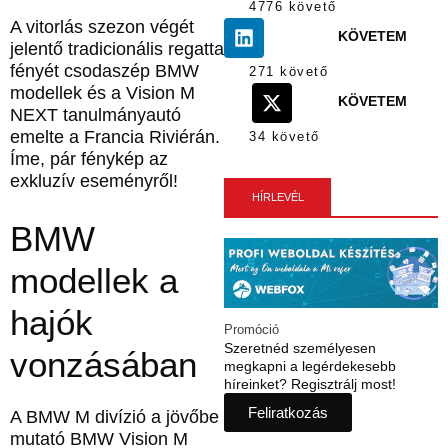
4776 követő
A vitorlás szezon végét
KÖVETEM
jelentő tradicionális regatta
fényét csodaszép BMW
271 követő
modellek és a Vision M
KÖVETEM
NEXT tanulmányautó
emelte a Francia Riviérán.
34 követő
Íme, pár fénykép az
exkluzív eseményről!
HÍRLEVÉL
BMW
modellek a
hajók
Promóció
Szeretnéd személyesen
vonzásában
megkapni a legérdekesebb
híreinket? Regisztrálj most!
Feliratkozás
A BMW M divízió a jövőbe
mutató BMW Vision M