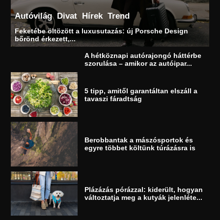
Autóvilág
Divat
Hírek
Trend
Feketébe öltözött a luxusutazás: új Porsche Design
bőrönd érkezett,...
A hétköznapi autórajongó háttérbe
szorulása – amikor az autóipar...
5 tipp, amitől garantáltan elszáll a
tavaszi fáradtság
Berobbantak a mászósportok és
egyre többet költünk túrázásra is
Plázázás pórázzal: kiderült, hogyan
változtatja meg a kutyák jelenléte...