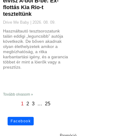
elvisz A-ból B-be: Ex-
flottás Kia Rio-t
teszteltünk
Drive Me Baby
2026. 08. 09.
Használtautó tesztsorozatunk
talán eddigi „leguncsibb” autója
következik. De bőven akadnak
olyan élethelyzetek amikor a
megbízhatóság, a ritka
karbantartási igény, és a garancia
többet ér mint a lóerők vagy a
presztízs.
Tovább olvasom »
1
2
3
…
25
Facebook
Promóció