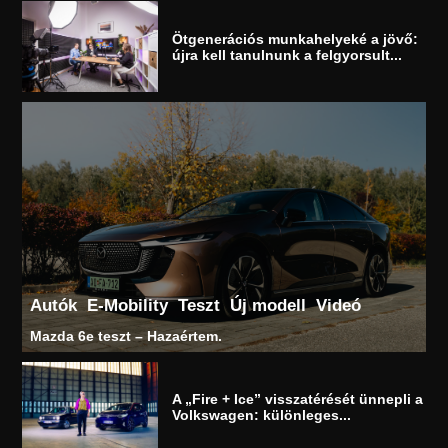
Ötgenerációs munkahelyeké a jövő:
újra kell tanulnunk a felgyorsult...
Autók
E-Mobility
Teszt
Új modell
Videó
Mazda 6e teszt – Hazaértem.
A „Fire + Ice” visszatérését ünnepli a
Volkswagen: különleges...