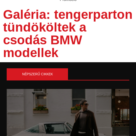
Galéria: tengerparton
tündököltek a
csodás BMW
modellek
NÉPSZERŰ CIKKEK