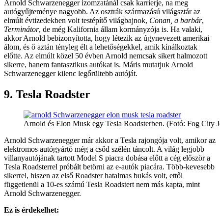
Arnold Schwarzenegger izomzatánál csak karrierje, na meg
autógyűjteménye nagyobb. Az osztrák származású világsztár az
elmúlt évtizedekben volt testépítő világbajnok,
Conan, a barbár
,
Terminátor
, de még Kalifornia állam kormányzója is. Ha valaki,
akkor Arnold bebizonyította, hogy létezik az úgynevezett amerikai
álom, és ő aztán tényleg élt a lehetőségekkel, amik kínálkoztak
előtte. Az elmúlt közel 50 évben Arnold nemcsak sikert halmozott
sikerre, hanem fantasztikus autókat is. Máris mutatjuk Arnold
Schwarzenegger kilenc legőrültebb autóját.
9. Tesla Roadster
Arnold és Elon Musk egy Tesla Roadsterben. (Fotó: Fog City J
Arnold Schwarzenegger már akkor a Tesla rajongója volt, amikor az
elektromos autógyártó még a csőd szélén táncolt. A világ legjobb
villanyautójának tartott Model S piacra dobása előtt a cég először a
Tesla Roadsterrel próbált betörni az e-autók piacára. Több-kevesebb
sikerrel, hiszen az első Roadster hatalmas bukás volt, ettől
függetlenül a 10-es számú Tesla Roadstert nem más kapta, mint
Arnold Schwarzenegger.
Ez is érdekelhet: