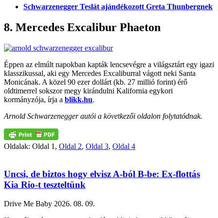
Schwarzenegger Teslát ajándékozott Greta Thunbergnek
8. Mercedes Excalibur Phaeton
Éppen az elmúlt napokban kapták lencsevégre a világsztárt egy igazi
klasszikussal, aki egy Mercedes Excaliburral vágott neki Santa
Monicának. A közel 90 ezer dollárt (kb. 27 millió forint) érő
oldtimerrel sokszor megy kirándulni Kalifornia egykori
kormányzója, írja a
blikk.hu
.
Arnold Schwarzenegger autói a következői oldalon folytatódnak.
Oldalak:
Oldal
1
,
Oldal
2
,
Oldal
3
,
Oldal
4
Uncsi, de biztos hogy elvisz A-ból B-be: Ex-flottás
Kia Rio-t teszteltünk
Drive Me Baby
2026. 08. 09.