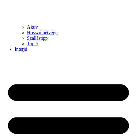
Aktív
Hosszú hétvége
Szállástipp
Top 5
Interjú