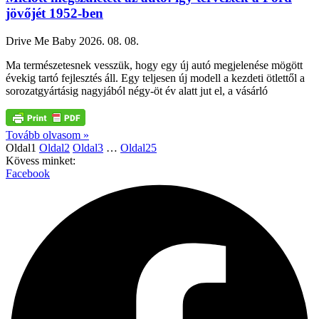
jövőjét 1952-ben
Drive Me Baby
2026. 08. 08.
Ma természetesnek vesszük, hogy egy új autó megjelenése mögött
évekig tartó fejlesztés áll. Egy teljesen új modell a kezdeti ötlettől a
sorozatgyártásig nagyjából négy-öt év alatt jut el, a vásárló
Tovább olvasom »
Oldal
1
Oldal
2
Oldal
3
…
Oldal
25
Kövess minket:
Facebook