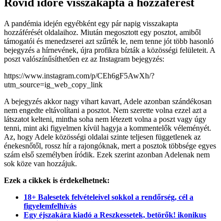
Rövid időre visszakapta a hozzáférést
A pandémia idején egyébként egy pár napig visszakapta
hozzáférését oldalaihoz. Miután megosztott egy posztot, amiből
támogatói és menedzserei azt szűrték le, nem tenne jót több hasonló
bejegyzés a hírnevének, újra profikra bízták a közösségi felületeit. A
poszt valószínűsíthetően ez az Instagram bejegyzés:
https://www.instagram.com/p/CEh6gF5AwXh/?
utm_source=ig_web_copy_link
A bejegyzés akkor nagy vihart kavart, Adele azonban szándékosan
nem engedte eltávolítani a posztot. Nem szerette volna ezzel azt a
látszatot kelteni, mintha soha nem létezett volna a poszt vagy úgy
tenni, mint aki figyelmen kívül hagyja a kommentelők véleményét.
Az, hogy Adele közösségi oldalai szinte teljesen függetlenek az
énekesnőtől, rossz hír a rajongóknak, mert a posztok többsége egyes
szám első személyben íródik. Ezek szerint azonban Adelenak nem
sok köze van hozzájuk.
Ezek a cikkek is érdekelhetnek:
18+ Balesetek felvételeivel sokkol a rendőrség, cél a
figyelemfelhívás
Egy éjszakára kiadó a Reszkessetek, betörők! ikonikus