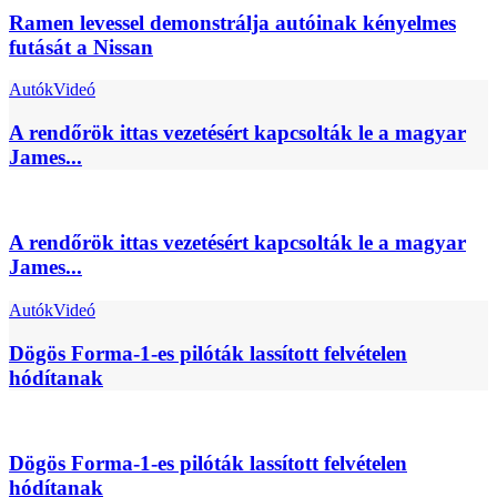
Ramen levessel demonstrálja autóinak kényelmes
futását a Nissan
Autók
Videó
A rendőrök ittas vezetésért kapcsolták le a magyar
James...
A rendőrök ittas vezetésért kapcsolták le a magyar
James...
Autók
Videó
Dögös Forma-1-es pilóták lassított felvételen
hódítanak
Dögös Forma-1-es pilóták lassított felvételen
hódítanak