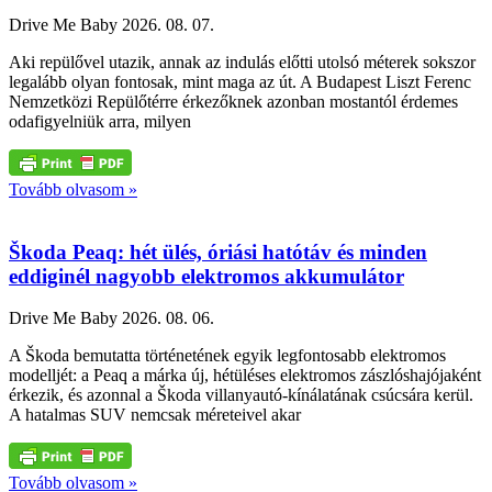
Drive Me Baby
2026. 08. 07.
Aki repülővel utazik, annak az indulás előtti utolsó méterek sokszor
legalább olyan fontosak, mint maga az út. A Budapest Liszt Ferenc
Nemzetközi Repülőtérre érkezőknek azonban mostantól érdemes
odafigyelniük arra, milyen
Tovább olvasom »
Škoda Peaq: hét ülés, óriási hatótáv és minden
eddiginél nagyobb elektromos akkumulátor
Drive Me Baby
2026. 08. 06.
A Škoda bemutatta történetének egyik legfontosabb elektromos
modelljét: a Peaq a márka új, hétüléses elektromos zászlóshajójaként
érkezik, és azonnal a Škoda villanyautó-kínálatának csúcsára kerül.
A hatalmas SUV nemcsak méreteivel akar
Tovább olvasom »