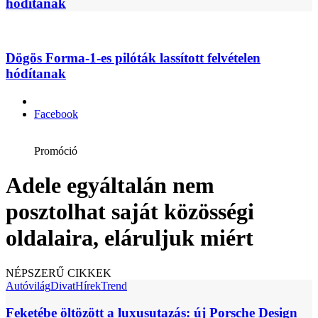
hódítanak
Dögös Forma-1-es pilóták lassított felvételen
hódítanak
Facebook
Promóció
Adele egyáltalán nem
posztolhat saját közösségi
oldalaira, eláruljuk miért
NÉPSZERŰ CIKKEK
Autóvilág
Divat
Hírek
Trend
Feketébe öltözött a luxusutazás: új Porsche Design