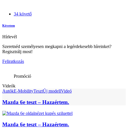
34 követő
Követem
Hírlevél
Szeretnéd személyesen megkapni a legérdekesebb híreinket?
Regisztrálj most!
Feliratkozás
Promóció
Videók
Autók
E-Mobility
Teszt
Új modell
Videó
Mazda 6e teszt – Hazaértem.
Mazda 6e teszt – Hazaértem.