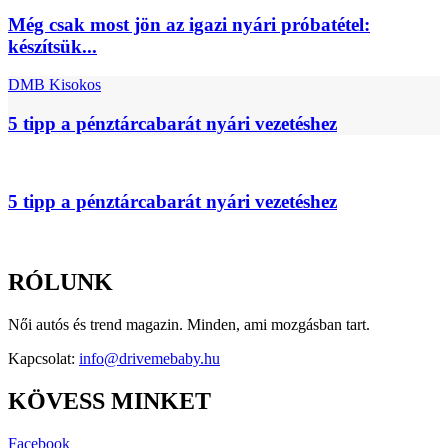
Még csak most jön az igazi nyári próbatétel:
készítsük...
DMB Kisokos
5 tipp a pénztárcabarát nyári vezetéshez
5 tipp a pénztárcabarát nyári vezetéshez
RÓLUNK
Női autós és trend magazin. Minden, ami mozgásban tart.
Kapcsolat:
info@drivemebaby.hu
KÖVESS MINKET
Facebook