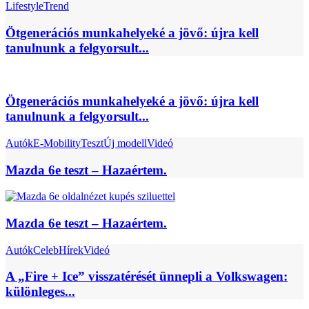
Lifestyle
Trend
Ötgenerációs munkahelyeké a jövő: újra kell
tanulnunk a felgyorsult...
Ötgenerációs munkahelyeké a jövő: újra kell
tanulnunk a felgyorsult...
Autók
E-Mobility
Teszt
Új modell
Videó
Mazda 6e teszt – Hazaértem.
Mazda 6e teszt – Hazaértem.
Autók
Celeb
Hírek
Videó
A „Fire + Ice” visszatérését ünnepli a Volkswagen:
különleges...