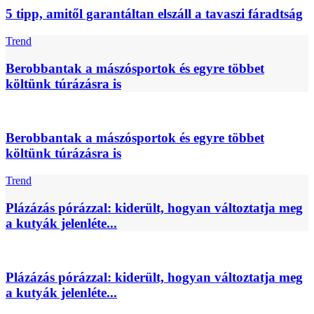
5 tipp, amitől garantáltan elszáll a tavaszi fáradtság
Trend
Berobbantak a mászósportok és egyre többet
költünk túrázásra is
Berobbantak a mászósportok és egyre többet
költünk túrázásra is
Trend
Plázázás pórázzal: kiderült, hogyan változtatja meg
a kutyák jelenléte...
Plázázás pórázzal: kiderült, hogyan változtatja meg
a kutyák jelenléte...