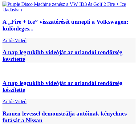
A „Fire + Ice” visszatérését ünnepli a Volkswagen:
különleges...
Autók
Videó
A nap legcukibb videóját az orlandói rendőrség
készítette
A nap legcukibb videóját az orlandói rendőrség
készítette
Autók
Videó
Ramen levessel demonstrálja autóinak kényelmes
futását a Nissan