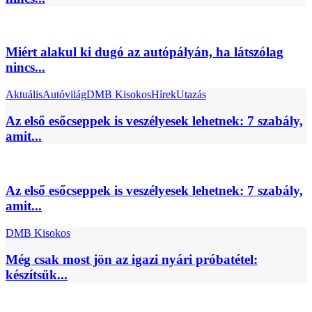
Miért alakul ki dugó az autópályán, ha látszólag
nincs...
Aktuális
Autóvilág
DMB Kisokos
Hírek
Utazás
Az első esőcseppek is veszélyesek lehetnek: 7 szabály,
amit...
Az első esőcseppek is veszélyesek lehetnek: 7 szabály,
amit...
DMB Kisokos
Még csak most jön az igazi nyári próbatétel:
készítsük...