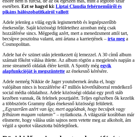
elsőre nem is furcsa, de az ok egészen más, mint a legtöbb sztár
esetében.
Ezt se hagyd ki:
Liptai Claudia fehérneműiről és
pikáns hálószobatitkairól vallott
Adele jelenleg a világ egyik legismertebb és legnépszerűbb
énekesnője. Saját közösségi felületeihez azonban még csak
hozzáférése sincs. Mégpedig azért, mert a menedzsment attól tart,
becsípve posztolna valami, ami ártana a karrierjének –
írta meg
a
Cosmopolitan.
Adele hat év szünet után jelentkezett új lemezzel. A 30 című album
számait főként válása ihlette. Az album rögtön a megjelenés napján a
zene streamelő oldalak élére került. A Spotify még
egyik
alapfunkcióját is megszüntette
az énekesnő kérésére.
Adele nemrég Nikkie de Jager youtubernek árulta el, hogy
valójában nincs is hozzáférése 47 milliós követőtáborral rendelkező
social média oldalaihoz. Adele közösségi oldalai egy profi stáb
kezében vannak, ők felelnek posztjaiért. Teljes egészében ők kezelik
a többszörös Grammy díjas énekesnő közösségi felületeit.
„Egyszerűen azért van így, mert aggódnak, hogy becsípek vagy
felhúzom magam valamin”
– nyilatkozta. A világsztár korábban már
elismerte, hogy válása után sajnos nem vetette meg az alkoholt, ám
végül a sportot választotta búfelejtőnek.