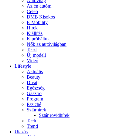
Autóvilág
Az én autóm
Celeb
DMB Kisokos
E-Mobility
Hírek
Kiállítás
Kipróbáltuk
Nők az autóvilágban
Teszt
Új modell
Videó
Lifestyle
Aktuális
Beauty
Divat
Egészség
Gasztro
Program
Psziché
Sztárhírek
Sztár rövidhírek
Tech
Trend
Utazás