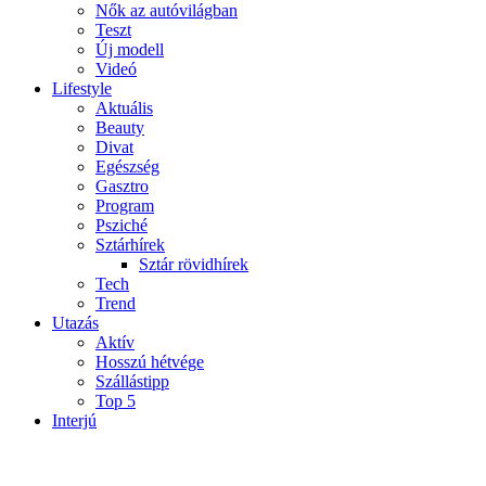
Nők az autóvilágban
Teszt
Új modell
Videó
Lifestyle
Aktuális
Beauty
Divat
Egészség
Gasztro
Program
Psziché
Sztárhírek
Sztár rövidhírek
Tech
Trend
Utazás
Aktív
Hosszú hétvége
Szállástipp
Top 5
Interjú