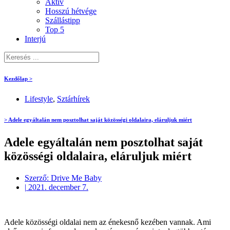
Aktív
Hosszú hétvége
Szállástipp
Top 5
Interjú
Kezdőlap >
Lifestyle
,
Sztárhírek
> Adele egyáltalán nem posztolhat saját közösségi oldalaira, eláruljuk miért
Adele egyáltalán nem posztolhat saját
közösségi oldalaira, eláruljuk miért
Szerző:
Drive Me Baby
|
2021. december 7.
Adele közösségi oldalai nem az énekesnő kezében vannak. Ami