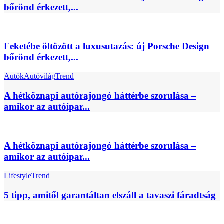
bőrönd érkezett,...
Feketébe öltözött a luxusutazás: új Porsche Design
bőrönd érkezett,...
Autók
Autóvilág
Trend
A hétköznapi autórajongó háttérbe szorulása –
amikor az autóipar...
A hétköznapi autórajongó háttérbe szorulása –
amikor az autóipar...
Lifestyle
Trend
5 tipp, amitől garantáltan elszáll a tavaszi fáradtság