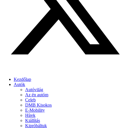
Kezdőlap
Autók
Autóvilág
Az én autóm
Celeb
DMB Kisokos
E-Mobility
Hírek
Kiállítás
Kipróbáltuk