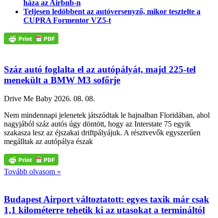
háza az Airbnb-n
Teljesen ledöbbent az autóversenyző, mikor tesztelte a
CUPRA Formentor VZ5-t
Száz autó foglalta el az autópályát, majd 225-tel
menekült a BMW M3 sofőrje
Drive Me Baby
2026. 08. 08.
Nem mindennapi jelenetek játszódtak le hajnalban Floridában, ahol
nagyjából száz autós úgy döntött, hogy az Interstate 75 egyik
szakasza lesz az éjszakai driftpályájuk. A résztvevők egyszerűen
megálltak az autópálya észak
Tovább olvasom »
Budapest Airport változtatott: egyes taxik már csak
1,1 kilométerre tehetik ki az utasokat a termináltól