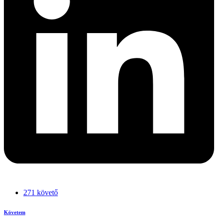
271 követő
Követem