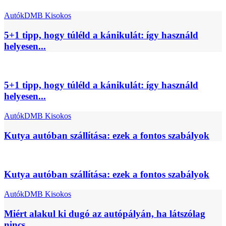
Autók
DMB Kisokos
5+1 tipp, hogy túléld a kánikulát: így használd
helyesen...
5+1 tipp, hogy túléld a kánikulát: így használd
helyesen...
Autók
DMB Kisokos
Kutya autóban szállítása: ezek a fontos szabályok
Kutya autóban szállítása: ezek a fontos szabályok
Autók
DMB Kisokos
Miért alakul ki dugó az autópályán, ha látszólag
nincs...