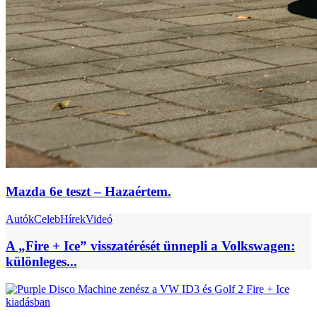
Mazda 6e teszt – Hazaértem.
Autók
Celeb
Hírek
Videó
A „Fire + Ice” visszatérését ünnepli a Volkswagen:
különleges...