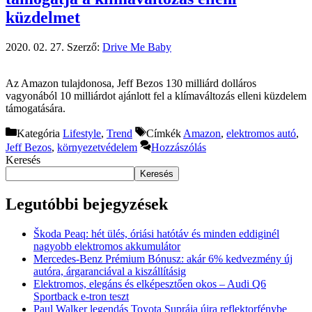
küzdelmet
2020. 02. 27.
Szerző:
Drive Me Baby
Az Amazon tulajdonosa, Jeff Bezos 130 milliárd dolláros
vagyonából 10 milliárdot ajánlott fel a klímaváltozás elleni küzdelem
támogatására.
Kategória
Lifestyle
,
Trend
Címkék
Amazon
,
elektromos autó
,
Jeff Bezos
,
környezetvédelem
Hozzászólás
Keresés
Keresés
Legutóbbi bejegyzések
Škoda Peaq: hét ülés, óriási hatótáv és minden eddiginél
nagyobb elektromos akkumulátor
Mercedes-Benz Prémium Bónusz: akár 6% kedvezmény új
autóra, árgaranciával a kiszállításig
Elektromos, elegáns és elképesztően okos – Audi Q6
Sportback e-tron teszt
Paul Walker legendás Toyota Suprája újra reflektorfénybe