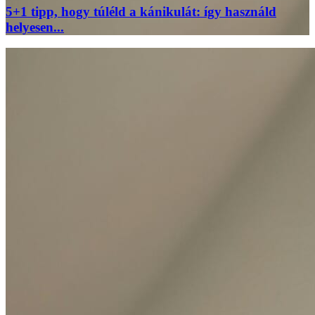
5+1 tipp, hogy túléld a kánikulát: így használd
helyesen...