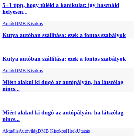
5+1 tipp, hogy túléld a kánikulát: így használd
helyesen...
Autók
DMB Kisokos
Kutya autóban szállítása: ezek a fontos szabályok
Kutya autóban szállítása: ezek a fontos szabályok
Autók
DMB Kisokos
Miért alakul ki dugó az autópályán, ha látszólag
nincs...
Miért alakul ki dugó az autópályán, ha látszólag
nincs...
Aktuális
Autóvilág
DMB Kisokos
Hírek
Utazás