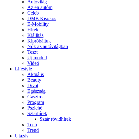
Autóvilág
Az én autóm
Celeb
DMB Kisokos
E-Mobility
Hírek
Kiállítás
Kipróbáltuk
Nők az autóvilágban
Teszt
Új modell
Videó
Lifestyle
Aktuális
Beauty
Divat
Egészség
Gasztro
Program
Psziché
Sztárhírek
Sztár rövidhírek
Tech
Trend
Utazás