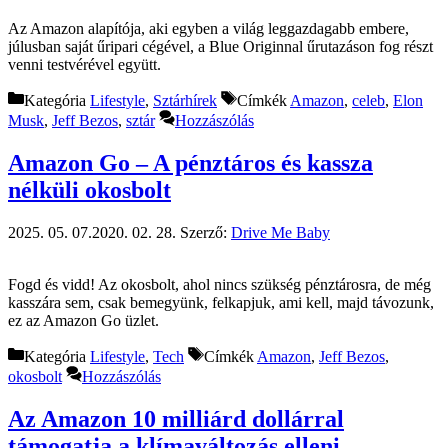
Az Amazon alapítója, aki egyben a világ leggazdagabb embere,
júlusban saját űripari cégével, a Blue Originnal űrutazáson fog részt
venni testvérével együtt.
Kategória
Lifestyle
,
Sztárhírek
Címkék
Amazon
,
celeb
,
Elon
Musk
,
Jeff Bezos
,
sztár
Hozzászólás
Amazon Go – A pénztáros és kassza
nélküli okosbolt
2025. 05. 07.
2020. 02. 28.
Szerző:
Drive Me Baby
Fogd és vidd! Az okosbolt, ahol nincs szükség pénztárosra, de még
kasszára sem, csak bemegyünk, felkapjuk, ami kell, majd távozunk,
ez az Amazon Go üzlet.
Kategória
Lifestyle
,
Tech
Címkék
Amazon
,
Jeff Bezos
,
okosbolt
Hozzászólás
Az Amazon 10 milliárd dollárral
támogatja a klímaváltozás elleni