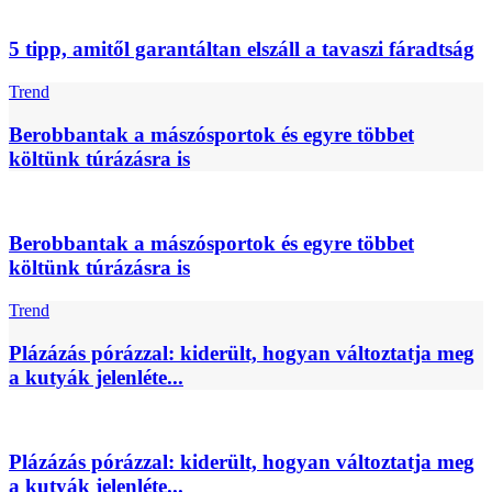
5 tipp, amitől garantáltan elszáll a tavaszi fáradtság
Trend
Berobbantak a mászósportok és egyre többet
költünk túrázásra is
Berobbantak a mászósportok és egyre többet
költünk túrázásra is
Trend
Plázázás pórázzal: kiderült, hogyan változtatja meg
a kutyák jelenléte...
Plázázás pórázzal: kiderült, hogyan változtatja meg
a kutyák jelenléte...