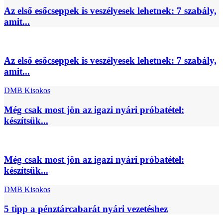
Az első esőcseppek is veszélyesek lehetnek: 7 szabály,
amit...
Az első esőcseppek is veszélyesek lehetnek: 7 szabály,
amit...
DMB Kisokos
Még csak most jön az igazi nyári próbatétel:
készítsük...
Még csak most jön az igazi nyári próbatétel:
készítsük...
DMB Kisokos
5 tipp a pénztárcabarát nyári vezetéshez