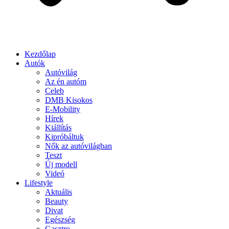
Kezdőlap
Autók
Autóvilág
Az én autóm
Celeb
DMB Kisokos
E-Mobility
Hírek
Kiállítás
Kipróbáltuk
Nők az autóvilágban
Teszt
Új modell
Videó
Lifestyle
Aktuális
Beauty
Divat
Egészség
Gasztro