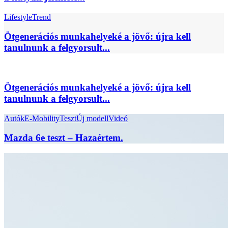
Lifestyle
Trend
Ötgenerációs munkahelyeké a jövő: újra kell
tanulnunk a felgyorsult...
Ötgenerációs munkahelyeké a jövő: újra kell
tanulnunk a felgyorsult...
Autók
E-Mobility
Teszt
Új modell
Videó
Mazda 6e teszt – Hazaértem.