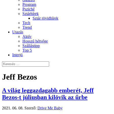
Program
Psziché
Sztárhírek
Sztár rövidhírek
Tech
Trend
Utazás
Aktív
Hosszú hétvége
Szállástipp
Top 5
Interjú
Jeff Bezos
A világ leggazdagabb emberét, Jeff
Bezos-t júliusban kilövik az űrbe
2021. 06. 08.
Szerző:
Drive Me Baby