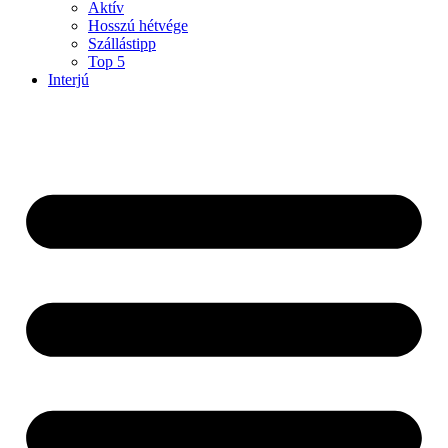
Aktív
Hosszú hétvége
Szállástipp
Top 5
Interjú