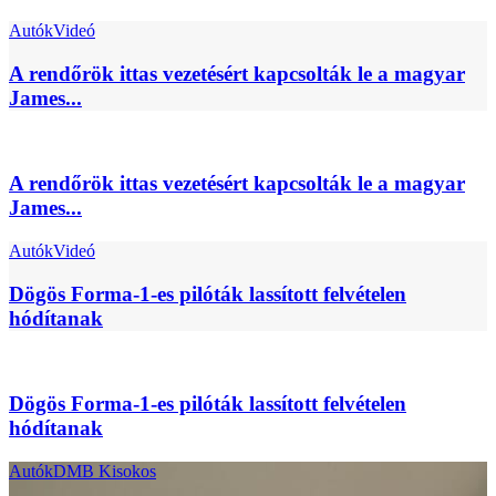
Autók
Videó
A rendőrök ittas vezetésért kapcsolták le a magyar
James...
A rendőrök ittas vezetésért kapcsolták le a magyar
James...
Autók
Videó
Dögös Forma-1-es pilóták lassított felvételen
hódítanak
Dögös Forma-1-es pilóták lassított felvételen
hódítanak
Autók
DMB Kisokos