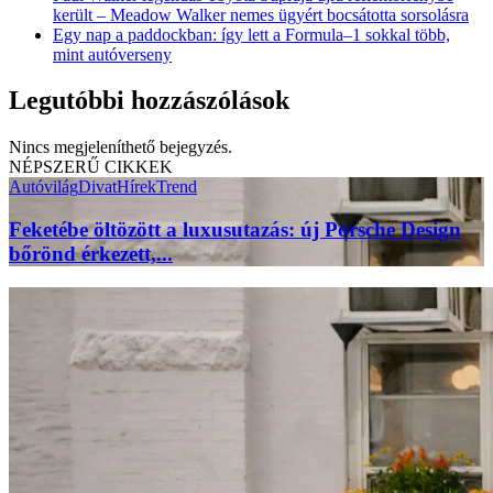
került – Meadow Walker nemes ügyért bocsátotta sorsolásra
Egy nap a paddockban: így lett a Formula–1 sokkal több,
mint autóverseny
Legutóbbi hozzászólások
Nincs megjeleníthető bejegyzés.
NÉPSZERŰ CIKKEK
Autóvilág
Divat
Hírek
Trend
Feketébe öltözött a luxusutazás: új Porsche Design
bőrönd érkezett,...