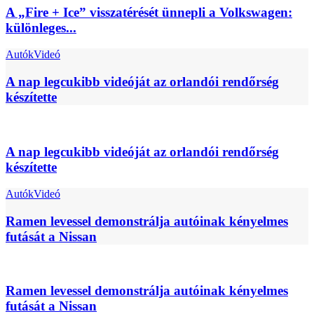
A „Fire + Ice” visszatérését ünnepli a Volkswagen:
különleges...
Autók
Videó
A nap legcukibb videóját az orlandói rendőrség
készítette
A nap legcukibb videóját az orlandói rendőrség
készítette
Autók
Videó
Ramen levessel demonstrálja autóinak kényelmes
futását a Nissan
Ramen levessel demonstrálja autóinak kényelmes
futását a Nissan