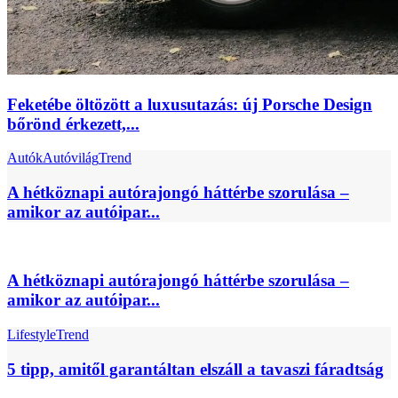
Feketébe öltözött a luxusutazás: új Porsche Design
bőrönd érkezett,...
Autók
Autóvilág
Trend
A hétköznapi autórajongó háttérbe szorulása –
amikor az autóipar...
A hétköznapi autórajongó háttérbe szorulása –
amikor az autóipar...
Lifestyle
Trend
5 tipp, amitől garantáltan elszáll a tavaszi fáradtság