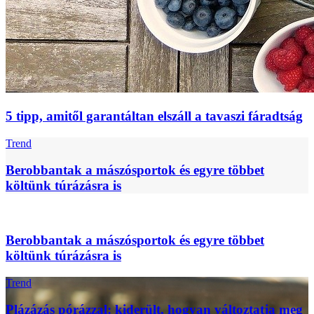
5 tipp, amitől garantáltan elszáll a tavaszi fáradtság
Trend
Berobbantak a mászósportok és egyre többet
költünk túrázásra is
Berobbantak a mászósportok és egyre többet
költünk túrázásra is
Trend
Plázázás pórázzal: kiderült, hogyan változtatja meg