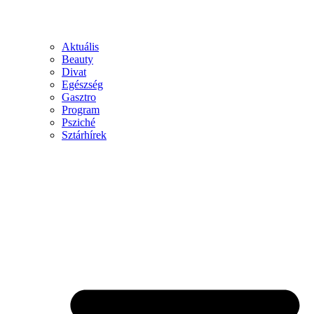
Aktuális
Beauty
Divat
Egészség
Gasztro
Program
Psziché
Sztárhírek