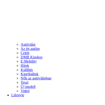
Autóvilág
Az én autóm
Celeb
DMB Kisokos
E-Mobility
Hírek
Kiállítás
Kipróbáltuk
Nők az autóvilágban
Teszt
Új modell
Videó
Lifestyle