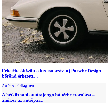
Feketébe öltözött a luxusutazás: új Porsche Design
bőrönd érkezett,...
Autók
Autóvilág
Trend
A hétköznapi autórajongó háttérbe szorulása –
amikor az autóipar...