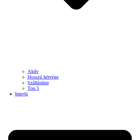
Aktív
Hosszú hétvége
Szállástipp
Top 5
Interjú