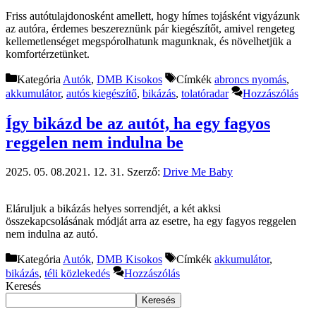
Friss autótulajdonosként amellett, hogy hímes tojásként vigyázunk
az autóra, érdemes beszereznünk pár kiegészítőt, amivel rengeteg
kellemetlenséget megspórolhatunk magunknak, és növelhetjük a
komfortérzetünket.
Kategória
Autók
,
DMB Kisokos
Címkék
abroncs nyomás
,
akkumulátor
,
autós kiegészítő
,
bikázás
,
tolatóradar
Hozzászólás
Így bikázd be az autót, ha egy fagyos
reggelen nem indulna be
2025. 05. 08.
2021. 12. 31.
Szerző:
Drive Me Baby
Eláruljuk a bikázás helyes sorrendjét, a két akksi
összekapcsolásának módját arra az esetre, ha egy fagyos reggelen
nem indulna az autó.
Kategória
Autók
,
DMB Kisokos
Címkék
akkumulátor
,
bikázás
,
téli közlekedés
Hozzászólás
Keresés
Keresés