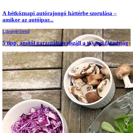
A hétköznapi autórajongó háttérbe szorulása –
amikor az autóipar...
Lifestyle
Trend
5 tipp, amitől garantáltan elszáll a tavaszi fáradtság