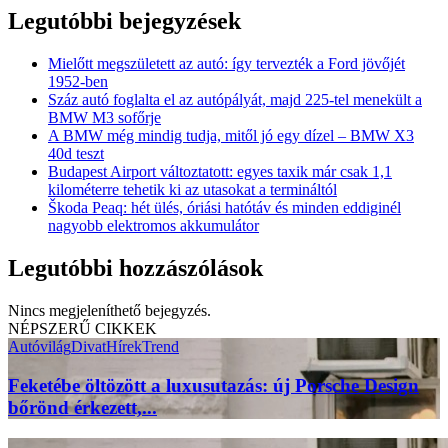
Legutóbbi bejegyzések
Mielőtt megszületett az autó: így tervezték a Ford jövőjét
1952-ben
Száz autó foglalta el az autópályát, majd 225-tel menekült a
BMW M3 sofőrje
A BMW még mindig tudja, mitől jó egy dízel – BMW X3
40d teszt
Budapest Airport változtatott: egyes taxik már csak 1,1
kilométerre tehetik ki az utasokat a termináltól
Škoda Peaq: hét ülés, óriási hatótáv és minden eddiginél
nagyobb elektromos akkumulátor
Legutóbbi hozzászólások
Nincs megjeleníthető bejegyzés.
NÉPSZERŰ CIKKEK
Autóvilág
Divat
Hírek
Trend
Feketébe öltözött a luxusutazás: új Porsche Design
bőrönd érkezett,...