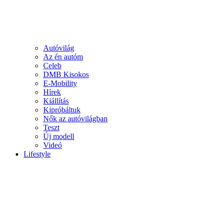
Autóvilág
Az én autóm
Celeb
DMB Kisokos
E-Mobility
Hírek
Kiállítás
Kipróbáltuk
Nők az autóvilágban
Teszt
Új modell
Videó
Lifestyle