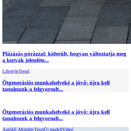
Plázázás pórázzal: kiderült, hogyan változtatja meg
a kutyák jelenléte...
Lifestyle
Trend
Ötgenerációs munkahelyeké a jövő: újra kell
tanulnunk a felgyorsult...
Ötgenerációs munkahelyeké a jövő: újra kell
tanulnunk a felgyorsult...
Autók
E-Mobility
Teszt
Új modell
Videó