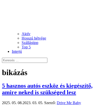
Aktív
Hosszú hétvége
Szállástipp
Top 5
Interjú
bikázás
5 hasznos autós eszköz és kiegészítő,
amire neked is szükséged lesz
2025. 05. 08.
2023. 03. 05.
Szerző:
Drive Me Baby