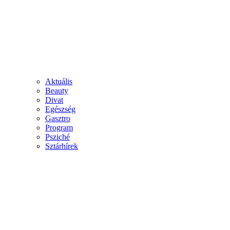
Aktuális
Beauty
Divat
Egészség
Gasztro
Program
Psziché
Sztárhírek