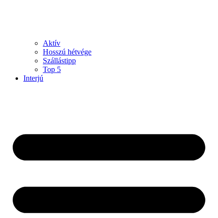
Aktív
Hosszú hétvége
Szállástipp
Top 5
Interjú