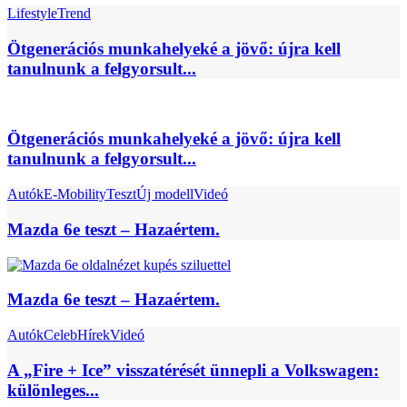
Lifestyle
Trend
Ötgenerációs munkahelyeké a jövő: újra kell
tanulnunk a felgyorsult...
Ötgenerációs munkahelyeké a jövő: újra kell
tanulnunk a felgyorsult...
Autók
E-Mobility
Teszt
Új modell
Videó
Mazda 6e teszt – Hazaértem.
Mazda 6e teszt – Hazaértem.
Autók
Celeb
Hírek
Videó
A „Fire + Ice” visszatérését ünnepli a Volkswagen:
különleges...