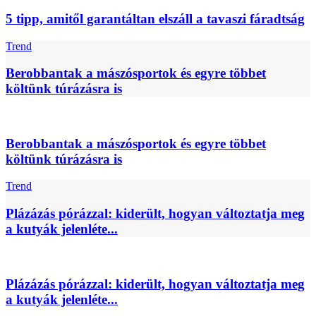
5 tipp, amitől garantáltan elszáll a tavaszi fáradtság
Trend
Berobbantak a mászósportok és egyre többet
költünk túrázásra is
Berobbantak a mászósportok és egyre többet
költünk túrázásra is
Trend
Plázázás pórázzal: kiderült, hogyan változtatja meg
a kutyák jelenléte...
Plázázás pórázzal: kiderült, hogyan változtatja meg
a kutyák jelenléte...