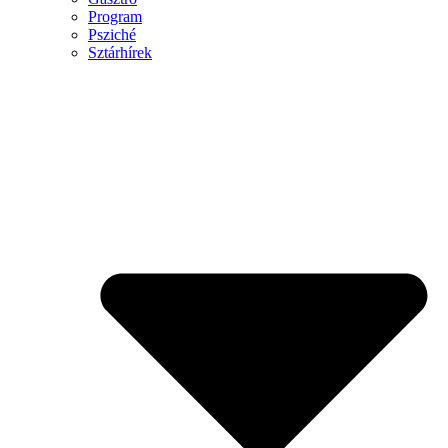
Program
Psziché
Sztárhírek