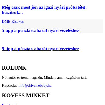
Még csak most jön az igazi nyári próbatétel:
készítsük...
DMB Kisokos
5 tipp a pénztárcabarát nyári vezetéshez
5 tipp a pénztárcabarát nyári vezetéshez
RÓLUNK
Női autós és trend magazin. Minden, ami mozgásban tart.
Kapcsolat:
info@drivemebaby.hu
KÖVESS MINKET