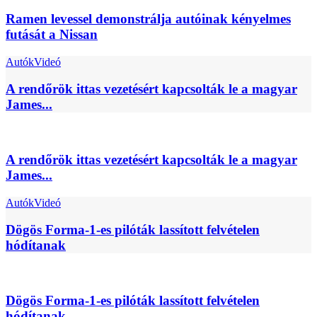
Ramen levessel demonstrálja autóinak kényelmes
futását a Nissan
Autók
Videó
A rendőrök ittas vezetésért kapcsolták le a magyar
James...
A rendőrök ittas vezetésért kapcsolták le a magyar
James...
Autók
Videó
Dögös Forma-1-es pilóták lassított felvételen
hódítanak
Dögös Forma-1-es pilóták lassított felvételen
hódítanak