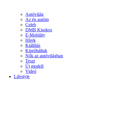
Autóvilág
Az én autóm
Celeb
DMB Kisokos
E-Mobility
Hírek
Kiállítás
Kipróbáltuk
Nők az autóvilágban
Teszt
Új modell
Videó
Lifestyle