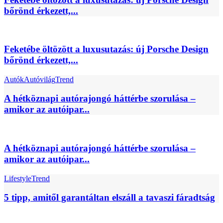
bőrönd érkezett,...
Feketébe öltözött a luxusutazás: új Porsche Design
bőrönd érkezett,...
Autók
Autóvilág
Trend
A hétköznapi autórajongó háttérbe szorulása –
amikor az autóipar...
A hétköznapi autórajongó háttérbe szorulása –
amikor az autóipar...
Lifestyle
Trend
5 tipp, amitől garantáltan elszáll a tavaszi fáradtság