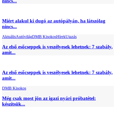
nincs...
Miért alakul ki dugó az autópályán, ha látszólag
nincs...
Aktuális
Autóvilág
DMB Kisokos
Hírek
Utazás
Az első esőcseppek is veszélyesek lehetnek: 7 szabály,
amit...
Az első esőcseppek is veszélyesek lehetnek: 7 szabály,
amit...
DMB Kisokos
Még csak most jön az igazi nyári próbatétel:
készítsük...