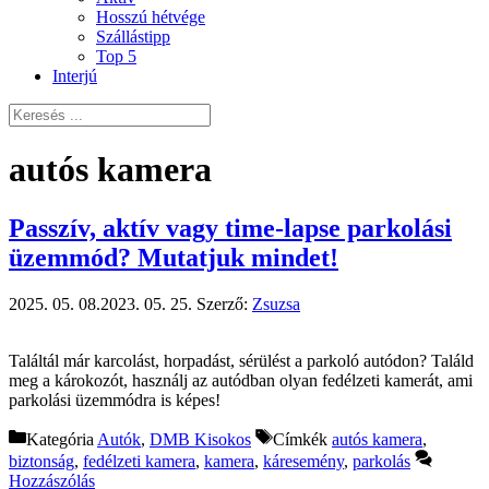
Hosszú hétvége
Szállástipp
Top 5
Interjú
autós kamera
Passzív, aktív vagy time-lapse parkolási
üzemmód? Mutatjuk mindet!
2025. 05. 08.
2023. 05. 25.
Szerző:
Zsuzsa
Találtál már karcolást, horpadást, sérülést a parkoló autódon? Találd
meg a károkozót, használj az autódban olyan fedélzeti kamerát, ami
parkolási üzemmódra is képes!
Kategória
Autók
,
DMB Kisokos
Címkék
autós kamera
,
biztonság
,
fedélzeti kamera
,
kamera
,
káresemény
,
parkolás
Hozzászólás