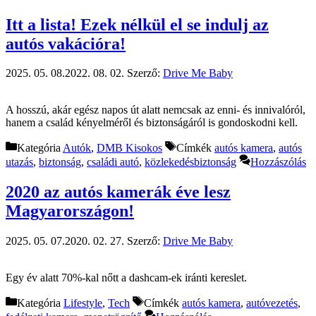
Itt a lista! Ezek nélkül el se indulj az
autós vakációra!
2025. 05. 08.
2022. 08. 02.
Szerző:
Drive Me Baby
A hosszú, akár egész napos út alatt nemcsak az enni- és innivalóról,
hanem a család kényelméről és biztonságáról is gondoskodni kell.
Kategória
Autók
,
DMB Kisokos
Címkék
autós kamera
,
autós
utazás
,
biztonság
,
családi autó
,
közlekedésbiztonság
Hozzászólás
2020 az autós kamerák éve lesz
Magyarországon!
2025. 05. 07.
2020. 02. 27.
Szerző:
Drive Me Baby
Egy év alatt 70%-kal nőtt a dashcam-ek iránti kereslet.
Kategória
Lifestyle
,
Tech
Címkék
autós kamera
,
autóvezetés
,