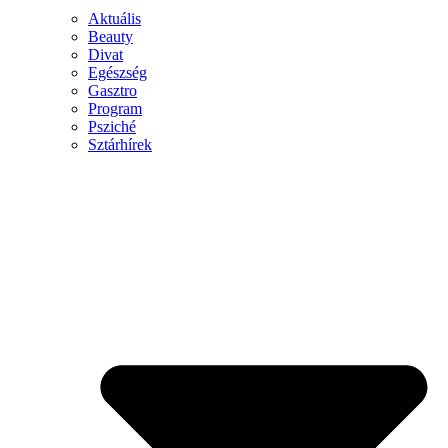
Aktuális
Beauty
Divat
Egészség
Gasztro
Program
Psziché
Sztárhírek