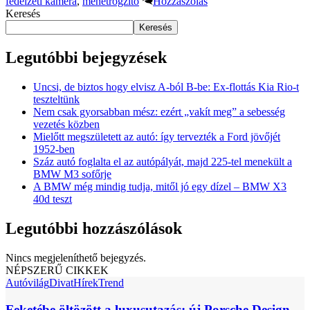
fedélzeti kamera
,
menetrögzítő
Hozzászólás
Keresés
Keresés
Legutóbbi bejegyzések
Uncsi, de biztos hogy elvisz A-ból B-be: Ex-flottás Kia Rio-t
teszteltünk
Nem csak gyorsabban mész: ezért „vakít meg” a sebesség
vezetés közben
Mielőtt megszületett az autó: így tervezték a Ford jövőjét
1952-ben
Száz autó foglalta el az autópályát, majd 225-tel menekült a
BMW M3 sofőrje
A BMW még mindig tudja, mitől jó egy dízel – BMW X3
40d teszt
Legutóbbi hozzászólások
Nincs megjeleníthető bejegyzés.
NÉPSZERŰ CIKKEK
Autóvilág
Divat
Hírek
Trend
Feketébe öltözött a luxusutazás: új Porsche Design