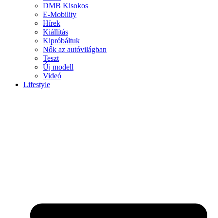
DMB Kisokos
E-Mobility
Hírek
Kiállítás
Kipróbáltuk
Nők az autóvilágban
Teszt
Új modell
Videó
Lifestyle