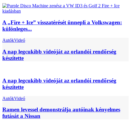
A „Fire + Ice” visszatérését ünnepli a Volkswagen:
különleges...
Autók
Videó
A nap legcukibb videóját az orlandói rendőrség
készítette
A nap legcukibb videóját az orlandói rendőrség
készítette
Autók
Videó
Ramen levessel demonstrálja autóinak kényelmes
futását a Nissan