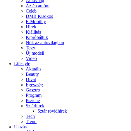
Autóvilág
Az én autóm
Celeb
DMB Kisokos
E-Mobility
Hírek
Kiállítás
Kipróbáltuk
Nők az autóvilágban
Teszt
Új modell
Videó
Lifestyle
Aktuális
Beauty
Divat
Egészség
Gasztro
Program
Psziché
Sztárhírek
Sztár rövidhírek
Tech
Trend
Utazás