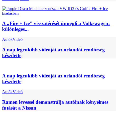
A „Fire + Ice” visszatérését ünnepli a Volkswagen:
különleges...
Autók
Videó
A nap legcukibb videóját az orlandói rendőrség
készítette
A nap legcukibb videóját az orlandói rendőrség
készítette
Autók
Videó
Ramen levessel demonstrálja autóinak kényelmes
futását a Nissan