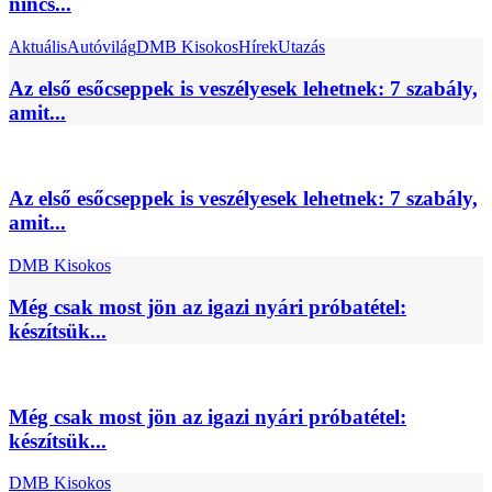
nincs...
Aktuális
Autóvilág
DMB Kisokos
Hírek
Utazás
Az első esőcseppek is veszélyesek lehetnek: 7 szabály,
amit...
Az első esőcseppek is veszélyesek lehetnek: 7 szabály,
amit...
DMB Kisokos
Még csak most jön az igazi nyári próbatétel:
készítsük...
Még csak most jön az igazi nyári próbatétel:
készítsük...
DMB Kisokos