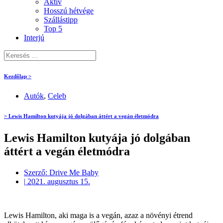
Aktív
Hosszú hétvége
Szállástipp
Top 5
Interjú
Kezdőlap >
Autók
,
Celeb
> Lewis Hamilton kutyája jó dolgában áttért a vegán életmódra
Lewis Hamilton kutyája jó dolgában
áttért a vegán életmódra
Szerző:
Drive Me Baby
|
2021. augusztus 15.
Lewis Hamilton, aki maga is a vegán, azaz a növényi étrend