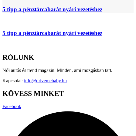
5 tipp a pénztárcabarát nyári vezetéshez
5 tipp a pénztárcabarát nyári vezetéshez
RÓLUNK
Női autós és trend magazin. Minden, ami mozgásban tart.
Kapcsolat:
info@drivemebaby.hu
KÖVESS MINKET
Facebook