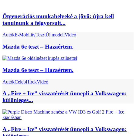
Ötgenerációs munkahelyeké a jövő: újra kell
tanulnunk a felgyorsult...
Autók
E-Mobility
Teszt
Új modell
Videó
Mazda 6e teszt – Hazaértem.
Mazda 6e teszt – Hazaértem.
Autók
Celeb
Hírek
Videó
A „Fire + Ice” visszatérését ünnepli a Volkswagen:
különleges...
A „Fire + Ice” visszatérését ünnepli a Volkswagen:
különleges...