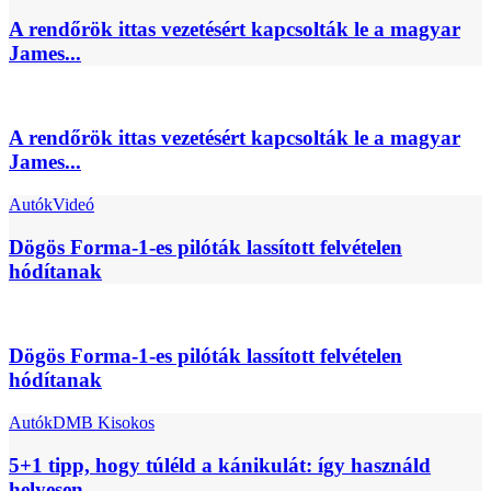
A rendőrök ittas vezetésért kapcsolták le a magyar
James...
A rendőrök ittas vezetésért kapcsolták le a magyar
James...
Autók
Videó
Dögös Forma-1-es pilóták lassított felvételen
hódítanak
Dögös Forma-1-es pilóták lassított felvételen
hódítanak
Autók
DMB Kisokos
5+1 tipp, hogy túléld a kánikulát: így használd
helyesen...