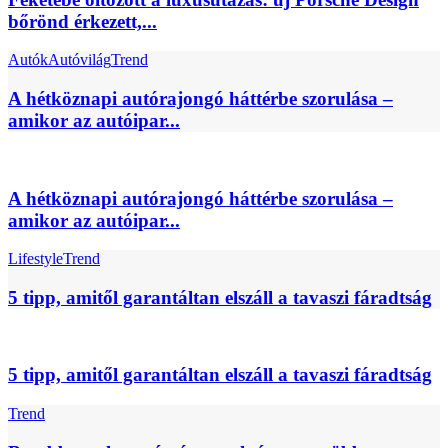
bőrönd érkezett,...
Autók
Autóvilág
Trend
A hétköznapi autórajongó háttérbe szorulása –
amikor az autóipar...
A hétköznapi autórajongó háttérbe szorulása –
amikor az autóipar...
Lifestyle
Trend
5 tipp, amitől garantáltan elszáll a tavaszi fáradtság
5 tipp, amitől garantáltan elszáll a tavaszi fáradtság
Trend