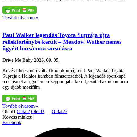
Tovább olvasom »
Paul Walker legendás Toyota Suprája újra
reflektorfénybe került – Meadow Walker nemes
ügyért bocsátotta sorsolásra
Drive Me Baby
2026. 08. 05.
Kevés filmes autó vált akkora ikonná, mint Paul Walker Toyota
Suprája a Halálos iramban filmsorozatból. A legendás sportkupé
most ismét a figyelem középpontjába került, ezúttal azonban nem
egy újabb mozifilm
Tovább olvasom »
Oldal
1
Oldal
2
Oldal
3
…
Oldal
25
Kövess minket:
Facebook