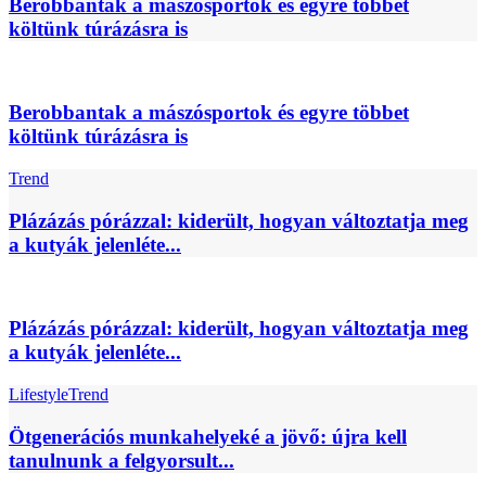
Berobbantak a mászósportok és egyre többet
költünk túrázásra is
Berobbantak a mászósportok és egyre többet
költünk túrázásra is
Trend
Plázázás pórázzal: kiderült, hogyan változtatja meg
a kutyák jelenléte...
Plázázás pórázzal: kiderült, hogyan változtatja meg
a kutyák jelenléte...
Lifestyle
Trend
Ötgenerációs munkahelyeké a jövő: újra kell
tanulnunk a felgyorsult...