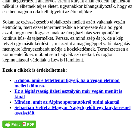
által megkérdezett állatorvos szerint kutyák állati eredetű táplálékok
nélkül is élhetnek teljes életet, ugyanakkor kihangsúlyozták, hogy ez
esetben nagyon oda kell figyelni az étrendjükre.
Sokan az egészségesebb táplálkozás mellett azért váltanak vegán
életmódra, mert ezzel tehermentesítik a környezete és a bolygót
azzal, hogy nem fogyasztanak az üvegházhatás szempontjából
kritikus hús- és tejterméket. Persze, ez mind szép és jó, de a kép
felvet egy másik kérdést is, miszerint a magángéppel való utazgatás
mennyire környezetbarát módja a közlekedésnek. Természetesen a
kommentelők ez utóbbit sem hagyták szó nélkül, és rögtön
képmutatással vádolták a Lewis Hamiltont.
Ezek a cikkek is érdekelhetnek:
5 dolog, amire feltétlenül figyelj, ha a vegán életmód
mellett döntesz
Ez a légitársaság üzleti osztályán már vegán menüt is
kínál
Minden, amit az Alpine sportautókról tudni akartál
Sebastian Vettel a Magyar Nagydíj előtt egy lánykérésnél
asszisztált