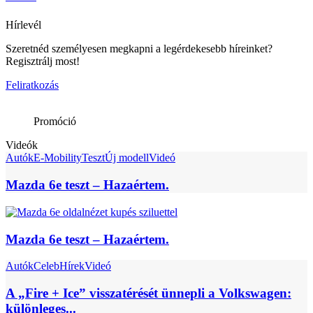
Hírlevél
Szeretnéd személyesen megkapni a legérdekesebb híreinket?
Regisztrálj most!
Feliratkozás
Promóció
Videók
Autók
E-Mobility
Teszt
Új modell
Videó
Mazda 6e teszt – Hazaértem.
Mazda 6e teszt – Hazaértem.
Autók
Celeb
Hírek
Videó
A „Fire + Ice” visszatérését ünnepli a Volkswagen:
különleges...