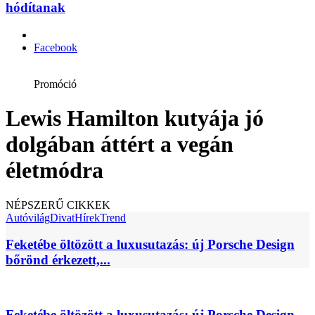
hódítanak
Facebook
Promóció
Lewis Hamilton kutyája jó
dolgában áttért a vegán
életmódra
NÉPSZERŰ CIKKEK
Autóvilág
Divat
Hírek
Trend
Feketébe öltözött a luxusutazás: új Porsche Design
bőrönd érkezett,...
Feketébe öltözött a luxusutazás: új Porsche Design