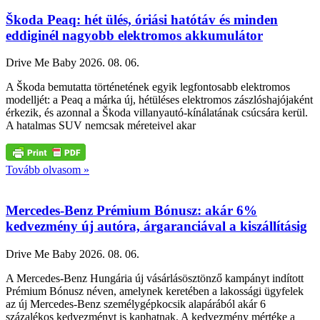
Škoda Peaq: hét ülés, óriási hatótáv és minden
eddiginél nagyobb elektromos akkumulátor
Drive Me Baby
2026. 08. 06.
A Škoda bemutatta történetének egyik legfontosabb elektromos
modelljét: a Peaq a márka új, hétüléses elektromos zászlóshajójaként
érkezik, és azonnal a Škoda villanyautó-kínálatának csúcsára kerül.
A hatalmas SUV nemcsak méreteivel akar
Tovább olvasom »
Mercedes-Benz Prémium Bónusz: akár 6%
kedvezmény új autóra, árgaranciával a kiszállításig
Drive Me Baby
2026. 08. 06.
A Mercedes-Benz Hungária új vásárlásösztönző kampányt indított
Prémium Bónusz néven, amelynek keretében a lakossági ügyfelek
az új Mercedes-Benz személygépkocsik alapárából akár 6
százalékos kedvezményt is kaphatnak. A kedvezmény mértéke a