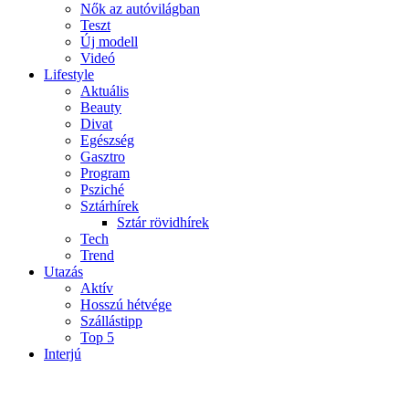
Nők az autóvilágban
Teszt
Új modell
Videó
Lifestyle
Aktuális
Beauty
Divat
Egészség
Gasztro
Program
Psziché
Sztárhírek
Sztár rövidhírek
Tech
Trend
Utazás
Aktív
Hosszú hétvége
Szállástipp
Top 5
Interjú