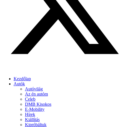
Kezdőlap
Autók
Autóvilág
Az én autóm
Celeb
DMB Kisokos
E-Mobility
Hírek
Kiállítás
Kipróbáltuk