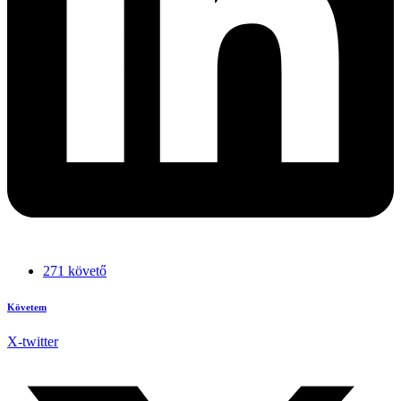
271 követő
Követem
X-twitter