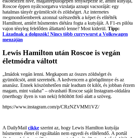
elkötelezett híve, magánrepülőgépén fényképezte le, amint kutyája,
Roscoe éppen nyálcsorgatva vizslatja aznapi vacsoráját: egy
hatalmas tányér gyümölcsöt és zöldséget. Az internetes
megmondóemberek azonnal szétszedték a képet és elítélték
Hamiltont, amiért húsmentes diétára fogta a kutyáját. A F1-es pilóta
vajon tényleg felelőtlen állattartó lenne? Most kiderül.
Tipp:
Lázadnak a dolgozók! Nincs több currywurst a Volkswagen
menzáján
Lewis Hamilton után Roscoe is vegán
életmódra váltott
„Imádok vegán lenni. Megkapom az összes zöldséget és
gyümölcsöt, amit szeretnék. A kedvencem a görögdinnye és az
ananász. Ennek köszönhetően már leadtam öt kilót, és jobban érzem
magam, mint valaha” – olvasható Roscoe saját Instagram-oldalára
(merthogy ilyen is van neki) feltöltött fotó alatt a szöveg.
https://www.instagram.com/p/CRzNZVMM1VZ/
A DailyMail
cikke
szerint az, hogy Lewis Hamilton kutyája
húsmentes életet él egyáltalán nem egyedi és elítélendő. A portál