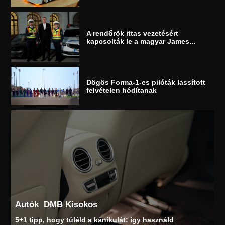
A rendőrök ittas vezetésért
kapcsolták le a magyar James...
Dögös Forma-1-es pilóták lassított
felvételen hódítanak
Autók
DMB Kisokos
5+1 tipp, hogy túléld a kánikulát: így használd