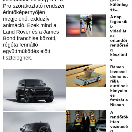
különleg
Pro szórakoztató rendszer
es...
érintőképernyőjén
A nap
megjelenő, exkluzív
legcukib
animáció. Ezek mind a
b
videóját
Land Rover és a James
az
Bond franchise közötti,
orlandói
régóta fennálló
rendőrsé
g
együttműködés előtt
készített
tisztelegnek.
e
Ramen
levessel
demonst
rálja
autóinak
kényelm
es
futását a
Nissan
A
rendőrök
ittas
vezetésé
rt