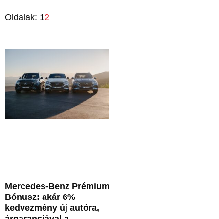
Oldalak:
1
2
Mercedes-Benz Prémium
Bónusz: akár 6%
kedvezmény új autóra,
árgaranciával a