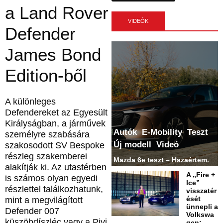
a Land Rover
VIDEÓK
Defender
James Bond
Edition-ből
A különleges
Defendereket az Egyesült
Királyságban, a járművek
Autók
E-Mobility
Teszt
személyre szabására
Új modell
Videó
szakosodott SV Bespoke
részleg szakemberei
Mazda 6e teszt – Hazaértem.
alakítják ki. Az utastérben
A „Fire +
is számos olyan egyedi
Ice”
részlettel találkozhatunk,
visszatér
ését
mint a megvilágított
ünnepli a
Defender 007
Volkswa
küszöbdíszléc vagy a Pivi
gen: