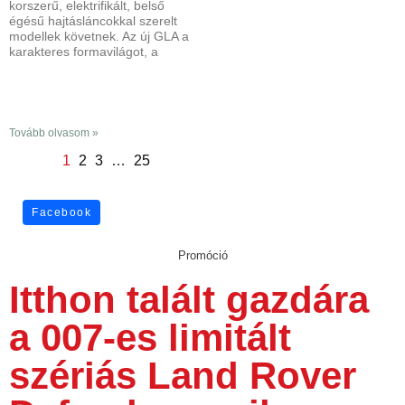
korszerű, elektrifikált, belső
égésű hajtásláncokkal szerelt
modellek követnek. Az új GLA a
karakteres formavilágot, a
Tovább olvasom »
1
2
3
…
25
Facebook
Promóció
Itthon talált gazdára
a 007-es limitált
szériás Land Rover