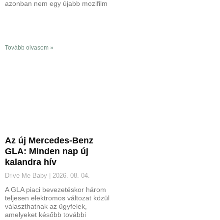
azonban nem egy újabb mozifilm
Tovább olvasom »
Az új Mercedes-Benz
GLA: Minden nap új
kalandra hív
Drive Me Baby
2026. 08. 04.
A GLA piaci bevezetéskor három
teljesen elektromos változat közül
választhatnak az ügyfelek,
amelyeket később további