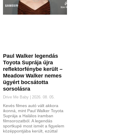
Paul Walker legendás
Toyota Suprája újra
reflektorfénybe került –
Meadow Walker nemes
ügyért bocsátotta
sorsolásra
Drive Me Baby
2026. 08. 05.
Kevés filmes autó vált akkora
ikonná, mint Paul Walker Toyota
Suprája a Halálos iramban
filmsorozatból. A legendás
sportkupé most ismét a figyelem
középpontjába került, ezúttal