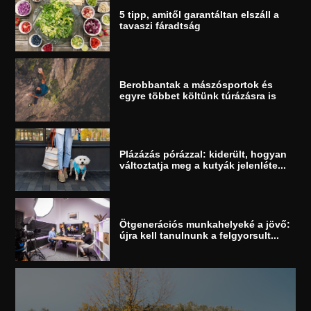
5 tipp, amitől garantáltan elszáll a
tavaszi fáradtság
Berobbantak a mászósportok és
egyre többet költünk túrázásra is
Plázázás pórázzal: kiderült, hogyan
változtatja meg a kutyák jelenléte...
Ötgenerációs munkahelyeké a jövő:
újra kell tanulnunk a felgyorsult...