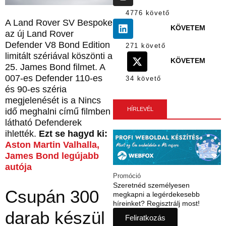
4776 követő
A Land Rover SV Bespoke
KÖVETEM
az új Land Rover
Defender V8 Bond Edition
271 követő
limitált szériával köszönti a
KÖVETEM
25. James Bond filmet. A
007-es Defender 110-es
34 követő
és 90-es széria
megjelenését is a Nincs
HÍRLEVÉL
idő meghalni című filmben
látható Defenderek
ihlették.
Ezt se hagyd ki:
Aston Martin Valhalla,
James Bond legújabb
autója
Promóció
Szeretnéd személyesen
Csupán 300
megkapni a legérdekesebb
híreinket? Regisztrálj most!
darab készül
Feliratkozás