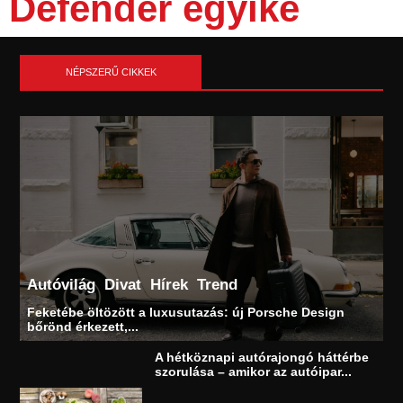
Defender egyike
NÉPSZERŰ CIKKEK
Autóvilág
Divat
Hírek
Trend
Feketébe öltözött a luxusutazás: új Porsche Design
bőrönd érkezett,...
A hétköznapi autórajongó háttérbe
szorulása – amikor az autóipar...