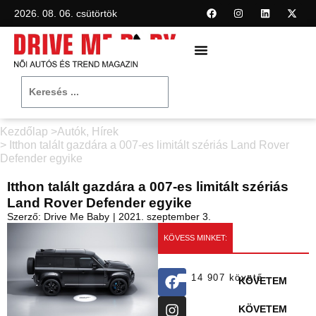
2026. 08. 06. csütörtök
Kezdőlap >
Autók
,
Hírek
> Itthon talált gazdára a 007-es limitált szériás Land Rover
Defender egyike
Itthon talált gazdára a 007-es limitált szériás
Land Rover Defender egyike
Szerző:
Drive Me Baby
|
2021. szeptember 3.
KÖVESS MINKET:
14 907 követő
KÖVETEM
KÖVETEM