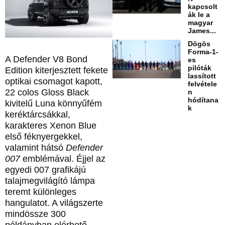
kapcsolt
ák le a
magyar
James...
Dögös
Forma-1-
A Defender V8 Bond
es
pilóták
Edition kiterjesztett fekete
lassított
optikai csomagot kapott,
felvétele
22 colos Gloss Black
n
hódítana
kivitelű Luna könnyűfém
k
keréktárcsákkal,
karakteres Xenon Blue
első féknyergekkel,
valamint hátsó
Defender
007
emblémával. Éjjel az
egyedi 007 grafikájú
talajmegvilágító lámpa
teremt különleges
hangulatot. A világszerte
mindössze 300
példányban elérhető