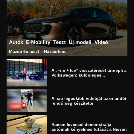
Autók
E-Mobility
Teszt
Új modell
Videó
Mazda 6e teszt – Hazaértem.
A „Fire + Ice” visszatérését ünnepli a
Volkswagen: különleges...
A nap legcukibb videóját az orlandói
rendőrség készítette
Ramen levessel demonstrálja
autóinak kényelmes futását a Nissan